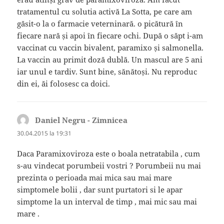
tratamentul cu solutia activă La Sotta, pe care am
găsit-o la o farmacie veterninară. o picătură în
fiecare nară și apoi în fiecare ochi. După o săpt i-am
vaccinat cu vaccin bivalent, paramixo și salmonella.
La vaccin au primit doză dublă. Un mascul are 5 ani
iar unul e tardiv. Sunt bine, sănătoși. Nu reproduc
din ei, ăi folosesc ca doici.
Daniel Negru - Zimnicea
spune:
30.04.2015 la 19:31
Daca Paramixoviroza este o boala netratabila , cum
s-au vindecat porumbeii vostri ? Porumbeii nu mai
prezinta o perioada mai mica sau mai mare
simptomele bolii , dar sunt purtatori si le apar
simptome la un interval de timp , mai mic sau mai
mare .