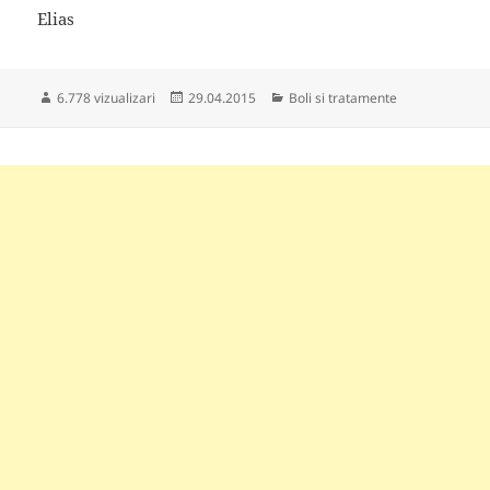
Elias
Publicat
Categorii
6.778 vizualizari
29.04.2015
Boli si tratamente
pe