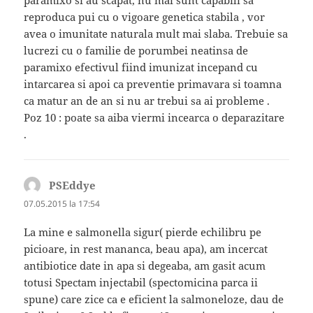
paramixo si au scapat, nu mai sunt capabili sa
reproduca pui cu o vigoare genetica stabila , vor
avea o imunitate naturala mult mai slaba. Trebuie sa
lucrezi cu o familie de porumbei neatinsa de
paramixo efectivul fiind imunizat incepand cu
intarcarea si apoi ca preventie primavara si toamna
ca matur an de an si nu ar trebui sa ai probleme .
Poz 10 : poate sa aiba viermi incearca o deparazitare
.
PSEddye
spune:
07.05.2015 la 17:54
La mine e salmonella sigur( pierde echilibru pe
picioare, in rest mananca, beau apa), am incercat
antibiotice date in apa si degeaba, am gasit acum
totusi Spectam injectabil (spectomicina parca ii
spune) care zice ca e eficient la salmoneloze, dau de