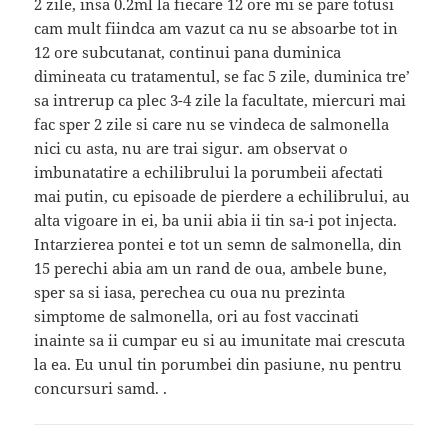
2 zile, insa 0.2ml la fiecare 12 ore mi se pare totusi
cam mult fiindca am vazut ca nu se absoarbe tot in
12 ore subcutanat, continui pana duminica
dimineata cu tratamentul, se fac 5 zile, duminica tre’
sa intrerup ca plec 3-4 zile la facultate, miercuri mai
fac sper 2 zile si care nu se vindeca de salmonella
nici cu asta, nu are trai sigur. am observat o
imbunatatire a echilibrului la porumbeii afectati
mai putin, cu episoade de pierdere a echilibrului, au
alta vigoare in ei, ba unii abia ii tin sa-i pot injecta.
Intarzierea pontei e tot un semn de salmonella, din
15 perechi abia am un rand de oua, ambele bune,
sper sa si iasa, perechea cu oua nu prezinta
simptome de salmonella, ori au fost vaccinati
inainte sa ii cumpar eu si au imunitate mai crescuta
la ea. Eu unul tin porumbei din pasiune, nu pentru
concursuri samd. .