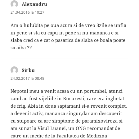
Alexandru
spune:
21.04.2016 la 10:27
Am o hulubita pe oua acum si de vreo 3zile se unfla
in pene si sta cu capu in pene si nu mananca e si
slaba cred ca e cat o pasarica de slaba ce boala poate
sa aiba ??
Sirbu
spune:
24.02.2017 la 08:48
Nepotul meu a venit acasa cu un porumbel, atunci
cand au fost vijeliile in Bucuresti, care era inghetat
de frig. Abia in doua saptamani si-a revenit complet,
a devenit activ, mananca singur,dar am descoperit
cu stupoare ca are simptome de paramixoviroza si
am sunat la Visul Luanei, un ONG recomandat de
catre un medic de la Facultatea de Medicina