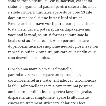
sotta se face vaccinul cu virus inactivat, care intai
slabeste organismul pasarii pentru cateva zile, astea-
s zilele critice, imunitatea apare dupa vreo 13 zile
daca nu ma insel si tine intre 6 luni si un an.
Exemplarele bolnave vor fi purtatoare poate chiar
toata viata, dar nu pot sa spun ca dupa cativa ani
vaccinati la rand, sa nu-si formeze imunitate la
boala desi au fost afectati. Am o porumbita care
dupa boala, inca are simptome neurologice insa mi-a
reprodus pui in 2 randuri, pui care au iesit din ou si
s-au dezvoltat armonios.
O problema mare o am cu salmonella,
paramixoviroza mi se pare un episod lejer,
coccidioza la fel are tratament adecvat, tricomonoza
la fel….salmonella insa m-a cam terminat pe mine,
am incercat antibiotice cu spectru larg si degeaba,
dispare la unul simptomele, apare la altul….stie
cineva un tratament strict care chiar are efect