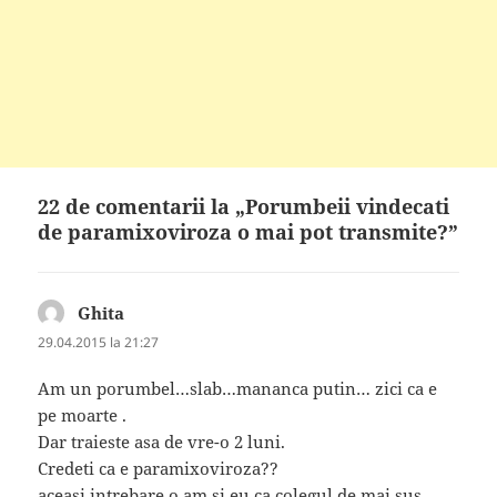
22 de comentarii la „Porumbeii vindecati
de paramixoviroza o mai pot transmite?”
Ghita
spune:
29.04.2015 la 21:27
Am un porumbel…slab…mananca putin… zici ca e
pe moarte .
Dar traieste asa de vre-o 2 luni.
Credeti ca e paramixoviroza??
aceasi intrebare o am si eu ca colegul de mai sus..