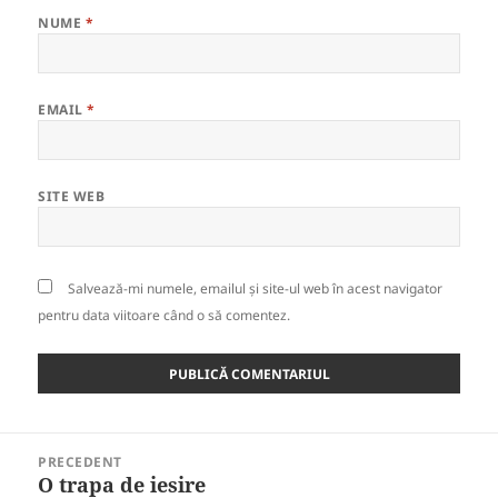
NUME
*
EMAIL
*
SITE WEB
Salvează-mi numele, emailul și site-ul web în acest navigator
pentru data viitoare când o să comentez.
Navigare
PRECEDENT
în
O trapa de iesire
Articolul