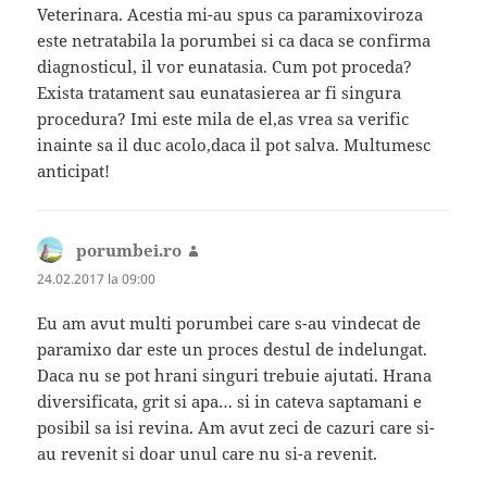
Veterinara. Acestia mi-au spus ca paramixoviroza
este netratabila la porumbei si ca daca se confirma
diagnosticul, il vor eunatasia. Cum pot proceda?
Exista tratament sau eunatasierea ar fi singura
procedura? Imi este mila de el,as vrea sa verific
inainte sa il duc acolo,daca il pot salva. Multumesc
anticipat!
porumbei.ro
spune:
24.02.2017 la 09:00
Eu am avut multi porumbei care s-au vindecat de
paramixo dar este un proces destul de indelungat.
Daca nu se pot hrani singuri trebuie ajutati. Hrana
diversificata, grit si apa… si in cateva saptamani e
posibil sa isi revina. Am avut zeci de cazuri care si-
au revenit si doar unul care nu si-a revenit.