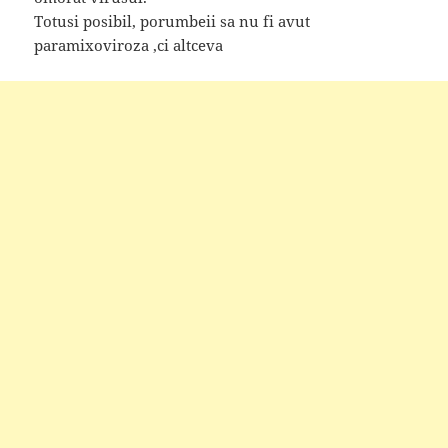
Totusi posibil, porumbeii sa nu fi avut
paramixoviroza ,ci altceva