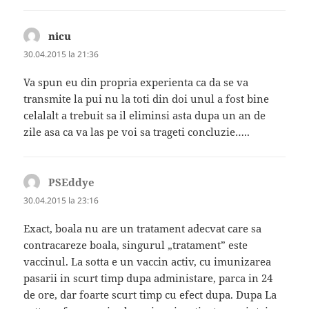
nicu
spune:
30.04.2015 la 21:36
Va spun eu din propria experienta ca da se va
transmite la pui nu la toti din doi unul a fost bine
celalalt a trebuit sa il eliminsi asta dupa un an de
zile asa ca va las pe voi sa trageti concluzie…..
PSEddye
spune:
30.04.2015 la 23:16
Exact, boala nu are un tratament adecvat care sa
contracareze boala, singurul „tratament” este
vaccinul. La sotta e un vaccin activ, cu imunizarea
pasarii in scurt timp dupa administare, parca in 24
de ore, dar foarte scurt timp cu efect dupa. Dupa La