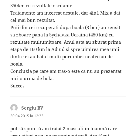
350km cu rezultate oscilante.
Tratamente am incercat destule, dar 4in1 Mix a dat
cel mai bun rezultat.
Puii din cei recuperati dupa boala (3 buc) au reusit
sa zboare pana la Sychavka Ucraina (450 km) cu
rezultate multumitoare. Anul asta au zburat prima
etapa de 160 km la Adjud si spre uimirea mea unii
dintre ei au batut multi porumbei neafectati de
boala.
Concluzia pe care am tras-o este ca nu au prezentat
nici o urma de bola.
Succes
Sergiu BV
spune:
30.04.2015 la 12:33
pot să spun că am tratat 2 masculi în toamnă care
erau atinși grav de paramixoviroză. Am făcut