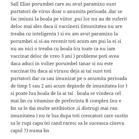
Sall Elias porumbei care au avut paramixo sunt
purtatori de virus doar o anumita perioada ,dar se
fac imiuni la boala pe viitor ,pui lor nu au de suferit
deloc mai ales daca ii vaccinezi (imunitatea nu are
treaba cu inteligenta ) si eu am avut paramixo la
porumbei si si-au revenit toti acum am pui la ei si
nu au nici o treaba cu boala (cu toate ca nu iam
vaccinat deloc de vreo 3 ani ) probleme poti avea
daca aduci in volier porumbel tanar si nu este
vaccinat (tu daca ai virusu deja ai tai sunt toti
purtatori dar ca sau imunizat pe o anumita perioada
de timp 1 sau 2 ani acum depinde de imunitatea lor )
si poate lua boala de la ai tai . boala se vindeca cel
mai bn cu vitamine de preferinta B complex (nu e
bn sa le dai multe antibiotice ,ii distrugi mai rau
imunitatea ) nu te lua dupa toti crescatori care sustin
sa le rupi capu (ei cand racesc sa le suceasca cineva
capul ?) numa bn