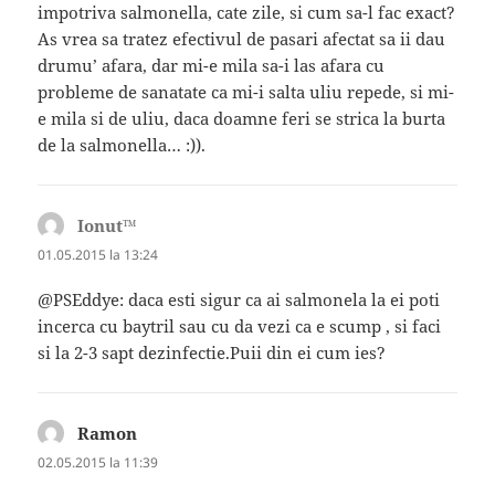
impotriva salmonella, cate zile, si cum sa-l fac exact?
As vrea sa tratez efectivul de pasari afectat sa ii dau
drumu’ afara, dar mi-e mila sa-i las afara cu
probleme de sanatate ca mi-i salta uliu repede, si mi-
e mila si de uliu, daca doamne feri se strica la burta
de la salmonella… :)).
Ionut™
spune:
01.05.2015 la 13:24
@PSEddye: daca esti sigur ca ai salmonela la ei poti
incerca cu baytril sau cu da vezi ca e scump , si faci
si la 2-3 sapt dezinfectie.Puii din ei cum ies?
Ramon
spune:
02.05.2015 la 11:39