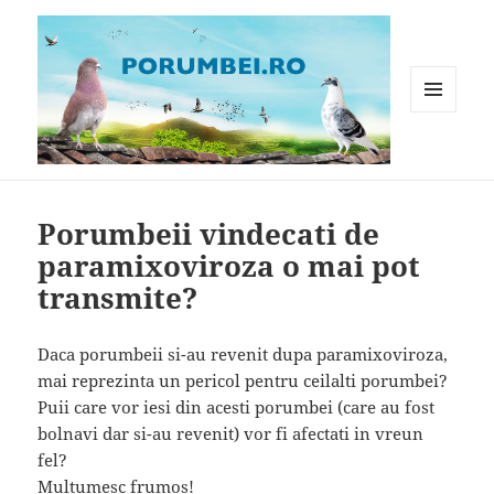
MENIU
ȘI
WIDGET-
Porumbei.ro
URI
Porumbeii vindecati de
paramixoviroza o mai pot
transmite?
Daca porumbeii si-au revenit dupa paramixoviroza,
mai reprezinta un pericol pentru ceilalti porumbei?
Puii care vor iesi din acesti porumbei (care au fost
bolnavi dar si-au revenit) vor fi afectati in vreun
fel?
Multumesc frumos!