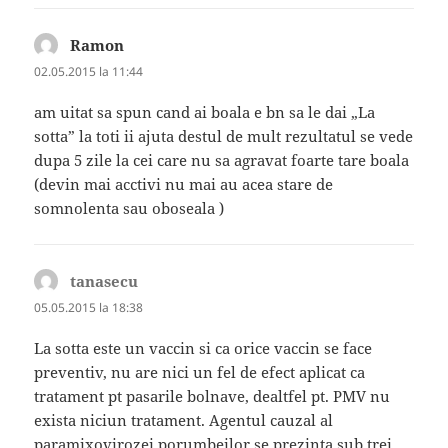
Ramon
spune:
02.05.2015 la 11:44
am uitat sa spun cand ai boala e bn sa le dai „La
sotta” la toti ii ajuta destul de mult rezultatul se vede
dupa 5 zile la cei care nu sa agravat foarte tare boala
(devin mai acctivi nu mai au acea stare de
somnolenta sau oboseala )
tanasecu
spune:
05.05.2015 la 18:38
La sotta este un vaccin si ca orice vaccin se face
preventiv, nu are nici un fel de efect aplicat ca
tratament pt pasarile bolnave, dealtfel pt. PMV nu
exista niciun tratament. Agentul cauzal al
paramixovirozei porumbeilor se prezinta sub trei