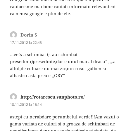
rautacisme mai bine cautati informatii relevante:d
ca nenea google e plin de ele.
Dorin S
spune:
17.11.2012 la 22:45
…ee!s-a schimbat (s-au schimbat
presedinti)presedinte,dar e unul mai al dracu” ,,,.a
altul,de culoare nu mai zic,din rosu -galben si
albastru asta prea e ,,GRY”
http://rotarescu.sunphoto.ro/
spune:
18.11.2012 la 16:14
astept cu nerabdare porumbelul verde!!!Am vazut o
gama variata de culori si o groaza de schimbari de
penaj/culoare dar una asa de radicala niciodata, de