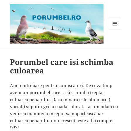
MENIU
ȘI
WIDGET-
Porumbei.ro
URI
Porumbel care isi schimba
culoarea
Am o intrebare pentru cunoscatori. De ceva timp
avem un porumbel care… isi schimba treptat
culoarea penajului. Daca in vara este alb-maro (
variat ) si putin gri la coada colorat… acum odata cu
venirea toamnei a inceput sa naparleasca iar
culoarea penajului nou crescut, este alba complet
!?!?!