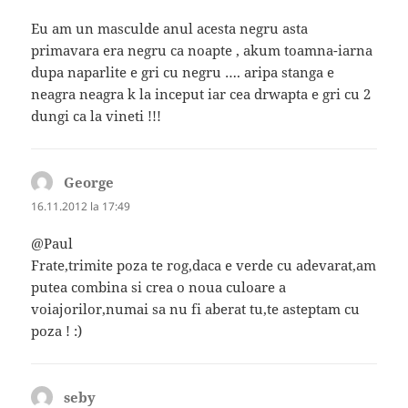
Eu am un masculde anul acesta negru asta
primavara era negru ca noapte , akum toamna-iarna
dupa naparlite e gri cu negru …. aripa stanga e
neagra neagra k la inceput iar cea drwapta e gri cu 2
dungi ca la vineti !!!
George
spune:
16.11.2012 la 17:49
@Paul
Frate,trimite poza te rog,daca e verde cu adevarat,am
putea combina si crea o noua culoare a
voiajorilor,numai sa nu fi aberat tu,te asteptam cu
poza ! :)
seby
spune: