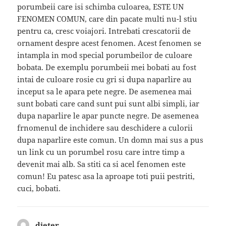
porumbeii care isi schimba culoarea, ESTE UN
FENOMEN COMUN, care din pacate multi nu-l stiu
pentru ca, cresc voiajori. Intrebati crescatorii de
ornament despre acest fenomen. Acest fenomen se
intampla in mod special porumbeilor de culoare
bobata. De exemplu porumbeii mei bobati au fost
intai de culoare rosie cu gri si dupa naparlire au
inceput sa le apara pete negre. De asemenea mai
sunt bobati care cand sunt pui sunt albi simpli, iar
dupa naparlire le apar puncte negre. De asemenea
frnomenul de inchidere sau deschidere a culorii
dupa naparlire este comun. Un domn mai sus a pus
un link cu un porumbel rosu care intre timp a
devenit mai alb. Sa stiti ca si acel fenomen este
comun! Eu patesc asa la aproape toti puii pestriti,
cuci, bobati.
dieter
spune: