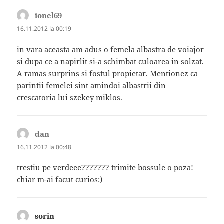
ionel69
spune:
16.11.2012 la 00:19
in vara aceasta am adus o femela albastra de voiajor
si dupa ce a napirlit si-a schimbat culoarea in solzat.
A ramas surprins si fostul propietar. Mentionez ca
parintii femelei sint amindoi albastrii din
crescatoria lui szekey miklos.
dan
spune:
16.11.2012 la 00:48
trestiu pe verdeee??????? trimite bossule o poza!
chiar m-ai facut curios:)
sorin
spune: