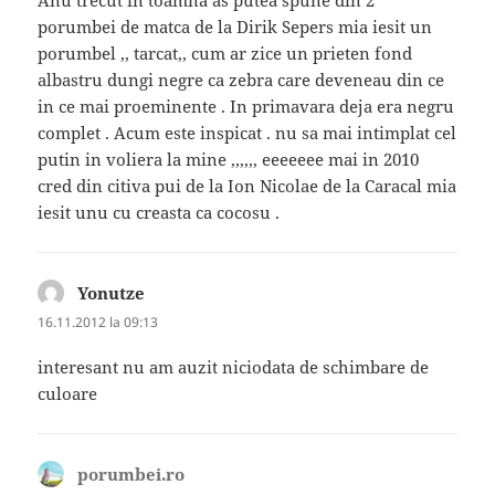
porumbei de matca de la Dirik Sepers mia iesit un
porumbel ,, tarcat,, cum ar zice un prieten fond
albastru dungi negre ca zebra care deveneau din ce
in ce mai proeminente . In primavara deja era negru
complet . Acum este inspicat . nu sa mai intimplat cel
putin in voliera la mine ,,,,,, eeeeeee mai in 2010
cred din citiva pui de la Ion Nicolae de la Caracal mia
iesit unu cu creasta ca cocosu .
Yonutze
spune:
16.11.2012 la 09:13
interesant nu am auzit niciodata de schimbare de
culoare
porumbei.ro
spune: