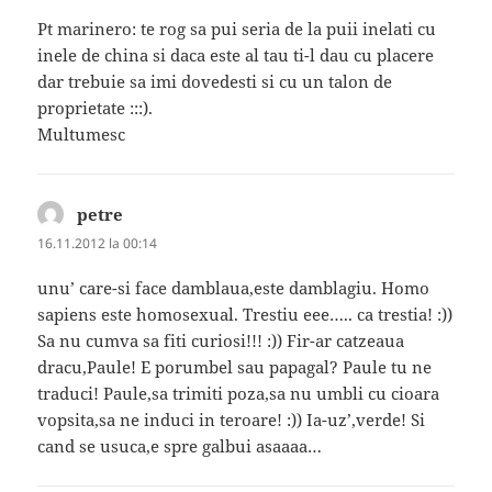
Pt marinero: te rog sa pui seria de la puii inelati cu
inele de china si daca este al tau ti-l dau cu placere
dar trebuie sa imi dovedesti si cu un talon de
proprietate :::).
Multumesc
petre
spune:
16.11.2012 la 00:14
unu’ care-si face damblaua,este damblagiu. Homo
sapiens este homosexual. Trestiu eee….. ca trestia! :))
Sa nu cumva sa fiti curiosi!!! :)) Fir-ar catzeaua
dracu,Paule! E porumbel sau papagal? Paule tu ne
traduci! Paule,sa trimiti poza,sa nu umbli cu cioara
vopsita,sa ne induci in teroare! :)) Ia-uz’,verde! Si
cand se usuca,e spre galbui asaaaa…