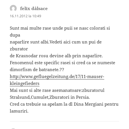
felix d`alsace
spune:
16.11.2012 la 10:49
Sunt mai multe rase unde puii se nasc colorati si
dupa
naparlire sunt albi.Vedeti aici cum un pui de
zburator
de Krasnodar rosu devine alb prin naparlire.
Fenomenul este specific rasei si cred ca se numeste
dimorfism de batranete.??
http://www.gefluegelzeitung.de/17/11-mauser-
kleingefieders
Mai sunt si alte rase asemanatoare:zburatorul
Stralsund,Cumulet,Zburatori in Persia.
Cred ca trebuie sa apelam la dl Dina Mergiani pentru
lamuriri.