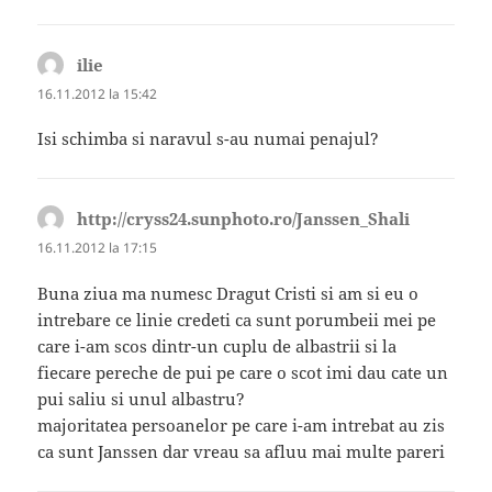
ilie
spune:
16.11.2012 la 15:42
Isi schimba si naravul s-au numai penajul?
http://cryss24.sunphoto.ro/Janssen_Shali
spune:
16.11.2012 la 17:15
Buna ziua ma numesc Dragut Cristi si am si eu o
intrebare ce linie credeti ca sunt porumbeii mei pe
care i-am scos dintr-un cuplu de albastrii si la
fiecare pereche de pui pe care o scot imi dau cate un
pui saliu si unul albastru?
majoritatea persoanelor pe care i-am intrebat au zis
ca sunt Janssen dar vreau sa afluu mai multe pareri