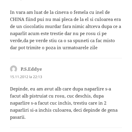
In vara am luat de la cineva o femela cu inel de
CHINA fiind pui nu mai pleca de la el si culoarea era
de un ciocolatiu murdar fara nimic altceva dupa ce a
naparlit acum este trestie dar nu pe rosu ci pe
verde,da pe verde stiu ca o sa spuneti ca fac misto
dar pot trimite o poza in urmatoarele zile
P.S.Eddye
spune:
15.11.2012 la 22:13
Depinde, eu am avut alb care dupa naparlire s-a
facut alb pistruiat cu rosu, cuc deschis, dupa
naparlire s-a facut cuc inchis, trestiu care in 2
naparliri si-a inchis culoarea, deci depinde de gena
pasarii.