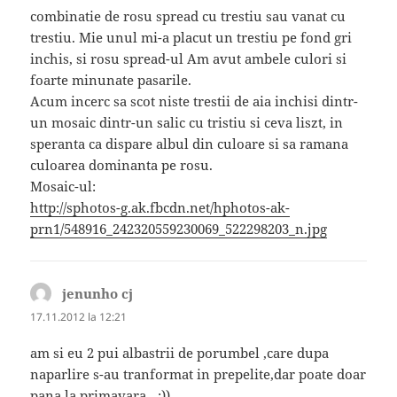
combinatie de rosu spread cu trestiu sau vanat cu
trestiu. Mie unul mi-a placut un trestiu pe fond gri
inchis, si rosu spread-ul Am avut ambele culori si
foarte minunate pasarile.
Acum incerc sa scot niste trestii de aia inchisi dintr-
un mosaic dintr-un salic cu tristiu si ceva liszt, in
speranta ca dispare albul din culoare si sa ramana
culoarea dominanta pe rosu.
Mosaic-ul:
http://sphotos-g.ak.fbcdn.net/hphotos-ak-
prn1/548916_242320559230069_522298203_n.jpg
jenunho cj
spune:
17.11.2012 la 12:21
am si eu 2 pui albastrii de porumbel ,care dupa
naparlire s-au tranformat in prepelite,dar poate doar
pana la primavara…:))