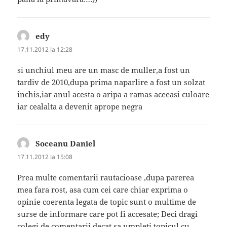
edy
spune:
17.11.2012 la 12:28
si unchiul meu are un masc de muller,a fost un
tardiv de 2010,dupa prima naparlire a fost un solzat
inchis,iar anul acesta o aripa a ramas aceeasi culoare
iar cealalta a devenit aprope negra
Soceanu Daniel
spune:
17.11.2012 la 15:08
Prea multe comentarii rautacioase ,dupa parerea
mea fara rost, asa cum cei care chiar exprima o
opinie coerenta legata de topic sunt o multime de
surse de informare care pot fi accesate; Deci dragi
colegi de comentarii decat sa umpleti topicul cu