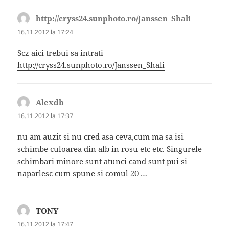
http://cryss24.sunphoto.ro/Janssen_Shali
spune:
16.11.2012 la 17:24
Scz aici trebui sa intrati
http://cryss24.sunphoto.ro/Janssen_Shali
Alexdb
spune:
16.11.2012 la 17:37
nu am auzit si nu cred asa ceva,cum ma sa isi
schimbe culoarea din alb in rosu etc etc. Singurele
schimbari minore sunt atunci cand sunt pui si
naparlesc cum spune si comul 20 …
TONY
spune:
16.11.2012 la 17:47