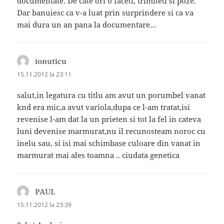
documentate. De cate ori o faceti, trimiteti si poze.
Dar banuiesc ca v-a luat prin surprindere si ca va
mai dura un an pana la documentare…
ionuticu
spune:
15.11.2012 la 23:11
salut,in legatura cu titlu am avut un porumbel vanat
knd era mic,a avut variola,dupa ce l-am tratat,isi
revenise l-am dat la un prieten si tot la fel in cateva
luni devenise marmurat,nu il recunosteam noroc cu
inelu sau, si isi mai schimbase culoare din vanat in
marmurat mai ales toamna .. ciudata genetica
PAUL
spune:
15.11.2012 la 23:39