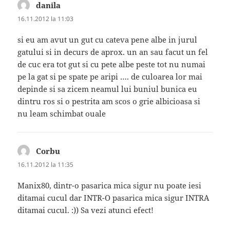
danila
spune:
16.11.2012 la 11:03
si eu am avut un gut cu cateva pene albe in jurul
gatului si in decurs de aprox. un an sau facut un fel
de cuc era tot gut si cu pete albe peste tot nu numai
pe la gat si pe spate pe aripi …. de culoarea lor mai
depinde si sa zicem neamul lui buniul bunica eu
dintru ros si o pestrita am scos o grie albicioasa si
nu leam schimbat ouale
Corbu
spune:
16.11.2012 la 11:35
Manix80, dintr-o pasarica mica sigur nu poate iesi
ditamai cucul dar INTR-O pasarica mica sigur INTRA
ditamai cucul. :)) Sa vezi atunci efect!