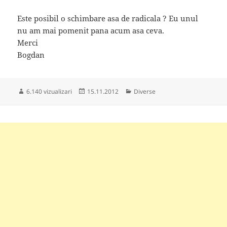
Este posibil o schimbare asa de radicala ? Eu unul
nu am mai pomenit pana acum asa ceva.
Merci
Bogdan
Publicat
Categorii
6.140 vizualizari
15.11.2012
Diverse
pe