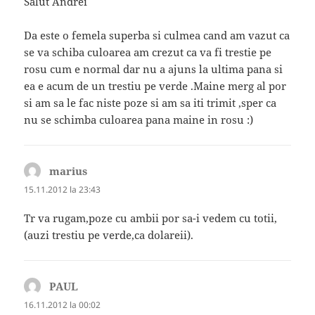
Salut Andrei
Da este o femela superba si culmea cand am vazut ca
se va schiba culoarea am crezut ca va fi trestie pe
rosu cum e normal dar nu a ajuns la ultima pana si
ea e acum de un trestiu pe verde .Maine merg al por
si am sa le fac niste poze si am sa iti trimit ,sper ca
nu se schimba culoarea pana maine in rosu :)
marius
spune:
15.11.2012 la 23:43
Tr va rugam,poze cu ambii por sa-i vedem cu totii,
(auzi trestiu pe verde,ca dolareii).
PAUL
spune:
16.11.2012 la 00:02