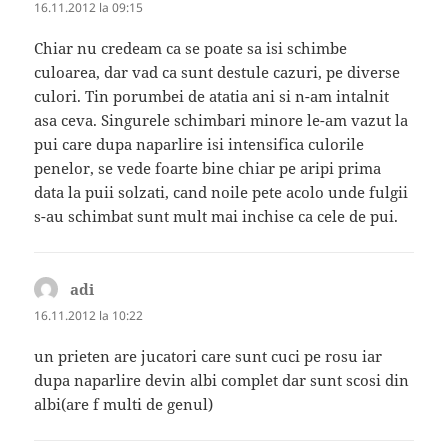
16.11.2012 la 09:15
Chiar nu credeam ca se poate sa isi schimbe
culoarea, dar vad ca sunt destule cazuri, pe diverse
culori. Tin porumbei de atatia ani si n-am intalnit
asa ceva. Singurele schimbari minore le-am vazut la
pui care dupa naparlire isi intensifica culorile
penelor, se vede foarte bine chiar pe aripi prima
data la puii solzati, cand noile pete acolo unde fulgii
s-au schimbat sunt mult mai inchise ca cele de pui.
adi
spune:
16.11.2012 la 10:22
un prieten are jucatori care sunt cuci pe rosu iar
dupa naparlire devin albi complet dar sunt scosi din
albi(are f multi de genul)