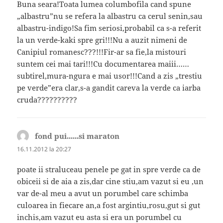
Buna seara!Toata lumea columbofila cand spune
„albastru”nu se refera la albastru ca cerul senin,sau
albastru-indigo!Sa fim seriosi,probabil ca s-a referit
la un verde-kaki spre gri!!!Nu a auzit nimeni de
Canipiul romanesc???!!!Fir-ar sa fie,la mistouri
suntem cei mai tari!!!Cu documentarea maiii……
subtirel,mura-ngura e mai usor!!!Cand a zis „trestiu
pe verde”era clar,s-a gandit careva la verde ca iarba
cruda??????????
fond pui......si maraton
spune:
16.11.2012 la 20:27
poate ii straluceau penele pe gat in spre verde ca de
obiceii si de aia a zis,dar cine stiu,am vazut si eu ,un
var de-al meu a avut un porumbel care schimba
culoarea in fiecare an,a fost argintiu,rosu,gut si gut
inchis,am vazut eu asta si era un porumbel cu