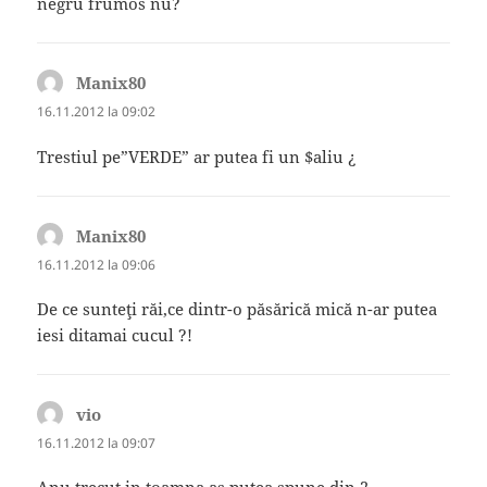
negru frumos nu?
Manix80
spune:
16.11.2012 la 09:02
Trestiul pe”VERDE” ar putea fi un $aliu ¿
Manix80
spune:
16.11.2012 la 09:06
De ce sunteţi răi,ce dintr-o păsărică mică n-ar putea
iesi ditamai cucul ?!
vio
spune:
16.11.2012 la 09:07
Anu trecut in toamna as putea spune din 2