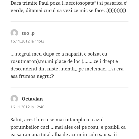
Daca trimite Paul poza („nefotosopata”) si pasarica e’
verde, ditamai cucul sa vezi ce mic se face. :))))))))))))
teo .p
spune:
16.11.2012 la 11:43
….negrul meu dupa ce a naparlit e solzat cu
rosu(maron),nu.mi place de loc:(……..ce.i drept e
descendentt din niste ,,nemti,, pe melemac…..si era
asa frumos negru:P
Octavian
spune:
16.11.2012 la 12:40
Salut, acest lucru se mai intampla in cazul
porumbeilor cuci …mai ales cei pe rosu, e posibil ca
ea sa ramana total alba de acum in colo sau sa ii