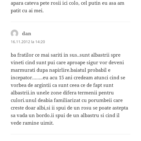
apara cateva pete rosii ici colo, cel putin eu asa am
patit cu ai mei.
dan
spune:
16.11.2012 la 14:20
ba fratilor ce mai sariti in sus..sunt albastrii spre
vineti cind sunt pui care aproape sigur vor deveni
marmurati dupa napirlire.baiatul probabil e
incepator……..eu acu 15 ani credeam atunci cind se
vorbea de argintii ca sunt ceea ce de fapt sunt
albastrii.in unele zone difera termenii pentru
culori.unul deabia familiarizat cu porumbeii care
creste doar albi,si ii spui de un rosu se poate astepta
sa vada un bordo.ii spui de un albastru si cind il
vede ramine uimit.