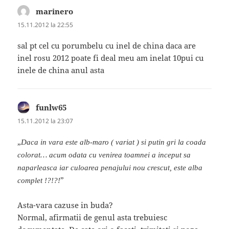
marinero
spune:
15.11.2012 la 22:55
sal pt cel cu porumbelu cu inel de china daca are
inel rosu 2012 poate fi deal meu am inelat 10pui cu
inele de china anul asta
funlw65
spune:
15.11.2012 la 23:07
„
Daca in vara este alb-maro ( variat ) si putin gri la coada
colorat… acum odata cu venirea toamnei a inceput sa
naparleasca iar culoarea penajului nou crescut, este alba
”
complet !?!?!
Asta-vara cazuse in buda?
Normal, afirmatii de genul asta trebuiesc