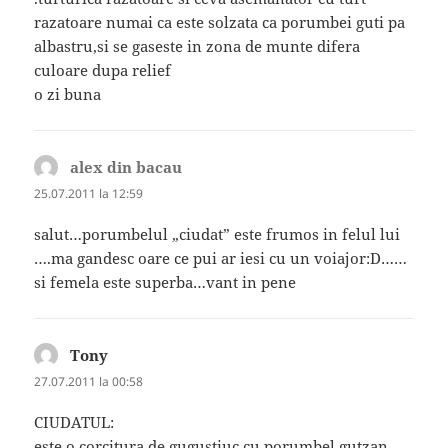
razatoare numai ca este solzata ca porumbei guti pa
albastru,si se gaseste in zona de munte difera
culoare dupa relief
o zi buna
alex din bacau
spune:
25.07.2011 la 12:59
salut…porumbelul „ciudat” este frumos in felul lui
….ma gandesc oare ce pui ar iesi cu un voiajor:D……
si femela este superba…vant in pene
Tony
spune:
27.07.2011 la 00:58
CIUDATUL:
este o corcitura de gugustiuc cu porumbel gutzan