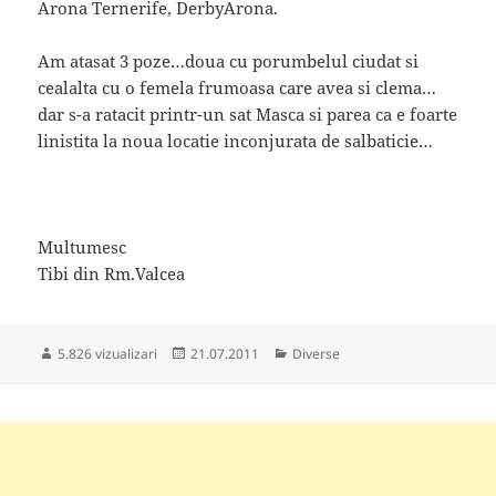
Arona Ternerife, DerbyArona.
Am atasat 3 poze…doua cu porumbelul ciudat si
cealalta cu o femela frumoasa care avea si clema…
dar s-a ratacit printr-un sat Masca si parea ca e foarte
linistita la noua locatie inconjurata de salbaticie…
Multumesc
Tibi din Rm.Valcea
Publicat
Categorii
5.826 vizualizari
21.07.2011
Diverse
pe