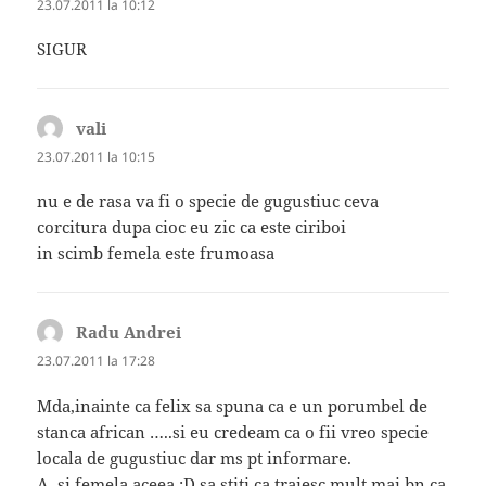
23.07.2011 la 10:12
SIGUR
vali
spune:
23.07.2011 la 10:15
nu e de rasa va fi o specie de gugustiuc ceva
corcitura dupa cioc eu zic ca este ciriboi
in scimb femela este frumoasa
Radu Andrei
spune:
23.07.2011 la 17:28
Mda,inainte ca felix sa spuna ca e un porumbel de
stanca african …..si eu credeam ca o fii vreo specie
locala de gugustiuc dar ms pt informare.
A, si femela aceea :D sa stiti ca traiesc mult mai bn ca