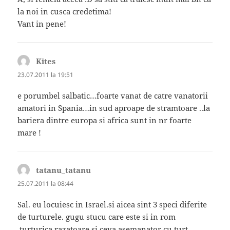
la noi in cusca credetima!
Vant in pene!
Kites
spune:
23.07.2011 la 19:51
e porumbel salbatic…foarte vanat de catre vanatorii
amatori in Spania…in sud aproape de stramtoare ..la
bariera dintre europa si africa sunt in nr foarte
mare !
tatanu_tatanu
spune:
25.07.2011 la 08:44
Sal. eu locuiesc in Israel.si aicea sint 3 speci diferite
de turturele. gugu stucu care este si in rom
.turturica razatoare si ceva asemanator cu turt