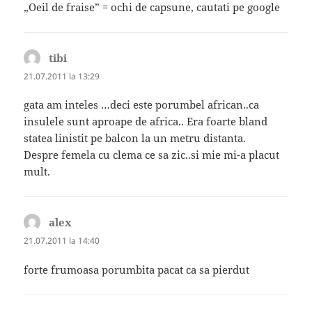
„Oeil de fraise” = ochi de capsune, cautati pe google
tibi
spune:
21.07.2011 la 13:29
gata am inteles …deci este porumbel african..ca
insulele sunt aproape de africa.. Era foarte bland
statea linistit pe balcon la un metru distanta.
Despre femela cu clema ce sa zic..si mie mi-a placut
mult.
alex
spune:
21.07.2011 la 14:40
forte frumoasa porumbita pacat ca sa pierdut