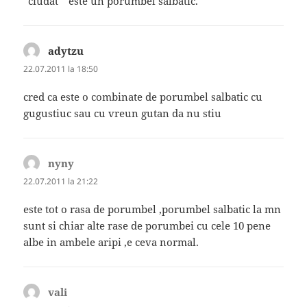
”ciudat ” este un porumbel salbatic.
adytzu
spune:
22.07.2011 la 18:50
cred ca este o combinate de porumbel salbatic cu
gugustiuc sau cu vreun gutan da nu stiu
nyny
spune:
22.07.2011 la 21:22
este tot o rasa de porumbel ,porumbel salbatic la mn
sunt si chiar alte rase de porumbei cu cele 10 pene
albe in ambele aripi ,e ceva normal.
vali
spune: