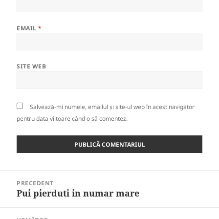
EMAIL
*
SITE WEB
Salvează-mi numele, emailul și site-ul web în acest navigator
pentru data viitoare când o să comentez.
Navigare
PRECEDENT
în
Pui pierduti in numar mare
Articolul
articole
anterior: