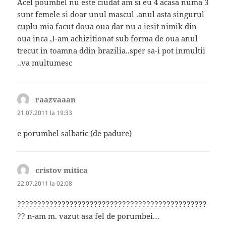
Acel poumbel nu este ciudat am si eu 4 acasa numa 3
sunt femele si doar unul mascul .anul asta singurul
cuplu mia facut doua oua dar nu a iesit nimik din
oua inca ,I-am achizitionat sub forma de oua anul
trecut in toamna ddin brazilia..sper sa-i pot inmultii
..va multumesc
raazvaaan
spune:
21.07.2011 la 19:33
e porumbel salbatic (de padure)
cristov mitica
spune:
22.07.2011 la 02:08
???????????????????????????????????????????????
?? n-am m. vazut asa fel de porumbei…