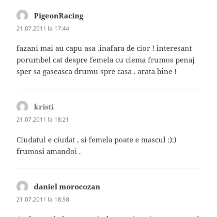
PigeonRacing
spune:
21.07.2011 la 17:44
fazani mai au capu asa .inafara de cior ! interesant
porumbel cat despre femela cu clema frumos penaj
sper sa gaseasca drumu spre casa . arata bine !
kristi
spune:
21.07.2011 la 18:21
Ciudatul e ciudat , si femela poate e mascul :):)
frumosi amandoi .
daniel morocozan
spune:
21.07.2011 la 18:58