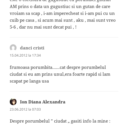
AM prins o data un gugustiuc si un gutan de care
vroiam sa scap , i-am imperecheat si i-am pui cu un
cuib pe casa , si acum mai sunt , aku , mai sunt vreo
5-6 , dar nu mai sunt decat pui , !
danci cristi
spune:
15.04.2012 la 17:34
frumoasa porumbita……cat despre porumbelul
ciudat si eu am prins unul,era foarte rapid si lam
scapat pe langa usa
Ion Diana Alexandra
spune:
23.06.2012 la 07:03
Despre porumbelul ” ciudat „ gasiti info la mine :