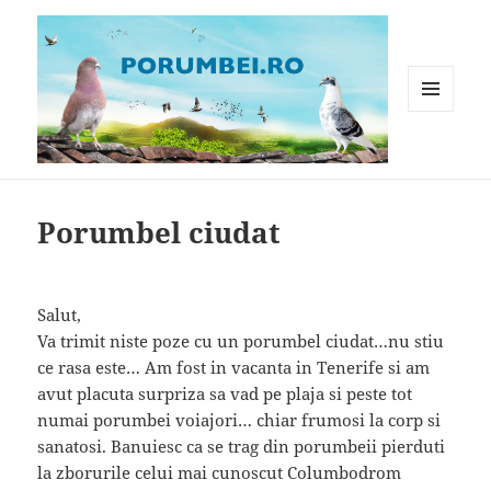
MENIU
ȘI
WIDGET-
Porumbei.ro
URI
Porumbel ciudat
Salut,
Va trimit niste poze cu un porumbel ciudat…nu stiu
ce rasa este… Am fost in vacanta in Tenerife si am
avut placuta surpriza sa vad pe plaja si peste tot
numai porumbei voiajori… chiar frumosi la corp si
sanatosi. Banuiesc ca se trag din porumbeii pierduti
la zborurile celui mai cunoscut Columbodrom