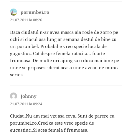
porumbei.ro
spune:
21.07.2011 la 08:26
Daca ciudatul n-ar avea masca aia rosie de zorro pe
ochi si ciocul asa lung ar semana destul de bine cu
un porumbel. Probabil e vreo specie locala de
gugustiuc. Cat despre femela ratacita… foarte
frumoasa. De multe ori ajung sa o duca mai bine pe
unde se pripasesc decat acasa unde aveau de munca
serios.
Johnny
spune:
21.07.2011 la 09:24
Ciudat..Nu am mai vzt asa ceva..Sunt de parere cu
porumbei.ro.Cred ca este vreo specie de
gugustiuc..Si acea femela f frumoasa.