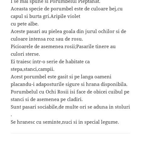
I se mai spune si Porumbelul Pieptanat.
Aceasta specie de porumbel este de culoare bej,cu
capul si burta gri.Aripile violet
cu pete albe.
Aceste pasari au pielea goala din jurul ochilor si de
culoare intensa roz sau de rosu.
Picioarele de asemenea rosii;Pasarile tinere au
culori sterse.
Ei traiesc intr-o serie de habitate ca
stepa,stanci,campii.
Acest porumbel este gasit si pe langa oameni
placandu-i adaposturile sigure si hrana disponibila.
Porumbelul cu Ochi Rosii isi face de obicei cuibul pe
stanci si de asemenea pe cladiri.
Sunt pasari sociabile,de multe ori se aduna in stoluri
.
Se hranesc cu seminte,nuci si in special legume.