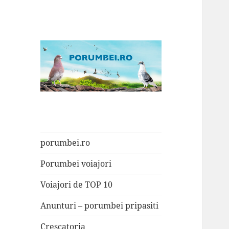
Porumbei.ro
Enciclopedia porumbelului
porumbei.ro
Porumbei voiajori
Voiajori de TOP 10
Anunturi – porumbei pripasiti
Crescatoria