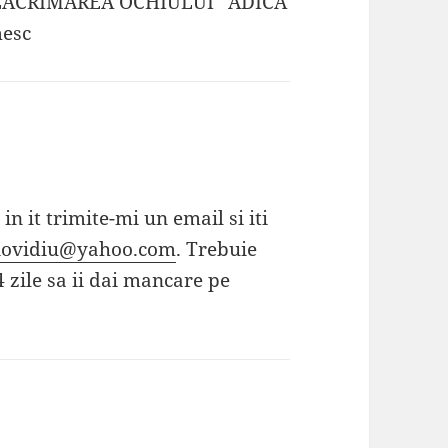
”LACRIMAREA OCHIULUI” ADICA
mesc
 in it trimite-mi un email si iti
iovidiu@yahoo.com
. Trebuie
zile sa ii dai mancare pe