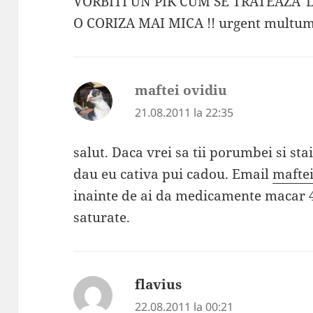
VORBITI UN PIK CUM SE TRATEAZA
O CORIZA MAI MICA !! urgent multu
maftei ovidiu
spune:
21.08.2011 la 22:35
salut. Daca vrei sa tii porumbei si stai
dau eu cativa pui cadou. Email
mafte
inainte de ai da medicamente macar 4 
saturate.
flavius
spune:
22.08.2011 la 00:21