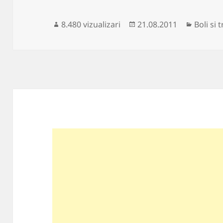
Publicat
Categor
8.480 vizualizari
21.08.2011
Boli si
pe