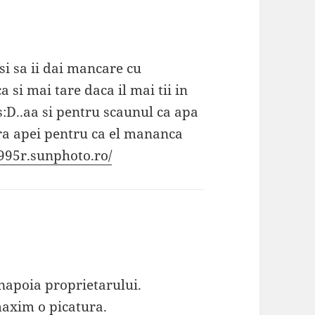
 si sa ii dai mancare cu
 si mai tare daca il mai tii in
s:D..aa si pentru scaunul ca apa
ra apei pentru ca el mananca
995r.sunphoto.ro/
inapoia proprietarului.
maxim o picatura.