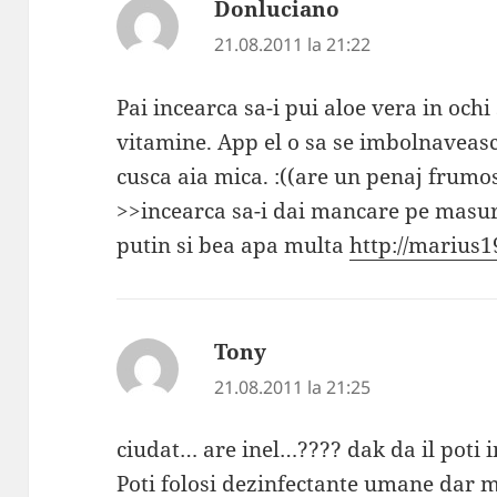
Donluciano
spune:
21.08.2011 la 21:22
Pai incearca sa-i pui aloe vera in ochi
vitamine. App el o sa se imbolnaveasca
cusca aia mica. :((are un penaj frumo
>>incearca sa-i dai mancare pe masu
putin si bea apa multa
http://marius1
Tony
spune:
21.08.2011 la 21:25
ciudat… are inel…???? dak da il poti 
Poti folosi dezinfectante umane dar 