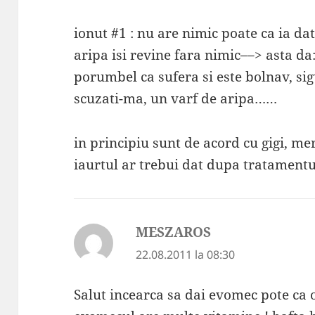
ionut #1 : nu are nimic poate ca ia da
aripa isi revine fara nimic––> asta da
porumbel ca sufera si este bolnav, sigu
scuzati-ma, un varf de aripa……
in principiu sunt de acord cu gigi, mer
iaurtul ar trebui dat dupa tratamentul
MESZAROS
spune:
22.08.2011 la 08:30
Salut incearca sa dai evomec pote ca 