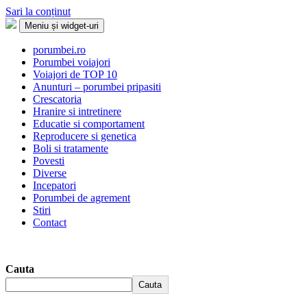
Sari la conținut
Meniu și widget-uri
Porumbei.ro
Enciclopedia porumbelului
porumbei.ro
Porumbei voiajori
Voiajori de TOP 10
Anunturi – porumbei pripasiti
Crescatoria
Hranire si intretinere
Educatie si comportament
Reproducere si genetica
Boli si tratamente
Povesti
Diverse
Incepatori
Porumbei de agrement
Stiri
Contact
Cauta
Cauta