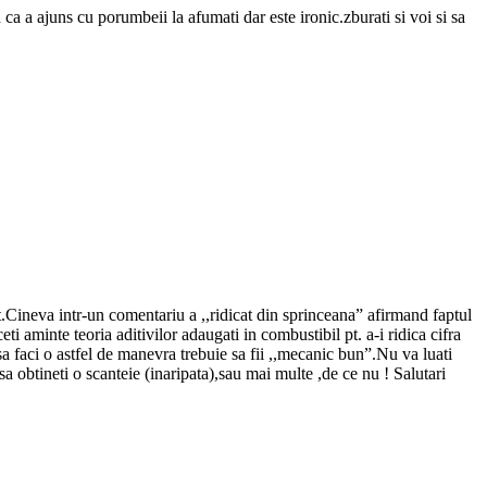
ca a ajuns cu porumbeii la afumati dar este ironic.zburati si voi si sa
nut.Cineva intr-un comentariu a ,,ridicat din sprinceana” afirmand faptul
 aminte teoria aditivilor adaugati in combustibil pt. a-i ridica cifra
aci o astfel de manevra trebuie sa fii ,,mecanic bun”.Nu va luati
sa obtineti o scanteie (inaripata),sau mai multe ,de ce nu ! Salutari