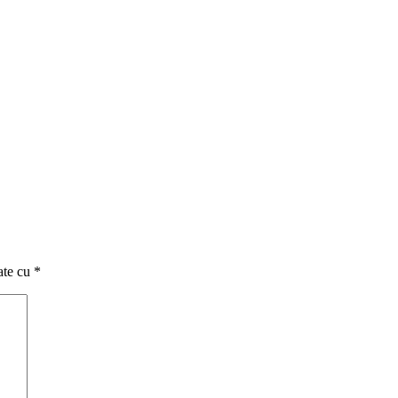
ate cu
*