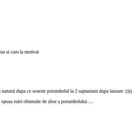
una si cum la motivat
au natural dupa ce soseste porumbelul la 2 saptamani dupa lansare :))))
al opusa rutei obisnuite de zbor a porumbelului….