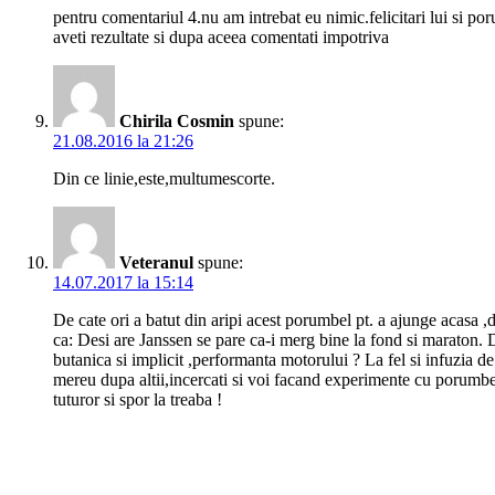
pentru comentariul 4.nu am intrebat eu nimic.felicitari lui si po
aveti rezultate si dupa aceea comentati impotriva
Chirila Cosmin
spune:
21.08.2016 la 21:26
Din ce linie,este,multumescorte.
Veteranul
spune:
14.07.2017 la 15:14
De cate ori a batut din aripi acest porumbel pt. a ajunge acasa ,de
ca: Desi are Janssen se pare ca-i merg bine la fond si maraton. D
butanica si implicit ,performanta motorului ? La fel si infuzi
mereu dupa altii,incercati si voi facand experimente cu porumbeii 
tuturor si spor la treaba !