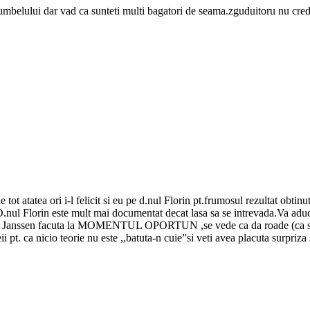
rumbelului dar vad ca sunteti multi bagatori de seama.zguduitoru nu cred 
 tot atatea ori i-l felicit si eu pe d.nul Florin pt.frumosul rezultat obti
.nul Florin este mult mai documentat decat lasa sa se intrevada.Va aduceti
a de Janssen facuta la MOMENTUL OPORTUN ,se vede ca da roade (ca sa f
pt. ca nicio teorie nu este ,,batuta-n cuie”si veti avea placuta surpriza 