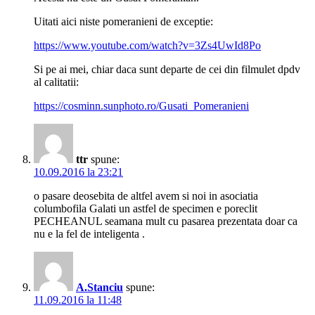
Uitati aici niste pomeranieni de exceptie:
https://www.youtube.com/watch?v=3Zs4UwId8Po
Si pe ai mei, chiar daca sunt departe de cei din filmulet dpdv
al calitatii:
https://cosminn.sunphoto.ro/Gusati_Pomeranieni
ttr
spune:
10.09.2016 la 23:21
o pasare deosebita de altfel avem si noi in asociatia
columbofila Galati un astfel de specimen e poreclit
PECHEANUL seamana mult cu pasarea prezentata doar ca
nu e la fel de inteligenta .
A.Stanciu
spune:
11.09.2016 la 11:48