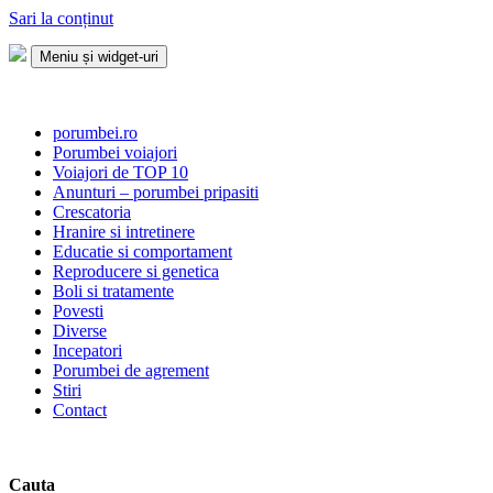
Sari la conținut
Meniu și widget-uri
Porumbei.ro
Enciclopedia porumbelului
porumbei.ro
Porumbei voiajori
Voiajori de TOP 10
Anunturi – porumbei pripasiti
Crescatoria
Hranire si intretinere
Educatie si comportament
Reproducere si genetica
Boli si tratamente
Povesti
Diverse
Incepatori
Porumbei de agrement
Stiri
Contact
Cauta