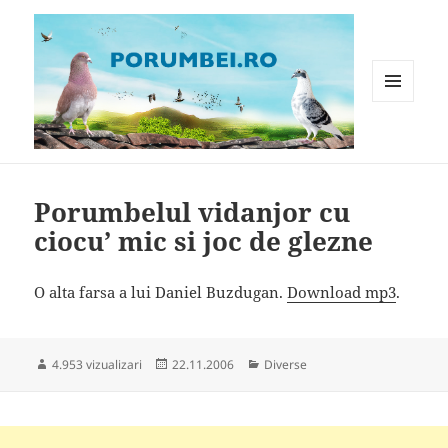
MENIU
ȘI
WIDGET-
Porumbei.ro
URI
Porumbelul vidanjor cu
ciocu’ mic si joc de glezne
O alta farsa a lui Daniel Buzdugan.
Download mp3
.
Publicat
Categorii
4.953 vizualizari
22.11.2006
Diverse
pe