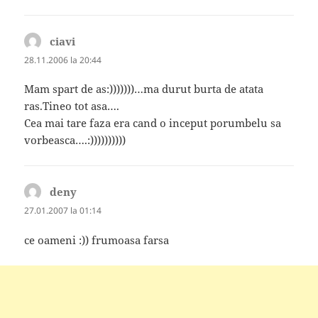
ciavi
spune:
28.11.2006 la 20:44
Mam spart de as:)))))))…ma durut burta de atata
ras.Tineo tot asa….
Cea mai tare faza era cand o inceput porumbelu sa
vorbeasca….:))))))))))
deny
spune:
27.01.2007 la 01:14
ce oameni :)) frumoasa farsa