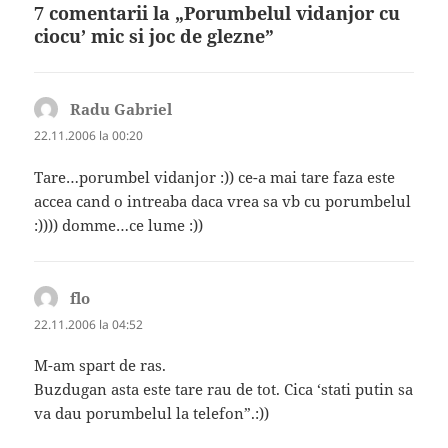
7 comentarii la „Porumbelul vidanjor cu
ciocu’ mic si joc de glezne”
Radu Gabriel
spune:
22.11.2006 la 00:20
Tare…porumbel vidanjor :)) ce-a mai tare faza este
accea cand o intreaba daca vrea sa vb cu porumbelul
:)))) domme…ce lume :))
flo
spune:
22.11.2006 la 04:52
M-am spart de ras.
Buzdugan asta este tare rau de tot. Cica ‘stati putin sa
va dau porumbelul la telefon”.:))