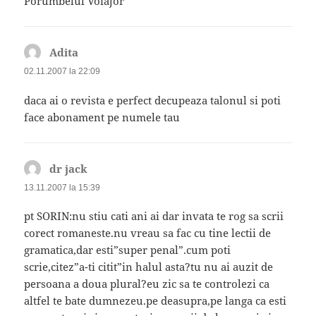
Porumbelul Voiajor
Adita
spune:
02.11.2007 la 22:09
daca ai o revista e perfect decupeaza talonul si poti
face abonament pe numele tau
dr jack
spune:
13.11.2007 la 15:39
pt SORIN:nu stiu cati ani ai dar invata te rog sa scrii
corect romaneste.nu vreau sa fac cu tine lectii de
gramatica,dar esti”super penal”.cum poti
scrie,citez”a-ti citit”in halul asta?tu nu ai auzit de
persoana a doua plural?eu zic sa te controlezi ca
altfel te bate dumnezeu.pe deasupra,pe langa ca esti