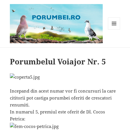
MENIU
ȘI
WIDGET-
Porumbei.ro
URI
Porumbelul Voiajor Nr. 5
Incepand din acest numar vor fi concursuri la care
cititorii pot castiga porumbei oferiti de crescatori
renumiti.
In numarul 5, premiul este oferit de Dl. Cocos
Petrica: