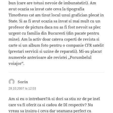
bun (care are totusi nevoie de imbunatatiri). Am
avut ocazia sa invat cate ceva la tipografia
Timotheus cat am tinut locul unui grafician plecat in
State. Si as fi avut ocazia sa invat si mai mult cu un
profesor de pictura daca nu as fi fost nevoit sa plec
urgent cu familia din Bucuresti (din pacate pentru
mine). Am la activ doar cateva coperti de revista si
carte si un album foto pentru o companie CFR satelit
(prestari servicii si uzine de reparatii). Mi-au placut
numerele anterioare ale revistei „Porumbelul
voiajor”.
Sorin
spune:
28.10.2007 la 12:03
Am si eu o intrebare?A-si dori sa stiu nr de pe inel
care va fi oferit ca si cadou de Dl respectiv? Nu
vreau sa insinu-i ceva dar seamana perfect cu