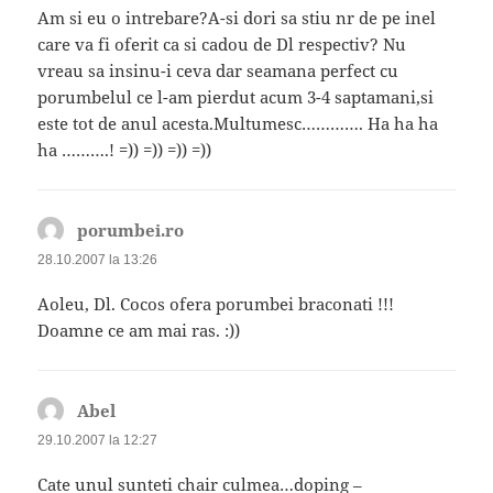
Am si eu o intrebare?A-si dori sa stiu nr de pe inel
care va fi oferit ca si cadou de Dl respectiv? Nu
vreau sa insinu-i ceva dar seamana perfect cu
porumbelul ce l-am pierdut acum 3-4 saptamani,si
este tot de anul acesta.Multumesc…………. Ha ha ha
ha ……….! =)) =)) =)) =))
porumbei.ro
spune:
28.10.2007 la 13:26
Aoleu, Dl. Cocos ofera porumbei braconati !!!
Doamne ce am mai ras. :))
Abel
spune:
29.10.2007 la 12:27
Cate unul sunteti chair culmea…doping –