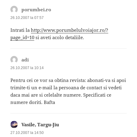
porumbei.ro
spune:
26.10.2007 la 07:57
Intrati la
http://www.porumbelulvoiajor.ro/?
page_id=10
si aveti acolo detaliile.
adi
spune:
26.10.2007 la 10:14
Pentru cei ce vor sa obtina revista: abonati-va si apoi
trimite-ti un e-mail la persoana de contact si vedeti
daca mai are si celelalte numere. Specificati ce
numere doriti. Bafta
Vasile, Targu-Jiu
spune:
27.10.2007 la 14:50