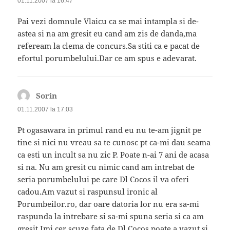
01.11.2007 la 16:47
Pai vezi domnule Vlaicu ca se mai intampla si de-
astea si na am gresit eu cand am zis de danda,ma
refeream la clema de concurs.Sa stiti ca e pacat de
efortul porumbelului.Dar ce am spus e adevarat.
Sorin
spune:
01.11.2007 la 17:03
Pt ogasawara in primul rand eu nu te-am jignit pe
tine si nici nu vreau sa te cunosc pt ca-mi dau seama
ca esti un incult sa nu zic P. Poate n-ai 7 ani de acasa
si na. Nu am gresit cu nimic cand am intrebat de
seria porumbelului pe care Dl Cocos il va oferi
cadou.Am vazut si raspunsul ironic al
Porumbeilor.ro, dar oare datoria lor nu era sa-mi
raspunda la intrebare si sa-mi spuna seria si ca am
gresit.Imi cer scuze fata de Dl Cocos poate a vazut si