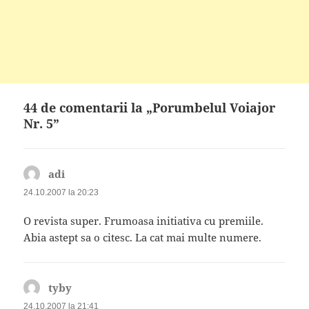
44 de comentarii la „Porumbelul Voiajor
Nr. 5”
adi
spune:
24.10.2007 la 20:23
O revista super. Frumoasa initiativa cu premiile.
Abia astept sa o citesc. La cat mai multe numere.
tyby
spune:
24.10.2007 la 21:41