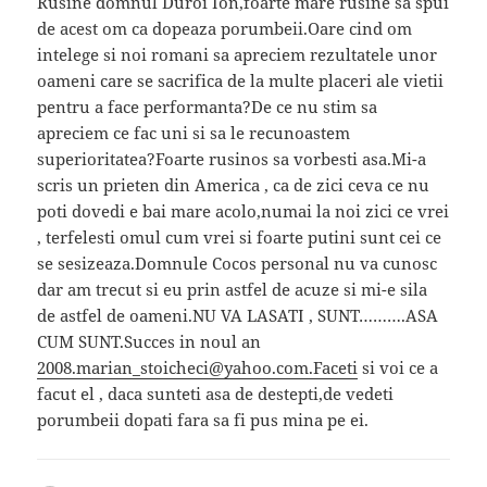
Rusine domnul Duroi Ion,foarte mare rusine sa spui
de acest om ca dopeaza porumbeii.Oare cind om
intelege si noi romani sa apreciem rezultatele unor
oameni care se sacrifica de la multe placeri ale vietii
pentru a face performanta?De ce nu stim sa
apreciem ce fac uni si sa le recunoastem
superioritatea?Foarte rusinos sa vorbesti asa.Mi-a
scris un prieten din America , ca de zici ceva ce nu
poti dovedi e bai mare acolo,numai la noi zici ce vrei
, terfelesti omul cum vrei si foarte putini sunt cei ce
se sesizeaza.Domnule Cocos personal nu va cunosc
dar am trecut si eu prin astfel de acuze si mi-e sila
de astfel de oameni.NU VA LASATI , SUNT……….ASA
CUM SUNT.Succes in noul an
2008.marian_stoicheci@yahoo.com.Faceti
si voi ce a
facut el , daca sunteti asa de destepti,de vedeti
porumbeii dopati fara sa fi pus mina pe ei.