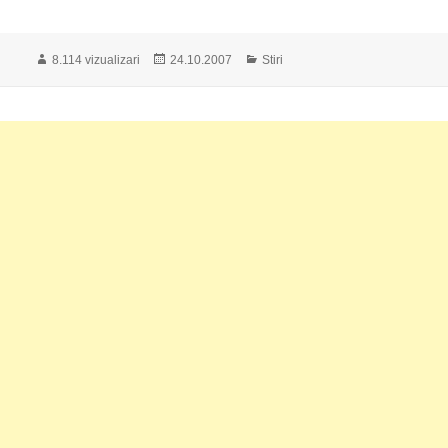
Publicat
Categorii
8.114 vizualizari
24.10.2007
Stiri
pe