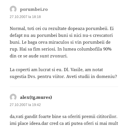
porumbei.ro
spune:
27.10.2007 la 18:18
Normal, toti cei cu rezultate dopeaza porumbeii. Ei
defapt nu au porumbei buni si nici nu-s crescatori
buni. Le baga ceva miraculos si vin porumbeii de
rup. Hai sa fim seriosi. In lumea columbofila 90%
din ce se aude sunt zvonuri.
La coperti am lucrat si eu. Dl. Vasile, am notat
sugestia Dvs. pentru viitor. Aveti studii in domeniu?
alex(tg.mures)
spune:
27.10.2007 la 19:42
da,vati gandit foarte bine sa oferiti premii cititorilor.
imi place ideea.dar cred ca ati putea oferi si mai mult