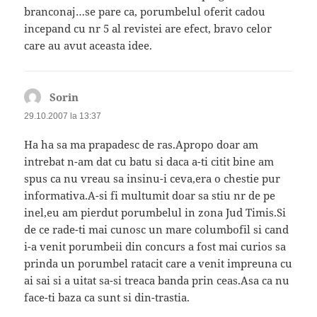
branconaj…se pare ca, porumbelul oferit cadou
incepand cu nr 5 al revistei are efect, bravo celor
care au avut aceasta idee.
Sorin
spune:
29.10.2007 la 13:37
Ha ha sa ma prapadesc de ras.Apropo doar am
intrebat n-am dat cu batu si daca a-ti citit bine am
spus ca nu vreau sa insinu-i ceva,era o chestie pur
informativa.A-si fi multumit doar sa stiu nr de pe
inel,eu am pierdut porumbelul in zona Jud Timis.Si
de ce rade-ti mai cunosc un mare columbofil si cand
i-a venit porumbeii din concurs a fost mai curios sa
prinda un porumbel ratacit care a venit impreuna cu
ai sai si a uitat sa-si treaca banda prin ceas.Asa ca nu
face-ti baza ca sunt si din-trastia.