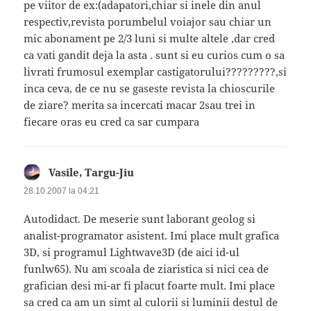
pe viitor de ex:(adapatori,chiar si inele din anul
respectiv,revista porumbelul voiajor sau chiar un
mic abonament pe 2/3 luni si multe altele ,dar cred
ca vati gandit deja la asta . sunt si eu curios cum o sa
livrati frumosul exemplar castigatorului?????????,si
inca ceva, de ce nu se gaseste revista la chioscurile
de ziare? merita sa incercati macar 2sau trei in
fiecare oras eu cred ca sar cumpara
Vasile, Targu-Jiu
spune:
28.10.2007 la 04:21
Autodidact. De meserie sunt laborant geolog si
analist-programator asistent. Imi place mult grafica
3D, si programul Lightwave3D (de aici id-ul
funlw65). Nu am scoala de ziaristica si nici cea de
grafician desi mi-ar fi placut foarte mult. Imi place
sa cred ca am un simt al culorii si luminii destul de