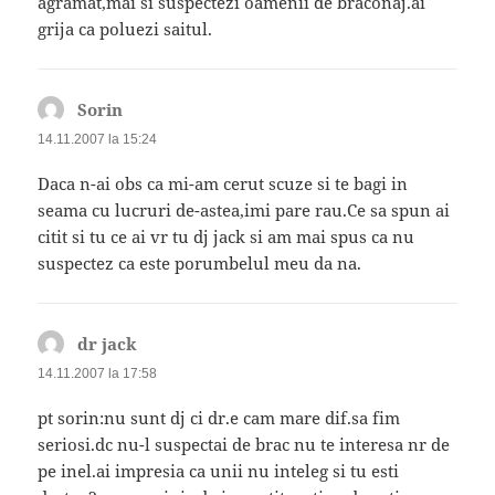
agramat,mai si suspectezi oamenii de braconaj.ai
grija ca poluezi saitul.
Sorin
spune:
14.11.2007 la 15:24
Daca n-ai obs ca mi-am cerut scuze si te bagi in
seama cu lucruri de-astea,imi pare rau.Ce sa spun ai
citit si tu ce ai vr tu dj jack si am mai spus ca nu
suspectez ca este porumbelul meu da na.
dr jack
spune:
14.11.2007 la 17:58
pt sorin:nu sunt dj ci dr.e cam mare dif.sa fim
seriosi.dc nu-l suspectai de brac nu te interesa nr de
pe inel.ai impresia ca unii nu inteleg si tu esti