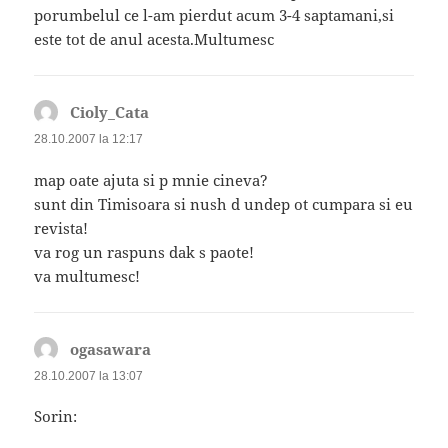
porumbelul ce l-am pierdut acum 3-4 saptamani,si
este tot de anul acesta.Multumesc
Cioly_Cata
spune:
28.10.2007 la 12:17
map oate ajuta si p mnie cineva?
sunt din Timisoara si nush d undep ot cumpara si eu
revista!
va rog un raspuns dak s paote!
va multumesc!
ogasawara
spune:
28.10.2007 la 13:07
Sorin: