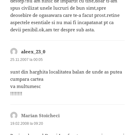
destep?nu am ninic de impartit cu tine,doar ti-am
spus civilizat unele lucruri de bun simt,spre
deosebire de ogasawara care te-a facut prost.retine
aspectele esentiale si nu mai fi incapatanat pt ca
devii penibil.ok,am ter despre sub asta.
aleex_23_0
spune:
25.11.2007 la 00:05
sunt din harghita localitatea balan de unde as putea
cumpara cartea
va multumesc
!!!!!!!!
Marian Stoicheci
spune:
19.02.2008 la 09:20