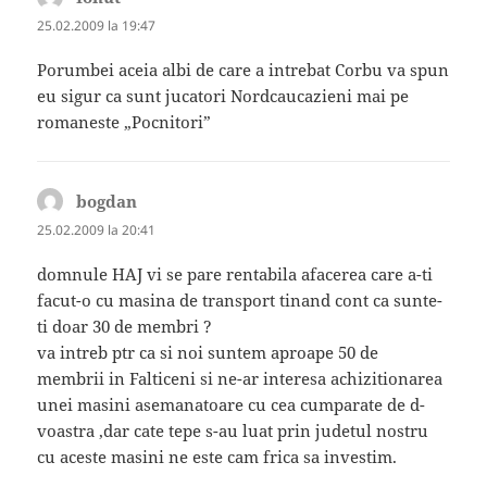
25.02.2009 la 19:47
Porumbei aceia albi de care a intrebat Corbu va spun
eu sigur ca sunt jucatori Nordcaucazieni mai pe
romaneste „Pocnitori”
bogdan
spune:
25.02.2009 la 20:41
domnule HAJ vi se pare rentabila afacerea care a-ti
facut-o cu masina de transport tinand cont ca sunte-
ti doar 30 de membri ?
va intreb ptr ca si noi suntem aproape 50 de
membrii in Falticeni si ne-ar interesa achizitionarea
unei masini asemanatoare cu cea cumparate de d-
voastra ,dar cate tepe s-au luat prin judetul nostru
cu aceste masini ne este cam frica sa investim.