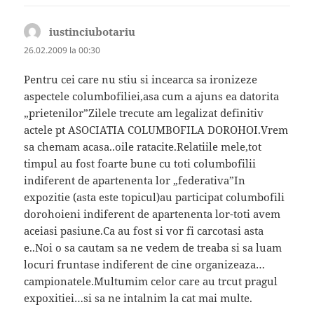
iustinciubotariu
spune:
26.02.2009 la 00:30
Pentru cei care nu stiu si incearca sa ironizeze
aspectele columbofiliei,asa cum a ajuns ea datorita
„prietenilor”Zilele trecute am legalizat definitiv
actele pt ASOCIATIA COLUMBOFILA DOROHOI.Vrem
sa chemam acasa..oile ratacite.Relatiile mele,tot
timpul au fost foarte bune cu toti columbofilii
indiferent de apartenenta lor „federativa”In
expozitie (asta este topicul)au participat columbofili
dorohoieni indiferent de apartenenta lor-toti avem
aceiasi pasiune.Ca au fost si vor fi carcotasi asta
e..Noi o sa cautam sa ne vedem de treaba si sa luam
locuri fruntase indiferent de cine organizeaza…
campionatele.Multumim celor care au trcut pragul
expoxitiei…si sa ne intalnim la cat mai multe.