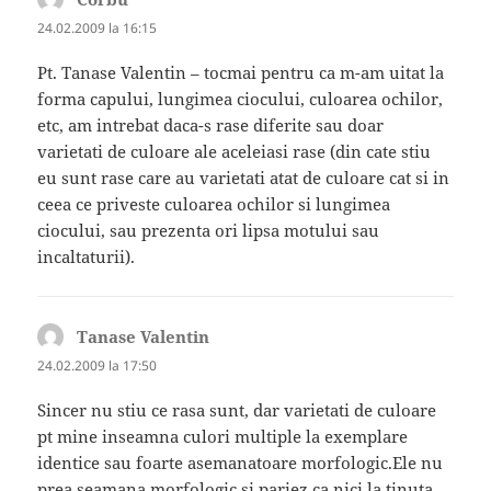
24.02.2009 la 16:15
Pt. Tanase Valentin – tocmai pentru ca m-am uitat la
forma capului, lungimea ciocului, culoarea ochilor,
etc, am intrebat daca-s rase diferite sau doar
varietati de culoare ale aceleiasi rase (din cate stiu
eu sunt rase care au varietati atat de culoare cat si in
ceea ce priveste culoarea ochilor si lungimea
ciocului, sau prezenta ori lipsa motului sau
incaltaturii).
Tanase Valentin
spune:
24.02.2009 la 17:50
Sincer nu stiu ce rasa sunt, dar varietati de culoare
pt mine inseamna culori multiple la exemplare
identice sau foarte asemanatoare morfologic.Ele nu
prea seamana morfologic si pariez ca nici la tinuta