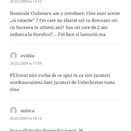
26.02.2009 la 14:52
Domnule Ciubotaru am o intrebare: Cine sunt aceste
„oi ratacite” ? Cei care au zburat ori cu Botosani ori
cu Suceava in ultimii ani? Sau cei care de 2 ani
imbarca la Dorohoi?… Fiti bun si lamuriti-ma
ovidiu
spune:
26.02.2009 la 17:59
PT.Ionut nici vorba de ce spui tu ca sint jucatori
nordcaucazieni.Sant jucatori de Uzbechistan toata
ziua
mitica
spune:
26.02.2009 la 18:13
buna afirmatia domnului ionut..26