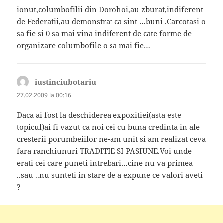
ionut,columbofilii din Dorohoi,au zburat,indiferent
de Federatii,au demonstrat ca sint …buni .Carcotasi o
sa fie si 0 sa mai vina indiferent de cate forme de
organizare columbofile o sa mai fie…
iustinciubotariu
spune:
27.02.2009 la 00:16
Daca ai fost la deschiderea expoxitiei(asta este
topicul)ai fi vazut ca noi cei cu buna credinta in ale
cresterii porumbeiilor ne-am unit si am realizat ceva
fara ranchiunuri TRADITIE SI PASIUNE.Voi unde
erati cei care puneti intrebari…cine nu va primea
..sau ..nu sunteti in stare de a expune ce valori aveti
?