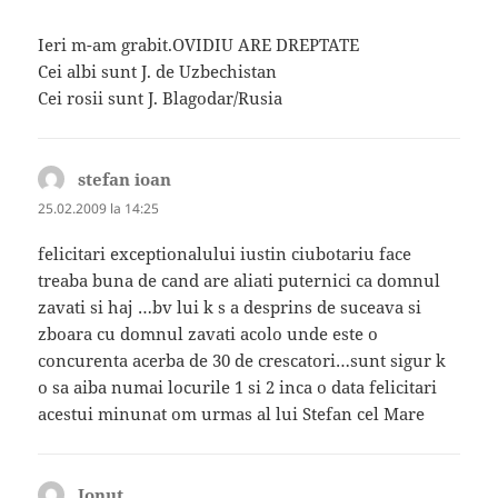
Ieri m-am grabit.OVIDIU ARE DREPTATE
Cei albi sunt J. de Uzbechistan
Cei rosii sunt J. Blagodar/Rusia
stefan ioan
spune:
25.02.2009 la 14:25
felicitari exceptionalului iustin ciubotariu face
treaba buna de cand are aliati puternici ca domnul
zavati si haj …bv lui k s a desprins de suceava si
zboara cu domnul zavati acolo unde este o
concurenta acerba de 30 de crescatori…sunt sigur k
o sa aiba numai locurile 1 si 2 inca o data felicitari
acestui minunat om urmas al lui Stefan cel Mare
Ionut
spune: