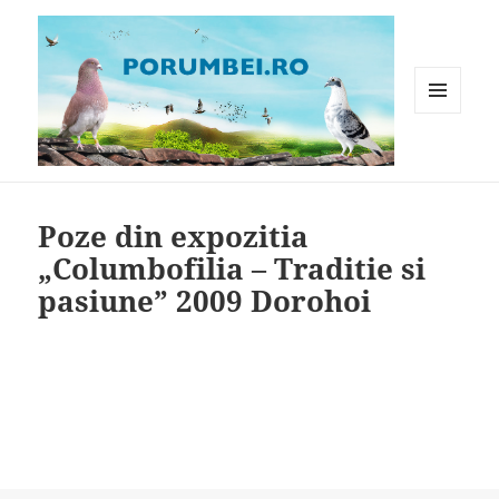
MENIU
ȘI
WIDGET-
Porumbei.ro
URI
Poze din expozitia
„Columbofilia – Traditie si
pasiune” 2009 Dorohoi