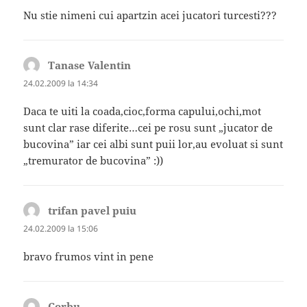
Nu stie nimeni cui apartzin acei jucatori turcesti???
Tanase Valentin
spune:
24.02.2009 la 14:34
Daca te uiti la coada,cioc,forma capului,ochi,mot
sunt clar rase diferite…cei pe rosu sunt „jucator de
bucovina” iar cei albi sunt puii lor,au evoluat si sunt
„tremurator de bucovina” :))
trifan pavel puiu
spune:
24.02.2009 la 15:06
bravo frumos vint in pene
Corbu
spune: