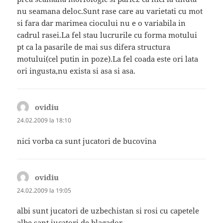
nu seamana deloc.Sunt rase care au varietati cu mot
si fara dar marimea ciocului nu e o variabila in
cadrul rasei.La fel stau lucrurile cu forma motului
pt ca la pasarile de mai sus difera structura
motului(cel putin in poze).La fel coada este ori lata
ori ingusta,nu exista si asa si asa.
ovidiu
spune:
24.02.2009 la 18:10
nici vorba ca sunt jucatori de bucovina
ovidiu
spune:
24.02.2009 la 19:05
albi sunt jucatori de uzbechistan si rosi cu capetele
albe sant jucatori de blagador