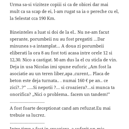
Urma sa-si viziteze copiii si ca de obicei dar mai
mult ca sa scap de ei, l-am rugat sa ia o pereche cu el,
la Selestat cca 190 Km.
Bineinteles a luat si doi de la el.. Nu ne-am facut
sperante, porumbeii nu au fost pregatiti …Dar
minunea s-a intamplat… A doua zi porumbeii
eliberati la ora 8 au fost toti acasa intre orele 12 si
12,30. Nico a castigat. M-am dus la el cu sticla de vin.
Deja in usa Nicolas imi spune euforic „Am fost la
asociatie au un teren liber,apa ,curent,.. Placa de
beton este deja turnata.. . numai 160 € pe an.. ce
zici?..?” …..Si nepotii ?… si croaziera?…si munca ta
onorifica? „Nici o problema.. facem un tandem!”
……………………….
A fost foarte deceptionat cand am refuzat.Eu mai
trebuie sa lucrez.
……………………….
Intre timp a fost in croaziera, a suferit un mic