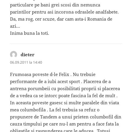
particulare pe bani grei scosi din nemunca
parintilor pentru asi incorona odraslele analfabete.
Da, ma rog, cer scuze, dar cam asta-i Romania de
azi…
Inima buna la toti.
dieter
spune:
06.09.2011 la 14:40
Frumoasa poveste d-le Felix . Nu trebuie
performante de a iubi acest sport . Placerea de a
antrena porumbeii cu posibilitati proprii si placerea
de a vedea ca se intorc poate fascina la fel de mult .
In aceasta poveste gasesc si multe paralele din viata
mea columbofila . La fel trebuia sa refuz o
propunere de Tandem a unui prieten columbofil din
cauza timpului pe care nu-l am pentru a face fata la
obligatile si raspunderea care le aducea . Totusi