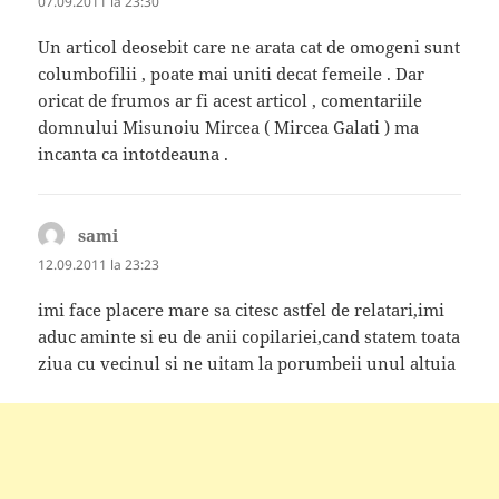
07.09.2011 la 23:30
Un articol deosebit care ne arata cat de omogeni sunt
columbofilii , poate mai uniti decat femeile . Dar
oricat de frumos ar fi acest articol , comentariile
domnului Misunoiu Mircea ( Mircea Galati ) ma
incanta ca intotdeauna .
sami
spune:
12.09.2011 la 23:23
imi face placere mare sa citesc astfel de relatari,imi
aduc aminte si eu de anii copilariei,cand statem toata
ziua cu vecinul si ne uitam la porumbeii unul altuia