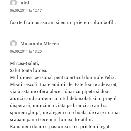
nini
spune:
06.09.2011 la 12:17
foarte frumos asa am si eu un prieten columbofil .
Musunoiu Mircea
spune:
06.09.2011 la 13:20
Mircea-Galati,
Salut toata lumea.
Multumesc personal pentru articol domnule Felix.
Mi-ati rascolit toate amintirile. Este foarte adevarat,
viata asta ne ofera placeri doar cu pipeta si doar
atunci cand suntem cu totul debusolati si in pragul
disperarii, muncim o viata pe branci si cand sa
spunem „hop”, ne alegem cu o boala, de care nu mai
scapam pana trecem in lumea dreptilor.
Ramanem doar cu pasiunea si cu prietenii legati