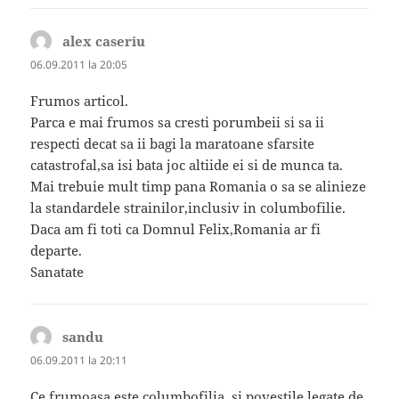
alex caseriu
spune:
06.09.2011 la 20:05
Frumos articol.
Parca e mai frumos sa cresti porumbeii si sa ii
respecti decat sa ii bagi la maratoane sfarsite
catastrofal,sa isi bata joc altiide ei si de munca ta.
Mai trebuie mult timp pana Romania o sa se alinieze
la standardele strainilor,inclusiv in columbofilie.
Daca am fi toti ca Domnul Felix,Romania ar fi
departe.
Sanatate
sandu
spune:
06.09.2011 la 20:11
Ce frumoasa este columbofilia ,si povestile legate de