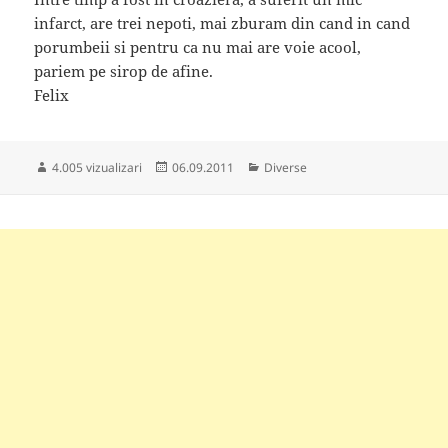
infarct, are trei nepoti, mai zburam din cand in cand
porumbeii si pentru ca nu mai are voie acool,
pariem pe sirop de afine.
Felix
Publicat
Categorii
4.005 vizualizari
06.09.2011
Diverse
pe