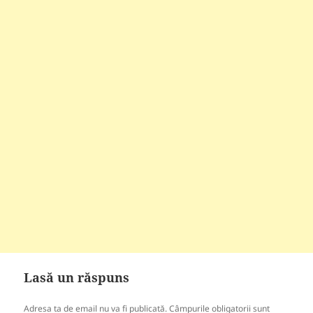
Lasă un răspuns
Adresa ta de email nu va fi publicată.
Câmpurile obligatorii sunt