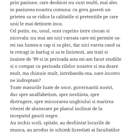
prin pasiune, care deobicei nu sunt multi, mai ales
in pasiunea noastra comuna: cu greu gasesti un
prieten sa se ridice la calitatile si pretentiile pe care
unii le mai detinem inca.
Cel putin, eu, unul, sunt cuprins intre ciocan si
nicovala: nu mai am nici varsata care-mi permite sa-
mi iau lumea-n cap si sa plec, dar nici varsta cand sa
te retragi in barlog si sa te linistesti, am trait si
inainte de ’89 si in perioada asta mi-am facut studiile
si o compar cu perioada zilelor noastre si ma doare
mult, ma chinuie mult, intrebandu-ma, oare incotro
ne indreptam?
Toate masurile luate de onor, guvernantii nostri,
duc spre analfabetism, spre nestiinta, spre
distrugere, spre micsorarea unghiului si marirea
vitezei de alunecare pe planul inclinat de la
inceputul gaurii negre.
Au inchis scoli, spitale, au desfiintat locurile de
munca, au produs in schimb licentiati ai facultatilor