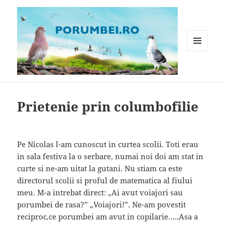
MENIU
ȘI
WIDGET-
Porumbei.ro
URI
Prietenie prin columbofilie
Pe Nicolas l-am cunoscut in curtea scolii. Toti erau
in sala festiva la o serbare, numai noi doi am stat in
curte si ne-am uitat la gutani. Nu stiam ca este
directorul scolii si proful de matematica al fiului
meu. M-a intrebat direct: „Ai avut voiajori sau
porumbei de rasa?” „Voiajori!”. Ne-am povestit
reciproc,ce porumbei am avut in copilarie…..Asa a