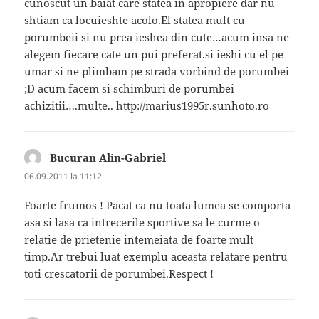
cunoscut un baiat care statea in apropiere dar nu
shtiam ca locuieshte acolo.El statea mult cu
porumbeii si nu prea ieshea din cute…acum insa ne
alegem fiecare cate un pui preferat.si ieshi cu el pe
umar si ne plimbam pe strada vorbind de porumbei
;D acum facem si schimburi de porumbei
achizitii….multe..
http://marius1995r.sunhoto.ro
Bucuran Alin-Gabriel
spune:
06.09.2011 la 11:12
Foarte frumos ! Pacat ca nu toata lumea se comporta
asa si lasa ca intrecerile sportive sa le curme o
relatie de prietenie intemeiata de foarte mult
timp.Ar trebui luat exemplu aceasta relatare pentru
toti crescatorii de porumbei.Respect !