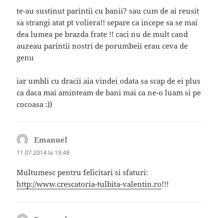
te-au sustinut parintii cu banii? sau cum de ai reusit
sa strangi atat pt voliera!! separe ca incepe sa se mai
dea lumea pe brazda frate !! caci nu de mult cand
auzeau parintii nostri de porumbeii erau ceva de
genu
iar umbli cu dracii aia vindei odata sa scap de ei plus
ca daca mai aminteam de bani mai ca ne-o luam si pe
cocoasa :))
Emanuel
spune:
11.07.2014 la 19:48
Multumesc pentru felicitari si sfaturi:
http://www.crescatoria-tulbita-valentin.ro
!!!