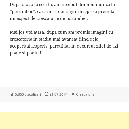
Dupa o pauza scurta, am inceput din nou munca la
”porumbar”, care incet dar sigur incepe sa preinda
un aspect de crescatorie de porumbei.
Mai jos voi atasa, dupa cum am promis imagini cu
crescatoria in stadiu mai avansat fiind deja
acoperita(acoperis, pareti) iar in decursul zilei de azi
poate si podita!
Publicat
Categorii
5.860 vizualizari
21.07.2014
Crescatoria
pe