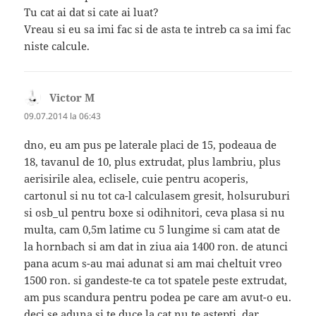
Tu cat ai dat si cate ai luat?
Vreau si eu sa imi fac si de asta te intreb ca sa imi fac
niste calcule.
Victor M
spune:
09.07.2014 la 06:43
dno, eu am pus pe laterale placi de 15, podeaua de
18, tavanul de 10, plus extrudat, plus lambriu, plus
aerisirile alea, eclisele, cuie pentru acoperis,
cartonul si nu tot ca-l calculasem gresit, holsuruburi
si osb_ul pentru boxe si odihnitori, ceva plasa si nu
multa, cam 0,5m latime cu 5 lungime si cam atat de
la hornbach si am dat in ziua aia 1400 ron. de atunci
pana acum s-au mai adunat si am mai cheltuit vreo
1500 ron. si gandeste-te ca tot spatele peste extrudat,
am pus scandura pentru podea pe care am avut-o eu.
deci se aduna si te duce la cat nu te astepti. dar