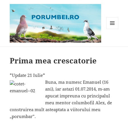
MENIU
ȘI
WIDGET-
Porumbei.ro
URI
Prima mea crescatorie
*Update 21 Iulie*
Buna, ma numesc Emanuel (16
ani), iar astazi 01.07.2014, m-am
apucat impreuna cu principalul
meu mentor columbofil Alex, de
construirea mult asteaptata a viitorului meu
„porumbar”.