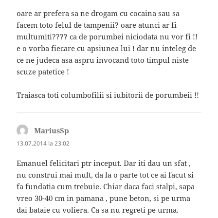
oare ar prefera sa ne drogam cu cocaina sau sa
facem toto felul de tampenii? oare atunci ar fi
multumiti???? ca de porumbei niciodata nu vor fi !!
e o vorba fiecare cu apsiunea lui ! dar nu inteleg de
ce ne judeca asa aspru invocand toto timpul niste
scuze patetice !
Traiasca toti columbofilii si iubitorii de porumbeii !!
MariusSp
spune:
13.07.2014 la 23:02
Emanuel felicitari ptr inceput. Dar iti dau un sfat ,
nu construi mai mult, da la o parte tot ce ai facut si
fa fundatia cum trebuie. Chiar daca faci stalpi, sapa
vreo 30-40 cm in pamana , pune beton, si pe urma
dai bataie cu voliera. Ca sa nu regreti pe urma.