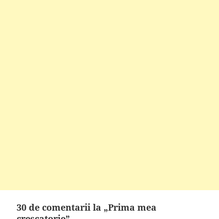
30 de comentarii la „Prima mea
crescatorie”