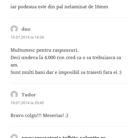
iar podeaua este din pal nelaminat de 16mm
dno
spune:
10.07.2014 la 16:26
Multumesc pentru raspunsuri.
Deci undeva la 4.000 ron cred ca o sa trebuiasca sa
am.
Sunt multi bani dar e imposibil sa traiesti fara ei :)
Tudor
spune:
10.07.2014 la 20:45
Bravo colgu!!! Meserias! ;)
www.crescatoria-tulbita-valentin.ro
spune: