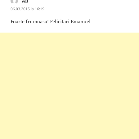
Ali
spune:
06.03.2015 la 16:19
Foarte frumoasa! Felicitari Emanuel