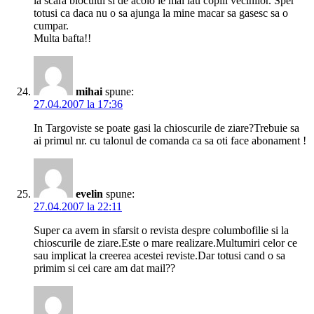
la scara blocului si de acolo le mai iau copiii vecinilor. Sper
totusi ca daca nu o sa ajunga la mine macar sa gasesc sa o
cumpar.
Multa bafta!!
mihai
spune:
27.04.2007 la 17:36
In Targoviste se poate gasi la chioscurile de ziare?Trebuie sa
ai primul nr. cu talonul de comanda ca sa oti face abonament !
evelin
spune:
27.04.2007 la 22:11
Super ca avem in sfarsit o revista despre columbofilie si la
chioscurile de ziare.Este o mare realizare.Multumiri celor ce
sau implicat la creerea acestei reviste.Dar totusi cand o sa
primim si cei care am dat mail??