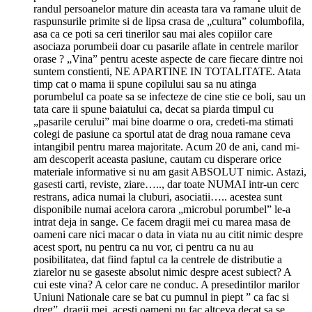
randul persoanelor mature din aceasta tara va ramane uluit de
raspunsurile primite si de lipsa crasa de „cultura” columbofila,
asa ca ce poti sa ceri tinerilor sau mai ales copiilor care
asociaza porumbeii doar cu pasarile aflate in centrele marilor
orase ? „Vina” pentru aceste aspecte de care fiecare dintre noi
suntem constienti, NE APARTINE IN TOTALITATE. Atata
timp cat o mama ii spune copilului sau sa nu atinga
porumbelul ca poate sa se infecteze de cine stie ce boli, sau un
tata care ii spune baiatului ca, decat sa piarda timpul cu
„pasarile cerului” mai bine doarme o ora, credeti-ma stimati
colegi de pasiune ca sportul atat de drag noua ramane ceva
intangibil pentru marea majoritate. Acum 20 de ani, cand mi-
am descoperit aceasta pasiune, cautam cu disperare orice
materiale informative si nu am gasit ABSOLUT nimic. Astazi,
gasesti carti, reviste, ziare….., dar toate NUMAI intr-un cerc
restrans, adica numai la cluburi, asociatii….. acestea sunt
disponibile numai acelora carora „microbul porumbel” le-a
intrat deja in sange. Ce facem dragii mei cu marea masa de
oameni care nici macar o data in viata nu au citit nimic despre
acest sport, nu pentru ca nu vor, ci pentru ca nu au
posibilitatea, dat fiind faptul ca la centrele de distributie a
ziarelor nu se gaseste absolut nimic despre acest subiect? A
cui este vina? A celor care ne conduc. A presedintilor marilor
Uniuni Nationale care se bat cu pumnul in piept ” ca fac si
dreg”. dragii mei, acesti oameni nu fac altceva decat sa se