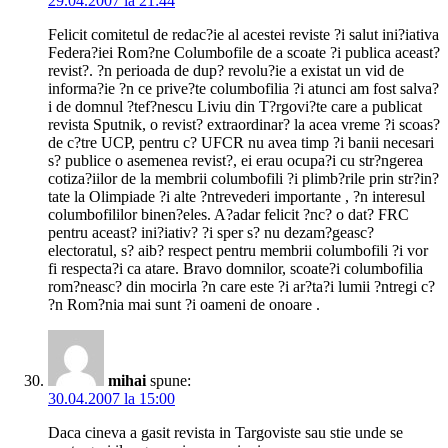
29.04.2007 la 21:44
Felicit comitetul de redac?ie al acestei reviste ?i salut ini?iativa
Federa?iei Rom?ne Columbofile de a scoate ?i publica aceast?
revist?. ?n perioada de dup? revolu?ie a existat un vid de
informa?ie ?n ce prive?te columbofilia ?i atunci am fost salva?
i de domnul ?tef?nescu Liviu din T?rgovi?te care a publicat
revista Sputnik, o revist? extraordinar? la acea vreme ?i scoas?
de c?tre UCP, pentru c? UFCR nu avea timp ?i banii necesari
s? publice o asemenea revist?, ei erau ocupa?i cu str?ngerea
cotiza?iilor de la membrii columbofili ?i plimb?rile prin str?in?
tate la Olimpiade ?i alte ?ntrevederi importante , ?n interesul
columbofililor binen?eles. A?adar felicit ?nc? o dat? FRC
pentru aceast? ini?iativ? ?i sper s? nu dezam?geasc?
electoratul, s? aib? respect pentru membrii columbofili ?i vor
fi respecta?i ca atare. Bravo domnilor, scoate?i columbofilia
rom?neasc? din mocirla ?n care este ?i ar?ta?i lumii ?ntregi c?
?n Rom?nia mai sunt ?i oameni de onoare .
mihai
spune:
30.04.2007 la 15:00
Daca cineva a gasit revista in Targoviste sau stie unde se