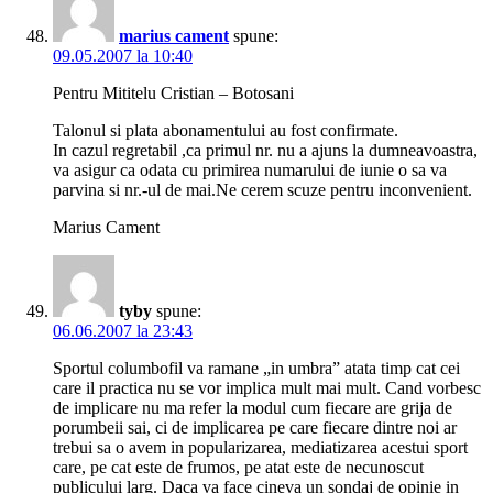
marius cament
spune:
09.05.2007 la 10:40
Pentru Mititelu Cristian – Botosani
Talonul si plata abonamentului au fost confirmate.
In cazul regretabil ,ca primul nr. nu a ajuns la dumneavoastra,
va asigur ca odata cu primirea numarului de iunie o sa va
parvina si nr.-ul de mai.Ne cerem scuze pentru inconvenient.
Marius Cament
tyby
spune:
06.06.2007 la 23:43
Sportul columbofil va ramane „in umbra” atata timp cat cei
care il practica nu se vor implica mult mai mult. Cand vorbesc
de implicare nu ma refer la modul cum fiecare are grija de
porumbeii sai, ci de implicarea pe care fiecare dintre noi ar
trebui sa o avem in popularizarea, mediatizarea acestui sport
care, pe cat este de frumos, pe atat este de necunoscut
publicului larg. Daca va face cineva un sondaj de opinie in