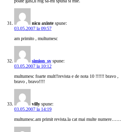
poate gasi,il rog sa-mi spuna si mie.
nicu axinte
spune:
03.05.2007 la 09:57
am primito , multumesc
simion_sv
spune:
03.05.2007 la 10:12
multumesc foarte mult!!revista e de nota 10 !!!!!! bravo ,
bravo , bravo!!!!
villy
spune:
03.05.2007 la 14:19
multumesc.am primit revista.la cat mai multe numere……