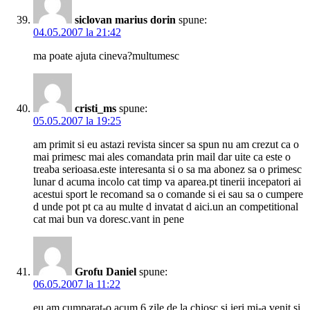
siclovan marius dorin
spune:
04.05.2007 la 21:42
ma poate ajuta cineva?multumesc
cristi_ms
spune:
05.05.2007 la 19:25
am primit si eu astazi revista sincer sa spun nu am crezut ca o
mai primesc mai ales comandata prin mail dar uite ca este o
treaba serioasa.este interesanta si o sa ma abonez sa o primesc
lunar d acuma incolo cat timp va aparea.pt tinerii incepatori ai
acestui sport le recomand sa o comande si ei sau sa o cumpere
d unde pot pt ca au multe d invatat d aici.un an competitional
cat mai bun va doresc.vant in pene
Grofu Daniel
spune:
06.05.2007 la 11:22
eu am cumparat-o acum 6 zile de la chiosc si ieri mi-a venit si