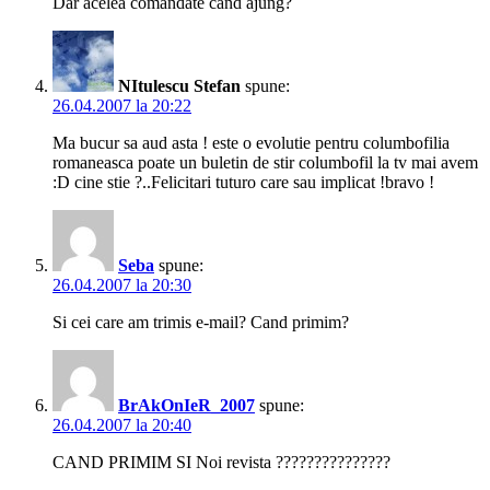
Dar acelea comandate cand ajung?
NItulescu Stefan
spune:
26.04.2007 la 20:22
Ma bucur sa aud asta ! este o evolutie pentru columbofilia
romaneasca poate un buletin de stir columbofil la tv mai avem
:D cine stie ?..Felicitari tuturo care sau implicat !bravo !
Seba
spune:
26.04.2007 la 20:30
Si cei care am trimis e-mail? Cand primim?
BrAkOnIeR_2007
spune:
26.04.2007 la 20:40
CAND PRIMIM SI Noi revista ???????????????