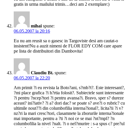
gratis in urma mailului trimis…deci am 2 exemplare:)
mihai
spune:
06.05.2007 la 20:16
Eu nu am reusit sa o gasesc in Targoviste desi am cautat-o
insistent!Nu a auzit nimeni de FLOR EDY COM care apare
pe lista de distribuitori din Dambovita!
Claudiu Bt.
spune:
06.05.2007 la 22:20
Am primit ?i eu revista la Boto?ani, s?mb?t?. Este interesant?,
?mi place grafica ?i h?rtia folosit?. Subiectele sunt interesante
?i pentru ?ncep?tori ?i pentru avansa?i. Bravo, sper s? dureze
aceast? ini?iativ? ?i a? dori dac? se poate s? ave?i o rubric? cu
ultimile nout??i din columbofilia interna?ional?, licita?ii ?i v?
nz?ri la mari cresc?tori, clasamnete la zborurile interna?ionale
mai importante, pentru a ?ti ?i noi ce se mai ?nt?mpl? ?n
columbofilia la nivel ?nalt. ?i o nel?murire : s-a spus c? pre?ul