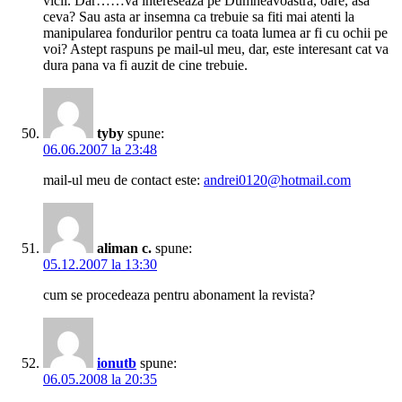
vicii. Dar……va intereseaza pe Dumneavoastra, oare, asa
ceva? Sau asta ar insemna ca trebuie sa fiti mai atenti la
manipularea fondurilor pentru ca toata lumea ar fi cu ochii pe
voi? Astept raspuns pe mail-ul meu, dar, este interesant cat va
dura pana va fi auzit de cine trebuie.
tyby
spune:
06.06.2007 la 23:48
mail-ul meu de contact este:
andrei0120@hotmail.com
aliman c.
spune:
05.12.2007 la 13:30
cum se procedeaza pentru abonament la revista?
ionutb
spune:
06.05.2008 la 20:35