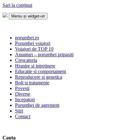
Sari la conținut
Meniu și widget-uri
Porumbei.ro
Enciclopedia porumbelului
porumbei.ro
Porumbei voiajori
Voiajori de TOP 10
Anunturi – porumbei pripasiti
Crescatoria
Hranire si intretinere
Educatie si comportament
Reproducere si genetica
Boli si tratamente
Povesti
Diverse
Incepatori
Porumbei de agrement
Stiri
Contact
Cauta