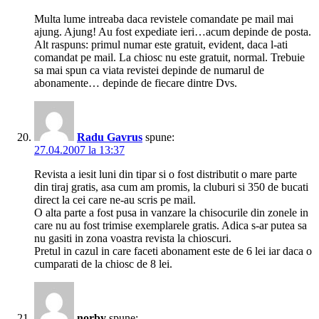
Multa lume intreaba daca revistele comandate pe mail mai
ajung. Ajung! Au fost expediate ieri…acum depinde de posta.
Alt raspuns: primul numar este gratuit, evident, daca l-ati
comandat pe mail. La chiosc nu este gratuit, normal. Trebuie
sa mai spun ca viata revistei depinde de numarul de
abonamente… depinde de fiecare dintre Dvs.
Radu Gavrus
spune:
27.04.2007 la 13:37
Revista a iesit luni din tipar si o fost distributit o mare parte
din tiraj gratis, asa cum am promis, la cluburi si 350 de bucati
direct la cei care ne-au scris pe mail.
O alta parte a fost pusa in vanzare la chisocurile din zonele in
care nu au fost trimise exemplarele gratis. Adica s-ar putea sa
nu gasiti in zona voastra revista la chioscuri.
Pretul in cazul in care faceti abonament este de 6 lei iar daca o
cumparati de la chiosc de 8 lei.
norby
spune: