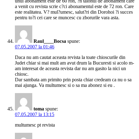
unui abonament este de 60 ron, ?n talonul de abonament care
a venit cu revista scrie c?ci abonamentul este de 72 ron. Care
este realitatea. V? mul?umesc, salut?ri din Dorohoi ?i succes
pentru to?i cei care se muncesc cu zborurile vara asta.
Raul____Bocsa
spune:
07.05.2007 la 01:46
Daca nu am cautat aceasta revista la toate chioscurile din
Judet chiar si mai mult am avut drum la Bucuresti si acolo m-
am interesat de aceasta revista dar nu am gasito la nici un
chiosc.
Dar sambata am primito prin posta chiar credeam ca nu o sa
mai ajunga. Va multumesc si o sa ma abonez si eu .
toma
spune:
07.05.2007 la 13:15
multumesc pt revista