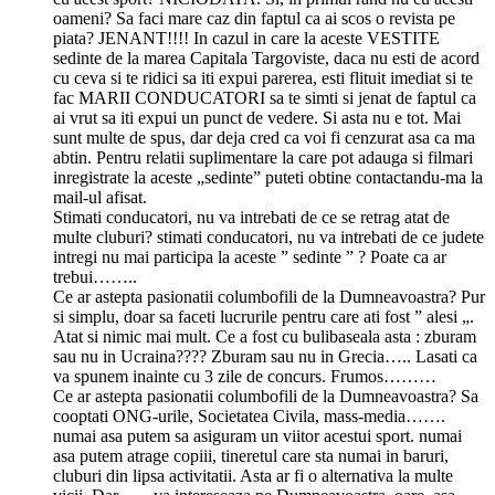
oameni? Sa faci mare caz din faptul ca ai scos o revista pe
piata? JENANT!!!! In cazul in care la aceste VESTITE
sedinte de la marea Capitala Targoviste, daca nu esti de acord
cu ceva si te ridici sa iti expui parerea, esti flituit imediat si te
fac MARII CONDUCATORI sa te simti si jenat de faptul ca
ai vrut sa iti expui un punct de vedere. Si asta nu e tot. Mai
sunt multe de spus, dar deja cred ca voi fi cenzurat asa ca ma
abtin. Pentru relatii suplimentare la care pot adauga si filmari
inregistrate la aceste „sedinte” puteti obtine contactandu-ma la
mail-ul afisat.
Stimati conducatori, nu va intrebati de ce se retrag atat de
multe cluburi? stimati conducatori, nu va intrebati de ce judete
intregi nu mai participa la aceste ” sedinte ” ? Poate ca ar
trebui……..
Ce ar astepta pasionatii columbofili de la Dumneavoastra? Pur
si simplu, doar sa faceti lucrurile pentru care ati fost ” alesi „.
Atat si nimic mai mult. Ce a fost cu bulibaseala asta : zburam
sau nu in Ucraina???? Zburam sau nu in Grecia….. Lasati ca
va spunem inainte cu 3 zile de concurs. Frumos………
Ce ar astepta pasionatii columbofili de la Dumneavoastra? Sa
cooptati ONG-urile, Societatea Civila, mass-media…….
numai asa putem sa asiguram un viitor acestui sport. numai
asa putem atrage copiii, tineretul care sta numai in baruri,
cluburi din lipsa activitatii. Asta ar fi o alternativa la multe