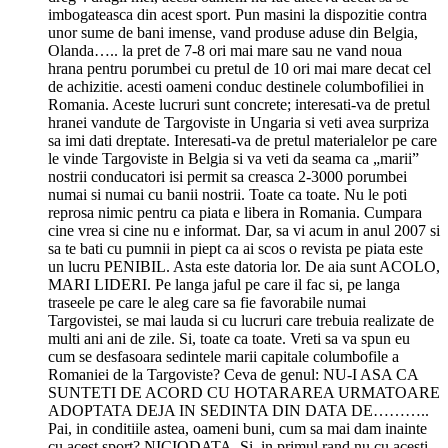
imbogateasca din acest sport. Pun masini la dispozitie contra
unor sume de bani imense, vand produse aduse din Belgia,
Olanda….. la pret de 7-8 ori mai mare sau ne vand noua
hrana pentru porumbei cu pretul de 10 ori mai mare decat cel
de achizitie. acesti oameni conduc destinele columbofiliei in
Romania. Aceste lucruri sunt concrete; interesati-va de pretul
hranei vandute de Targoviste in Ungaria si veti avea surpriza
sa imi dati dreptate. Interesati-va de pretul materialelor pe care
le vinde Targoviste in Belgia si va veti da seama ca „marii”
nostrii conducatori isi permit sa creasca 2-3000 porumbei
numai si numai cu banii nostrii. Toate ca toate. Nu le poti
reprosa nimic pentru ca piata e libera in Romania. Cumpara
cine vrea si cine nu e informat. Dar, sa vi acum in anul 2007 si
sa te bati cu pumnii in piept ca ai scos o revista pe piata este
un lucru PENIBIL. Asta este datoria lor. De aia sunt ACOLO,
MARI LIDERI. Pe langa jaful pe care il fac si, pe langa
traseele pe care le aleg care sa fie favorabile numai
Targovistei, se mai lauda si cu lucruri care trebuia realizate de
multi ani ani de zile. Si, toate ca toate. Vreti sa va spun eu
cum se desfasoara sedintele marii capitale columbofile a
Romaniei de la Targoviste? Ceva de genul: NU-I ASA CA
SUNTETI DE ACORD CU HOTARAREA URMATOARE
ADOPTATA DEJA IN SEDINTA DIN DATA DE………..
Pai, in conditiile astea, oameni buni, cum sa mai dam inainte
cu acest sport? NICIODATA. Si, in primul rand nu cu acesti