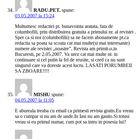
RADU.PET.
spune:
03.05.2007 la 15:24
Multumesc redactiei pt. bunavointa aratata, fata de
columbofili, prin distribuirea gratuita a primului nr. al revistei .
Sper ca si noi (columbofilii) sa ne facem abonamente pt.ca
redactia sa poata sa scoata cat mai multe(si mai interesante)
numere ale revistei „noastre”. Revista am primit-o,in
Bucuresti, pe 2.05.2007. Va urez cat mai multe nr. in
continuare si cel putin la fel de reusite, si cred ca nu sunt
singurul care va doreste acest lucru. LASATI PORUMBEII
SA ZBOARE!!!!
MISHU
spune:
04.05.2007 la 11:05
E abureala treaba cu email ca primesti revista gratis.Eu vreau
sa o cumpar si nu am de unde.In Iasi nu am gasito.Si totusi
vreau si eu primul numar, cum pot sa intru in posesia lui?