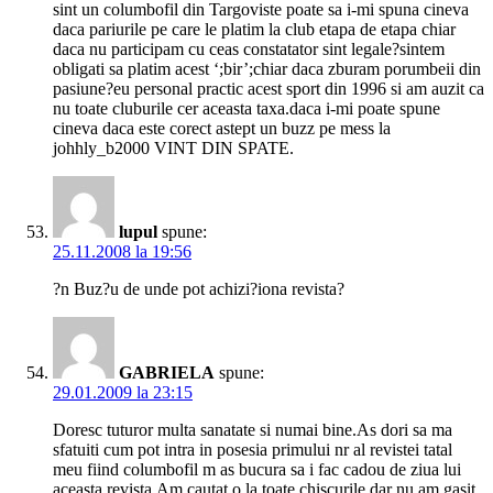
sint un columbofil din Targoviste poate sa i-mi spuna cineva
daca pariurile pe care le platim la club etapa de etapa chiar
daca nu participam cu ceas constatator sint legale?sintem
obligati sa platim acest ‘;bir’;chiar daca zburam porumbeii din
pasiune?eu personal practic acest sport din 1996 si am auzit ca
nu toate cluburile cer aceasta taxa.daca i-mi poate spune
cineva daca este corect astept un buzz pe mess la
johhly_b2000 VINT DIN SPATE.
lupul
spune:
25.11.2008 la 19:56
?n Buz?u de unde pot achizi?iona revista?
GABRIELA
spune:
29.01.2009 la 23:15
Doresc tuturor multa sanatate si numai bine.As dori sa ma
sfatuiti cum pot intra in posesia primului nr al revistei tatal
meu fiind columbofil m as bucura sa i fac cadou de ziua lui
aceasta revista.Am cautat o la toate chiscurile dar nu am gasit