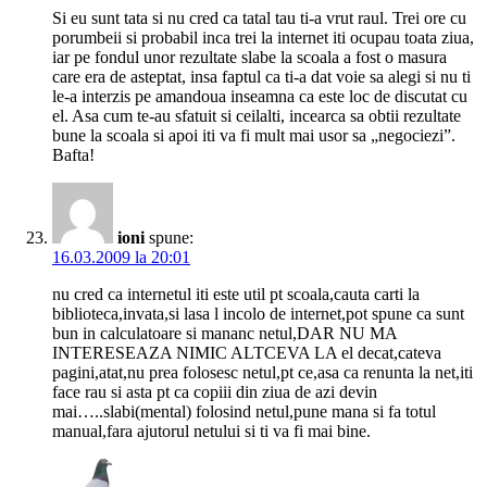
Si eu sunt tata si nu cred ca tatal tau ti-a vrut raul. Trei ore cu
porumbeii si probabil inca trei la internet iti ocupau toata ziua,
iar pe fondul unor rezultate slabe la scoala a fost o masura
care era de asteptat, insa faptul ca ti-a dat voie sa alegi si nu ti
le-a interzis pe amandoua inseamna ca este loc de discutat cu
el. Asa cum te-au sfatuit si ceilalti, incearca sa obtii rezultate
bune la scoala si apoi iti va fi mult mai usor sa „negociezi”.
Bafta!
ioni
spune:
16.03.2009 la 20:01
nu cred ca internetul iti este util pt scoala,cauta carti la
biblioteca,invata,si lasa l incolo de internet,pot spune ca sunt
bun in calculatoare si mananc netul,DAR NU MA
INTERESEAZA NIMIC ALTCEVA LA el decat,cateva
pagini,atat,nu prea folosesc netul,pt ce,asa ca renunta la net,iti
face rau si asta pt ca copiii din ziua de azi devin
mai…..slabi(mental) folosind netul,pune mana si fa totul
manual,fara ajutorul netului si ti va fi mai bine.