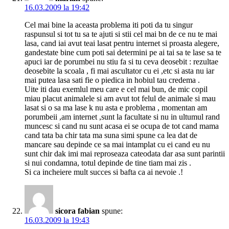
16.03.2009 la 19:42
Cel mai bine la aceasta problema iti poti da tu singur
raspunsul si tot tu sa te ajuti si stii cel mai bn de ce nu te mai
lasa, cand iai avut teai lasat pentru internet si proasta alegere,
gandestate bine cum poti sai determini pe ai tai sa te lase sa te
apuci iar de porumbei nu stiu fa si tu ceva deosebit : rezultae
deosebite la scoala , fi mai ascultator cu ei ,etc si asta nu iar
mai putea lasa sati fie o piedica in hobiul tau credema .
Uite iti dau exemlul meu care e cel mai bun, de mic copil
miau placut animalele si am avut tot felul de animale si mau
lasat si o sa ma lase k nu asta e problema , momentan am
porumbeii ,am internet ,sunt la facultate si nu in ultumul rand
muncesc si cand nu sunt acasa ei se ocupa de tot cand mama
cand tata ba chir tata ma suna simi spune ca lea dat de
mancare sau depinde ce sa mai intamplat cu ei cand eu nu
sunt chir dak imi mai reproseaza cateodata dar asa sunt parintii
si nui condamna, totul depinde de tine tiam mai zis .
Si ca incheiere mult succes si bafta ca ai nevoie .!
sicora fabian
spune:
16.03.2009 la 19:43