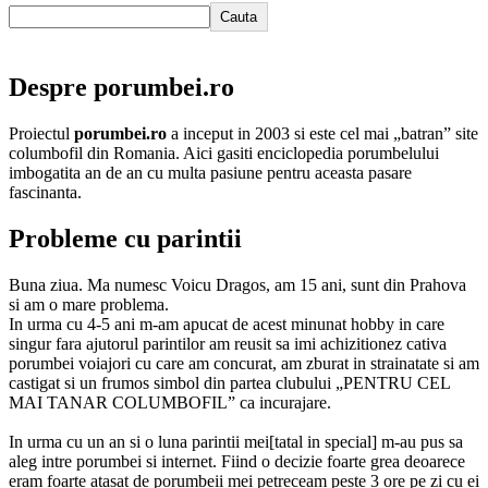
Cauta
Despre porumbei.ro
Proiectul
porumbei.ro
a inceput in 2003 si este cel mai „batran” site
columbofil din Romania. Aici gasiti enciclopedia porumbelului
imbogatita an de an cu multa pasiune pentru aceasta pasare
fascinanta.
Probleme cu parintii
Buna ziua. Ma numesc Voicu Dragos, am 15 ani, sunt din Prahova
si am o mare problema.
In urma cu 4-5 ani m-am apucat de acest minunat hobby in care
singur fara ajutorul parintilor am reusit sa imi achizitionez cativa
porumbei voiajori cu care am concurat, am zburat in strainatate si am
castigat si un frumos simbol din partea clubului „PENTRU CEL
MAI TANAR COLUMBOFIL” ca incurajare.
In urma cu un an si o luna parintii mei[tatal in special] m-au pus sa
aleg intre porumbei si internet. Fiind o decizie foarte grea deoarece
eram foarte atasat de porumbeii mei petreceam peste 3 ore pe zi cu ei