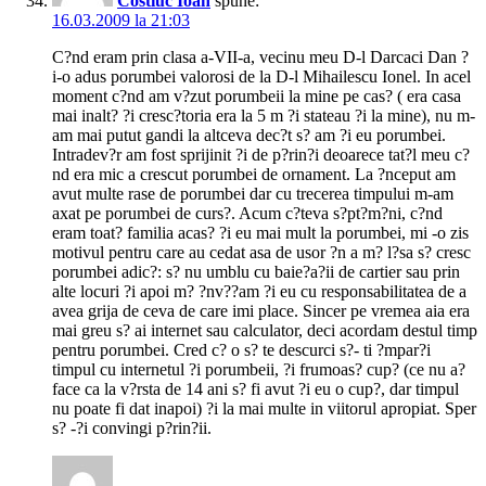
Costiuc Ioan
spune:
16.03.2009 la 21:03
C?nd eram prin clasa a-VII-a, vecinu meu D-l Darcaci Dan ?
i-o adus porumbei valorosi de la D-l Mihailescu Ionel. In acel
moment c?nd am v?zut porumbeii la mine pe cas? ( era casa
mai inalt? ?i cresc?toria era la 5 m ?i stateau ?i la mine), nu m-
am mai putut gandi la altceva dec?t s? am ?i eu porumbei.
Intradev?r am fost sprijinit ?i de p?rin?i deoarece tat?l meu c?
nd era mic a crescut porumbei de ornament. La ?nceput am
avut multe rase de porumbei dar cu trecerea timpului m-am
axat pe porumbei de curs?. Acum c?teva s?pt?m?ni, c?nd
eram toat? familia acas? ?i eu mai mult la porumbei, mi -o zis
motivul pentru care au cedat asa de usor ?n a m? l?sa s? cresc
porumbei adic?: s? nu umblu cu baie?a?ii de cartier sau prin
alte locuri ?i apoi m? ?nv??am ?i eu cu responsabilitatea de a
avea grija de ceva de care imi place. Sincer pe vremea aia era
mai greu s? ai internet sau calculator, deci acordam destul timp
pentru porumbei. Cred c? o s? te descurci s?- ti ?mpar?i
timpul cu internetul ?i porumbeii, ?i frumoas? cup? (ce nu a?
face ca la v?rsta de 14 ani s? fi avut ?i eu o cup?, dar timpul
nu poate fi dat inapoi) ?i la mai multe in viitorul apropiat. Sper
s? -?i convingi p?rin?ii.