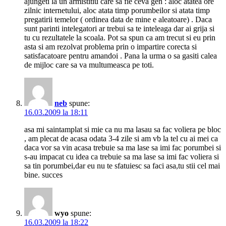
ajungeti la un armistitiu care sa fie ceva gen : aloc atatea ore
zilnic internetului, aloc atata timp porumbeilor si atata timp
pregatirii temelor ( ordinea data de mine e aleatoare) . Daca
sunt parinti intelegatori ar trebui sa te inteleaga dar ai grija si
tu cu rezultatele la scoala. Pot sa spun ca am trecut si eu prin
asta si am rezolvat problema prin o impartire corecta si
satisfacatoare pentru amandoi . Pana la urma o sa gasiti calea
de mijloc care sa va multumeasca pe toti.
neb
spune:
16.03.2009 la 18:11
asa mi saintamplat si mie ca nu ma lasau sa fac voliera pe bloc
, am plecat de acasa odata 3-4 zile si am vb la tel cu ai mei ca
daca vor sa vin acasa trebuie sa ma lase sa imi fac porumbei si
s-au impacat cu idea ca trebuie sa ma lase sa imi fac voliera si
sa tin porumbei,dar eu nu te sfatuiesc sa faci asa,tu stii cel mai
bine. succes
wyo
spune:
16.03.2009 la 18:22