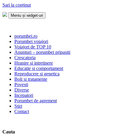
Sari la conținut
Meniu și widget-uri
Porumbei.ro
Enciclopedia porumbelului
porumbei.ro
Porumbei voiajori
Voiajori de TOP 10
Anunturi – porumbei pripasiti
Crescatoria
Hranire si intretinere
Educatie si comportament
Reproducere si genetica
Boli si tratamente
Povesti
Diverse
Incepatori
Porumbei de agrement
Stiri
Contact
Cauta