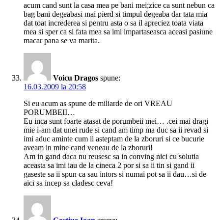
acum cand sunt la casa mea pe bani mei;zice ca sunt nebun ca
bag bani degeabasi mai pierd si timpul degeaba dar tata mia
dat toat increderea si pentru asta o sa il apreciez toata viata
mea si sper ca si fata mea sa imi impartaseasca aceasi pasiune
macar pana se va marita.
Voicu Dragos
spune:
16.03.2009 la 20:58
Si eu acum as spune de miliarde de ori VREAU
PORUMBEII…
Eu inca sunt foarte atasat de porumbeii mei… .cei mai dragi
mie i-am dat unei rude si cand am timp ma duc sa ii revad si
imi aduc aminte cum ii asteptam de la zboruri si ce bucurie
aveam in mine cand veneau de la zboruri!
Am in gand daca nu reusesc sa in conving nici cu solutia
aceasta sa imi iau de la cineca 2 por si sa ii tin si gand ii
gaseste sa ii spun ca sau intors si numai pot sa ii dau…si de
aici sa incep sa cladesc ceva!