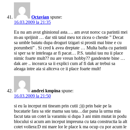
Octavian
spune:
16.03.2009 la 21:35
Eu nu am avut ghinionul asta…. am avut noroc ca parintii mei
m-au sprijinit … dar stii tatal meu tot zicea o chestie ” Decat
sa umble baiatu dupa droguri tzigari si prostii mai bine e cu
porumbeii” . Si cred k avea dreptate … Multa bafta cu parintii
si sper sa te inteleaga ar fi pacat… P.S. tatalui tau nu ii place
nimic foarte mult?? nu are vreun hobby?? gandestete bine …
dak are .. incearca sa ii explici cum af fi dak ar trebui sa
aleaga intre aia si altceva ce ii place foarte mult!
andrei kmpina
spune:
16.03.2009 la 21:50
si eu la inceput mi tineam prin cutii ;))) prin baie pe la
bucatarie fara sa stie mama sau tata…dar pana la urma mia
facut tata un cotet la varamiu si dupa 3 ani mim mutat in podu
blocului si acum am inceput impreuna cu tata constructia la alt
cotet voliera:D mi mare lor le place k ma ocup cu por acum le