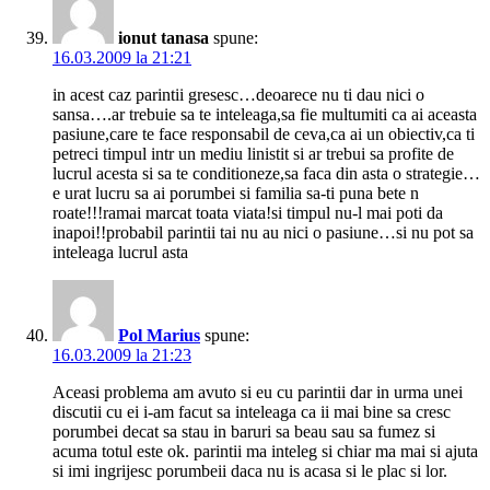
ionut tanasa
spune:
16.03.2009 la 21:21
in acest caz parintii gresesc…deoarece nu ti dau nici o
sansa….ar trebuie sa te inteleaga,sa fie multumiti ca ai aceasta
pasiune,care te face responsabil de ceva,ca ai un obiectiv,ca ti
petreci timpul intr un mediu linistit si ar trebui sa profite de
lucrul acesta si sa te conditioneze,sa faca din asta o strategie…
e urat lucru sa ai porumbei si familia sa-ti puna bete n
roate!!!ramai marcat toata viata!si timpul nu-l mai poti da
inapoi!!probabil parintii tai nu au nici o pasiune…si nu pot sa
inteleaga lucrul asta
Pol Marius
spune:
16.03.2009 la 21:23
Aceasi problema am avuto si eu cu parintii dar in urma unei
discutii cu ei i-am facut sa inteleaga ca ii mai bine sa cresc
porumbei decat sa stau in baruri sa beau sau sa fumez si
acuma totul este ok. parintii ma inteleg si chiar ma mai si ajuta
si imi ingrijesc porumbeii daca nu is acasa si le plac si lor.