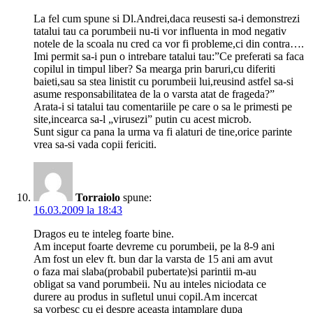
La fel cum spune si Dl.Andrei,daca reusesti sa-i demonstrezi
tatalui tau ca porumbeii nu-ti vor influenta in mod negativ
notele de la scoala nu cred ca vor fi probleme,ci din contra….
Imi permit sa-i pun o intrebare tatalui tau:”Ce preferati sa faca
copilul in timpul liber? Sa mearga prin baruri,cu diferiti
baieti,sau sa stea linistit cu porumbeii lui,reusind astfel sa-si
asume responsabilitatea de la o varsta atat de frageda?”
Arata-i si tatalui tau comentariile pe care o sa le primesti pe
site,incearca sa-l „virusezi” putin cu acest microb.
Sunt sigur ca pana la urma va fi alaturi de tine,orice parinte
vrea sa-si vada copii fericiti.
Torraiolo
spune:
16.03.2009 la 18:43
Dragos eu te inteleg foarte bine.
Am inceput foarte devreme cu porumbeii, pe la 8-9 ani
Am fost un elev ft. bun dar la varsta de 15 ani am avut
o faza mai slaba(probabil pubertate)si parintii m-au
obligat sa vand porumbeii. Nu au inteles niciodata ce
durere au produs in sufletul unui copil.Am incercat
sa vorbesc cu ei despre aceasta intamplare dupa