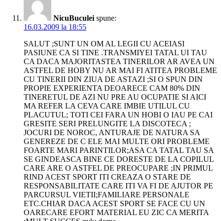
NicuBuculei
spune:
16.03.2009 la 18:55
SALUT ;SUNT UN OM AL LEGII CU ACEIASI
PASIUNE CA SI TINE .TRANSMIYEI TATAL UI TAU
CA DACA MAJORITASTEA TINERILOR AR AVEA UN
ASTFEL DE HOBY NU AR MAI FI ATITEA PROBLEME
CU TINERII DIN ZIUA DE ASTAZI ;SI O SPUN DIN
PROPIE EXPERIENTA DEOARECE CAM 80% DIN
TINERETUL DE AZI NU PRE AU OCUPATIE SI AICI
MA REFER LA CEVA CARE IMBIE UTILUL CU
PLACUTUL; TOTI CEI FARA UN HOBI O IAU PE CAI
GRESITE SERI PRELUNGITE LA DISCOTECA ;
JOCURI DE NOROC, ANTURAJE DE NATURA SA
GENEREZE DE C ELE MAI MULTE ORI PROBLEME
FOARTE MARI PARINTILOR;ASA CA TATAL TAU SA
SE GINDEASCA BINE CE DORESTE DE LA COPILUL
CARE ARE O ASTFEL DE PREOCUPARE ;IN PRIMUL
RIND ACEST SPORT ITI CREAZA O STARE DE
RESPONSABILITATE CARE ITI VA FI DE AJUTOR PE
PARCURSUL VIETII;FAMILIARE PERSONALE
ETC.CHIAR DACA ACEST SPORT SE FACE CU UN
OARECARE EFORT MATERIAL EU ZIC CA MERITA