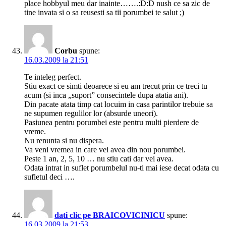
place hobbyul meu dar inainte…….:D:D nush ce sa zic de
tine invata si o sa reusesti sa tii porumbei te salut ;)
Corbu
spune:
16.03.2009 la 21:51
Te inteleg perfect.
Stiu exact ce simti deoarece si eu am trecut prin ce treci tu
acum (si inca „suport” consecintele dupa atatia ani).
Din pacate atata timp cat locuim in casa parintilor trebuie sa
ne supumen regulilor lor (absurde uneori).
Pasiunea pentru porumbei este pentru multi pierdere de
vreme.
Nu renunta si nu dispera.
Va veni vremea in care vei avea din nou porumbei.
Peste 1 an, 2, 5, 10 … nu stiu cati dar vei avea.
Odata intrat in suflet porumbelul nu-ti mai iese decat odata cu
sufletul deci ….
dati clic pe BRAICOVICINICU
spune:
16.03.2009 la 21:53