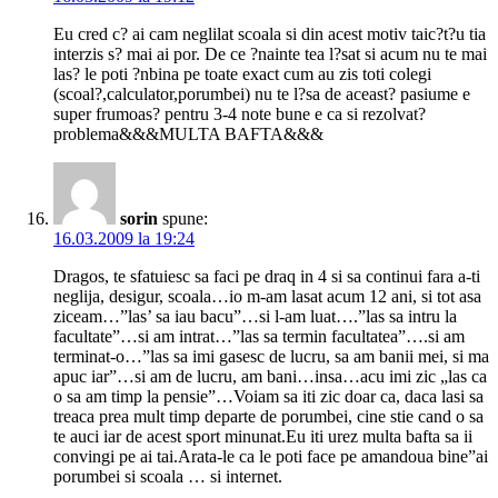
Eu cred c? ai cam neglilat scoala si din acest motiv taic?t?u tia
interzis s? mai ai por. De ce ?nainte tea l?sat si acum nu te mai
las? le poti ?nbina pe toate exact cum au zis toti colegi
(scoal?,calculator,porumbei) nu te l?sa de aceast? pasiume e
super frumoas? pentru 3-4 note bune e ca si rezolvat?
problema&&&MULTA BAFTA&&&
sorin
spune:
16.03.2009 la 19:24
Dragos, te sfatuiesc sa faci pe draq in 4 si sa continui fara a-ti
neglija, desigur, scoala…io m-am lasat acum 12 ani, si tot asa
ziceam…”las’ sa iau bacu”…si l-am luat….”las sa intru la
facultate”…si am intrat…”las sa termin facultatea”….si am
terminat-o…”las sa imi gasesc de lucru, sa am banii mei, si ma
apuc iar”…si am de lucru, am bani…insa…acu imi zic „las ca
o sa am timp la pensie”…Voiam sa iti zic doar ca, daca lasi sa
treaca prea mult timp departe de porumbei, cine stie cand o sa
te auci iar de acest sport minunat.Eu iti urez multa bafta sa ii
convingi pe ai tai.Arata-le ca le poti face pe amandoua bine”ai
porumbei si scoala … si internet.