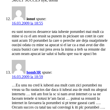
;MULT SUCCES nyk; dorna
ionut
spune:
16.03.2009 la 18:55
eu sunt norocos deoarece tata iubeste porumbei mai mult ca
mine si cu el am reusit sa punem in picioare un cotet in care
sunt acum 10 porumbei la care o pereche are deja oua(primele
ouo)si odata cu mine sa apucat si el iar ca a mai avut dar din
cauza bunici care nui prea avea la inima a treb sa renunte dar
acum neam apucat iar salut si bafta spre ssa te apuci bn
homb3R
spune:
16.03.2009 la 18:59
…Eu unu nu cred k iubesti asa mult cum zici porumbei nu
vreau sa fiu rautacios dar daca ii iubeai asa de mult nu alegeai
internetu … toti am fost la sc si nam avut internet ca sa ne
faceam temele si totusi le’am facut … puteai sa renunti la
internet in favoarea la porumbei si pt teme gaseai carti ….
Orcum succes cu tatal tau sal convingi k iti plc porumbei ….