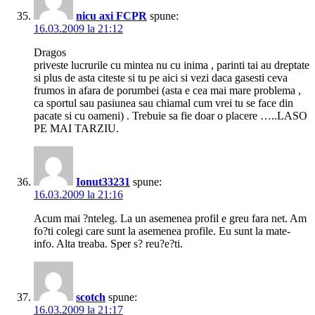
nicu axi FCPR
spune:
16.03.2009 la 21:12
Dragos
priveste lucrurile cu mintea nu cu inima , parinti tai au dreptate
si plus de asta citeste si tu pe aici si vezi daca gasesti ceva
frumos in afara de porumbei (asta e cea mai mare problema ,
ca sportul sau pasiunea sau chiamal cum vrei tu se face din
pacate si cu oameni) . Trebuie sa fie doar o placere …..LASO
PE MAI TARZIU.
Ionut33231
spune:
16.03.2009 la 21:16
Acum mai ?nteleg. La un asemenea profil e greu fara net. Am
fo?ti colegi care sunt la asemenea profile. Eu sunt la mate-
info. Alta treaba. Sper s? reu?e?ti.
scotch
spune:
16.03.2009 la 21:17