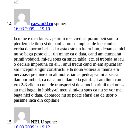
sal
razvan21ro
spune:
16.03.2009 la 19:10
la mine e mai bine… parintii mei cred ca porumbeii sunt o
pierdere de timp si de bani… nu se implica de loc cand e
vorba de porumbei… dar asta este un lucru bun, deoarece nici
nu se baga peste ei… tin minte ca o data, cand am cumparat
primii voiajori, mi-au spus ca strica tabla, etc. si trebuia sa iau
o decizie impreuna cu ei… anul trecut cand m-am apucat iar
am inceput singur constructiile la noua voliera si mama era
nervoasa pe mine din alt motiv, iar ca pedeapsa mi-a zis sa
dau porumbeii, ca daca nu ii dau le ia gatul… i-am tinut cam
vro 2-3 zile in cutia de transport si de atunci parintii mei nu s-
au mai bagat in hobby-ul meu si mi-au spus ca nu se vor mai
baga nici o data, deoarece nu se poate sfarsi asa de usor o
pasiune inca din copilarie
NELU
spune:
16.03.2009 la 19:12