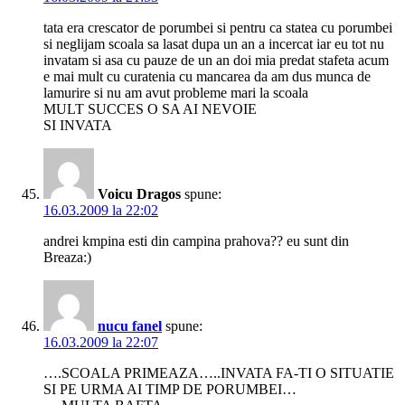
tata era crescator de porumbei si pentru ca statea cu porumbei
si neglijam scoala sa lasat dupa un an a incercat iar eu tot nu
invatam si asa cu pauze de un an doi mia predat stafeta acum
e mai mult cu curatenia cu mancarea da am dus munca de
lamurire si nu am avut probleme mari la scoala
MULT SUCCES O SA AI NEVOIE
SI INVATA
Voicu Dragos
spune:
16.03.2009 la 22:02
andrei kmpina esti din campina prahova?? eu sunt din
Breaza:)
nucu fanel
spune:
16.03.2009 la 22:07
….SCOALA PRIMEAZA…..INVATA FA-TI O SITUATIE
SI PE URMA AI TIMP DE PORUMBEI…