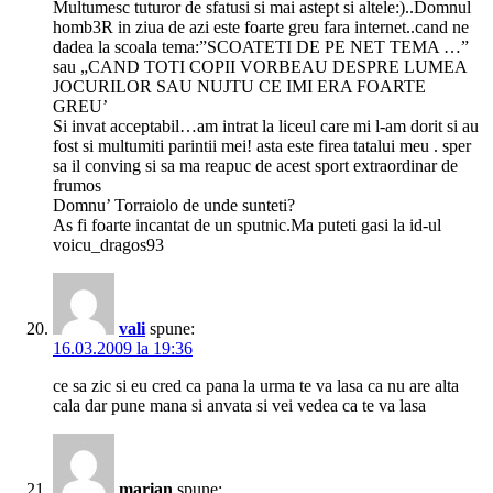
Multumesc tuturor de sfatusi si mai astept si altele:)..Domnul
homb3R in ziua de azi este foarte greu fara internet..cand ne
dadea la scoala tema:”SCOATETI DE PE NET TEMA …”
sau „CAND TOTI COPII VORBEAU DESPRE LUMEA
JOCURILOR SAU NUJTU CE IMI ERA FOARTE
GREU’
Si invat acceptabil…am intrat la liceul care mi l-am dorit si au
fost si multumiti parintii mei! asta este firea tatalui meu . sper
sa il conving si sa ma reapuc de acest sport extraordinar de
frumos
Domnu’ Torraiolo de unde sunteti?
As fi foarte incantat de un sputnic.Ma puteti gasi la id-ul
voicu_dragos93
vali
spune:
16.03.2009 la 19:36
ce sa zic si eu cred ca pana la urma te va lasa ca nu are alta
cala dar pune mana si anvata si vei vedea ca te va lasa
marian
spune: