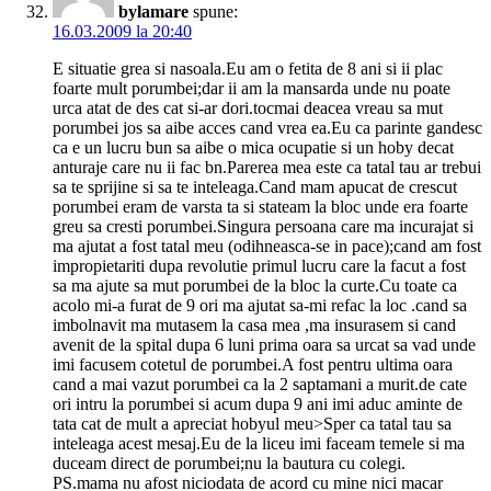
bylamare
spune:
16.03.2009 la 20:40
E situatie grea si nasoala.Eu am o fetita de 8 ani si ii plac
foarte mult porumbei;dar ii am la mansarda unde nu poate
urca atat de des cat si-ar dori.tocmai deacea vreau sa mut
porumbei jos sa aibe acces cand vrea ea.Eu ca parinte gandesc
ca e un lucru bun sa aibe o mica ocupatie si un hoby decat
anturaje care nu ii fac bn.Parerea mea este ca tatal tau ar trebui
sa te sprijine si sa te inteleaga.Cand mam apucat de crescut
porumbei eram de varsta ta si stateam la bloc unde era foarte
greu sa cresti porumbei.Singura persoana care ma incurajat si
ma ajutat a fost tatal meu (odihneasca-se in pace);cand am fost
impropietariti dupa revolutie primul lucru care la facut a fost
sa ma ajute sa mut porumbei de la bloc la curte.Cu toate ca
acolo mi-a furat de 9 ori ma ajutat sa-mi refac la loc .cand sa
imbolnavit ma mutasem la casa mea ,ma insurasem si cand
avenit de la spital dupa 6 luni prima oara sa urcat sa vad unde
imi facusem cotetul de porumbei.A fost pentru ultima oara
cand a mai vazut porumbei ca la 2 saptamani a murit.de cate
ori intru la porumbei si acum dupa 9 ani imi aduc aminte de
tata cat de mult a apreciat hobyul meu>Sper ca tatal tau sa
inteleaga acest mesaj.Eu de la liceu imi faceam temele si ma
duceam direct de porumbei;nu la bautura cu colegi.
PS.mama nu afost niciodata de acord cu mine nici macar