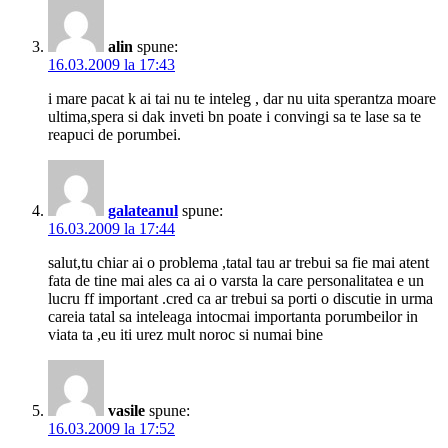
alin
spune:
16.03.2009 la 17:43
i mare pacat k ai tai nu te inteleg , dar nu uita sperantza moare
ultima,spera si dak inveti bn poate i convingi sa te lase sa te
reapuci de porumbei.
galateanul
spune:
16.03.2009 la 17:44
salut,tu chiar ai o problema ,tatal tau ar trebui sa fie mai atent
fata de tine mai ales ca ai o varsta la care personalitatea e un
lucru ff important .cred ca ar trebui sa porti o discutie in urma
careia tatal sa inteleaga intocmai importanta porumbeilor in
viata ta ,eu iti urez mult noroc si numai bine
vasile
spune:
16.03.2009 la 17:52