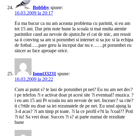
Bobbby
spune:
16.03.2009 la 20:17
Eu ma bucur ca nu am aceasta problema cu parintii, si eu am
tot 15 ani. Dar prin note bune la scoala si mai multa atentie
parintilor cand au nevoie de ajutor,fie el cat de mic, am reusit
sa ii conving sa am si porumbei si internet si sa joc si la echipa
de fotbal…..pare greu la inceput dar nu e……pt porumbei eu
sincer as face aproape orice.
Ionut33231
spune:
16.03.2009 la 20:22
Cum ai putut s? te lasi de porumbei pt net? Eu nu am net dec?
t pe telefon ?i e activat doar pt acest site ?i eventual? muzica. ?
i eu am 15 ani Pt scoala nu am nevoie de net. Incearc? sa cite?
ti c?rtile nu doar sa iei rezumatele de pe net. Eu unul ajung la
3-4 acas? ?i am timp pt toate. ?i la ce profil e?ti la ?coal?? Poti
?i tu! Sa vrei doar. Succes ?i s? ai parte numai de rezultate
bune