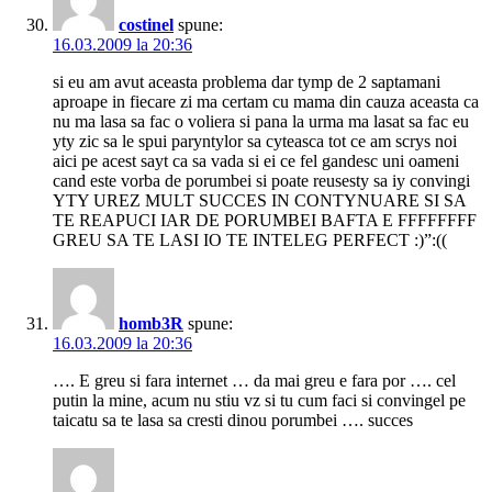
costinel
spune:
16.03.2009 la 20:36
si eu am avut aceasta problema dar tymp de 2 saptamani
aproape in fiecare zi ma certam cu mama din cauza aceasta ca
nu ma lasa sa fac o voliera si pana la urma ma lasat sa fac eu
yty zic sa le spui paryntylor sa cyteasca tot ce am scrys noi
aici pe acest sayt ca sa vada si ei ce fel gandesc uni oameni
cand este vorba de porumbei si poate reusesty sa iy convingi
YTY UREZ MULT SUCCES IN CONTYNUARE SI SA
TE REAPUCI IAR DE PORUMBEI BAFTA E FFFFFFFF
GREU SA TE LASI IO TE INTELEG PERFECT :)”:((
homb3R
spune:
16.03.2009 la 20:36
…. E greu si fara internet … da mai greu e fara por …. cel
putin la mine, acum nu stiu vz si tu cum faci si convingel pe
taicatu sa te lasa sa cresti dinou porumbei …. succes