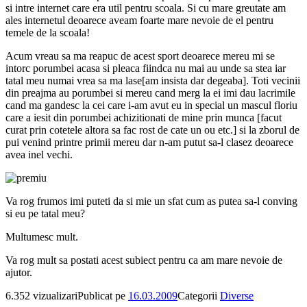
si intre internet care era util pentru scoala. Si cu mare greutate am
ales internetul deoarece aveam foarte mare nevoie de el pentru
temele de la scoala!
Acum vreau sa ma reapuc de acest sport deoarece mereu mi se
intorc porumbei acasa si pleaca fiindca nu mai au unde sa stea iar
tatal meu numai vrea sa ma lase[am insista dar degeaba]. Toti vecinii
din preajma au porumbei si mereu cand merg la ei imi dau lacrimile
cand ma gandesc la cei care i-am avut eu in special un mascul floriu
care a iesit din porumbei achizitionati de mine prin munca [facut
curat prin cotetele altora sa fac rost de cate un ou etc.] si la zborul de
pui venind printre primii mereu dar n-am putut sa-l clasez deoarece
avea inel vechi.
Va rog frumos imi puteti da si mie un sfat cum as putea sa-l conving
si eu pe tatal meu?
Multumesc mult.
Va rog mult sa postati acest subiect pentru ca am mare nevoie de
ajutor.
6.352 vizualizari
Publicat pe
16.03.2009
Categorii
Diverse