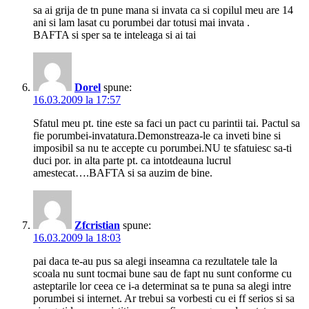
sa ai grija de tn pune mana si invata ca si copilul meu are 14
ani si lam lasat cu porumbei dar totusi mai invata .
BAFTA si sper sa te inteleaga si ai tai
Dorel
spune:
16.03.2009 la 17:57
Sfatul meu pt. tine este sa faci un pact cu parintii tai. Pactul sa
fie porumbei-invatatura.Demonstreaza-le ca inveti bine si
imposibil sa nu te accepte cu porumbei.NU te sfatuiesc sa-ti
duci por. in alta parte pt. ca intotdeauna lucrul
amestecat….BAFTA si sa auzim de bine.
Zfcristian
spune:
16.03.2009 la 18:03
pai daca te-au pus sa alegi inseamna ca rezultatele tale la
scoala nu sunt tocmai bune sau de fapt nu sunt conforme cu
asteptarile lor ceea ce i-a determinat sa te puna sa alegi intre
porumbei si internet. Ar trebui sa vorbesti cu ei ff serios si sa