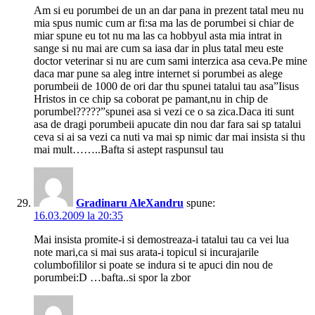
Am si eu porumbei de un an dar pana in prezent tatal meu nu
mia spus numic cum ar fi:sa ma las de porumbei si chiar de
miar spune eu tot nu ma las ca hobbyul asta mia intrat in
sange si nu mai are cum sa iasa dar in plus tatal meu este
doctor veterinar si nu are cum sami interzica asa ceva.Pe mine
daca mar pune sa aleg intre internet si porumbei as alege
porumbeii de 1000 de ori dar thu spunei tatalui tau asa”Iisus
Hristos in ce chip sa coborat pe pamant,nu in chip de
porumbel?????”spunei asa si vezi ce o sa zica.Daca iti sunt
asa de dragi porumbeii apucate din nou dar fara sai sp tatalui
ceva si ai sa vezi ca nuti va mai sp nimic dar mai insista si thu
mai mult……..Bafta si astept raspunsul tau
Gradinaru AleXandru
spune:
16.03.2009 la 20:35
Mai insista promite-i si demostreaza-i tatalui tau ca vei lua
note mari,ca si mai sus arata-i topicul si incurajarile
columbofililor si poate se indura si te apuci din nou de
porumbei:D …bafta..si spor la zbor