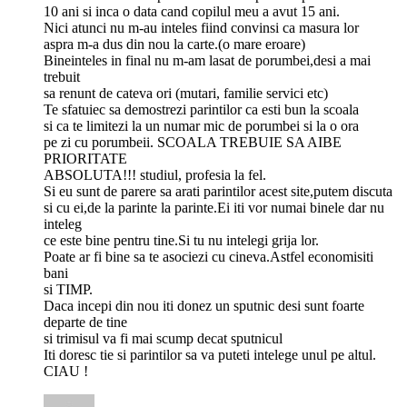
10 ani si inca o data cand copilul meu a avut 15 ani.
Nici atunci nu m-au inteles fiind convinsi ca masura lor
aspra m-a dus din nou la carte.(o mare eroare)
Bineinteles in final nu m-am lasat de porumbei,desi a mai
trebuit
sa renunt de cateva ori (mutari, familie servici etc)
Te sfatuiec sa demostrezi parintilor ca esti bun la scoala
si ca te limitezi la un numar mic de porumbei si la o ora
pe zi cu porumbeii. SCOALA TREBUIE SA AIBE
PRIORITATE
ABSOLUTA!!! studiul, profesia la fel.
Si eu sunt de parere sa arati parintilor acest site,putem discuta
si cu ei,de la parinte la parinte.Ei iti vor numai binele dar nu
inteleg
ce este bine pentru tine.Si tu nu intelegi grija lor.
Poate ar fi bine sa te asociezi cu cineva.Astfel economisiti
bani
si TIMP.
Daca incepi din nou iti donez un sputnic desi sunt foarte
departe de tine
si trimisul va fi mai scump decat sputnicul
Iti doresc tie si parintilor sa va puteti intelege unul pe altul.
CIAU !