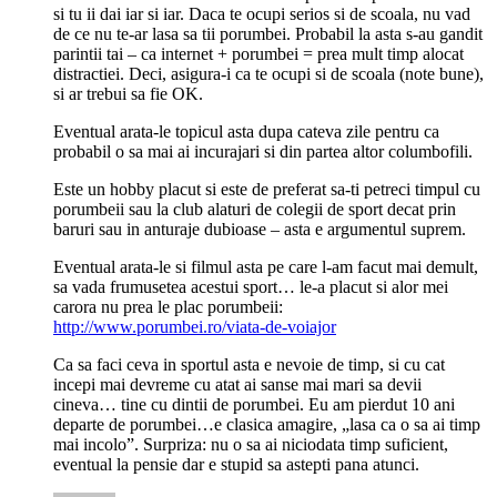
si tu ii dai iar si iar. Daca te ocupi serios si de scoala, nu vad
de ce nu te-ar lasa sa tii porumbei. Probabil la asta s-au gandit
parintii tai – ca internet + porumbei = prea mult timp alocat
distractiei. Deci, asigura-i ca te ocupi si de scoala (note bune),
si ar trebui sa fie OK.
Eventual arata-le topicul asta dupa cateva zile pentru ca
probabil o sa mai ai incurajari si din partea altor columbofili.
Este un hobby placut si este de preferat sa-ti petreci timpul cu
porumbeii sau la club alaturi de colegii de sport decat prin
baruri sau in anturaje dubioase – asta e argumentul suprem.
Eventual arata-le si filmul asta pe care l-am facut mai demult,
sa vada frumusetea acestui sport… le-a placut si alor mei
carora nu prea le plac porumbeii:
http://www.porumbei.ro/viata-de-voiajor
Ca sa faci ceva in sportul asta e nevoie de timp, si cu cat
incepi mai devreme cu atat ai sanse mai mari sa devii
cineva… tine cu dintii de porumbei. Eu am pierdut 10 ani
departe de porumbei…e clasica amagire, „lasa ca o sa ai timp
mai incolo”. Surpriza: nu o sa ai niciodata timp suficient,
eventual la pensie dar e stupid sa astepti pana atunci.