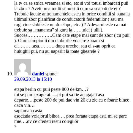
la tv ca se strica vreamea si etc, etc si voi totusi imbarcati puii
la zbor ? Aveti prea multi si nu stiti cum sa scapati de ei ?
Trebuie facute antrenamentele astea in orice conditii si pana la
ultimul zbor planificat de conducatorii federatiilor ( sau ma
rog, cine stabileste nr. de etape, etc. ) ? Adevarul este ca mai
trebuie sa „mananca” si gura la…….ulei ( ulii ).
Succes…………….Cam cate etape mai sunt de zbor ( cu puii
). Oare campionii din cluburile voastre zboara si
ei……….asa………..dupa ureche, sau ei s-au oprit ca
hulughii pui, nu au naparlit la toate ghearele ?
daniel
spune:
29.09.2013 la 15:10
etapa berlin cu puii peste 800 de km…?
mi se pare exagerat ….pt pui sa fie anagajati asa
departe….peste 200 de pui dac vin 20 eu zic ca e foarte binee
daca vin…
saptamana asta
asociatia voiajorul bihor…. prea fortata etapa asta mi se pare
mie….dv ce credeti restu colegilor
?