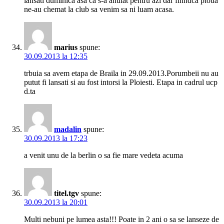
lansati duminica asa ca s-a anulat pentru azi dar finndca ploua
ne-au chemat la club sa venim sa ni luam acasa.
marius
spune:
30.09.2013 la 12:35
trbuia sa avem etapa de Braila in 29.09.2013.Porumbeii nu au
putut fi lansati si au fost intorsi la Ploiesti. Etapa in cadrul ucp
d.ta
madalin
spune:
30.09.2013 la 17:23
a venit unu de la berlin o sa fie mare vedeta acuma
titel.tgv
spune:
30.09.2013 la 20:01
Multi nebuni pe lumea asta!!! Poate in 2 ani o sa se lanseze de