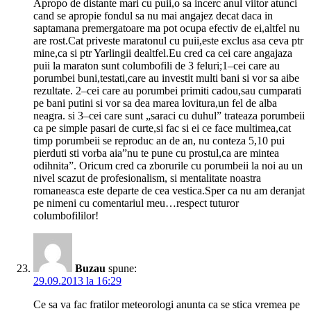
Apropo de distante mari cu puii,o sa incerc anul viitor atunci
cand se apropie fondul sa nu mai angajez decat daca in
saptamana premergatoare ma pot ocupa efectiv de ei,altfel nu
are rost.Cat priveste maratonul cu puii,este exclus asa ceva ptr
mine,ca si ptr Yarlingii dealtfel.Eu cred ca cei care angajaza
puii la maraton sunt columbofili de 3 feluri;1–cei care au
porumbei buni,testati,care au investit multi bani si vor sa aibe
rezultate. 2–cei care au porumbei primiti cadou,sau cumparati
pe bani putini si vor sa dea marea lovitura,un fel de alba
neagra. si 3–cei care sunt „saraci cu duhul” trateaza porumbeii
ca pe simple pasari de curte,si fac si ei ce face multimea,cat
timp porumbeii se reproduc an de an, nu conteza 5,10 pui
pierduti sti vorba aia”nu te pune cu prostul,ca are mintea
odihnita”. Oricum cred ca zborurile cu porumbeii la noi au un
nivel scazut de profesionalism, si mentalitate noastra
romaneasca este departe de cea vestica.Sper ca nu am deranjat
pe nimeni cu comentariul meu…respect tuturor
columbofililor!
Buzau
spune:
29.09.2013 la 16:29
Ce sa va fac fratilor meteorologi anunta ca se stica vremea pe