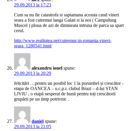
29.09.2013 la 17:23
Cum sa nu fie catastrofa si saptamana aceasta cand vineri
seara a fost cutremur langa Galati si la noi ( Campulung
Muscel ) ploua de azi de dimineata intruna de parca sa spart
cerul.
http://www.realitatea.net/cutremur-in-romania-vineri-
seara_1280541.html
alexandru ionel
spune:
29.09.2013 la 20:29
felicitări …pentru un posibil loc 1 la porumbel și crescător -
etapa de OANCEA – u.c.p.r. clubul Brazi – d-lui STAN
LIVIU , o etapă nesperat de bună pentru toți crescătorii
grupării pe un timp potrivnic .
daniel
spune:
29.09.2013 la 21:05