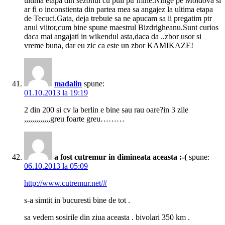
ultima etapa din sezonul cu puii ptr mine.Ninge pe Moldova si
ar fi o inconstienta din partea mea sa angajez la ultima etapa
de Tecuci.Gata, deja trebuie sa ne apucam sa ii pregatim ptr
anul viitor,cum bine spune maestrul Bizdrigheanu.Sunt curios
daca mai angajati in wikendul asta,daca da ..zbor usor si
vreme buna, dar eu zic ca este un zbor KAMIKAZE!
madalin
spune:
01.10.2013 la 19:19
2 din 200 si cv la berlin e bine sau rau oare?in 3 zile
,,,,,,,,,,,,,greu foarte greu………
a fost cutremur in dimineata aceasta :-(
spune:
06.10.2013 la 05:09
http://www.cutremur.net/#
s-a simtit in bucuresti bine de tot .
sa vedem sosirile din ziua aceasta . bivolari 350 km .