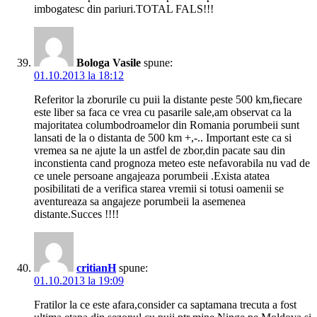
imbogatesc din pariuri.TOTAL FALS!!!
Bologa Vasile
spune:
01.10.2013 la 18:12
Referitor la zborurile cu puii la distante peste 500 km,fiecare
este liber sa faca ce vrea cu pasarile sale,am observat ca la
majoritatea columbodroamelor din Romania porumbeii sunt
lansati de la o distanta de 500 km +,-.. Important este ca si
vremea sa ne ajute la un astfel de zbor,din pacate sau din
inconstienta cand prognoza meteo este nefavorabila nu vad de
ce unele persoane angajeaza porumbeii .Exista atatea
posibilitati de a verifica starea vremii si totusi oamenii se
aventureaza sa angajeze porumbeii la asemenea
distante.Succes !!!!
critianH
spune:
01.10.2013 la 19:09
Fratilor la ce este afara,consider ca saptamana trecuta a fost