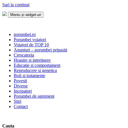
Sari la conținut
Meniu și widget-uri
Porumbei.ro
Enciclopedia porumbelului
porumbei.ro
Porumbei voiajori
Voiajori de TOP 10
Anunturi – porumbei pripasiti
Crescatoria
Hranire si intretinere
Educatie si comportament
Reproducere si genetica
Boli si tratamente
Povesti
Diverse
Incepatori
Porumbei de agrement
Stiri
Contact
Cauta