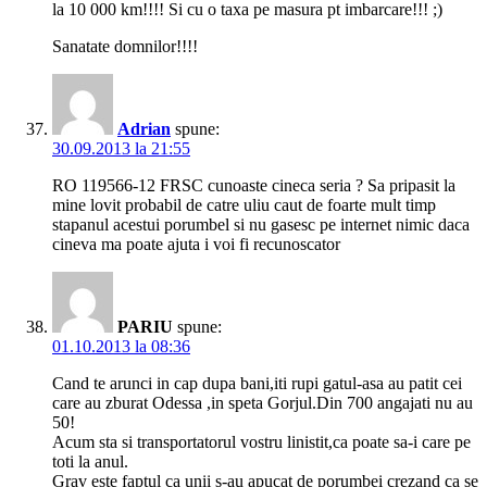
la 10 000 km!!!! Si cu o taxa pe masura pt imbarcare!!! ;)
Sanatate domnilor!!!!
Adrian
spune:
30.09.2013 la 21:55
RO 119566-12 FRSC cunoaste cineca seria ? Sa pripasit la
mine lovit probabil de catre uliu caut de foarte mult timp
stapanul acestui porumbel si nu gasesc pe internet nimic daca
cineva ma poate ajuta i voi fi recunoscator
PARIU
spune:
01.10.2013 la 08:36
Cand te arunci in cap dupa bani,iti rupi gatul-asa au patit cei
care au zburat Odessa ,in speta Gorjul.Din 700 angajati nu au
50!
Acum sta si transportatorul vostru linistit,ca poate sa-i care pe
toti la anul.
Grav este faptul ca unii s-au apucat de porumbei crezand ca se