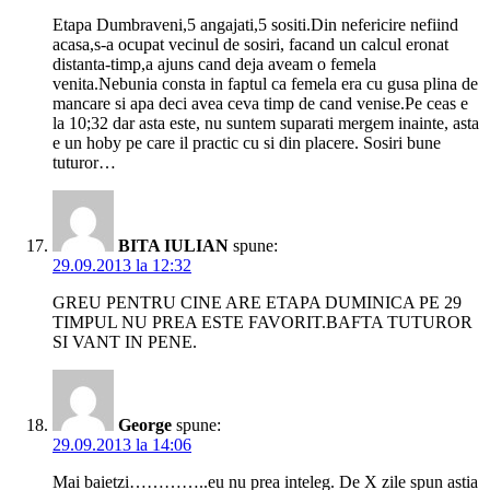
Etapa Dumbraveni,5 angajati,5 sositi.Din nefericire nefiind
acasa,s-a ocupat vecinul de sosiri, facand un calcul eronat
distanta-timp,a ajuns cand deja aveam o femela
venita.Nebunia consta in faptul ca femela era cu gusa plina de
mancare si apa deci avea ceva timp de cand venise.Pe ceas e
la 10;32 dar asta este, nu suntem suparati mergem inainte, asta
e un hoby pe care il practic cu si din placere. Sosiri bune
tuturor…
BITA IULIAN
spune:
29.09.2013 la 12:32
GREU PENTRU CINE ARE ETAPA DUMINICA PE 29
TIMPUL NU PREA ESTE FAVORIT.BAFTA TUTUROR
SI VANT IN PENE.
George
spune:
29.09.2013 la 14:06
Mai baietzi…………..eu nu prea inteleg. De X zile spun astia