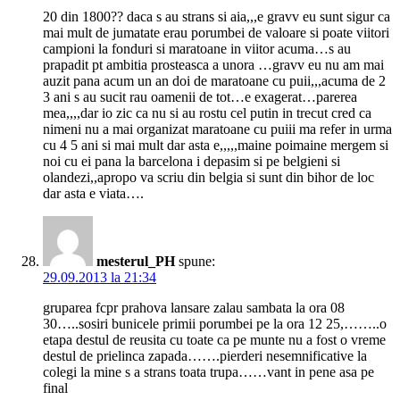
20 din 1800?? daca s au strans si aia,,,e gravv eu sunt sigur ca
mai mult de jumatate erau porumbei de valoare si poate viitori
campioni la fonduri si maratoane in viitor acuma…s au
prapadit pt ambitia prosteasca a unora …gravv eu nu am mai
auzit pana acum un an doi de maratoane cu puii,,,acuma de 2
3 ani s au sucit rau oamenii de tot…e exagerat…parerea
mea,,,,dar io zic ca nu si au rostu cel putin in trecut cred ca
nimeni nu a mai organizat maratoane cu puiii ma refer in urma
cu 4 5 ani si mai mult dar asta e,,,,,maine poimaine mergem si
noi cu ei pana la barcelona i depasim si pe belgieni si
olandezi,,apropo va scriu din belgia si sunt din bihor de loc
dar asta e viata….
mesterul_PH
spune:
29.09.2013 la 21:34
gruparea fcpr prahova lansare zalau sambata la ora 08
30…..sosiri bunicele primii porumbei pe la ora 12 25,……..o
etapa destul de reusita cu toate ca pe munte nu a fost o vreme
destul de prielinca zapada…….pierderi nesemnificative la
colegi la mine s a strans toata trupa……vant in pene asa pe
final