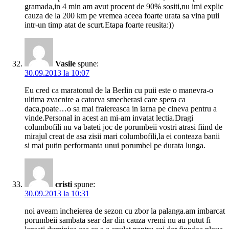
gramada,in 4 min am avut procent de 90% sositi,nu imi explic
cauza de la 200 km pe vremea aceea foarte urata sa vina puii
intr-un timp atat de scurt.Etapa foarte reusita:))
Vasile
spune:
30.09.2013 la 10:07
Eu cred ca maratonul de la Berlin cu puii este o manevra-o
ultima zvacnire a catorva smecherasi care spera ca
daca,poate…o sa mai fraiereasca in iarna pe cineva pentru a
vinde.Personal in acest an mi-am invatat lectia.Dragi
columbofili nu va bateti joc de porumbeii vostri atrasi fiind de
mirajul creat de asa zisii mari columbofili,la ei conteaza banii
si mai putin performanta unui porumbel pe durata lunga.
cristi
spune:
30.09.2013 la 10:31
noi aveam incheierea de sezon cu zbor la palanga.am imbarcat
porumbeii sambata sear dar din cauza vremi nu au putut fi