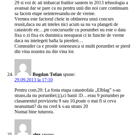
29 si voi dc ati imbarcat fratilor santem in 2013 tehnologia a
avansat dar se pare ca nu pentru unii din noi care continuam
sa facem etape neinteresandu-ne de vreme.
Vremea este factorul cheie in obtinerea unui concurs
reusit,daca nu ati inteles nici acum sa nu va plangeti de
catastrofe etc…ptr concursurile cu porumbei nu este o data
fixa o zi fixa ex duminica neeaparat ci in functie de vreme
daca nu intelegeti bafta la pierderi…
Comnsider ca e prostie omeneasca si multi porumbei se pierd
din vina noastra nu din vina lor.
Bogdan Tofan
spune:
29.09.2013 la 17:10
Pentru com.20: La fosta etapa catastrofala „Elblag” s-au
strans,da nu porumbei;);),ci banii :D…erau 9 porumbei pe
clasamentul provizoriu 9 sau 10,poate o mai fi si ceva
neanuntati? da nu cred k s-au strans 20
Numai bine tuturora.
alex
spune: