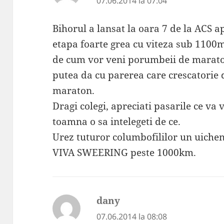
07.06.2014 la 07:04
Bihorul a lansat la oara 7 de la ACS 
etapa foarte grea cu viteza sub 1100m
de cum vor veni porumbeii de marato
putea da cu parerea care crescatorie d
maraton.
Dragi colegi, apreciati pasarile ce va v
toamna o sa intelegeti de ce.
Urez tuturor columbofililor un uichend
VIVA SWEERING peste 1000km.
dany
spune:
07.06.2014 la 08:08