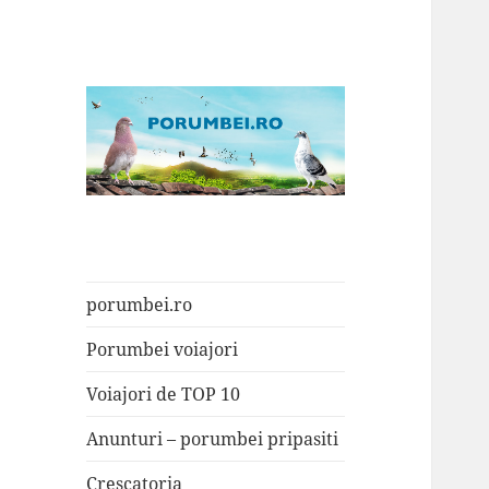
Porumbei.ro
Enciclopedia porumbelului
porumbei.ro
Porumbei voiajori
Voiajori de TOP 10
Anunturi – porumbei pripasiti
Crescatoria