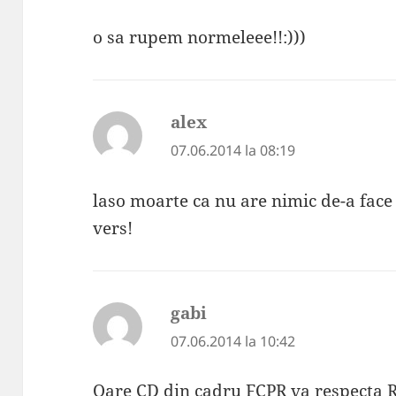
o sa rupem normeleee!!:)))
alex
spune:
07.06.2014 la 08:19
laso moarte ca nu are nimic de-a fac
vers!
gabi
spune:
07.06.2014 la 10:42
Oare CD din cadru FCPR va respecta 