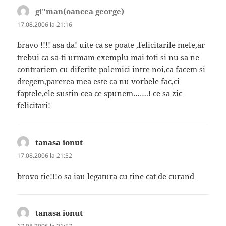
gi"man(oancea george)
spune:
17.08.2006 la 21:16
bravo !!!! asa da! uite ca se poate ,felicitarile mele,ar
trebui ca sa-ti urmam exemplu mai toti si nu sa ne
contrariem cu diferite polemici intre noi,ca facem si
dregem,parerea mea este ca nu vorbele fac,ci
faptele,ele sustin cea ce spunem…….! ce sa zic
felicitari!
tanasa ionut
spune:
17.08.2006 la 21:52
brovo tie!!!o sa iau legatura cu tine cat de curand
tanasa ionut
spune: