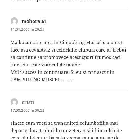
mohora.M
spune:
11.01.2007 la 20:55
Ma bucur sincer ca in Cimpulung Muscel s-a putut
face asa ceva.Aviz si celorlalte cluburi care ar trebui
sa continue sa promoveze acest sport frumos caci
tineretul este viitorul de maine .
Mult succes in continuare. Si eu sunt nascut in
CAMPULUNG MUSCEL………..
cristi
spune:
17.09.2007 la 00:53
sincer cum vreti sa transmiteti columbofilia mai
departe daca te duci la un veteran si i-l intrebi cite
ceva si nici nu te baga in seama sau te goneste de