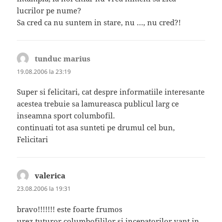
lucrilor pe nume?
Sa cred ca nu suntem in stare, nu …, nu cred?!
tunduc marius
spune:
19.08.2006 la 23:19
Super si felicitari, cat despre informatiile interesante
acestea trebuie sa lamureasca publicul larg ce
inseamna sport columbofil.
continuati tot asa sunteti pe drumul cel bun,
Felicitari
valerica
spune:
23.08.2006 la 19:31
bravo!!!!!!! este foarte frumos
urez tuturor columbofililor si incepatorilor vant in