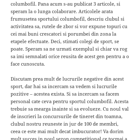
columbofil. Pana acum s-au publicat 3 articole, si
speram la o lunga colaborare. Articolele arata
frumusetea sportului columbofil, descriu clubul si
activitatea sa, rutele de zbor si vor expune topuri cu
cei mai buni crescatori si porumbei din zona la
etapele efectuate. Deci, stimati colegi de sport, se
poate. Speram sa ne urmati exemplul si chiar va rog
sa imi semnalati orice reusita de acest gen pentru a o
face cunoscuta.
Discutam prea mult de lucrurile negative din acest
sport, dar hai sa incercam sa vedem si lucrurile
pozitive – acestea exista. Si sa incercam sa facem
personal cate ceva pentru sportul columbofil. Acesta
trebuie sa mearga inainte si sa evolueze. Cu noul val
de inscrieri la concursurile de tineret din toamna,
clubul nostru reuneste in jur de 100 de membri,
ceea ce este mai mult decat imbucurator! Va dorim
mult succes in noul sezon competitional ce tocmai a