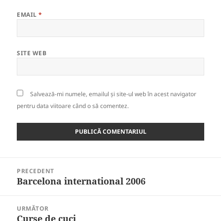
EMAIL
*
SITE WEB
Salvează-mi numele, emailul și site-ul web în acest navigator
pentru data viitoare când o să comentez.
Navigare
PRECEDENT
în
Barcelona international 2006
Articolul
articole
anterior:
URMĂTOR
Curse de cuci
Articolul