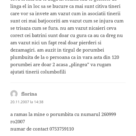
linga el in loc sa se bucure ca mai sunt citiva tineri
care vor sa invete am vazut cum in asociatii tinerii
sunt cei mai batjocoriti am vazut cum se injura cum
se trisaza cum se fura. nu am vazut nicaieri ceva
corect cei batrini sunt doar cu gura ca au ca dreg nu
am vazut nici un fapt real doar pierderi si
dezamagiri. am auzit in tirgul de porumbei
plumbuita de la o persoana ca in vara asta din 120
porumbei are doar 2 acasa „plingea” va rugam
ajutati tinerii columbofili
florina
spune:
20.11.2007 la 14:38
a ramas la mine o porumbita cu numarul 260999
ro2007
numar de contact 0753759110