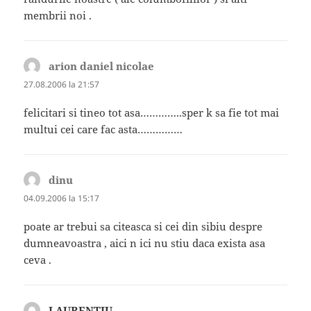
membrii noi .
arion daniel nicolae
spune:
27.08.2006 la 21:57
felicitari si tineo tot asa…………..sper k sa fie tot mai
multui cei care fac asta……………
dinu
spune:
04.09.2006 la 15:17
poate ar trebui sa citeasca si cei din sibiu despre
dumneavoastra , aici n ici nu stiu daca exista asa
ceva .
LAURENTIU
spune: