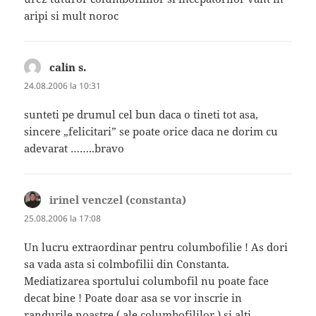
aripi si mult noroc
calin s.
spune:
24.08.2006 la 10:31
sunteti pe drumul cel bun daca o tineti tot asa,
sincere „felicitari” se poate orice daca ne dorim cu
adevarat ……..bravo
irinel venczel (constanta)
spune:
25.08.2006 la 17:08
Un lucru extraordinar pentru columbofilie ! As dori
sa vada asta si colmbofilii din Constanta.
Mediatizarea sportului columbofil nu poate face
decat bine ! Poate doar asa se vor inscrie in
randurile noastre ( ale columbofililor ) si alti