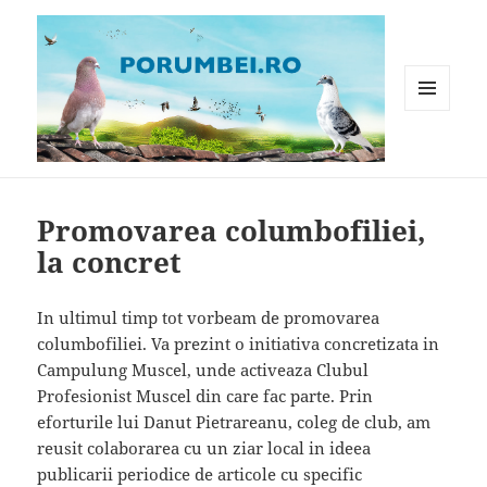
MENIU
ȘI
WIDGET-
Porumbei.ro
URI
Promovarea columbofiliei,
la concret
In ultimul timp tot vorbeam de promovarea
columbofiliei. Va prezint o initiativa concretizata in
Campulung Muscel, unde activeaza Clubul
Profesionist Muscel din care fac parte. Prin
eforturile lui Danut Pietrareanu, coleg de club, am
reusit colaborarea cu un ziar local in ideea
publicarii periodice de articole cu specific