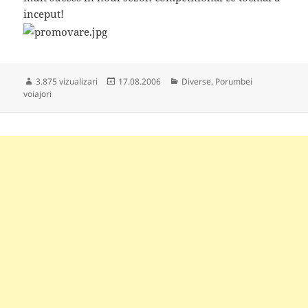
inceput!
Publicat
Categorii
3.875 vizualizari
17.08.2006
Diverse
,
Porumbei
pe
voiajori