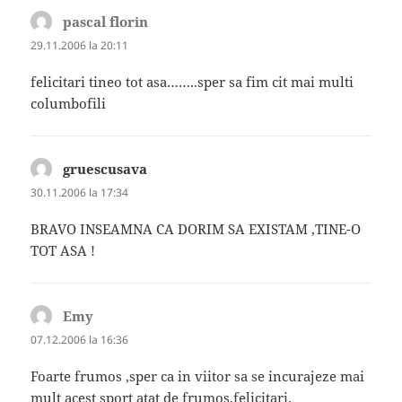
pascal florin
spune:
29.11.2006 la 20:11
felicitari tineo tot asa……..sper sa fim cit mai multi
columbofili
gruescusava
spune:
30.11.2006 la 17:34
BRAVO INSEAMNA CA DORIM SA EXISTAM ,TINE-O
TOT ASA !
Emy
spune:
07.12.2006 la 16:36
Foarte frumos ,sper ca in viitor sa se incurajeze mai
mult acest sport atat de frumos,felicitari.