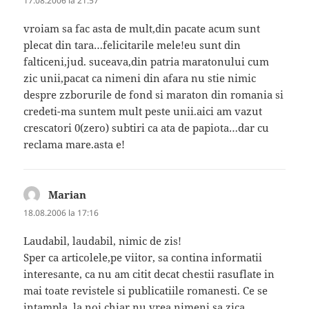
17.08.2006 la 21:57
vroiam sa fac asta de mult,din pacate acum sunt
plecat din tara…felicitarile mele!eu sunt din
falticeni,jud. suceava,din patria maratonului cum
zic unii,pacat ca nimeni din afara nu stie nimic
despre zzborurile de fond si maraton din romania si
credeti-ma suntem mult peste unii.aici am vazut
crescatori 0(zero) subtiri ca ata de papiota…dar cu
reclama mare.asta e!
Marian
spune:
18.08.2006 la 17:16
Laudabil, laudabil, nimic de zis!
Sper ca articolele,pe viitor, sa contina informatii
interesante, ca nu am citit decat chestii rasuflate in
mai toate revistele si publicatiile romanesti. Ce se
intampla, la noi chiar nu vrea nimeni sa zica