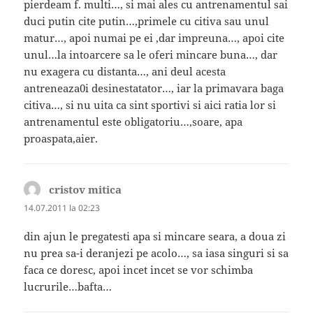
pierdeam f. multi…, si mai ales cu antrenamentul sai
duci putin cite putin…,primele cu citiva sau unul
matur…, apoi numai pe ei ,dar impreuna…, apoi cite
unul…la intoarcere sa le oferi mincare buna…, dar
nu exagera cu distanta…, ani deul acesta
antreneaza0i desinestatator…, iar la primavara baga
citiva…, si nu uita ca sint sportivi si aici ratia lor si
antrenamentul este obligatoriu…,soare, apa
proaspata,aier.
cristov mitica
spune:
14.07.2011 la 02:23
din ajun le pregatesti apa si mincare seara, a doua zi
nu prea sa-i deranjezi pe acolo…, sa iasa singuri si sa
faca ce doresc, apoi incet incet se vor schimba
lucrurile…bafta…