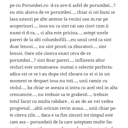
pe-ru Porumbei.ro- d-ra ave-ti asfel de porumbei…?
eu stiu alceva de-re porumbei…, chiar si cei buni se
lasa uneori pe alte antene la vecini sau m.rar pe
acoperisuri…, insa nu ca sint rai sau ciori cum ii
numi-ti d-ra…, ci alta este pricina…, astept unele
pareri de la alti columbofili…,eu unul cred ca sint
doar lenosi…, nu sint prosti ca zburatori…, sint
lenosi. Oare stie cineva exact ceva de-re
porumbei…? sint doar pareri…, influenta altor
stoluri este urmatoarea- numai o selectie perfecta-
adica cei ce se i-au dupa stol zboara cu ei si in un
moment se despart insa nu toti…, unii ramin cu
stolul…, ba chiar se aseaza si intra cu acel stol in alta
crescatorie…, nu trebuie sa te grabesti…, trebuie
totul facut cu multa rabdare , si an de an vei vedea
progresul…,altii oricum revin acasa…, unii chiar pe-
te citeva zile…, daca e sa fim sinceri tot timpul este
cam asa – porumbeii de la care asteptam multe fac