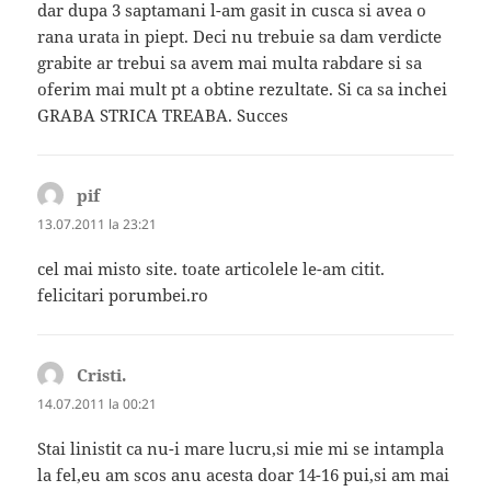
dar dupa 3 saptamani l-am gasit in cusca si avea o
rana urata in piept. Deci nu trebuie sa dam verdicte
grabite ar trebui sa avem mai multa rabdare si sa
oferim mai mult pt a obtine rezultate. Si ca sa inchei
GRABA STRICA TREABA. Succes
pif
spune:
13.07.2011 la 23:21
cel mai misto site. toate articolele le-am citit.
felicitari porumbei.ro
Cristi.
spune:
14.07.2011 la 00:21
Stai linistit ca nu-i mare lucru,si mie mi se intampla
la fel,eu am scos anu acesta doar 14-16 pui,si am mai