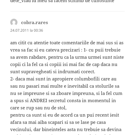
dete_vlad id meu sa facem schimb de cunostinte
cobra.rares
spune:
24.07.2011 la 00:36
am citit cu atentie toate comentariile de mai sus si as
vrea sa fac si eu cateva precizari : 1- cu puii trebuie
sa avem rabdare, pentru ca la urma urmei sunt niste
copii ci la fel ca si copiii isi mai fac de cap daca nu
sunt supravegheati si indrumati corect.
2- daca mai sunt in apropiere columbofili care au
sau nu pasari mai multe e inevitabil ca stolurile sa
nu se impreune si sa zboare impreuna, si la fel cum
a spus si ANDREI secretul consta in momentul in
care se rup sau nu de stol,
pentru ca sunt si eu de acord ca un pui recent iesit
afara sa mai aiba scapari si sa se lase pe casa
vecinului, dar bineinteles asta nu trebuie sa devina