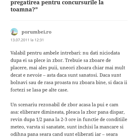
pregatirea pentru concursurile la
toamna?”
porumbei.ro
spune:
13.07.2011 la 12:31
Valabil pentru ambele intrebari: nu dati niciodata
dupa ei sa plece in zbor. Trebuie sa zboare de
placere, mai ales puii, uneori zboara chiar mai mult
decat e nevoie – asta daca sunt sanatosi. Daca sunt
bolnavi sau de rasa proasta nu zboara bine, si daca ii
fortezi se lasa pe alte case.
Un scenariu rezonabil de zbor acasa la pui e cam
asa: eliberare dimineata, pleaca la zbor pana dispar,
revin dupa 1/2 pana la 2-3 ore in functie de conditiile
meteo, varsta si sanatate, sunt inchisi la mancare si
odihna pana seara cand sunt eliberati iar – seara