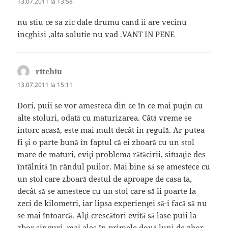
13.07.2011 la 13:58
nu stiu ce sa zic dale drumu cand ii are vecinu
incghisi ,alta solutie nu vad .VANT IN PENE
ritchiu
spune:
13.07.2011 la 15:11
Dori, puii se vor amesteca din ce în ce mai puţin cu
alte stoluri, odată cu maturizarea. Câtă vreme se
întorc acasă, este mai mult decât în regulă. Ar putea
fi şi o parte bună în faptul că ei zboară cu un stol
mare de maturi, eviţi problema rătăcirii, situaţie des
întâlnită în rândul puilor. Mai bine să se amestece cu
un stol care zboară destul de aproape de casa ta,
decât să se amestece cu un stol care să îi poarte la
zeci de kilometri, iar lipsa experienţei să-i facă să nu
se mai întoarcă. Alţi crescători evită să lase puii la
zbor singuri, mai ales în primele două luni de zbor,