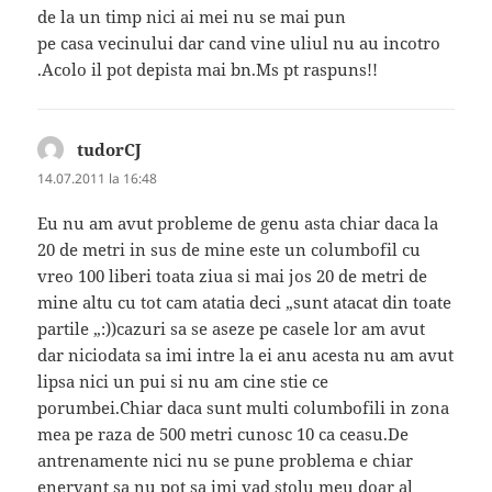
de la un timp nici ai mei nu se mai pun
pe casa vecinului dar cand vine uliul nu au incotro
.Acolo il pot depista mai bn.Ms pt raspuns!!
tudorCJ
spune:
14.07.2011 la 16:48
Eu nu am avut probleme de genu asta chiar daca la
20 de metri in sus de mine este un columbofil cu
vreo 100 liberi toata ziua si mai jos 20 de metri de
mine altu cu tot cam atatia deci „sunt atacat din toate
partile „:))cazuri sa se aseze pe casele lor am avut
dar niciodata sa imi intre la ei anu acesta nu am avut
lipsa nici un pui si nu am cine stie ce
porumbei.Chiar daca sunt multi columbofili in zona
mea pe raza de 500 metri cunosc 10 ca ceasu.De
antrenamente nici nu se pune problema e chiar
enervant sa nu pot sa imi vad stolu meu doar al