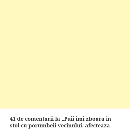
41 de comentarii la „Puii imi zboara in
stol cu porumbeii vecinului, afecteaza