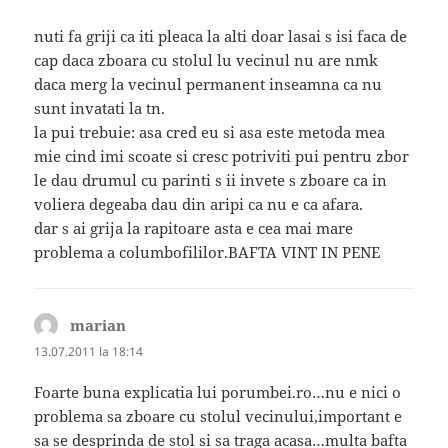
nuti fa griji ca iti pleaca la alti doar lasai s isi faca de
cap daca zboara cu stolul lu vecinul nu are nmk
daca merg la vecinul permanent inseamna ca nu
sunt invatati la tn.
la pui trebuie: asa cred eu si asa este metoda mea
mie cind imi scoate si cresc potriviti pui pentru zbor
le dau drumul cu parinti s ii invete s zboare ca in
voliera degeaba dau din aripi ca nu e ca afara.
dar s ai grija la rapitoare asta e cea mai mare
problema a columbofililor.BAFTA VINT IN PENE
marian
spune:
13.07.2011 la 18:14
Foarte buna explicatia lui porumbei.ro…nu e nici o
problema sa zboare cu stolul vecinului,important e
sa se desprinda de stol si sa traga acasa…multa bafta