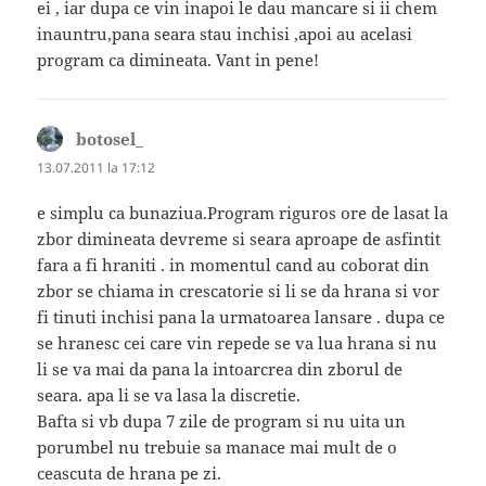
ei , iar dupa ce vin inapoi le dau mancare si ii chem
inauntru,pana seara stau inchisi ,apoi au acelasi
program ca dimineata. Vant in pene!
botosel_
spune:
13.07.2011 la 17:12
e simplu ca bunaziua.Program riguros ore de lasat la
zbor dimineata devreme si seara aproape de asfintit
fara a fi hraniti . in momentul cand au coborat din
zbor se chiama in crescatorie si li se da hrana si vor
fi tinuti inchisi pana la urmatoarea lansare . dupa ce
se hranesc cei care vin repede se va lua hrana si nu
li se va mai da pana la intoarcrea din zborul de
seara. apa li se va lasa la discretie.
Bafta si vb dupa 7 zile de program si nu uita un
porumbel nu trebuie sa manace mai mult de o
ceascuta de hrana pe zi.