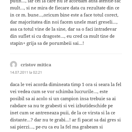
putin…, iar cei la care nu le acordam atita atentie-fac
mult…, si ne mira de fiecare data cu rezultate din ce
in ce m. bune…,oricum bine este a face totul corect,
dar majoritatea din noi facem unele mari greseli…,
asa ca totul vine de la sine, dar sa o faci intradevar
din suflet si cu dragoste…, eu cred ca mult tine de
stapin+ grija sa de porumbeii sai…!
cristov mitica
spune:
14.07.2011 la 02:21
daca le vei acorda dimineata timp 1 ora si seara la fel
vei vedea cum se vor schimba lucrurile…, este
posibil sa ai acolo si un campion insa trebuie sa ai
rabdare sa nu te grabesti si vei izbutideschide pe
inet cum se antreneaza puii, de la ce virsta si la ce
distante…? dar nu te grabi…! ar fi pacat sa dai gres si
sai pierzi…, pe-ru ca eu la fel ma grabeam si