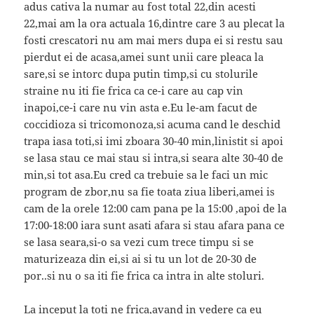
adus cativa la numar au fost total 22,din acesti
22,mai am la ora actuala 16,dintre care 3 au plecat la
fosti crescatori nu am mai mers dupa ei si restu sau
pierdut ei de acasa,amei sunt unii care pleaca la
sare,si se intorc dupa putin timp,si cu stolurile
straine nu iti fie frica ca ce-i care au cap vin
inapoi,ce-i care nu vin asta e.Eu le-am facut de
coccidioza si tricomonoza,si acuma cand le deschid
trapa iasa toti,si imi zboara 30-40 min,linistit si apoi
se lasa stau ce mai stau si intra,si seara alte 30-40 de
min,si tot asa.Eu cred ca trebuie sa le faci un mic
program de zbor,nu sa fie toata ziua liberi,amei is
cam de la orele 12:00 cam pana pe la 15:00 ,apoi de la
17:00-18:00 iara sunt asati afara si stau afara pana ce
se lasa seara,si-o sa vezi cum trece timpu si se
maturizeaza din ei,si ai si tu un lot de 20-30 de
por..si nu o sa iti fie frica ca intra in alte stoluri.
La inceput la toti ne frica,avand in vedere ca eu