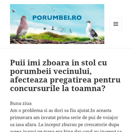
MENIU
ȘI
WIDGET-
Porumbei.ro
URI
Puii imi zboara in stol cu
porumbeii vecinului,
afecteaza pregatirea pentru
concursurile la toamna?
Buna ziua
Am o problema si as dori sa fiu ajutat.In aceasta
primavara am invatat prima serie de pui de voiajor
sa iasa afara. La inceput zburau pe crescatorie dupa
aceea inapoi pe trapa,era bine dar cand au inceput sa