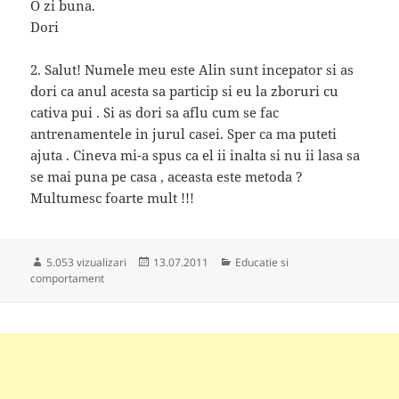
O zi buna.
Dori
2. Salut! Numele meu este Alin sunt incepator si as
dori ca anul acesta sa particip si eu la zboruri cu
cativa pui . Si as dori sa aflu cum se fac
antrenamentele in jurul casei. Sper ca ma puteti
ajuta . Cineva mi-a spus ca el ii inalta si nu ii lasa sa
se mai puna pe casa , aceasta este metoda ?
Multumesc foarte mult !!!
Publicat
Categorii
5.053 vizualizari
13.07.2011
Educatie si
pe
comportament