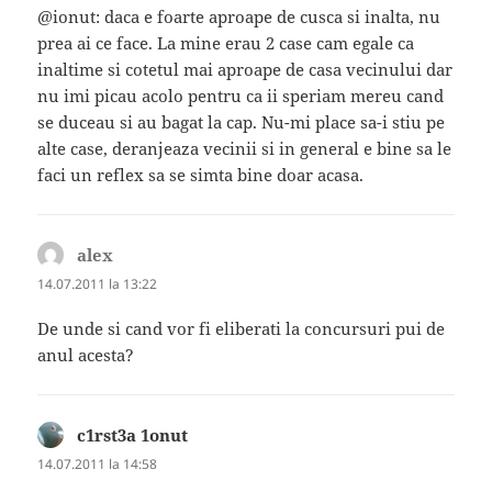
@ionut: daca e foarte aproape de cusca si inalta, nu
prea ai ce face. La mine erau 2 case cam egale ca
inaltime si cotetul mai aproape de casa vecinului dar
nu imi picau acolo pentru ca ii speriam mereu cand
se duceau si au bagat la cap. Nu-mi place sa-i stiu pe
alte case, deranjeaza vecinii si in general e bine sa le
faci un reflex sa se simta bine doar acasa.
alex
spune:
14.07.2011 la 13:22
De unde si cand vor fi eliberati la concursuri pui de
anul acesta?
c1rst3a 1onut
spune:
14.07.2011 la 14:58