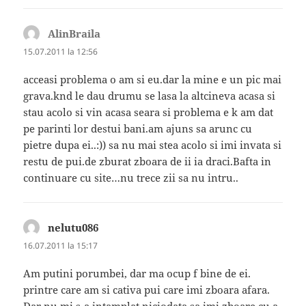
AlinBraila
spune:
15.07.2011 la 12:56
acceasi problema o am si eu.dar la mine e un pic mai
grava.knd le dau drumu se lasa la altcineva acasa si
stau acolo si vin acasa seara si problema e k am dat
pe parinti lor destui bani.am ajuns sa arunc cu
pietre dupa ei..:)) sa nu mai stea acolo si imi invata si
restu de pui.de zburat zboara de ii ia draci.Bafta in
continuare cu site…nu trece zii sa nu intru..
nelutu086
spune:
16.07.2011 la 15:17
Am putini porumbei, dar ma ocup f bine de ei.
printre care am si cativa pui care imi zboara afara.