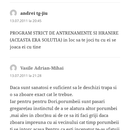
andrei tg-jiu
spune:
13.07.2011 la 20:45
PROGRAM STRICT DE ANTRENAMENTE SI HRANIRE
(ACEASTA ERA SOLUTIA) in loc sa te joci tu cu ei se
joaca ei cu tine
Vasile Adrian-Mihai
spune:
13.07.2011 la 21:28
Daca sunt sanatosi e suficient sa le deschizi trapa si
o sa zboare exact cat le trebue.
Iar pentru pentru Dori,porumbeii sunt pasari
gregare(au instinctul de a se alatura altor porumbei
,mai ales in zbor)nu ai de ce sa iti faci griji daca
zboara impreuna cu ai vecinului cat timp porumbeii
ti se intorc acasa.Pentru ca esti incepator te-as sfatuii