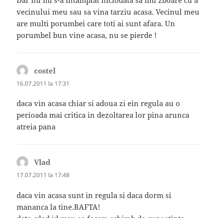
Dar nu mi s-a intamplat niciodata sa imi zboare cu a
vecinului meu sau sa vina tarziu acasa. Vecinul meu
are multi porumbei care toti ai sunt afara. Un
porumbel bun vine acasa, nu se pierde !
costel
spune:
16.07.2011 la 17:31
daca vin acasa chiar si adoua zi ein regula au o
perioada mai critica in dezoltarea lor pina arunca
atreia pana
Vlad
spune:
17.07.2011 la 17:48
daca vin acasa sunt in regula si daca dorm si
mananca la tine.BAFTA!