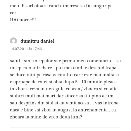
meu. E sarbatoare cand nimeresc sa fie singur pe
cer.
HAi noroc!!!
dumitru daniel
spune:
14.07.2011 la 17:46
salut…sint incepator si e primu meu comentariu… sa
incep cu o intrebare…pui mei cind le deschid trapa
se duce intii pe casa vecinului care este mai inalta si
e aproape de cotet si abia dupa 5…10 minute pleaca
in zbor e ceva in neregula cu asta / zboara si cu alte
stoluri mult mai mari dar sincer sa fiu pina acum
sau desprins din stol si au venit acasa … vas intreba
daca e bine sai zbor in august la antrenamente…ca
zboara la mine de vreo doua luni?