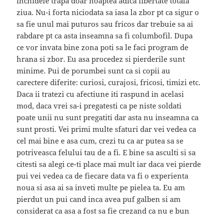
inchidele trapa doar noaptea adica libertate totala
ziua. Nu-i forta niciodata sa iasa la zbor pt ca sigur o
sa fie unul mai puturos sau fricos dar trebuie sa ai
rabdare pt ca asta inseamna sa fi columbofil. Dupa
ce vor invata bine zona poti sa le faci program de
hrana si zbor. Eu asa procedez si pierderile sunt
minime. Pui de porumbei sunt ca si copii au
carectere diferite: curiosi, curajosi, fricosi, timizi etc.
Daca ii tratezi cu afectiune iti raspund in acelasi
mod, daca vrei sa-i pregatesti ca pe niste soldati
poate unii nu sunt pregatiti dar asta nu inseamna ca
sunt prosti. Vei primi multe sfaturi dar vei vedea ca
cel mai bine e asa cum, crezi tu ca ar putea sa se
potriveasca felului tau de a fi. E bine sa asculti si sa
citesti sa alegi ce-ti place mai mult iar daca vei pierde
pui vei vedea ca de fiecare data va fi o experienta
noua si asa ai sa inveti multe pe pielea ta. Eu am
pierdut un pui cand inca avea puf galben si am
considerat ca asa a fost sa fie crezand ca nu e bun