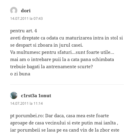
dori
spune:
14.07.2011 la 07:43
pentru art. 4
aveti dreptate ca odata cu maturizarea intra in stol si
se despart si zboara in jurul casei.
Va multumesc pentru sfaturi…sunt foarte utile…
mai am o intrebare puii la a cata pana schimbata
trebuie bagati la antrenamente scurte?
o zi buna
c1rst3a 1onut
spune:
14.07.2011 la 11:14
pt porumbei.ro: Dar daca, casa mea este foarte
aproape de casa vecinului si este putin mai ianlta ,
iar porumbeii se lasa pe ea cand vin de la zbor este