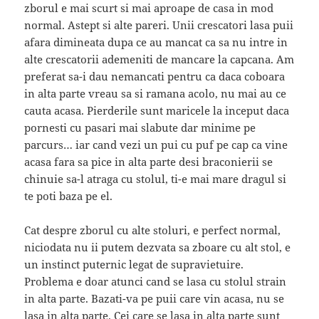
zborul e mai scurt si mai aproape de casa in mod
normal. Astept si alte pareri. Unii crescatori lasa puii
afara dimineata dupa ce au mancat ca sa nu intre in
alte crescatorii ademeniti de mancare la capcana. Am
preferat sa-i dau nemancati pentru ca daca coboara
in alta parte vreau sa si ramana acolo, nu mai au ce
cauta acasa. Pierderile sunt maricele la inceput daca
pornesti cu pasari mai slabute dar minime pe
parcurs… iar cand vezi un pui cu puf pe cap ca vine
acasa fara sa pice in alta parte desi braconierii se
chinuie sa-l atraga cu stolul, ti-e mai mare dragul si
te poti baza pe el.
Cat despre zborul cu alte stoluri, e perfect normal,
niciodata nu ii putem dezvata sa zboare cu alt stol, e
un instinct puternic legat de supravietuire.
Problema e doar atunci cand se lasa cu stolul strain
in alta parte. Bazati-va pe puii care vin acasa, nu se
lasa in alta parte. Cei care se lasa in alta parte sunt