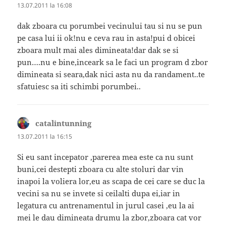
13.07.2011 la 16:08
dak zboara cu porumbei vecinului tau si nu se pun
pe casa lui ii ok!nu e ceva rau in asta!pui d obicei
zboara mult mai ales dimineata!dar dak se si
pun….nu e bine,inceark sa le faci un program d zbor
dimineata si seara,dak nici asta nu da randament..te
sfatuiesc sa iti schimbi porumbei..
catalintunning
spune:
13.07.2011 la 16:15
Si eu sant incepator ,parerea mea este ca nu sunt
buni,cei destepti zboara cu alte stoluri dar vin
inapoi la voliera lor,eu as scapa de cei care se duc la
vecini sa nu se invete si ceilalti dupa ei,iar in
legatura cu antrenamentul in jurul casei ,eu la ai
mei le dau dimineata drumu la zbor,zboara cat vor