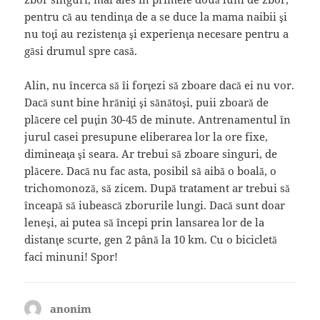
pentru că au tendinţa de a se duce la mama naibii şi
nu toţi au rezistenţa şi experienţa necesare pentru a
găsi drumul spre casă.
Alin, nu încerca să îi forţezi să zboare dacă ei nu vor.
Dacă sunt bine hrăniţi şi sănătoşi, puii zboară de
plăcere cel puţin 30-45 de minute. Antrenamentul în
jurul casei presupune eliberarea lor la ore fixe,
dimineaţa şi seara. Ar trebui să zboare singuri, de
plăcere. Dacă nu fac asta, posibil să aibă o boală, o
trichomonoză, să zicem. După tratament ar trebui să
înceapă să iubească zborurile lungi. Dacă sunt doar
leneşi, ai putea să începi prin lansarea lor de la
distanţe scurte, gen 2 până la 10 km. Cu o bicicletă
faci minuni! Spor!
anonim
spune: