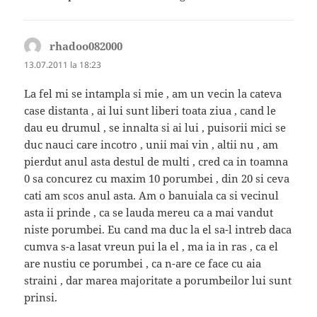
rhadoo082000
spune:
13.07.2011 la 18:23
La fel mi se intampla si mie , am un vecin la cateva
case distanta , ai lui sunt liberi toata ziua , cand le
dau eu drumul , se innalta si ai lui , puisorii mici se
duc nauci care incotro , unii mai vin , altii nu , am
pierdut anul asta destul de multi , cred ca in toamna
0 sa concurez cu maxim 10 porumbei , din 20 si ceva
cati am scos anul asta. Am o banuiala ca si vecinul
asta ii prinde , ca se lauda mereu ca a mai vandut
niste porumbei. Eu cand ma duc la el sa-l intreb daca
cumva s-a lasat vreun pui la el , ma ia in ras , ca el
are nustiu ce porumbei , ca n-are ce face cu aia
straini , dar marea majoritate a porumbeilor lui sunt
prinsi.