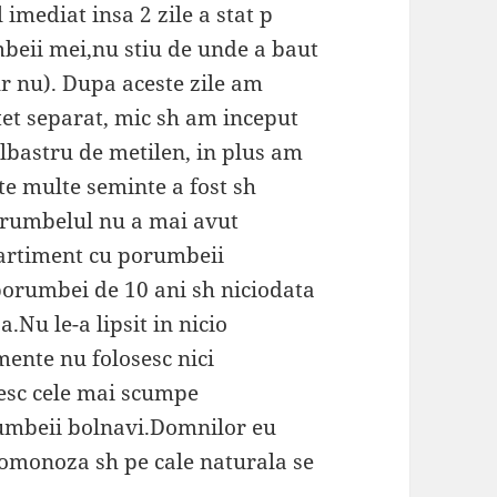
imediat insa 2 zile a stat p
mbeii mei,nu stiu de unde a baut
r nu). Dupa aceste zile am
otet separat, mic sh am inceput
albastru de metilen, in plus am
te multe seminte a fost sh
orumbelul nu a mai avut
partiment cu porumbeii
orumbei de 10 ani sh niciodata
Nu le-a lipsit in nicio
ente nu folosesc nici
sesc cele mai scumpe
rumbeii bolnavi.Domnilor eu
homonoza sh pe cale naturala se