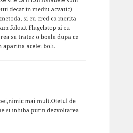
t(se stie ca tricomonadele sunt
tui decat in mediu acvatic).
 metoda, si eu cred ca merita
am folosit Flagelstop si cu
vrea sa tratez o boala dupa ce
 aparitia acelei boli.
ei,nimic mai mult.Otetul de
ne si inhiba putin dezvoltarea