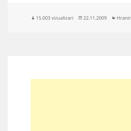
Publicat
Catego
15.003 vizualizari
22.11.2009
Hranir
pe