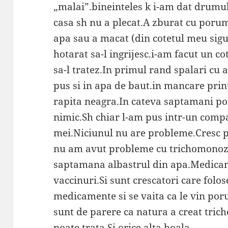
„malai”.bineinteles k i-am dat drumul 
casa sh nu a plecat.A zburat cu poru
apa sau a macat (din cotetul meu sigu
hotarat sa-l ingrijesc.i-am facut un c
sa-l tratez.In primul rand spalari cu 
pus si in apa de baut.in mancare prin
rapita neagra.In cateva saptamani p
nimic.Sh chiar l-am pus intr-un com
mei.Niciunul nu are probleme.Cresc p
nu am avut probleme cu trichomonoza.
saptamana albastrul din apa.Medicam
vaccinuri.Si sunt crescatori care folo
medicamente si se vaita ca le vin po
sunt de parere ca natura a creat tric
poate trata.Si orice alta boala….