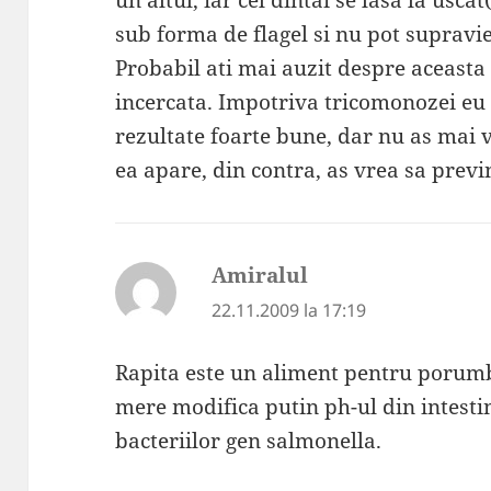
un altul, iar cel dintai se lasa la usca
sub forma de flagel si nu pot supravie
Probabil ati mai auzit despre aceasta
incercata. Impotriva tricomonozei eu 
rezultate foarte bune, dar nu as mai 
ea apare, din contra, as vrea sa previn
Amiralul
spune:
22.11.2009 la 17:19
Rapita este un aliment pentru porumb
mere modifica putin ph-ul din intesti
bacteriilor gen salmonella.