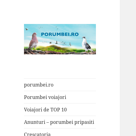
Porumbei.ro
Enciclopedia porumbelului
porumbei.ro
Porumbei voiajori
Voiajori de TOP 10
Anunturi – porumbei pripasiti
Crescatoria