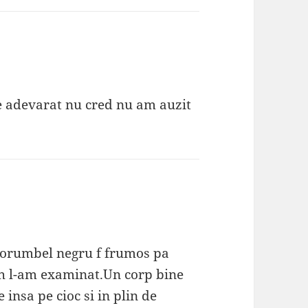
te adevarat nu cred nu am auzit
 porumbel negru f frumos pa
 sh l-am examinat.Un corp bine
 insa pe cioc si in plin de