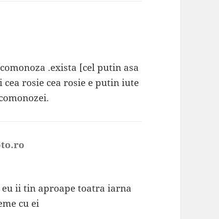
icomonoza .exista [cel putin asa
i cea rosie cea rosie e putin iute
ricomonozei.
to.ro
spune:
 eu ii tin aproape toatra iarna
eme cu ei