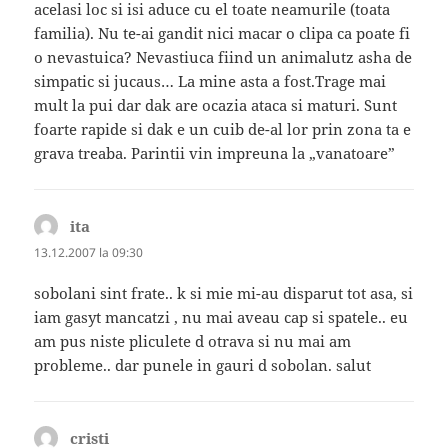
acelasi loc si isi aduce cu el toate neamurile (toata
familia). Nu te-ai gandit nici macar o clipa ca poate fi
o nevastuica? Nevastiuca fiind un animalutz asha de
simpatic si jucaus… La mine asta a fost.Trage mai
mult la pui dar dak are ocazia ataca si maturi. Sunt
foarte rapide si dak e un cuib de-al lor prin zona ta e
grava treaba. Parintii vin impreuna la „vanatoare”
ita
spune:
13.12.2007 la 09:30
sobolani sint frate.. k si mie mi-au disparut tot asa, si
iam gasyt mancatzi , nu mai aveau cap si spatele.. eu
am pus niste pliculete d otrava si nu mai am
probleme.. dar punele in gauri d sobolan. salut
cristi
spune: