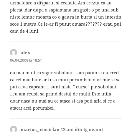
urmatoare a disparut si cealalta.Am crezut ca au
plecat ,dar dupa o saptamana am gasit-o pe una sub
niste lemne moarta co o gaura in burta si un intestin
scos 1 metru.Ce le-ar fi putut omara??????? erau pui
cam de 4 luni.
alex
spune:
06.04.2008 la 18:51
da mai mult ca sigur sobolani …am patito si eu,cred
ca cel mai bine ar fi sa muti porumbeii o vreme si sa
pui ceva capcane …sunt niste ” curse” ptr.sobolani
..eu am reusit sa prind destul de multi.Este utila
doar daca nu mai au ce ataca,si asa poti afla si ce a
atacat acei porumbei.
marius_ ciocirlan 12 ani din tg neamt-