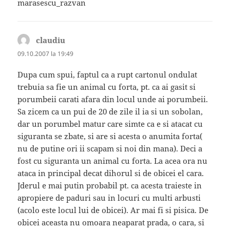
marasescu_razvan
claudiu
spune:
09.10.2007 la 19:49
Dupa cum spui, faptul ca a rupt cartonul ondulat
trebuia sa fie un animal cu forta, pt. ca ai gasit si
porumbeii carati afara din locul unde ai porumbeii.
Sa zicem ca un pui de 20 de zile il ia si un sobolan,
dar un porumbel matur care simte ca e si atacat cu
siguranta se zbate, si are si acesta o anumita forta(
nu de putine ori ii scapam si noi din mana). Deci a
fost cu siguranta un animal cu forta. La acea ora nu
ataca in principal decat dihorul si de obicei el cara.
Jderul e mai putin probabil pt. ca acesta traieste in
apropiere de paduri sau in locuri cu multi arbusti
(acolo este locul lui de obicei). Ar mai fi si pisica. De
obicei aceasta nu omoara neaparat prada, o cara, si