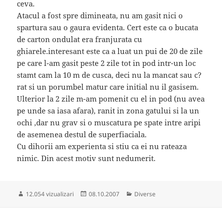
ceva.
Atacul a fost spre dimineata, nu am gasit nici o
spartura sau o gaura evidenta. Cert este ca o bucata
de carton ondulat era franjurata cu
ghiarele.interesant este ca a luat un pui de 20 de zile
pe care l-am gasit peste 2 zile tot in pod intr-un loc
stamt cam la 10 m de cusca, deci nu la mancat sau c?
rat si un porumbel matur care initial nu il gasisem.
Ulterior la 2 zile m-am pomenit cu el in pod (nu avea
pe unde sa iasa afara), ranit in zona gatului si la un
ochi ,dar nu grav si o muscatura pe spate intre aripi
de asemenea destul de superfiaciala.
Cu dihorii am experienta si stiu ca ei nu rateaza
nimic. Din acest motiv sunt nedumerit.
Publicat
Categorii
12.054 vizualizari
08.10.2007
Diverse
pe