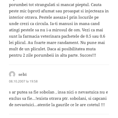
porumbei tot strangulati si mancat pieptul. Cauta
peste mic (sprot) afumat sau proaspat si injecteaza in
interior otrava. Pestele aseaza-l prin locurile pe
unde crezi ca circula. Ia-ti manusi in mana cand
atingi pestele sa nu i-a mirosul de om. Vezi ca mai
sunt la farmacia veterinara pachetele de 0.5 sau 0.6
lei plicul. Au foarte mare randament. Nu pune mai
mult de un pliculet. Daca ai posibilitatea muta
pentru 2 zile porumbeii in alta parte. Succes!!!
sebi
spune:
08.10.2007 la 19:58
s ar putea sa fie sobolan , insa nici o nevastuica nu e
exclus sa fie…!exista otrava ptr. sobolani, si capcani
de nevastuici…atentie la gaurile ce le are cotetul !!!