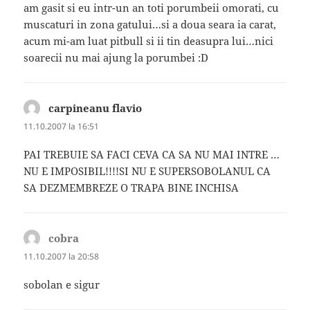
am gasit si eu intr-un an toti porumbeii omorati, cu
muscaturi in zona gatului…si a doua seara ia carat,
acum mi-am luat pitbull si ii tin deasupra lui…nici
soarecii nu mai ajung la porumbei :D
carpineanu flavio
spune:
11.10.2007 la 16:51
PAI TREBUIE SA FACI CEVA CA SA NU MAI INTRE …
NU E IMPOSIBIL!!!!SI NU E SUPERSOBOLANUL CA
SA DEZMEMBREZE O TRAPA BINE INCHISA
cobra
spune:
11.10.2007 la 20:58
sobolan e sigur