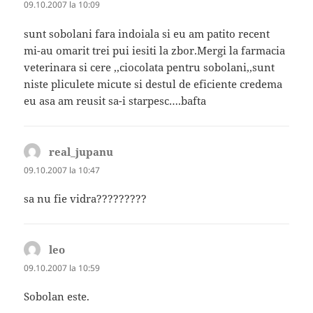
09.10.2007 la 10:09
sunt sobolani fara indoiala si eu am patito recent
mi-au omarit trei pui iesiti la zbor.Mergi la farmacia
veterinara si cere ,,ciocolata pentru sobolani,,sunt
niste pliculete micute si destul de eficiente credema
eu asa am reusit sa-i starpesc….bafta
real_jupanu
spune:
09.10.2007 la 10:47
sa nu fie vidra?????????
leo
spune:
09.10.2007 la 10:59
Sobolan este.