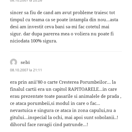
08.10.2007 la 20:26
sincer sa fiu de cand am avut probleme traiesc tot
timpul cu teama ca se poate intampla din nou…asta
desi am investit ceva bani sa-mi fac cotetul mai
sigur. dar dupa parerea mea o voliera nu poate fi
niciodata 100% sigura.
sebi
spune:
08.10.2007 la 21:11
era prin anii’80 o carte Cresterea Porumbeilor… la
finalul cartii era un capitol RAPITOARELE…in care
erau prezentate toate pasarile si animalele de prada ,
ce ataca porumbeii,si modul in care o fac…
nevastuica e singura ce ataca in zona capului,nu a
gitului…inspecial la ochi, mai apoi sunt sobolanii..!
dihorul face ravagii cind patrunde…!