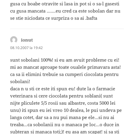
gusa cu boabe otravite si lasa in pot si o sa-l gasesti
cu gusa mancata …….eu cred ca este sobolan dar nu
se stie niciodata ce surpriza o sa ai .bafta
ionut
spune:
08.10.2007 la 19:42
sunt sobolani 100%! si eu am avuit probleme cu ei!
mi ao mancat aproape toate oualele primavara asta!
ca sa ii elimini trebuie sa cumperi ciocolata pentru
sobolani!
daca n u sti ce este iti spun eu! dute la o farmacie
veterinara si cere ciocolata pentru soblani( sunt
nijte pliculete 5/5 rosii sau albastre, costa 5000 lei
unu) iti spun eu iei vreo 10 dealea, le pui undeva pe
langa cotet, dar sa a nu pui mana pe ele…si nu ai
treaba…ca sobolanii nu o manaca pe loc…o duce in
subteran si manaca toti;)! eu asa am scapat! si sa sti