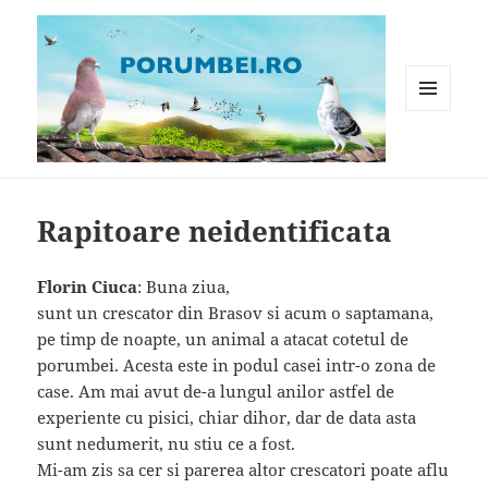
MENIU
ȘI
WIDGET-
Porumbei.ro
URI
Rapitoare neidentificata
Florin Ciuca
: Buna ziua,
sunt un crescator din Brasov si acum o saptamana,
pe timp de noapte, un animal a atacat cotetul de
porumbei. Acesta este in podul casei intr-o zona de
case. Am mai avut de-a lungul anilor astfel de
experiente cu pisici, chiar dihor, dar de data asta
sunt nedumerit, nu stiu ce a fost.
Mi-am zis sa cer si parerea altor crescatori poate aflu