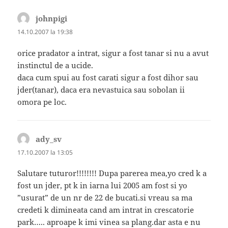
johnpigi
spune:
14.10.2007 la 19:38
orice pradator a intrat, sigur a fost tanar si nu a avut
instinctul de a ucide.
daca cum spui au fost carati sigur a fost dihor sau
jder(tanar), daca era nevastuica sau sobolan ii
omora pe loc.
ady_sv
spune:
17.10.2007 la 13:05
Salutare tuturor!!!!!!!! Dupa parerea mea,yo cred k a
fost un jder, pt k in iarna lui 2005 am fost si yo
”usurat” de un nr de 22 de bucati.si vreau sa ma
credeti k dimineata cand am intrat in crescatorie
park….. aproape k imi vinea sa plang.dar asta e nu