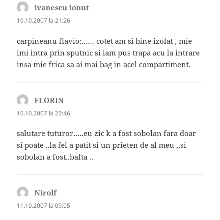
ivanescu ionut
spune:
10.10.2007 la 21:26
carpineanu flavio:…… cotet am si bine izolat , mie
imi intra prin sputnic si iam pus trapa acu la intrare
insa mie frica sa ai mai bag in acel compartiment.
FLORIN
spune:
10.10.2007 la 23:46
salutare tuturor…..eu zic k a fost sobolan fara doar
si poate ..la fel a patit si un prieten de al meu ,,si
sobolan a fost..bafta ..
Nirolf
spune:
11.10.2007 la 09:05