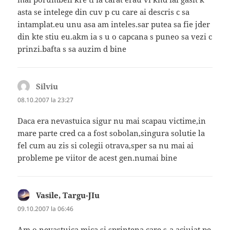
asta se intelege din cuv p cu care ai descris c sa
intamplat.eu unu asa am inteles.sar putea sa fie jder
din kte stiu eu.akm ia s u o capcana s puneo sa vezi c
prinzi.bafta s sa auzim d bine
Silviu
spune:
08.10.2007 la 23:27
Daca era nevastuica sigur nu mai scapau victime,in
mare parte cred ca a fost sobolan,singura solutie la
fel cum au zis si colegii otrava,sper sa nu mai ai
probleme pe viitor de acest gen.numai bine
Vasile, Targu-JIu
spune:
09.10.2007 la 06:46
Am o nevastuica mica si sprintena care s-a aciuiat pe