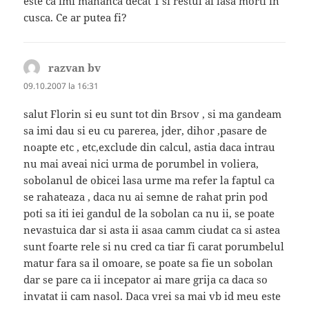
este ca imi mananca decat 1 si restul ai lasa morti in
cusca. Ce ar putea fi?
razvan bv
spune:
09.10.2007 la 16:31
salut Florin si eu sunt tot din Brsov , si ma gandeam
sa imi dau si eu cu parerea, jder, dihor ,pasare de
noapte etc , etc,exclude din calcul, astia daca intrau
nu mai aveai nici urma de porumbel in voliera,
sobolanul de obicei lasa urme ma refer la faptul ca
se rahateaza , daca nu ai semne de rahat prin pod
poti sa iti iei gandul de la sobolan ca nu ii, se poate
nevastuica dar si asta ii asaa camm ciudat ca si astea
sunt foarte rele si nu cred ca tiar fi carat porumbelul
matur fara sa il omoare, se poate sa fie un sobolan
dar se pare ca ii incepator ai mare grija ca daca so
invatat ii cam nasol. Daca vrei sa mai vb id meu este