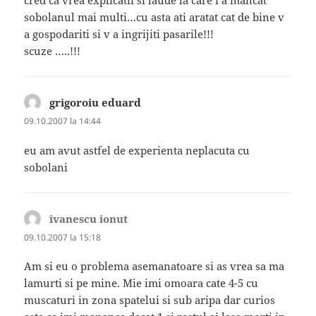
cred ca vrea explicatii si laude la care i a mancat
sobolanul mai multi…cu asta ati aratat cat de bine v
a gospodariti si v a ingrijiti pasarile!!!
scuze …..!!!
grigoroiu eduard
spune:
09.10.2007 la 14:44
eu am avut astfel de experienta neplacuta cu
sobolani
ivanescu ionut
spune:
09.10.2007 la 15:18
Am si eu o problema asemanatoare si as vrea sa ma
lamurti si pe mine. Mie imi omoara cate 4-5 cu
muscaturi in zona spatelui si sub aripa dar curios