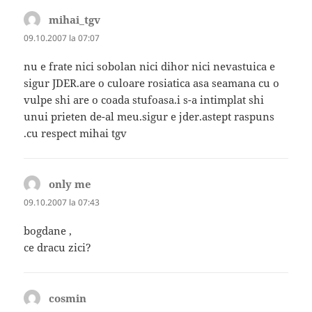
mihai_tgv
spune:
09.10.2007 la 07:07
nu e frate nici sobolan nici dihor nici nevastuica e
sigur JDER.are o culoare rosiatica asa seamana cu o
vulpe shi are o coada stufoasa.i s-a intimplat shi
unui prieten de-al meu.sigur e jder.astept raspuns
.cu respect mihai tgv
only me
spune:
09.10.2007 la 07:43
bogdane ,
ce dracu zici?
cosmin
spune: