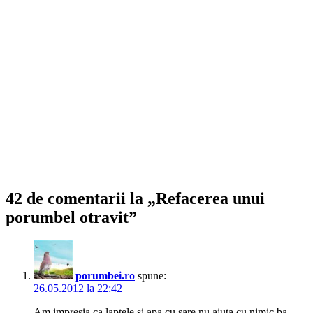
42 de comentarii la „Refacerea unui
porumbel otravit”
porumbei.ro
spune:
26.05.2012 la 22:42
Am impresia ca laptele si apa cu sare nu ajuta cu nimic ba