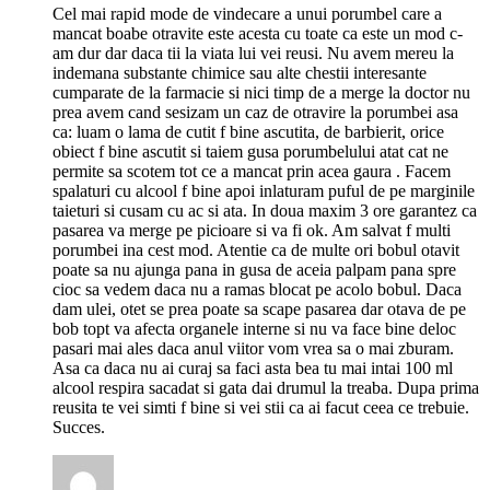
Cel mai rapid mode de vindecare a unui porumbel care a
mancat boabe otravite este acesta cu toate ca este un mod c-
am dur dar daca tii la viata lui vei reusi. Nu avem mereu la
indemana substante chimice sau alte chestii interesante
cumparate de la farmacie si nici timp de a merge la doctor nu
prea avem cand sesizam un caz de otravire la porumbei asa
ca: luam o lama de cutit f bine ascutita, de barbierit, orice
obiect f bine ascutit si taiem gusa porumbelului atat cat ne
permite sa scotem tot ce a mancat prin acea gaura . Facem
spalaturi cu alcool f bine apoi inlaturam puful de pe marginile
taieturi si cusam cu ac si ata. In doua maxim 3 ore garantez ca
pasarea va merge pe picioare si va fi ok. Am salvat f multi
porumbei ina cest mod. Atentie ca de multe ori bobul otavit
poate sa nu ajunga pana in gusa de aceia palpam pana spre
cioc sa vedem daca nu a ramas blocat pe acolo bobul. Daca
dam ulei, otet se prea poate sa scape pasarea dar otava de pe
bob topt va afecta organele interne si nu va face bine deloc
pasari mai ales daca anul viitor vom vrea sa o mai zburam.
Asa ca daca nu ai curaj sa faci asta bea tu mai intai 100 ml
alcool respira sacadat si gata dai drumul la treaba. Dupa prima
reusita te vei simti f bine si vei stii ca ai facut ceea ce trebuie.
Succes.