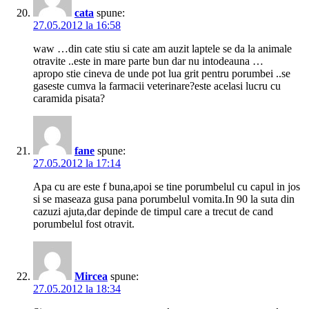
cata
spune:
27.05.2012 la 16:58
waw …din cate stiu si cate am auzit laptele se da la animale
otravite ..este in mare parte bun dar nu intodeauna …
apropo stie cineva de unde pot lua grit pentru porumbei ..se
gaseste cumva la farmacii veterinare?este acelasi lucru cu
caramida pisata?
fane
spune:
27.05.2012 la 17:14
Apa cu are este f buna,apoi se tine porumbelul cu capul in jos
si se maseaza gusa pana porumbelul vomita.In 90 la suta din
cazuzi ajuta,dar depinde de timpul care a trecut de cand
porumbelul fost otravit.
Mircea
spune:
27.05.2012 la 18:34