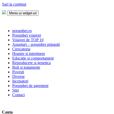
Sari la conținut
Meniu și widget-uri
Porumbei.ro
Enciclopedia porumbelului
porumbei.ro
Porumbei voiajori
Voiajori de TOP 10
Anunturi – porumbei pripasiti
Crescatoria
Hranire si intretinere
Educatie si comportament
Reproducere si genetica
Boli si tratamente
Povesti
Diverse
Incepatori
Porumbei de agrement
Stiri
Contact
Cauta