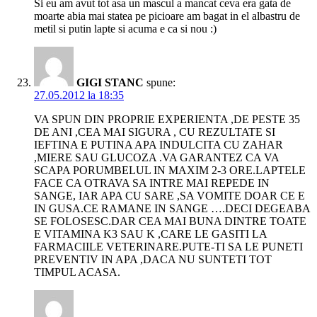
Si eu am avut tot asa un mascul a mancat ceva era gata de
moarte abia mai statea pe picioare am bagat in el albastru de
metil si putin lapte si acuma e ca si nou :)
GIGI STANC
spune:
27.05.2012 la 18:35
VA SPUN DIN PROPRIE EXPERIENTA ,DE PESTE 35
DE ANI ,CEA MAI SIGURA , CU REZULTATE SI
IEFTINA E PUTINA APA INDULCITA CU ZAHAR
,MIERE SAU GLUCOZA .VA GARANTEZ CA VA
SCAPA PORUMBELUL IN MAXIM 2-3 ORE.LAPTELE
FACE CA OTRAVA SA INTRE MAI REPEDE IN
SANGE, IAR APA CU SARE ,SA VOMITE DOAR CE E
IN GUSA.CE RAMANE IN SANGE ….DECI DEGEABA
SE FOLOSESC.DAR CEA MAI BUNA DINTRE TOATE
E VITAMINA K3 SAU K ,CARE LE GASITI LA
FARMACIILE VETERINARE.PUTE-TI SA LE PUNETI
PREVENTIV IN APA ,DACA NU SUNTETI TOT
TIMPUL ACASA.