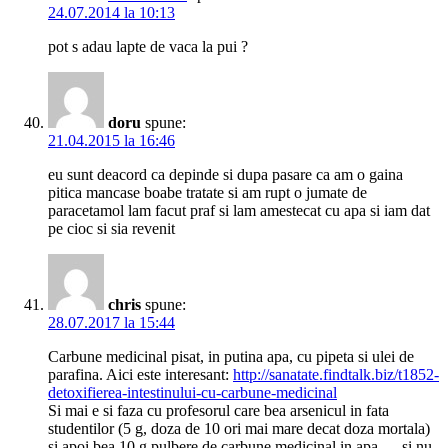
24.07.2014 la 10:13
pot s adau lapte de vaca la pui ?
doru
spune:
21.04.2015 la 16:46
eu sunt deacord ca depinde si dupa pasare ca am o gaina
pitica mancase boabe tratate si am rupt o jumate de
paracetamol lam facut praf si lam amestecat cu apa si iam dat
pe cioc si sia revenit
chris
spune:
28.07.2017 la 15:44
Carbune medicinal pisat, in putina apa, cu pipeta si ulei de
parafina. Aici este interesant:
http://sanatate.findtalk.biz/t1852-
detoxifierea-intestinului-cu-carbune-medicinal
Si mai e si faza cu profesorul care bea arsenicul in fata
studentilor (5 g, doza de 10 ori mai mare decat doza mortala)
si apoi bea 10 g pulbere de carbune medicinal in apa … si nu