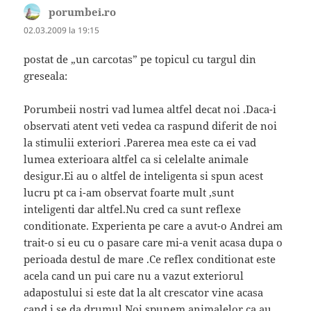
porumbei.ro
spune:
02.03.2009 la 19:15
postat de „un carcotas” pe topicul cu targul din
greseala:
Porumbeii nostri vad lumea altfel decat noi .Daca-i
observati atent veti vedea ca raspund diferit de noi
la stimulii exteriori .Parerea mea este ca ei vad
lumea exterioara altfel ca si celelalte animale
desigur.Ei au o altfel de inteligenta si spun acest
lucru pt ca i-am observat foarte mult ,sunt
inteligenti dar altfel.Nu cred ca sunt reflexe
conditionate. Experienta pe care a avut-o Andrei am
trait-o si eu cu o pasare care mi-a venit acasa dupa o
perioada destul de mare .Ce reflex conditionat este
acela cand un pui care nu a vazut exteriorul
adapostului si este dat la alt crescator vine acasa
cand i se da drumul.Noi spunem animalelor ca au