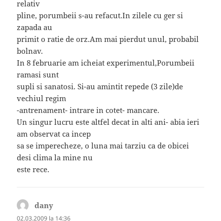
relativ
pline, porumbeii s-au refacut.In zilele cu ger si
zapada au
primit o ratie de orz.Am mai pierdut unul, probabil
bolnav.
In 8 februarie am icheiat experimentul,Porumbeii
ramasi sunt
supli si sanatosi. Si-au amintit repede (3 zile)de
vechiul regim
-antrenament- intrare in cotet- mancare.
Un singur lucru este altfel decat in alti ani- abia ieri
am observat ca incep
sa se imperecheze, o luna mai tarziu ca de obicei
desi clima la mine nu
este rece.
dany
spune:
02.03.2009 la 14:36