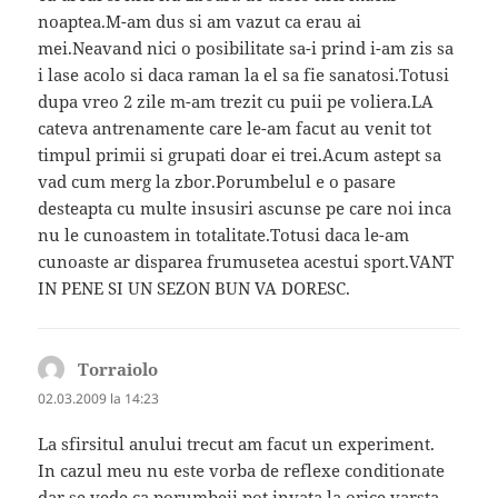
noaptea.M-am dus si am vazut ca erau ai
mei.Neavand nici o posibilitate sa-i prind i-am zis sa
i lase acolo si daca raman la el sa fie sanatosi.Totusi
dupa vreo 2 zile m-am trezit cu puii pe voliera.LA
cateva antrenamente care le-am facut au venit tot
timpul primii si grupati doar ei trei.Acum astept sa
vad cum merg la zbor.Porumbelul e o pasare
desteapta cu multe insusiri ascunse pe care noi inca
nu le cunoastem in totalitate.Totusi daca le-am
cunoaste ar disparea frumusetea acestui sport.VANT
IN PENE SI UN SEZON BUN VA DORESC.
Torraiolo
spune:
02.03.2009 la 14:23
La sfirsitul anului trecut am facut un experiment.
In cazul meu nu este vorba de reflexe conditionate
dar se vede ca porumbeii pot invata la orice varsta.