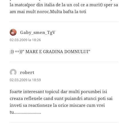
la matca(por din italia de la un col ce a murit) sper sa
am mai mult noroc.Multa bafta la toti
Gaby_smen_TgV
spune:
02.03.2009 la 18:26
:)) ==))” MARE E GRADINA DOMNULUI”
robert
spune:
02.03.2009 la 18:59
foarte interesant topicul dar multi porumbei isi
creaza reflexele cand sunt puiandri atunci poti sai
inveti sa reactioneze la orice miscare cum vrei
tu………………….