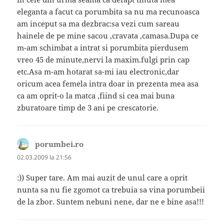
eleganta a facut ca porumbita sa nu ma recunoasca
am inceput sa ma dezbrac:sa vezi cum sareau
hainele de pe mine sacou ,cravata ,camasa.Dupa ce
m-am schimbat a intrat si porumbita pierdusem
vreo 45 de minute,nervi la maxim.fulgi prin cap
etc.Asa m-am hotarat sa-mi iau electronic,dar
oricum acea femela intra doar in prezenta mea asa
ca am oprit-o la matca ,fiind si cea mai buna
zburatoare timp de 3 ani pe crescatorie.
porumbei.ro
spune:
02.03.2009 la 21:56
:)) Super tare. Am mai auzit de unul care a oprit
nunta sa nu fie zgomot ca trebuia sa vina porumbeii
de la zbor. Suntem nebuni nene, dar ne e bine asa!!!