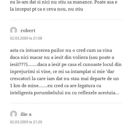
eu le-am dat si nici nu stiu sa manance. Poate asa e
la inceput pt ca e ceva nou, nu stiu
robert
spune:
02.03.2009 la 21:08
asta cu intoarcerea puilor nu o cred cum sa vina
daca nici macar nu a iesit din voliera (sau poate a
iesit???)……..daca a iesit pe casa el cunoaste locul din
inprejurimi si vine, ce mi sa intamplat si mie ‘dar
crescatori la care iam dat nu stau mai departe de un
1 km de mine…….eu cred ca are legatura cu
inteligenta porumbelului nu cu reflexele acestuia…
ilie a
spune:
02.03.2009 la 21:20