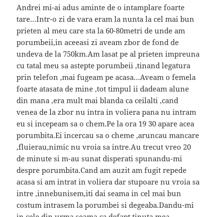
Andrei mi-ai adus aminte de o intamplare foarte
tare…Intr-o zi de vara eram la nunta la cel mai bun
prieten al meu care sta la 60-80metri de unde am
porumbeii,in aceeasi zi aveam zbor de fond de
undeva de la 750km.Am lasat pe al prieten impreuna
cu tatal meu sa astepte porumbeii ,tinand legatura
prin telefon ,mai fugeam pe acasa…Aveam o femela
foarte atasata de mine ,tot timpul ii dadeam alune
din mana ,era mult mai blanda ca ceilalti ,cand
venea de la zbor nu intra in voliera pana nu intram
eu si incepeam sa o chem.Pe la ora 19 30 apare acea
porumbita.Ei incercau sa o cheme ,aruncau mancare
,fluierau,nimic nu vroia sa intre.Au trecut vreo 20
de minute si m-au sunat disperati spunandu-mi
despre porumbita.Cand am auzit am fugit repede
acasa si am intrat in voliera dar stupoare nu vroia sa
intre ,innebunisem,iti dai seama in cel mai bun
costum intrasem la porumbei si degeaba.Dandu-mi
in cele din urma seama ca defapt tinuta mea