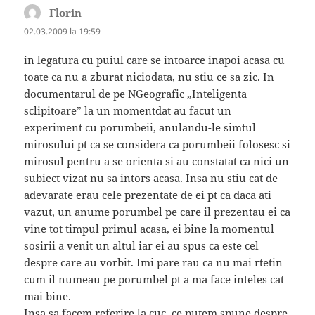
Florin
spune:
02.03.2009 la 19:59
in legatura cu puiul care se intoarce inapoi acasa cu
toate ca nu a zburat niciodata, nu stiu ce sa zic. In
documentarul de pe NGeografic „Inteligenta
sclipitoare” la un momentdat au facut un
experiment cu porumbeii, anulandu-le simtul
mirosului pt ca se considera ca porumbeii folosesc si
mirosul pentru a se orienta si au constatat ca nici un
subiect vizat nu sa intors acasa. Insa nu stiu cat de
adevarate erau cele prezentate de ei pt ca daca ati
vazut, un anume porumbel pe care il prezentau ei ca
vine tot timpul primul acasa, ei bine la momentul
sosirii a venit un altul iar ei au spus ca este cel
despre care au vorbit. Imi pare rau ca nu mai rtetin
cum il numeau pe porumbel pt a ma face inteles cat
mai bine.
Insa sa facem referire la cuc. ce putem spune despre