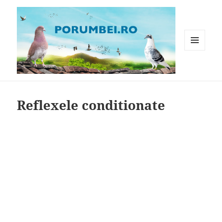
MENIU
ȘI
WIDGET-
Porumbei.ro
URI
Reflexele conditionate