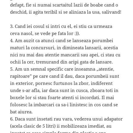
defapt, fie si numai scartaitul lazii de boabe cand o
deschid, ii agita teribil si se aliniaza la usa, salivand!
3. Cand iei cosul si intri cu el, ei stiu ca urmeaza
ceva nasol, se vede pe fata lor :)).
4. Am auzit ca atunci cand se lanseaza porumbei
maturi la concursuri, in dimineata lansarii, acestia
nici nu mai dau atentie mancarii sau apei, ci stau cu
ochii la cer, tremurand din aripi gata de lansare.
5. Am un semnal specific care inseamna „atentie,
rapitoare” pe care cand il dau, daca porumbeii sunt
in exterior, pornesc furtunos la zbor, indiferent
unde s-ar afla, iar daca sunt in cusca, zboara toti in
boxele lor si stau foarte atenti si incordati. Il mai
folosesc la imbarcari ca sa-i linistesc in cos cand se
bat aiurea.
6. Daca sunt insetati rau vara, vederea unui adapator
(acela clasic de 5 litri) ii mobilizeaza imediat, au