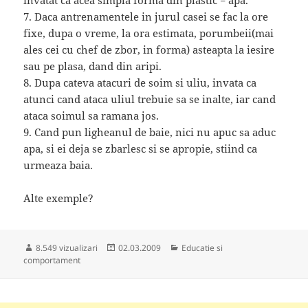
invatat ca acea simpla forma din plastic = apa.
7. Daca antrenamentele in jurul casei se fac la ore
fixe, dupa o vreme, la ora estimata, porumbeii(mai
ales cei cu chef de zbor, in forma) asteapta la iesire
sau pe plasa, dand din aripi.
8. Dupa cateva atacuri de soim si uliu, invata ca
atunci cand ataca uliul trebuie sa se inalte, iar cand
ataca soimul sa ramana jos.
9. Cand pun ligheanul de baie, nici nu apuc sa aduc
apa, si ei deja se zbarlesc si se apropie, stiind ca
urmeaza baia.
Alte exemple?
Publicat
Categorii
8.549 vizualizari
02.03.2009
Educatie si
pe
comportament