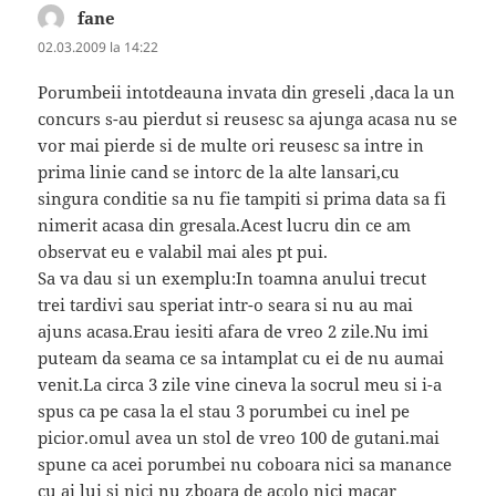
fane
spune:
02.03.2009 la 14:22
Porumbeii intotdeauna invata din greseli ,daca la un
concurs s-au pierdut si reusesc sa ajunga acasa nu se
vor mai pierde si de multe ori reusesc sa intre in
prima linie cand se intorc de la alte lansari,cu
singura conditie sa nu fie tampiti si prima data sa fi
nimerit acasa din gresala.Acest lucru din ce am
observat eu e valabil mai ales pt pui.
Sa va dau si un exemplu:In toamna anului trecut
trei tardivi sau speriat intr-o seara si nu au mai
ajuns acasa.Erau iesiti afara de vreo 2 zile.Nu imi
puteam da seama ce sa intamplat cu ei de nu aumai
venit.La circa 3 zile vine cineva la socrul meu si i-a
spus ca pe casa la el stau 3 porumbei cu inel pe
picior.omul avea un stol de vreo 100 de gutani.mai
spune ca acei porumbei nu coboara nici sa manance
cu ai lui si nici nu zboara de acolo nici macar