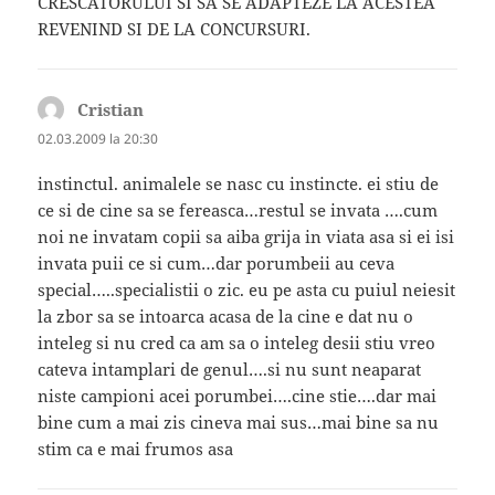
CRESCATORULUI SI SA SE ADAPTEZE LA ACESTEA
REVENIND SI DE LA CONCURSURI.
Cristian
spune:
02.03.2009 la 20:30
instinctul. animalele se nasc cu instincte. ei stiu de
ce si de cine sa se fereasca…restul se invata ….cum
noi ne invatam copii sa aiba grija in viata asa si ei isi
invata puii ce si cum…dar porumbeii au ceva
special…..specialistii o zic. eu pe asta cu puiul neiesit
la zbor sa se intoarca acasa de la cine e dat nu o
inteleg si nu cred ca am sa o inteleg desii stiu vreo
cateva intamplari de genul….si nu sunt neaparat
niste campioni acei porumbei….cine stie….dar mai
bine cum a mai zis cineva mai sus…mai bine sa nu
stim ca e mai frumos asa