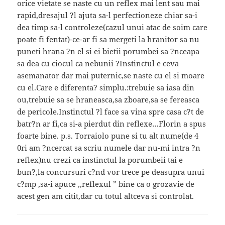
orice vietate se naste cu un reflex mai lent sau mai
rapid,dresajul ?l ajuta sa-l perfectioneze chiar sa-i
dea timp sa-l controleze(cazul unui atac de soim care
poate fi fentat)-ce-ar fi sa mergeti la hranitor sa nu
puneti hrana ?n el si ei bietii porumbei sa ?nceapa
sa dea cu ciocul ca nebunii ?Instinctul e ceva
asemanator dar mai puternic,se naste cu el si moare
cu el.Care e diferenta? simplu.:trebuie sa iasa din
ou,trebuie sa se hraneasca,sa zboare,sa se fereasca
de pericole.Instinctul ?l face sa vina spre casa c?t de
batr?n ar fi,ca si-a pierdut din reflexe…Florin a spus
foarte bine. p.s. Torraiolo pune si tu alt nume(de 4
0ri am ?ncercat sa scriu numele dar nu-mi intra ?n
reflex)nu crezi ca instinctul la porumbeii tai e
bun?,la concursuri c?nd vor trece pe deasupra unui
c?mp ,sa-i apuce ,,reflexul ” bine ca o grozavie de
acest gen am citit,dar cu totul altceva si controlat.