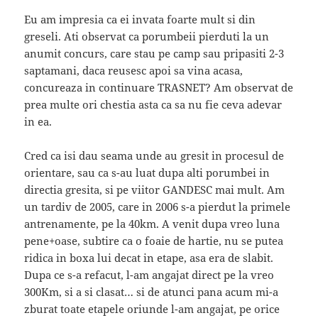
Eu am impresia ca ei invata foarte mult si din
greseli. Ati observat ca porumbeii pierduti la un
anumit concurs, care stau pe camp sau pripasiti 2-3
saptamani, daca reusesc apoi sa vina acasa,
concureaza in continuare TRASNET? Am observat de
prea multe ori chestia asta ca sa nu fie ceva adevar
in ea.
Cred ca isi dau seama unde au gresit in procesul de
orientare, sau ca s-au luat dupa alti porumbei in
directia gresita, si pe viitor GANDESC mai mult. Am
un tardiv de 2005, care in 2006 s-a pierdut la primele
antrenamente, pe la 40km. A venit dupa vreo luna
pene+oase, subtire ca o foaie de hartie, nu se putea
ridica in boxa lui decat in etape, asa era de slabit.
Dupa ce s-a refacut, l-am angajat direct pe la vreo
300Km, si a si clasat… si de atunci pana acum mi-a
zburat toate etapele oriunde l-am angajat, pe orice