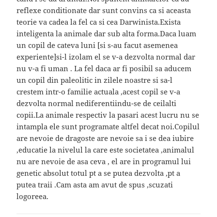
reflexe conditionate dar sunt convins ca si aceasta
teorie va cadea la fel ca si cea Darwinista.Exista
inteligenta la animale dar sub alta forma.Daca luam
un copil de cateva luni [si s-au facut asemenea
experiente]si-l izolam el se v-a dezvolta normal dar
nu v-a fi uman . La fel daca ar fi posibil sa aducem
un copil din paleolitic in zilele noastre si sa-l
crestem intr-o familie actuala ,acest copil se v-a
dezvolta normal nediferentiindu-se de ceilalti
copii.La animale respectiv la pasari acest lucru nu se
intampla ele sunt programate altfel decat noi.Copilul
are nevoie de dragoste are nevoie sa i se dea iubire
,educatie la nivelul la care este societatea ,animalul
nu are nevoie de asa ceva , el are in programul lui
genetic absolut totul pt a se putea dezvolta ,pt a
putea traii .Cam asta am avut de spus ,scuzati
logoreea.