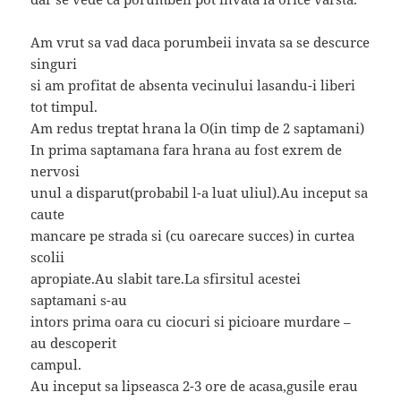
Am vrut sa vad daca porumbeii invata sa se descurce
singuri
si am profitat de absenta vecinului lasandu-i liberi
tot timpul.
Am redus treptat hrana la O(in timp de 2 saptamani)
In prima saptamana fara hrana au fost exrem de
nervosi
unul a disparut(probabil l-a luat uliul).Au inceput sa
caute
mancare pe strada si (cu oarecare succes) in curtea
scolii
apropiate.Au slabit tare.La sfirsitul acestei
saptamani s-au
intors prima oara cu ciocuri si picioare murdare –
au descoperit
campul.
Au inceput sa lipseasca 2-3 ore de acasa,gusile erau