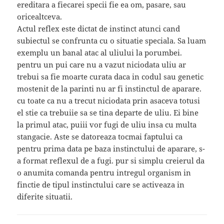
ereditara a fiecarei specii fie ea om, pasare, sau
oricealtceva.
Actul reflex este dictat de instinct atunci cand
subiectul se confrunta cu o situatie speciala. Sa luam
exemplu un banal atac al uliului la porumbei.
pentru un pui care nu a vazut niciodata uliu ar
trebui sa fie moarte curata daca in codul sau genetic
mostenit de la parinti nu ar fi instinctul de aparare.
cu toate ca nu a trecut niciodata prin asaceva totusi
el stie ca trebuiie sa se tina departe de uliu. Ei bine
la primul atac, puiii vor fugi de uliu insa cu multa
stangacie. Aste se datoreaza tocmai faptului ca
pentru prima data pe baza instinctului de aparare, s-
a format reflexul de a fugi. pur si simplu creierul da
o anumita comanda pentru intregul organism in
finctie de tipul instinctului care se activeaza in
diferite situatii.