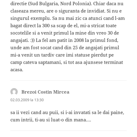
directie (Sud Bulgaria, Nord Polonia). Chiar daca nu
claseaza mereu, are o siguranta de invidiat. Si nu e
singurul exemplu. Sa nu mai zic ca atunci cand l-am
bagat direct la 300 sa scap de el, mi-a stricat toate
socotelile si a venit primul la mine din vreo 30 de
angajati. :)) La fel am patit in 2008 la primul fond,
unde am fost socat cand din 25 de angajati primul
mi-a venit un tardiv care imi statuse pierdut pe
camp cateva saptamani, si tot asa ajunsese terminat
acasa.
Brezoi Costin Mircea
spune:
02.03.2009 la 13:30
sa ii vezi cand au puii, si i-ai invatati sa le dai paine,
cum intrii, ti-au si luat-o din mana….