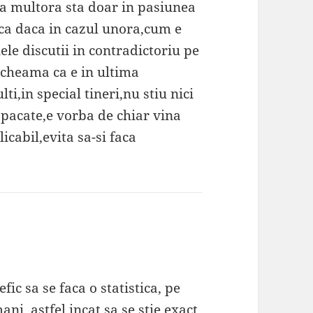
a multora sta doar in pasiunea
ca daca in cazul unora,cum e
ele discutii in contradictoriu pe
 cheama ca e in ultima
ti,in special tineri,nu stiu nici
 pacate,e vorba de chiar vina
icabil,evita sa-si faca
fic sa se faca o statistica, pe
ni, astfel incat sa se stie exact