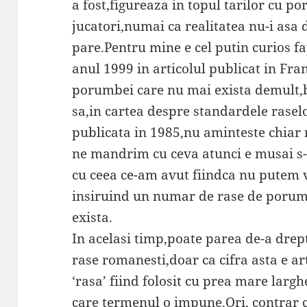
a fost,figureaza in topul tarilor cu p
jucatori,numai ca realitatea nu-i asa
pare.Pentru mine e cel putin curios fa
anul 1999 in articolul publicat in Fra
porumbei care nu mai exista demult,b
sa,in cartea despre standardele rase
publicata in 1985,nu aminteste chiar 
ne mandrim cu ceva atunci e musai s-
cu ceea ce-am avut fiindca nu putem
insiruind un numar de rase de porum
exista.
In acelasi timp,poate parea de-a dre
rase romanesti,doar ca cifra asta e ar
‘rasa’ fiind folosit cu prea mare largh
care termenul o impune.Ori, contrar c