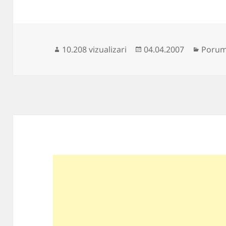
Publicat
Catego
10.208 vizualizari
04.04.2007
Porum
pe