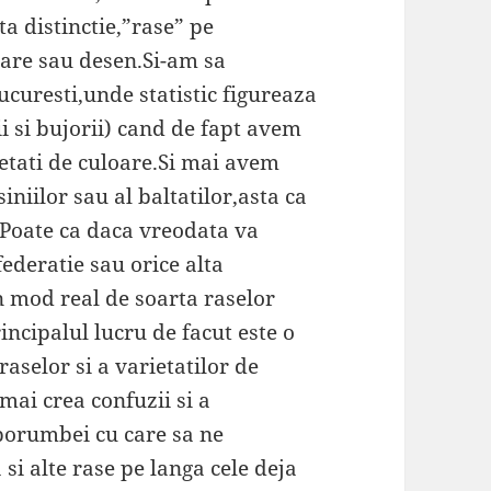
a distinctie,”rase” pe
loare sau desen.Si-am sa
ucuresti,unde statistic figureaza
ii si bujorii) cand de fapt avem
rietati de culoare.Si mai avem
siniilor sau al baltatilor,asta ca
.Poate ca daca vreodata va
federatie sau orice alta
n mod real de soarta raselor
cipalul lucru de facut este o
aselor si a varietatilor de
mai crea confuzii si a
 porumbei cu care sa ne
si alte rase pe langa cele deja