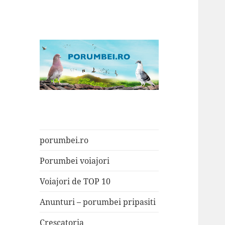
Porumbei.ro
Enciclopedia porumbelului
porumbei.ro
Porumbei voiajori
Voiajori de TOP 10
Anunturi – porumbei pripasiti
Crescatoria