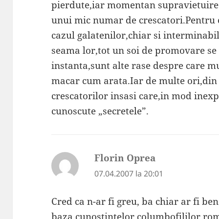
pierdute,iar momentan supravietuire
unui mic numar de crescatori.Pentru 
cazul galatenilor,chiar si interminabil
seama lor,tot un soi de promovare se
instanta,sunt alte rase despre care mul
macar cum arata.Iar de multe ori,din
crescatorilor insasi care,in mod inexpl
cunoscute „secretele”.
Florin Oprea
spune:
07.04.2007 la 20:01
Cred ca n-ar fi greu, ba chiar ar fi bene
baza cunostintelor columbofililor roma