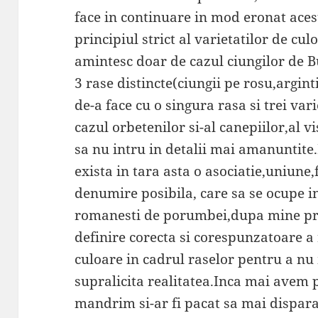
face in continuare in mod eronat acest
principiul strict al varietatilor de cu
amintesc doar de cazul ciungilor de B
3 rase distincte(ciungii pe rosu,argint
de-a face cu o singura rasa si trei va
cazul orbetenilor si-al canepiilor,al vi
sa nu intru in detalii mai amanuntite
exista in tara asta o asociatie,uniune,
denumire posibila, care sa se ocupe i
romanesti de porumbei,dupa mine prin
definire corecta si corespunzatoare a r
culoare in cadrul raselor pentru a nu 
supralicita realitatea.Inca mai avem
mandrim si-ar fi pacat sa mai dispara 