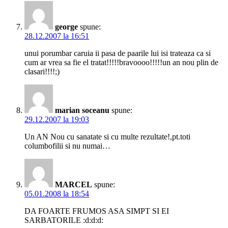
george
spune:
28.12.2007 la 16:51
unui porumbar caruia ii pasa de paarile lui isi trateaza ca si
cum ar vrea sa fie el tratat!!!!!bravoooo!!!!!un an nou plin de
clasari!!!!;)
marian soceanu
spune:
29.12.2007 la 19:03
Un AN Nou cu sanatate si cu multe rezultate!,pt.toti
columbofilii si nu numai…
MARCEL
spune:
05.01.2008 la 18:54
DA FOARTE FRUMOS ASA SIMPT SI EI
SARBATORILE :d:d:d: