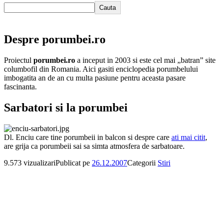
Cauta
Despre porumbei.ro
Proiectul
porumbei.ro
a inceput in 2003 si este cel mai „batran” site
columbofil din Romania. Aici gasiti enciclopedia porumbelului
imbogatita an de an cu multa pasiune pentru aceasta pasare
fascinanta.
Sarbatori si la porumbei
Dl. Enciu care tine porumbeii in balcon si despre care
ati mai citit
,
are grija ca porumbeii sai sa simta atmosfera de sarbatoare.
9.573 vizualizari
Publicat pe
26.12.2007
Categorii
Stiri