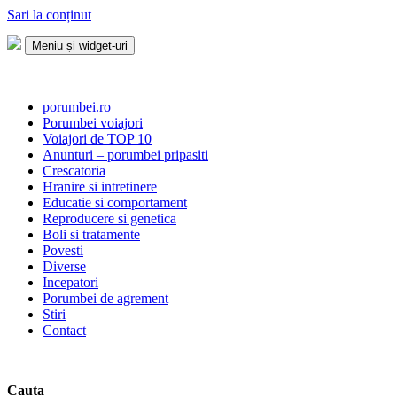
Sari la conținut
Meniu și widget-uri
Porumbei.ro
Enciclopedia porumbelului
porumbei.ro
Porumbei voiajori
Voiajori de TOP 10
Anunturi – porumbei pripasiti
Crescatoria
Hranire si intretinere
Educatie si comportament
Reproducere si genetica
Boli si tratamente
Povesti
Diverse
Incepatori
Porumbei de agrement
Stiri
Contact
Cauta