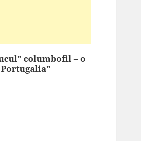
ucul” columbofil – o
 Portugalia”