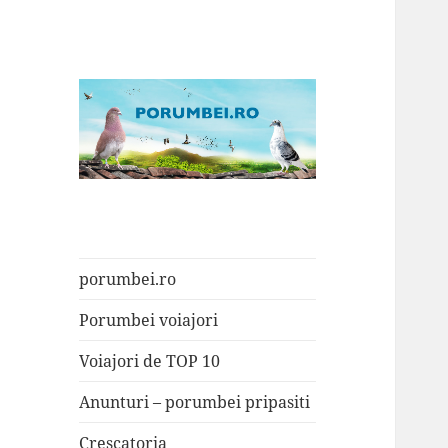
Porumbei.ro
Enciclopedia porumbelului
porumbei.ro
Porumbei voiajori
Voiajori de TOP 10
Anunturi – porumbei pripasiti
Crescatoria