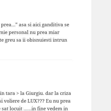
prea…” asa si aici ganditiva se
.mie personal nu prea miar
te greu sa ii obisnuiesti intrun
 in tara > la Giurgiu. dar la criza
 si voliere de LUX??? Eu nu prea
e sat locuit ……in fine vedem in