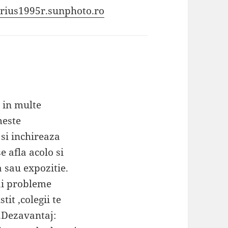
arius1995r.sunphoto.ro
 in multe
meste
 si inchireaza
e afla acolo si
 sau expozitie.
ai probleme
tit ,colegii te
o.Dezavantaj: