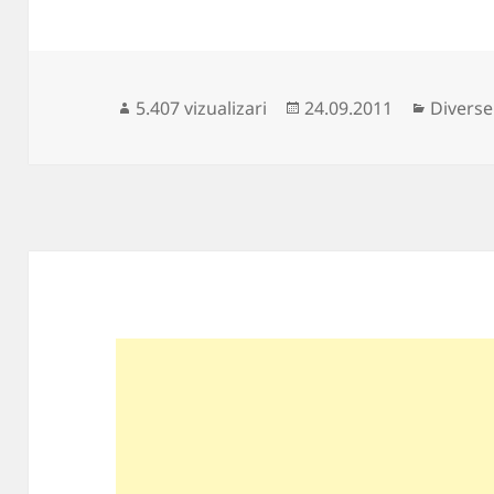
Publicat
Categor
5.407 vizualizari
24.09.2011
Diverse
pe