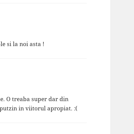
 si la noi asta !
o
spune:
rie. O treaba super dar din
utzin in viitorul apropiat. :(