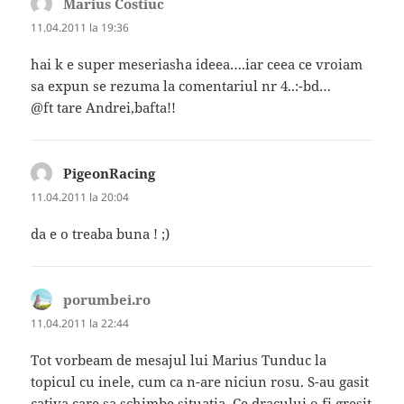
Marius Costiuc
spune:
11.04.2011 la 19:36
hai k e super meseriasha ideea….iar ceea ce vroiam
sa expun se rezuma la comentariul nr 4..:-bd…
@ft tare Andrei,bafta!!
PigeonRacing
spune:
11.04.2011 la 20:04
da e o treaba buna ! ;)
porumbei.ro
spune:
11.04.2011 la 22:44
Tot vorbeam de mesajul lui Marius Tunduc la
topicul cu inele, cum ca n-are niciun rosu. S-au gasit
cativa care sa schimbe situatia. Ce dracului o fi gresit