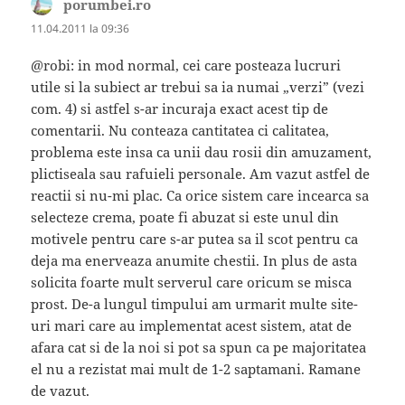
porumbei.ro
spune:
11.04.2011 la 09:36
@robi: in mod normal, cei care posteaza lucruri
utile si la subiect ar trebui sa ia numai „verzi” (vezi
com. 4) si astfel s-ar incuraja exact acest tip de
comentarii. Nu conteaza cantitatea ci calitatea,
problema este insa ca unii dau rosii din amuzament,
plictiseala sau rafuieli personale. Am vazut astfel de
reactii si nu-mi plac. Ca orice sistem care incearca sa
selecteze crema, poate fi abuzat si este unul din
motivele pentru care s-ar putea sa il scot pentru ca
deja ma enerveaza anumite chestii. In plus de asta
solicita foarte mult serverul care oricum se misca
prost. De-a lungul timpului am urmarit multe site-
uri mari care au implementat acest sistem, atat de
afara cat si de la noi si pot sa spun ca pe majoritatea
el nu a rezistat mai mult de 1-2 saptamani. Ramane
de vazut.