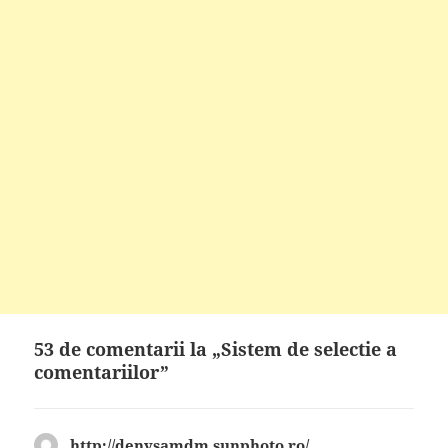
53 de comentarii la „Sistem de selectie a
comentariilor”
http://denysamdm.sunphoto.ro/
spune: