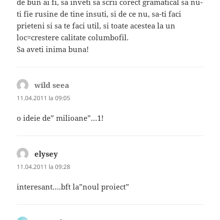
de bun ai fi, sa inveti sa scrii corect gramatical sa nu-
ti fie rusine de tine insuti, si de ce nu, sa-ti faci
prieteni si sa te faci util, si toate acestea la un
loc=crestere calitate columbofil.
Sa aveti inima buna!
wild seea
spune:
11.04.2011 la 09:05
o ideie de” milioane”…1!
elysey
spune:
11.04.2011 la 09:28
interesant….bft la”noul proiect”