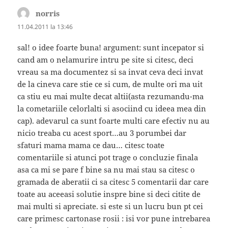
norris
spune:
11.04.2011 la 13:46
sal! o idee foarte buna! argument: sunt incepator si
cand am o nelamurire intru pe site si citesc, deci
vreau sa ma documentez si sa invat ceva deci invat
de la cineva care stie ce si cum, de multe ori ma uit
ca stiu eu mai multe decat altii(asta rezumandu-ma
la cometariile celorlalti si asociind cu ideea mea din
cap). adevarul ca sunt foarte multi care efectiv nu au
nicio treaba cu acest sport…au 3 porumbei dar
sfaturi mama mama ce dau… citesc toate
comentariile si atunci pot trage o concluzie finala
asa ca mi se pare f bine sa nu mai stau sa citesc o
gramada de aberatii ci sa citesc 5 comentarii dar care
toate au aceeasi solutie inspre bine si deci citite de
mai multi si apreciate. si este si un lucru bun pt cei
care primesc cartonase rosii : isi vor pune intrebarea