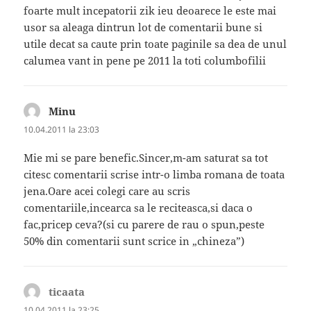
foarte mult incepatorii zik ieu deoarece le este mai
usor sa aleaga dintrun lot de comentarii bune si
utile decat sa caute prin toate paginile sa dea de unul
calumea vant in pene pe 2011 la toti columbofilii
Minu
spune:
10.04.2011 la 23:03
Mie mi se pare benefic.Sincer,m-am saturat sa tot
citesc comentarii scrise intr-o limba romana de toata
jena.Oare acei colegi care au scris
comentariile,incearca sa le reciteasca,si daca o
fac,pricep ceva?(si cu parere de rau o spun,peste
50% din comentarii sunt scrice in „chineza”)
ticaata
spune:
10.04.2011 la 23:25