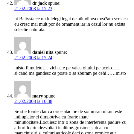
dr jack
spune:
21.02.2008 la 15:23
pt Battysta:ce nu intelegi legat de atitudinea mea?am scris ca
eu cresc mai mult por de ornament iar in cazul lor nu exista
selectie naturala.
daniel nita
spune:
21.02.2008 la 15:24
misto filmuletul….zici ca e pe valea oltului pe acolo…..
si cand ma gandesc ca poate o sa zburam pe cehi……misto
mary
spune:
21.02.2008 la 16:38
Se stie foarte clar ca orice atac fie de soimi sau uli,nu este
intimplator,ci dimpotriva cu foarte mare
minutiozitate.Locuiesc intr-o zona de interferenta padure-cu
arbori foarte dezvoltati inaltime-grosime,si deal cu
maracinisuri si culturi agricole deci o zona propice atit