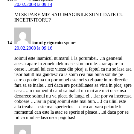
20.02.2008 la 09:14
MI SE PARE MIE SAU IMAGINILE SUNT DATE CU
INCETINITORU?
ionut grigoroiu
spune:
20.02.2008 la 09:16
soimul este inamicul numarul 1 la porumbei…in genneral
acesta apare in zonele deluroase si nelocuite…rar apare in
orase….atuul lui este viteza din picaj si faptul ca nu se lasa asa
usor batut! ma gandesc ca la soim cea mai buna solutie pe
care o poate lua un porumbel este ori sa zbpare intro directie
fara sa se inalte…ori daca are posibilitatea sa vina in picaj spre
casa….in momentul cand sa inaltat nu mai are nici o seansa
deoarece soimul nu va pleca de langa el….iar por va incercasa
coboare ….iar in picaj soimul este mai bun….! cu uliul este
alta treaba…este mai speriecios….daca au vara petarde in
momentul can este la atac se sperie si pleaca….si daca por se
ridica uliul se lasa usor pagubas!