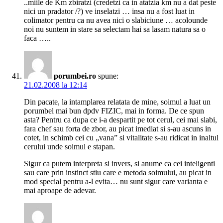
..miile de Km zbiratzi (credetzi ca in atatzia km nu a dat peste
nici un pradator /?) ve inselatzi … insa nu a fost luat in
colimator pentru ca nu avea nici o slabiciune … acolounde
noi nu suntem in stare sa selectam hai sa lasam natura sa o
faca …..
porumbei.ro
spune:
21.02.2008 la 12:14
Din pacate, la intamplarea relatata de mine, soimul a luat un
porumbel mai bun dpdv FIZIC, mai in forma. De ce spun
asta? Pentru ca dupa ce i-a despartit pe tot cerul, cei mai slabi,
fara chef sau forta de zbor, au picat imediat si s-au ascuns in
cotet, in schimb cei cu „vana” si vitalitate s-au ridicat in inaltul
cerului unde soimul e stapan.
Sigur ca putem interpreta si invers, si anume ca cei inteligenti
sau care prin instinct stiu care e metoda soimului, au picat in
mod special pentru a-l evita… nu sunt sigur care varianta e
mai aproape de adevar.