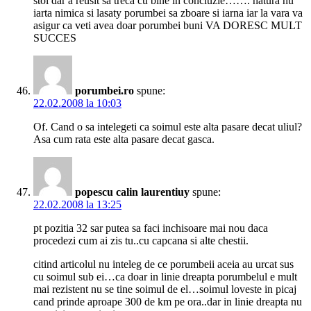
stol dar a reusit sa treca cu bine in concluzie……. natura nu
iarta nimica si lasaty porumbei sa zboare si iarna iar la vara va
asigur ca veti avea doar porumbei buni VA DORESC MULT
SUCCES
porumbei.ro
spune:
22.02.2008 la 10:03
Of. Cand o sa intelegeti ca soimul este alta pasare decat uliul?
Asa cum rata este alta pasare decat gasca.
popescu calin laurentiuy
spune:
22.02.2008 la 13:25
pt pozitia 32 sar putea sa faci inchisoare mai nou daca
procedezi cum ai zis tu..cu capcana si alte chestii.
citind articolul nu inteleg de ce porumbeii aceia au urcat sus
cu soimul sub ei…ca doar in linie dreapta porumbelul e mult
mai rezistent nu se tine soimul de el…soimul loveste in picaj
cand prinde aproape 300 de km pe ora..dar in linie dreapta nu