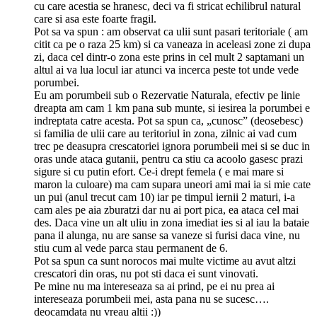
cu care acestia se hranesc, deci va fi stricat echilibrul natural
care si asa este foarte fragil.
Pot sa va spun : am observat ca ulii sunt pasari teritoriale ( am
citit ca pe o raza 25 km) si ca vaneaza in aceleasi zone zi dupa
zi, daca cel dintr-o zona este prins in cel mult 2 saptamani un
altul ai va lua locul iar atunci va incerca peste tot unde vede
porumbei.
Eu am porumbeii sub o Rezervatie Naturala, efectiv pe linie
dreapta am cam 1 km pana sub munte, si iesirea la porumbei e
indreptata catre acesta. Pot sa spun ca, „cunosc” (deosebesc)
si familia de ulii care au teritoriul in zona, zilnic ai vad cum
trec pe deasupra crescatoriei ignora porumbeii mei si se duc in
oras unde ataca gutanii, pentru ca stiu ca acoolo gasesc prazi
sigure si cu putin efort. Ce-i drept femela ( e mai mare si
maron la culoare) ma cam supara uneori ami mai ia si mie cate
un pui (anul trecut cam 10) iar pe timpul iernii 2 maturi, i-a
cam ales pe aia zburatzi dar nu ai port pica, ea ataca cel mai
des. Daca vine un alt uliu in zona imediat ies si al iau la bataie
pana il alunga, nu are sanse sa vaneze si furisi daca vine, nu
stiu cum al vede parca stau permanent de 6.
Pot sa spun ca sunt norocos mai multe victime au avut altzi
crescatori din oras, nu pot sti daca ei sunt vinovati.
Pe mine nu ma intereseaza sa ai prind, pe ei nu prea ai
intereseaza porumbeii mei, asta pana nu se sucesc….
deocamdata nu vreau altii :))