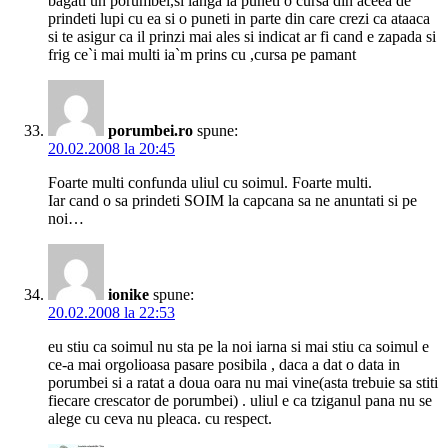
bagati un porumbel,si langa ia puneti o cursa din aceea de
prindeti lupi cu ea si o puneti in parte din care crezi ca ataaca
si te asigur ca il prinzi mai ales si indicat ar fi cand e zapada si
frig ce`i mai multi ia`m prins cu ,cursa pe pamant
porumbei.ro
spune:
20.02.2008 la 20:45
Foarte multi confunda uliul cu soimul. Foarte multi.
Iar cand o sa prindeti SOIM la capcana sa ne anuntati si pe
noi…
ionike
spune:
20.02.2008 la 22:53
eu stiu ca soimul nu sta pe la noi iarna si mai stiu ca soimul e
ce-a mai orgolioasa pasare posibila , daca a dat o data in
porumbei si a ratat a doua oara nu mai vine(asta trebuie sa stiti
fiecare crescator de porumbei) . uliul e ca tziganul pana nu se
alege cu ceva nu pleaca. cu respect.