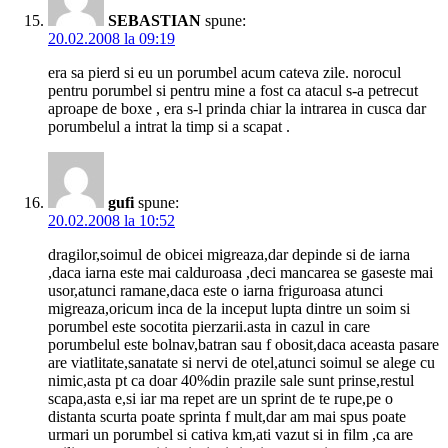
SEBASTIAN
spune:
20.02.2008 la 09:19
era sa pierd si eu un porumbel acum cateva zile. norocul
pentru porumbel si pentru mine a fost ca atacul s-a petrecut
aproape de boxe , era s-l prinda chiar la intrarea in cusca dar
porumbelul a intrat la timp si a scapat .
gufi
spune:
20.02.2008 la 10:52
dragilor,soimul de obicei migreaza,dar depinde si de iarna
,daca iarna este mai calduroasa ,deci mancarea se gaseste mai
usor,atunci ramane,daca este o iarna friguroasa atunci
migreaza,oricum inca de la inceput lupta dintre un soim si
porumbel este socotita pierzarii.asta in cazul in care
porumbelul este bolnav,batran sau f obosit,daca aceasta pasare
are viatlitate,sanatate si nervi de otel,atunci soimul se alege cu
nimic,asta pt ca doar 40%din prazile sale sunt prinse,restul
scapa,asta e,si iar ma repet are un sprint de te rupe,pe o
distanta scurta poate sprinta f mult,dar am mai spus poate
urmari un porumbel si cativa km,ati vazut si in film ,ca are