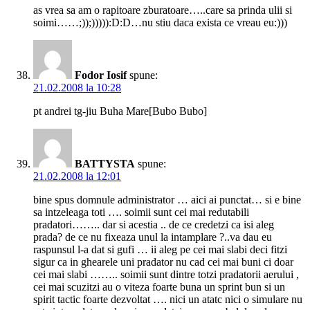
as vrea sa am o rapitoare zburatoare…..care sa prinda ulii si
soimi……;));))))):D:D…nu stiu daca exista ce vreau eu:)))
Fodor Iosif
spune:
21.02.2008 la 10:28
pt andrei tg-jiu Buha Mare[Bubo Bubo]
BATTYSTA
spune:
21.02.2008 la 12:01
bine spus domnule administrator … aici ai punctat… si e bine
sa intzeleaga toti …. soimii sunt cei mai redutabili
pradatori…….. dar si acestia .. de ce credetzi ca isi aleg
prada? de ce nu fixeaza unul la intamplare ?..va dau eu
raspunsul l-a dat si gufi … ii aleg pe cei mai slabi deci fitzi
sigur ca in ghearele uni pradator nu cad cei mai buni ci doar
cei mai slabi …….. soimii sunt dintre totzi pradatorii aerului ,
cei mai scuzitzi au o viteza foarte buna un sprint bun si un
spirit tactic foarte dezvoltat …. nici un atatc nici o simulare nu