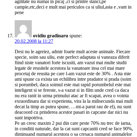
agilitate nu numai in picaj ,ci si printre stanci,pe
campie,etc,deci e mult mai periculos ca si uliul,asta e ,vant in
pene
ovidiu gradinaru
spune:
20.02.2008 la 11:27
Desi nu le agreiez, admir foarte mult aceste animale. Fiecare
specie, soim sau uliu, este perfect adaptata si vaneaza diferit
fiind niste vanatori forte iscusiti, am vazut mai multe studii
legate de reusitele acestora la vanatoare insa cel mai mare
procetaj de reusita pe care l-am vazut este de 30% . Asta mie
ami spune ca exista un echilibru intre pradator si prada (soim
si porumbel, daca soimul este mai rapid porumbelul este mai
inteligent si se fereste, s-a vazut si in film unde cred ca daca
nu era ranit in urma primului atac ar fi scapat, avea o vointa
exraordinara dar si experienta, vira la la milisecunda mai mult
decat la timp as putea spune, …mi-a parut rau de el), nu sunt
deacoord cu prinderea acestor pasari in capcane dar nici nu
sunt impotriva.
Pe an cresc maxim 2 pui din care peste 70% nu trec de iarna,
in conditii naturale, dar la cat sunt capcaniti cred se face 90%,
diminuand numarul acestora o sa cresaca numarul animalelor