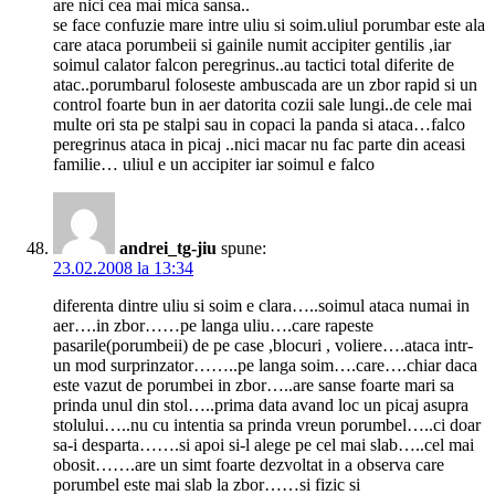
are nici cea mai mica sansa..
se face confuzie mare intre uliu si soim.uliul porumbar este ala
care ataca porumbeii si gainile numit accipiter gentilis ,iar
soimul calator falcon peregrinus..au tactici total diferite de
atac..porumbarul foloseste ambuscada are un zbor rapid si un
control foarte bun in aer datorita cozii sale lungi..de cele mai
multe ori sta pe stalpi sau in copaci la panda si ataca…falco
peregrinus ataca in picaj ..nici macar nu fac parte din aceasi
familie… uliul e un accipiter iar soimul e falco
andrei_tg-jiu
spune:
23.02.2008 la 13:34
diferenta dintre uliu si soim e clara…..soimul ataca numai in
aer….in zbor……pe langa uliu….care rapeste
pasarile(porumbeii) de pe case ,blocuri , voliere….ataca intr-
un mod surprinzator……..pe langa soim….care….chiar daca
este vazut de porumbei in zbor…..are sanse foarte mari sa
prinda unul din stol…..prima data avand loc un picaj asupra
stolului…..nu cu intentia sa prinda vreun porumbel…..ci doar
sa-i desparta…….si apoi si-l alege pe cel mai slab…..cel mai
obosit…….are un simt foarte dezvoltat in a observa care
porumbel este mai slab la zbor……si fizic si