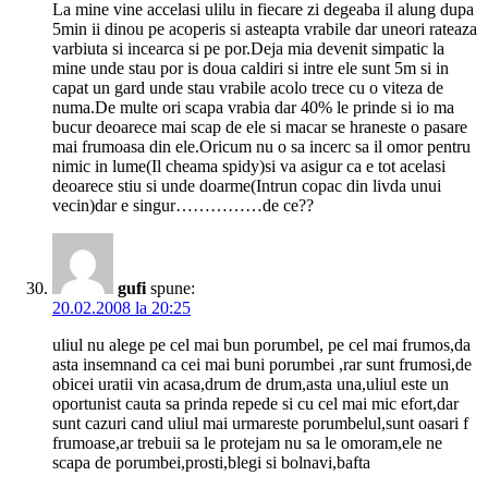
La mine vine accelasi ulilu in fiecare zi degeaba il alung dupa
5min ii dinou pe acoperis si asteapta vrabile dar uneori rateaza
varbiuta si incearca si pe por.Deja mia devenit simpatic la
mine unde stau por is doua caldiri si intre ele sunt 5m si in
capat un gard unde stau vrabile acolo trece cu o viteza de
numa.De multe ori scapa vrabia dar 40% le prinde si io ma
bucur deoarece mai scap de ele si macar se hraneste o pasare
mai frumoasa din ele.Oricum nu o sa incerc sa il omor pentru
nimic in lume(Il cheama spidy)si va asigur ca e tot acelasi
deoarece stiu si unde doarme(Intrun copac din livda unui
vecin)dar e singur……………de ce??
gufi
spune:
20.02.2008 la 20:25
uliul nu alege pe cel mai bun porumbel, pe cel mai frumos,da
asta insemnand ca cei mai buni porumbei ,rar sunt frumosi,de
obicei uratii vin acasa,drum de drum,asta una,uliul este un
oportunist cauta sa prinda repede si cu cel mai mic efort,dar
sunt cazuri cand uliul mai urmareste porumbelul,sunt oasari f
frumoase,ar trebuii sa le protejam nu sa le omoram,ele ne
scapa de porumbei,prosti,blegi si bolnavi,bafta