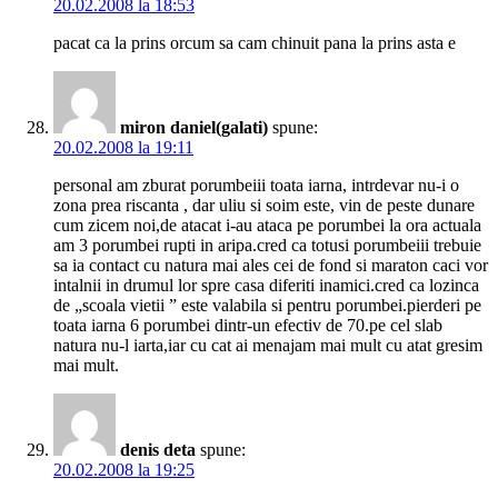
20.02.2008 la 18:53
pacat ca la prins orcum sa cam chinuit pana la prins asta e
miron daniel(galati)
spune:
20.02.2008 la 19:11
personal am zburat porumbeiii toata iarna, intrdevar nu-i o
zona prea riscanta , dar uliu si soim este, vin de peste dunare
cum zicem noi,de atacat i-au ataca pe porumbei la ora actuala
am 3 porumbei rupti in aripa.cred ca totusi porumbeiii trebuie
sa ia contact cu natura mai ales cei de fond si maraton caci vor
intalnii in drumul lor spre casa diferiti inamici.cred ca lozinca
de „scoala vietii ” este valabila si pentru porumbei.pierderi pe
toata iarna 6 porumbei dintr-un efectiv de 70.pe cel slab
natura nu-l iarta,iar cu cat ai menajam mai mult cu atat gresim
mai mult.
denis deta
spune:
20.02.2008 la 19:25