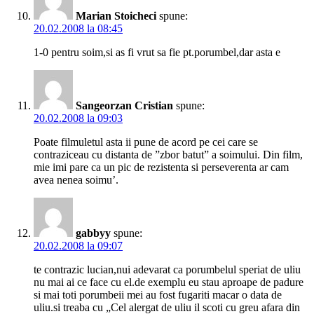
Marian Stoicheci
spune:
20.02.2008 la 08:45
1-0 pentru soim,si as fi vrut sa fie pt.porumbel,dar asta e
Sangeorzan Cristian
spune:
20.02.2008 la 09:03
Poate filmuletul asta ii pune de acord pe cei care se
contraziceau cu distanta de ”zbor batut” a soimului. Din film,
mie imi pare ca un pic de rezistenta si perseverenta ar cam
avea nenea soimu’.
gabbyy
spune:
20.02.2008 la 09:07
te contrazic lucian,nui adevarat ca porumbelul speriat de uliu
nu mai ai ce face cu el.de exemplu eu stau aproape de padure
si mai toti porumbeii mei au fost fugariti macar o data de
uliu.si treaba cu „Cel alergat de uliu il scoti cu greu afara din