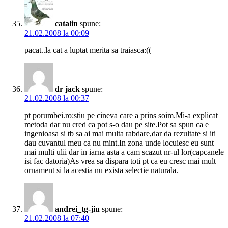
catalin
spune:
21.02.2008 la 00:09
pacat..la cat a luptat merita sa traiasca:((
dr jack
spune:
21.02.2008 la 00:37
pt porumbei.ro:stiu pe cineva care a prins soim.Mi-a explicat
metoda dar nu cred ca pot s-o dau pe site.Pot sa spun ca e
ingenioasa si tb sa ai mai multa rabdare,dar da rezultate si iti
dau cuvantul meu ca nu mint.In zona unde locuiesc eu sunt
mai multi ulii dar in iarna asta a cam scazut nr-ul lor(capcanele
isi fac datoria)As vrea sa dispara toti pt ca eu cresc mai mult
ornament si la acestia nu exista selectie naturala.
andrei_tg-jiu
spune:
21.02.2008 la 07:40