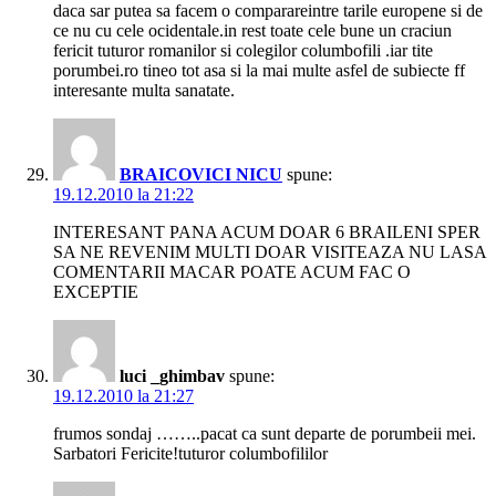
daca sar putea sa facem o comparareintre tarile europene si de
ce nu cu cele ocidentale.in rest toate cele bune un craciun
fericit tuturor romanilor si colegilor columbofili .iar tite
porumbei.ro tineo tot asa si la mai multe asfel de subiecte ff
interesante multa sanatate.
BRAICOVICI NICU
spune:
19.12.2010 la 21:22
INTERESANT PANA ACUM DOAR 6 BRAILENI SPER
SA NE REVENIM MULTI DOAR VISITEAZA NU LASA
COMENTARII MACAR POATE ACUM FAC O
EXCEPTIE
luci _ghimbav
spune:
19.12.2010 la 21:27
frumos sondaj ……..pacat ca sunt departe de porumbeii mei.
Sarbatori Fericite!tuturor columbofililor