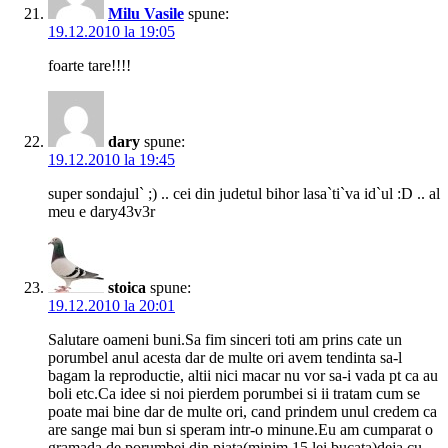
Milu Vasile
spune:
19.12.2010 la 19:05
foarte tare!!!!
dary
spune:
19.12.2010 la 19:45
super sondajul` ;) .. cei din judetul bihor lasa`ti`va id`ul :D .. al
meu e dary43v3r
stoica
spune:
19.12.2010 la 20:01
Salutare oameni buni.Sa fim sinceri toti am prins cate un
porumbel anul acesta dar de multe ori avem tendinta sa-l
bagam la reproductie, altii nici macar nu vor sa-i vada pt ca au
boli etc.Ca idee si noi pierdem porumbei si ii tratam cum se
poate mai bine dar de multe ori, cand prindem unul credem ca
are sange mai bun si speram intr-o minune.Eu am cumparat o
gramada de porumbei din piata(minim 15 lei bucata)deja cu