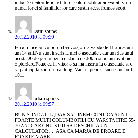
initiat.Sarbatori fericite tuturor columbofililor adevarati si nu
numai lor ci si familiilor lor care sustin acest frumos sport.
Dani
spune:
20.12.2010 la 09:39
Ieu am inceput cu porumbei voiajori la varsta de 11 ani acum
am 14 ani.Nu sunt inscris la nici o asociatie , dar am dus anul
acesta 20 de porumbei la distanta de 30km si nu am avut nici
o pierdere.Poate ca in viitor o sa ma inscriu la o asociatie si o
sa particip la zboruri mai lungi.Vant in pene si succes in anul
1011.
iulian
spune:
20.12.2010 la 09:57
BUN SONDAJUL ,DAR SA TINEM CONT CA SUNT
FOARTE MULTI COLUMBOFILI CU VARSTA ITRE 55-
70 ANI CARE NU STIU SA DESCHIDA UN
CALCULATOR…..ASA CA MARJA DE EROARE E
FOARTE MARE