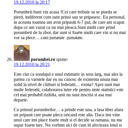
19.12.2010 la 20:17
Porumbeii buni vin acasa !Cei care trebuie sa se piarda se
pierd, indiferent cum sunt prinsi sau se pripasesc. Eu personal,
in aceasta toamna am avut pripasiti 6-7 pui, de care am scapat
dupa ce am vazut ca nu mai pleaca.Sunt multi care prind
porumbeii de la zbor, dar sunt si foarte multi care vin si nu mai
vor sa plece….cam jumatate -jumatate.
porumbei.ro
spune:
19.12.2010 la 20:21
Este clar ca sondajul e unul estimativ in sens larg, mai ales la
partea cu varstele dar eu nu cunosc de existenta unuia mai
solid la nivel de cluburi si federatii… exista? Apoi sunt mai
multe federatii, colaborarea intre ele pentru niste statistici este
cel mai probabil rizibila, unii nu sunt inscrisi si asa mai
departe.
Cu prinsul porumbeilor… a prinde este una, a lasa liber afara
un pripasit care poate pleca oricand este alta. Daca imi vine
unul care imi place foarte mult si el decide sa ramana, nu ma
supar foarte tare. Nu vorbim aici de cum iti afecteaza lotul si