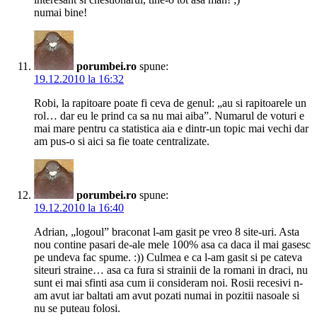
numai bine!
porumbei.ro
spune:
19.12.2010 la 16:32
Robi, la rapitoare poate fi ceva de genul: „au si rapitoarele un
rol… dar eu le prind ca sa nu mai aiba”. Numarul de voturi e
mai mare pentru ca statistica aia e dintr-un topic mai vechi dar
am pus-o si aici sa fie toate centralizate.
porumbei.ro
spune:
19.12.2010 la 16:40
Adrian, „logoul” braconat l-am gasit pe vreo 8 site-uri. Asta
nou contine pasari de-ale mele 100% asa ca daca il mai gasesc
pe undeva fac spume. :)) Culmea e ca l-am gasit si pe cateva
siteuri straine… asa ca fura si strainii de la romani in draci, nu
sunt ei mai sfinti asa cum ii consideram noi. Rosii recesivi n-
am avut iar baltati am avut pozati numai in pozitii nasoale si
nu se puteau folosi.