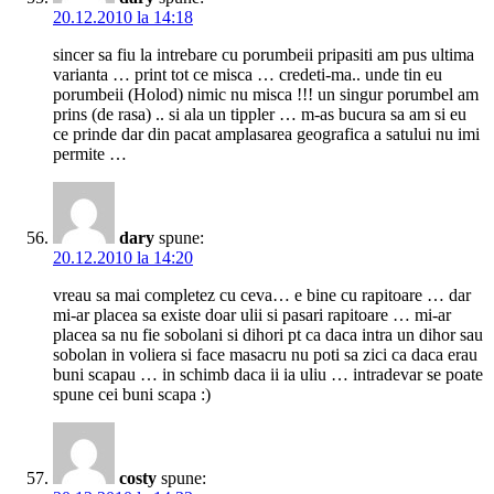
20.12.2010 la 14:18
sincer sa fiu la intrebare cu porumbeii pripasiti am pus ultima
varianta … print tot ce misca … credeti-ma.. unde tin eu
porumbeii (Holod) nimic nu misca !!! un singur porumbel am
prins (de rasa) .. si ala un tippler … m-as bucura sa am si eu
ce prinde dar din pacat amplasarea geografica a satului nu imi
permite …
dary
spune:
20.12.2010 la 14:20
vreau sa mai completez cu ceva… e bine cu rapitoare … dar
mi-ar placea sa existe doar ulii si pasari rapitoare … mi-ar
placea sa nu fie sobolani si dihori pt ca daca intra un dihor sau
sobolan in voliera si face masacru nu poti sa zici ca daca erau
buni scapau … in schimb daca ii ia uliu … intradevar se poate
spune cei buni scapa :)
costy
spune: