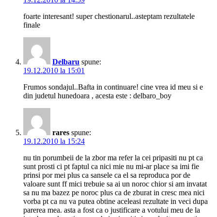
foarte interesant! super chestionarul..asteptam rezultatele
finale
Delbaru
spune:
19.12.2010 la 15:01
Frumos sondajul..Bafta in continuare! cine vrea id meu si e
din judetul hunedoara , acesta este : delbaro_boy
rares
spune:
19.12.2010 la 15:24
nu tin porumbeii de la zbor ma refer la cei pripasiti nu pt ca
sunt prosti ci pt faptul ca nici mie nu mi-ar place sa imi fie
prinsi por mei plus ca sansele ca el sa reproduca por de
valoare sunt ff mici trebuie sa ai un noroc chior si am invatat
sa nu ma bazez pe noroc plus ca de zburat in cresc mea nici
vorba pt ca nu va putea obtine aceleasi rezultate in veci dupa
parerea mea. asta a fost ca o justificare a votului meu de la