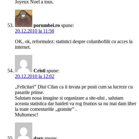
Joyeux Noel a tous.
porumbei.ro
spune:
20.12.2010 la 11:58
OK, ok, reformulez: statistici despre columbofilii cu acces la
internet.
Cristi
spune:
20.12.2010 la 12:02
„Felicitari” Dlui Cilan ca ii invata pe pusti cum sa lucreze cu
pasarile prinse.
Salutam noua imagine si organizare a site-ului , salutam
aceasta statistica dar haideti va rog frumos sa nu mai dam liber
la toate comentariile „gratuite” .
Multumesc!
dary
spune: