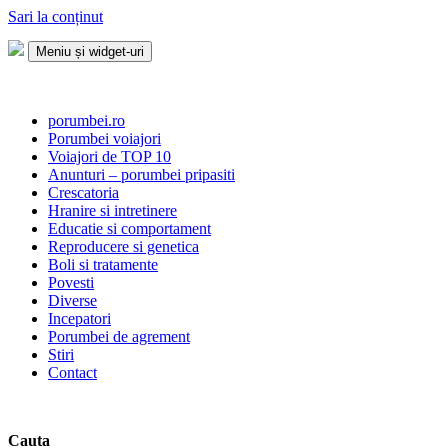
Sari la conținut
Meniu și widget-uri
Porumbei.ro
Enciclopedia porumbelului
porumbei.ro
Porumbei voiajori
Voiajori de TOP 10
Anunturi – porumbei pripasiti
Crescatoria
Hranire si intretinere
Educatie si comportament
Reproducere si genetica
Boli si tratamente
Povesti
Diverse
Incepatori
Porumbei de agrement
Stiri
Contact
Cauta