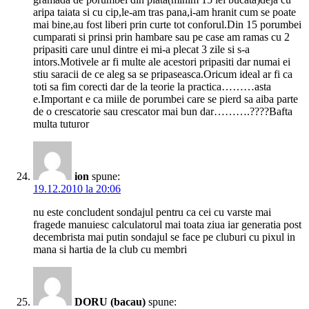
aripa taiata si cu cip,le-am tras pana,i-am hranit cum se poate
mai bine,au fost liberi prin curte tot conforul.Din 15 porumbei
cumparati si prinsi prin hambare sau pe case am ramas cu 2
pripasiti care unul dintre ei mi-a plecat 3 zile si s-a
intors.Motivele ar fi multe ale acestori pripasiti dar numai ei
stiu saracii de ce aleg sa se pripaseasca.Oricum ideal ar fi ca
toti sa fim corecti dar de la teorie la practica………asta
e.Important e ca miile de porumbei care se pierd sa aiba parte
de o crescatorie sau crescator mai bun dar……….????Bafta
multa tuturor
ion
spune:
19.12.2010 la 20:06
nu este concludent sondajul pentru ca cei cu varste mai
fragede manuiesc calculatorul mai toata ziua iar generatia post
decembrista mai putin sondajul se face pe cluburi cu pixul in
mana si hartia de la club cu membri
DORU (bacau)
spune: