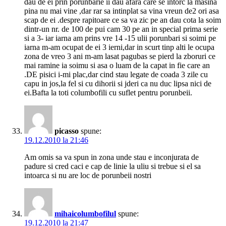
dau de ei prin porunbarie ii dau afara care se intorc la masina
pina nu mai vine ,dar rar sa intinplat sa vina vreun de2 ori asa
scap de ei .despre rapitoare ce sa va zic pe an dau cota la soim
dintr-un nr. de 100 de pui cam 30 pe an in special prima serie
si a 3- iar iarna am prins vre 14 -15 ulii porunbari si soimi pe
iarna m-am ocupat de ei 3 ierni,dar in scurt tinp alti le ocupa
zona de vreo 3 ani m-am lasat pagubas se pierd la zboruri ce
mai ramine ia soimu si asa o luam de la capat in fie care an
.DE pisici i-mi plac,dar cind stau legate de coada 3 zile cu
capu in jos,la fel si cu dihorii si jderi ca nu duc lipsa nici de
ei.Bafta la toti columbofili cu suflet pentru porunbeii.
picasso
spune:
19.12.2010 la 21:46
Am omis sa va spun in zona unde stau e inconjurata de
padure si cred caci e cap de linie la uliu si trebue si el sa
intoarca si nu are loc de porunbeii nostri
mihaicolumbofilul
spune:
19.12.2010 la 21:47