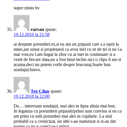
super misto bv
razvan
spune:
19.12.2010 la 21:58
ai dreptate porumbei.ro,si eu am un pripasit care s.a oprit la
mine,am sunat si propietarul ca avea inel cu nr de tel si nu l.a
mai vrut,eu l.am bagat la zbor cu ai mei in continuare si a
venit de fiecare data,nu a fost tinut inchis nici o clipa il am si
acuma,deci nu putem vorbi despre braconaj.foarte bun
sondajul.bravo.
Teo Cilan
spune:
19.12.2010 la 22:00
Da… interesant sondajul, mai ales in lipsa altuia mai bun.
In legatura cu porumbeii pripasiti/prinsi sunt convins si eu ca
am prins cu totii porumbei mai ales in copilarie. La unii
probabil ca a cronicizat, iar altii s-au maturizat si si-au dat
seama ca nu e corect sa-i prinzi.