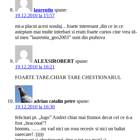
laurentiu
spune:
19.12.2010 la 15:57
mi-a placut acest sondaj…foarte interesant ,din ce in ce
asteptam mai multe intrebari si eram foarte curios cine vrea id-
ul meu ”laurentiu_geo2003” sunt din prahova
ALEXSIROBERT
spune:
19.12.2010 la 16:21
FOARTE TARE.CHIAR TARE CHESTIONARUL
adrian catalin petre
spune:
19.12.2010 la 16:30
felicitari pt. „logo” Andrei chiar mai frumos decat cel ce ti-a
fost „braconat”!
hmmm, ……nu vad nici un rosu recesiv si nici un baltat
oarecare! :)))))
interesant si chestionarul, tine-o tot asa man! ;)