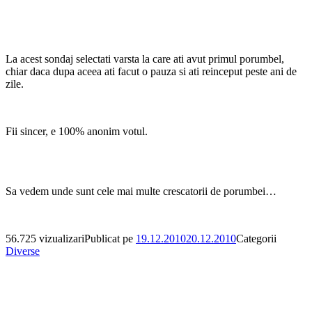
La acest sondaj selectati varsta la care ati avut primul porumbel,
chiar daca dupa aceea ati facut o pauza si ati reinceput peste ani de
zile.
Fii sincer, e 100% anonim votul.
Sa vedem unde sunt cele mai multe crescatorii de porumbei…
56.725 vizualizari
Publicat pe
19.12.2010
20.12.2010
Categorii
Diverse