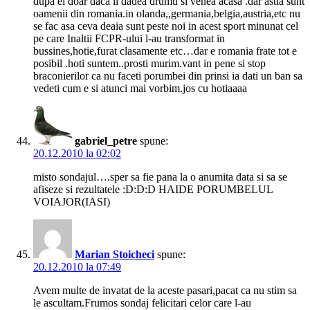
dupa el doar daca ii dadea drumu si venea acasa .dar astia sunt
oamenii din romania.in olanda,,germania,belgia,austria,etc nu
se fac asa ceva deaia sunt peste noi in acest sport minunat cel
pe care Inaltii FCPR-ului l-au transformat in
bussines,hotie,furat clasamente etc…dar e romania frate tot e
posibil .hoti suntem..prosti murim.vant in pene si stop
braconierilor ca nu faceti porumbei din prinsi ia dati un ban sa
vedeti cum e si atunci mai vorbim.jos cu hotiaaaa
gabriel_petre
spune:
20.12.2010 la 02:02
misto sondajul….sper sa fie pana la o anumita data si sa se
afiseze si rezultatele :D:D:D HAIDE PORUMBELUL
VOIAJOR(IASI)
Marian Stoicheci
spune:
20.12.2010 la 07:49
Avem multe de invatat de la aceste pasari,pacat ca nu stim sa
le ascultam.Frumos sondaj felicitari celor care l-au