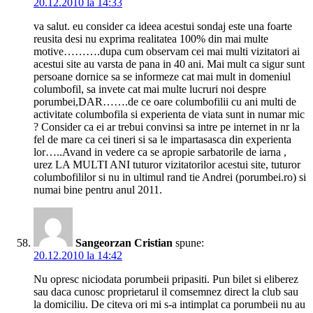
20.12.2010 la 14:33
va salut. eu consider ca ideea acestui sondaj este una foarte
reusita desi nu exprima realitatea 100% din mai multe
motive……….dupa cum observam cei mai multi vizitatori ai
acestui site au varsta de pana in 40 ani. Mai mult ca sigur sunt
persoane dornice sa se informeze cat mai mult in domeniul
columbofil, sa invete cat mai multe lucruri noi despre
porumbei,DAR…….de ce oare columbofilii cu ani multi de
activitate columbofila si experienta de viata sunt in numar mic
? Consider ca ei ar trebui convinsi sa intre pe internet in nr la
fel de mare ca cei tineri si sa le impartasasca din experienta
lor…..Avand in vedere ca se apropie sarbatorile de iarna ,
urez LA MULTI ANI tuturor vizitatorilor acestui site, tuturor
columbofililor si nu in ultimul rand tie Andrei (porumbei.ro) si
numai bine pentru anul 2011.
Sangeorzan Cristian
spune:
20.12.2010 la 14:42
Nu opresc niciodata porumbeii pripasiti. Pun bilet si eliberez
sau daca cunosc proprietarul il comsemnez direct la club sau
la domiciliu. De citeva ori mi s-a intimplat ca porumbeii nu au