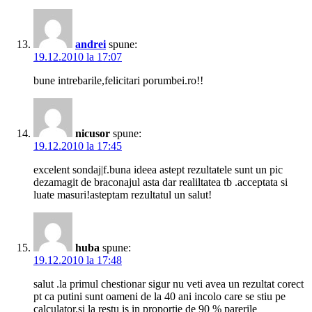
andrei
spune:
19.12.2010 la 17:07
bune intrebarile,felicitari porumbei.ro!!
nicusor
spune:
19.12.2010 la 17:45
excelent sondaj|f.buna ideea astept rezultatele sunt un pic
dezamagit de braconajul asta dar realiltatea tb .acceptata si
luate masuri!asteptam rezultatul un salut!
huba
spune:
19.12.2010 la 17:48
salut .la primul chestionar sigur nu veti avea un rezultat corect
pt ca putini sunt oameni de la 40 ani incolo care se stiu pe
calculator.si la restu is in proportie de 90 % parerile