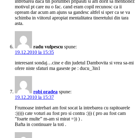
intrebarea daca tin porumbei pripasiti si am dorit sa mentionez
motivul pt care nu o fac. cand eram copil recunosc ca ii
opream dar acum am ajuns sa gandesc altfel si sper ca se va
schimba in viitorul apropiat mentalitatea tineretului din tara
asta.
radu vulpescu
spune:
19.12.2010 la 15:35
interesant sondaj…cine e din judetul Dambovita si vrea sa-mi
ofere niste sfaturi ma gaseste pe : ducu_3in1
robi oradea
spune:
19.12.2010 la 15:37
Frumoase intrebari am fost socat la intrebarea cu rapitoarele
:))))) cate voturi au fost pro si contra :))) ( pro au fost cam
”foarte multe” m-am si mirat =)) ) .
Bafta in continuare la toti .