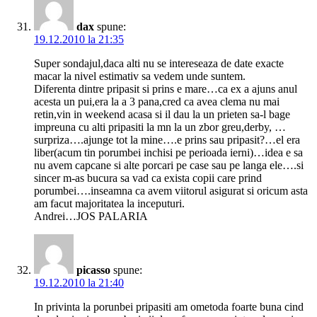
dax
spune:
19.12.2010 la 21:35
Super sondajul,daca alti nu se intereseaza de date exacte
macar la nivel estimativ sa vedem unde suntem.
Diferenta dintre pripasit si prins e mare…ca ex a ajuns anul
acesta un pui,era la a 3 pana,cred ca avea clema nu mai
retin,vin in weekend acasa si il dau la un prieten sa-l bage
impreuna cu alti pripasiti la mn la un zbor greu,derby, …
surpriza….ajunge tot la mine….e prins sau pripasit?…el era
liber(acum tin porumbei inchisi pe perioada ierni)…idea e sa
nu avem capcane si alte porcari pe case sau pe langa ele….si
sincer m-as bucura sa vad ca exista copii care prind
porumbei….inseamna ca avem viitorul asigurat si oricum asta
am facut majoritatea la inceputuri.
Andrei…JOS PALARIA
picasso
spune:
19.12.2010 la 21:40
In privinta la porunbei pripasiti am ometoda foarte buna cind