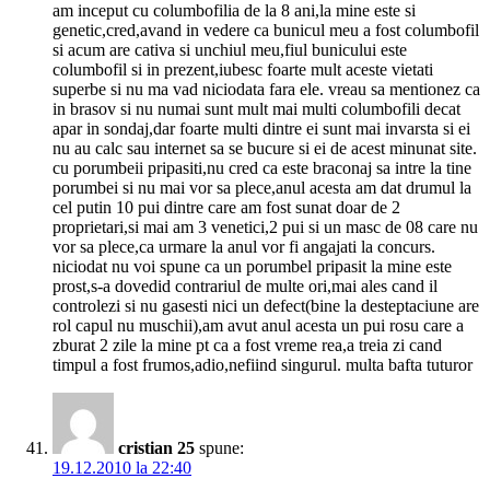
am inceput cu columbofilia de la 8 ani,la mine este si
genetic,cred,avand in vedere ca bunicul meu a fost columbofil
si acum are cativa si unchiul meu,fiul bunicului este
columbofil si in prezent,iubesc foarte mult aceste vietati
superbe si nu ma vad niciodata fara ele. vreau sa mentionez ca
in brasov si nu numai sunt mult mai multi columbofili decat
apar in sondaj,dar foarte multi dintre ei sunt mai invarsta si ei
nu au calc sau internet sa se bucure si ei de acest minunat site.
cu porumbeii pripasiti,nu cred ca este braconaj sa intre la tine
porumbei si nu mai vor sa plece,anul acesta am dat drumul la
cel putin 10 pui dintre care am fost sunat doar de 2
proprietari,si mai am 3 venetici,2 pui si un masc de 08 care nu
vor sa plece,ca urmare la anul vor fi angajati la concurs.
niciodat nu voi spune ca un porumbel pripasit la mine este
prost,s-a dovedid contrariul de multe ori,mai ales cand il
controlezi si nu gasesti nici un defect(bine la desteptaciune are
rol capul nu muschii),am avut anul acesta un pui rosu care a
zburat 2 zile la mine pt ca a fost vreme rea,a treia zi cand
timpul a fost frumos,adio,nefiind singurul. multa bafta tuturor
cristian 25
spune:
19.12.2010 la 22:40