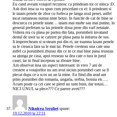
Eu cand aveam voiajori recunosc ca prindeam tot ce misca :D.
Ash dori insa sa va spun cum procedam cu ei: ii prindeam si
le taiam penele de zbor cu forfeca pe langa axul penei, astfel
incat ramaneau numai niste betze. In functie de cat de bine se
descurca cu penele taiate… taiam mai multe sau mai putine, in
general preferam sa las primele doua pene din varf netaiate.
Voliera era cu plasa pe partea din fata, porumbeii invatand
destul de usor sa se catzere pe plasa pana la intrarea de sus.
Ii imperecheam si scoteam pui din ei, iar toamna lasam penele
sa le creasca fara sa le mai tai. Penele cresteau una cate una
astfel ca porumbeii zburau din ce in ce mai bine pana reuseau
sa ajunga pe casa, apoi reuseau sa dea cate o tura in jurul
casei, iar in final incepeau sa zboare bine.
Am observat insa un aspect interesant: in vreo 7 ani de
crestere a voiajorilor nu am avut niciun porumbel care sa fi
plecat dupa ce a scos un an la mine. Eu fiind din arad am
prins porumbei din romania, ungaria, serbia, bosnia etc….
Acum poate ca cei care se pierd nu sunt buni, dar totusi…
NICI UNUL sa plece??? Ce parere aveti???
Nikulcea Serghei
spune:
19.12.2010 la 22:11