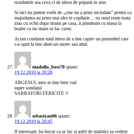
rezultatele asa ceva ci de ideea de pripasit in sine.
Si nici nu putem vorbi de „cine nu a prins niciodata” pentru ca
majoritatea au prins mai ales in copilarie… eu unul eram toata
ziua cu ochii dupa straini pe casa, ii prindeam cu mana la
boabe ca nu stiam sa fac curse.
Acum condamn total ideea de a tine captiv un porumbel care
s-a oprit la tine dintr-un motiv sau altul.
madalin_boss70
spune:
19.12.2010 la 20:28
ARGESUL meu se tine bine vad
super sondajul
SARBATORI FERICITE !!
sebastyan06
spune:
19.12.2010 la 20:45
ff interesant .ba bucur ca se fac si asfel de statistici sa vedem