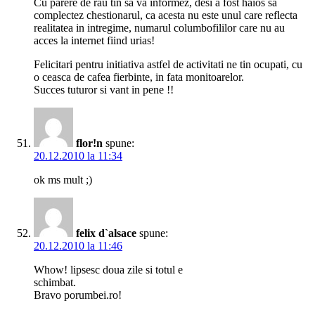
Cu parere de rau tin sa va informez, desi a fost haios sa
complectez chestionarul, ca acesta nu este unul care reflecta
realitatea in intregime, numarul columbofililor care nu au
acces la internet fiind urias!
Felicitari pentru initiativa astfel de activitati ne tin ocupati, cu
o ceasca de cafea fierbinte, in fata monitoarelor.
Succes tuturor si vant in pene !!
flor!n
spune:
20.12.2010 la 11:34
ok ms mult ;)
felix d`alsace
spune:
20.12.2010 la 11:46
Whow! lipsesc doua zile si totul e
schimbat.
Bravo porumbei.ro!