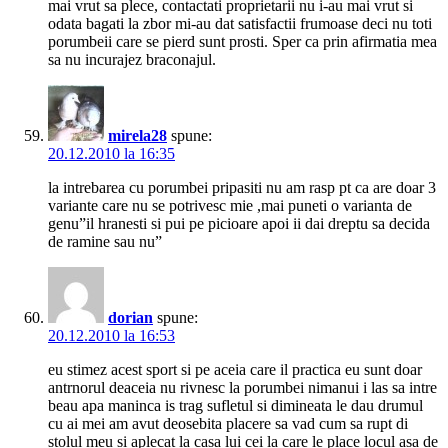
mai vrut sa plece, contactati proprietarii nu i-au mai vrut si
odata bagati la zbor mi-au dat satisfactii frumoase deci nu toti
porumbeii care se pierd sunt prosti. Sper ca prin afirmatia mea
sa nu incurajez braconajul.
mirela28
spune:
20.12.2010 la 16:35
la intrebarea cu porumbei pripasiti nu am rasp pt ca are doar 3
variante care nu se potrivesc mie ,mai puneti o varianta de
genu”il hranesti si pui pe picioare apoi ii dai dreptu sa decida
de ramine sau nu”
dorian
spune:
20.12.2010 la 16:53
eu stimez acest sport si pe aceia care il practica eu sunt doar
antrnorul deaceia nu rivnesc la porumbei nimanui i las sa intre
beau apa maninca is trag sufletul si dimineata le dau drumul
cu ai mei am avut deosebita placere sa vad cum sa rupt di
stolul meu si aplecat la casa lui cei la care le place locul asa de