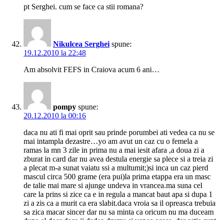
pt Serghei. cum se face ca stii romana?
Nikulcea Serghei
spune:
19.12.2010 la 22:48
Am absolvit FEFS in Craiova acum 6 ani…
pompy
spune:
20.12.2010 la 00:16
daca nu ati fi mai oprit sau prinde porumbei ati vedea ca nu se
mai intampla dezastre…yo am avut un caz cu o femela a
ramas la mn 3 zile in prima nu a mai iesit afara ,a doua zi a
zburat in card dar nu avea destula energie sa plece si a treia zi
a plecat m-a sunat vaiatu ssi a multumit;)si inca un caz pierd
mascul circa 500 grame (era pui)la prima etappa era un masc
de talie mai mare si ajunge undeva in vrancea.ma suna cel
care la prins si zice ca e in regula a mancat baut apa si dupa 1
zi a zis ca a murit ca era slabit.daca vroia sa il opreasca trebuia
sa zica macar sincer dar nu sa minta ca oricum nu ma duceam