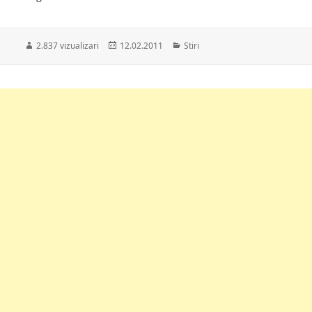
Publicat
Categorii
2.837 vizualizari
12.02.2011
Stiri
pe