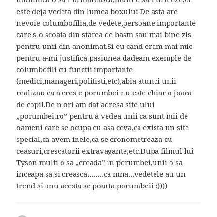
este deja vedeta din lumea boxului.De asta are
nevoie columbofilia,de vedete,persoane importante
care s-o scoata din starea de basm sau mai bine zis
pentru unii din anonimat.Si eu cand eram mai mic
pentru a-mi justifica pasiunea dadeam exemple de
columbofili cu functii importante
(medici,manageri,politisti,etc),abia atunci unii
realizau ca a creste porumbei nu este chiar o joaca
de copil.De n ori am dat adresa site-ului
„porumbei.ro” pentru a vedea unii ca sunt mii de
oameni care se ocupa cu asa ceva,ca exista un site
special,ca avem inele,ca se cronometreaza cu
ceasuri,crescatorii extravagante,etc.Dupa filmul lui
Tyson multi o sa „creada” in porumbei,unii o sa
inceapa sa si creasca……..ca mna…vedetele au un
trend si anu acesta se poarta porumbeii :))))