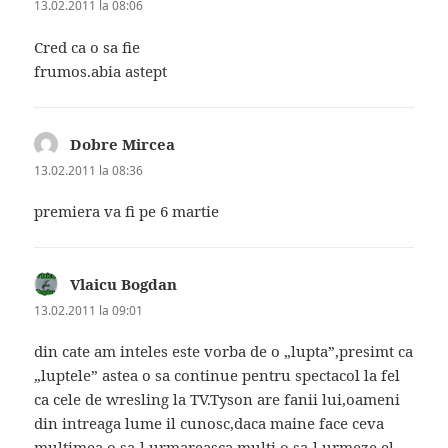
13.02.2011 la 08:06
Cred ca o sa fie
frumos.abia astept
Dobre Mircea
spune:
13.02.2011 la 08:36
premiera va fi pe 6 martie
Vlaicu Bogdan
spune:
13.02.2011 la 09:01
din cate am inteles este vorba de o „lupta”,presimt ca
„luptele” astea o sa continue pentru spectacol la fel
ca cele de wresling la TV.Tyson are fanii lui,oameni
din intreaga lume il cunosc,daca maine face ceva
multimea o sa-l urmareasca,multi o sa-l urmeze,el