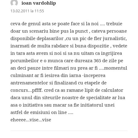
ioan vardohlip
spune:
13.02.2011 la 11:55
ceva de genul asta se poate face si la noi …. trebuie
doar un scenariu bine pus la punct , cateva persoane
disponibile deplasarilor ,cu un pic de fler jurnalistic,
inarmati de multa rabdare si buna dispozitie , vedete
in tara asta avem si noi si sa nu uitam ca ingrijirea
porumbeilor e o munca care dureaza 365 de zile pe
an deci pauze intre filmari nu prea ar fi ….momentul
culminant ar fi iesirea din iarna -inceperea
antrenamentelor si finalizand cu etapele de
concurs…pffff. cred ca as ramane lipit de calculator
daca unul din siteurile noastre de specialitate ar lua
asa o initiativa sau macar sa fie initiatorul unei
astfel de emisiuni on line ….
eheeee…vise…vise