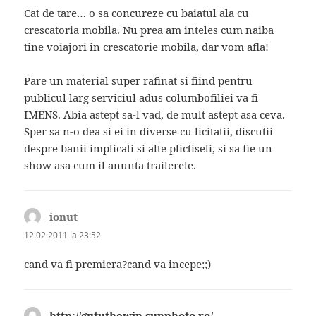
Cat de tare… o sa concureze cu baiatul ala cu
crescatoria mobila. Nu prea am inteles cum naiba
tine voiajori in crescatorie mobila, dar vom afla!
Pare un material super rafinat si fiind pentru
publicul larg serviciul adus columbofiliei va fi
IMENS. Abia astept sa-l vad, de mult astept asa ceva.
Sper sa n-o dea si ei in diverse cu licitatii, discutii
despre banii implicati si alte plictiseli, si sa fie un
show asa cum il anunta trailerele.
ionut
spune:
12.02.2011 la 23:52
cand va fi premiera?cand va incepe;;)
http://gututhewin.sunphoto.ro/
spune: