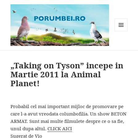
MENIU
ȘI
WIDGET-
Porumbei.ro
URI
„Taking on Tyson” incepe in
Martie 2011 la Animal
Planet!
Probabil cel mai important mijloc de promovare pe
care l-a avut vreodata columbofilia. Un show BETON
ARMAT. Sunt mai multe filmulete despre ce o sa fie,
unul dupa altul.
CLICK AICI
Sugerat de Vio