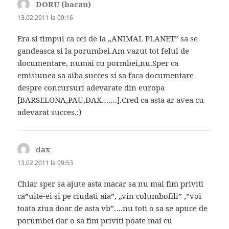
DORU (bacau)
spune:
13.02.2011 la 09:16
Era si timpul ca cei de la „ANIMAL PLANET” sa se
gandeasca si la porumbei.Am vazut tot felul de
documentare, numai cu pormbei,nu.Sper ca
emisiunea sa aiba succes si sa faca documentare
despre concursuri adevarate din europa
[BARSELONA,PAU,DAX…….].Cred ca asta ar avea cu
adevarat succes.:)
dax
spune:
13.02.2011 la 09:53
Chiar sper sa ajute asta macar sa nu mai fim priviti
ca”uite-ei si pe ciudati aia”, „vin columbofili” ,”voi
toata ziua doar de asta vb”….nu toti o sa se apuce de
porumbei dar o sa fim priviti poate mai cu