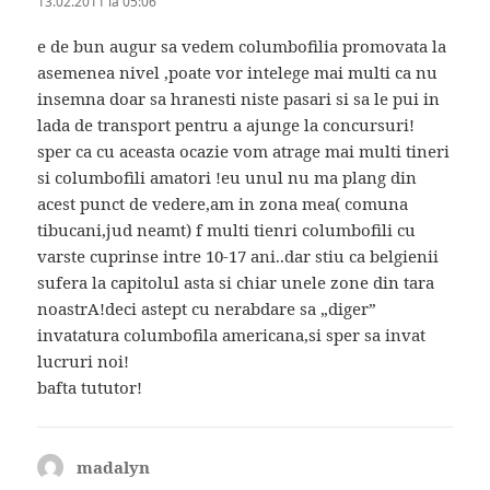
13.02.2011 la 05:06
e de bun augur sa vedem columbofilia promovata la
asemenea nivel ,poate vor intelege mai multi ca nu
insemna doar sa hranesti niste pasari si sa le pui in
lada de transport pentru a ajunge la concursuri!
sper ca cu aceasta ocazie vom atrage mai multi tineri
si columbofili amatori !eu unul nu ma plang din
acest punct de vedere,am in zona mea( comuna
tibucani,jud neamt) f multi tienri columbofili cu
varste cuprinse intre 10-17 ani..dar stiu ca belgienii
sufera la capitolul asta si chiar unele zone din tara
noastrA!deci astept cu nerabdare sa „diger”
invatatura columbofila americana,si sper sa invat
lucruri noi!
bafta tututor!
madalyn
spune: