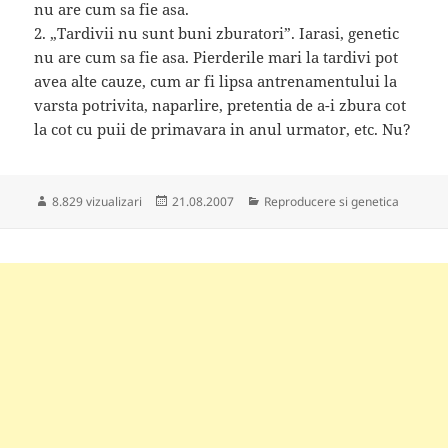
nu are cum sa fie asa.
2. „Tardivii nu sunt buni zburatori”. Iarasi, genetic
nu are cum sa fie asa. Pierderile mari la tardivi pot
avea alte cauze, cum ar fi lipsa antrenamentului la
varsta potrivita, naparlire, pretentia de a-i zbura cot
la cot cu puii de primavara in anul urmator, etc. Nu?
Publicat
Categorii
8.829 vizualizari
21.08.2007
Reproducere si genetica
pe