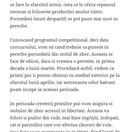
se face la sfarsitul iernii, ceea ce le ofera repausul
necesar si foloseste productiei anului viitor.
Porumbeii tinuti despartiti se pot pune mai usor in
pereche.
Cunoscand programul competitional, deci data
concursului, vom sti cand trebuie sa punem in
pereche porumbeii din stolul de zbor. Aceasta se
face de obicei, daca si vremea o permite, in prima
decada a lunii martie. Procedand astfel, vedem ca
primii pui ii putem obisnui cu mediul exterior pe la
sfarsitul lunii aprilie, iar antrenarea celor batrani
poate incepe in aceeasi perioada.
In perioada cresterii primilor pui vom asigura si
stolului de zbor accesul in libertate. Aceasta va
folosi si puilor din cuib, mai bine ingrijiti, indopati,
cat si parintilor care vor efectua zboruri de voie,
insa fara sa se aventureze in inaltimi, fiind legati de