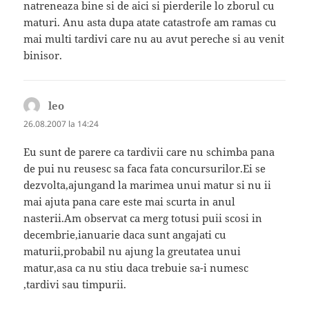
natreneaza bine si de aici si pierderile lo zborul cu
maturi. Anu asta dupa atate catastrofe am ramas cu
mai multi tardivi care nu au avut pereche si au venit
binisor.
leo
spune:
26.08.2007 la 14:24
Eu sunt de parere ca tardivii care nu schimba pana
de pui nu reusesc sa faca fata concursurilor.Ei se
dezvolta,ajungand la marimea unui matur si nu ii
mai ajuta pana care este mai scurta in anul
nasterii.Am observat ca merg totusi puii scosi in
decembrie,ianuarie daca sunt angajati cu
maturii,probabil nu ajung la greutatea unui
matur,asa ca nu stiu daca trebuie sa-i numesc
,tardivi sau timpurii.