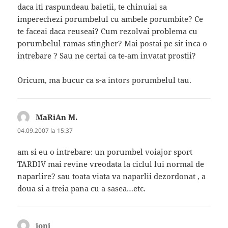
daca iti raspundeau baietii, te chinuiai sa
imperechezi porumbelul cu ambele porumbite? Ce
te faceai daca reuseai? Cum rezolvai problema cu
porumbelul ramas stingher? Mai postai pe sit inca o
intrebare ? Sau ne certai ca te-am invatat prostii?
Oricum, ma bucur ca s-a intors porumbelul tau.
MaRiAn M.
spune:
04.09.2007 la 15:37
am si eu o intrebare: un porumbel voiajor sport
TARDIV mai revine vreodata la ciclul lui normal de
naparlire? sau toata viata va naparlii dezordonat , a
doua si a treia pana cu a sasea…etc.
ioni
spune: