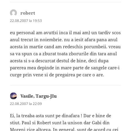
robert
spune:
22.08.2007 la 19:53
eu personal am avut(si inca il mai am) un tardiv scos
anul trecut in noiembrie. nu a iesit afara pana anul
acesta in martie cand am redeschis porumbeii. vreau
sa va spun ca a zburat toata zborurile din tara anul
acesta si s-a descurcat destul de bine, deci dupa
parerea mea depinde in mare parte de sangele care-i
curge prin vene si de pregairea pe care o are.
Vasile, Targu-JIu
spune:
22.08.2007 la 22:09
Ei, la treaba asta sunt pe dinafara ! Dar e bine de
stiut. Paul si Robert sunt la unison dar Gabi din
Moreni zice altceva. In general, sunt de acord cu cei