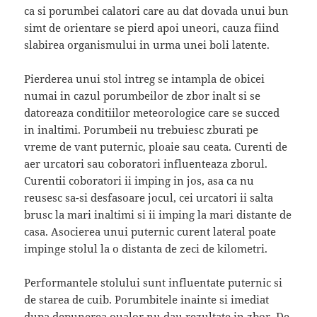
ca si porumbei calatori care au dat dovada unui bun
simt de orientare se pierd apoi uneori, cauza fiind
slabirea organismului in urma unei boli latente.
Pierderea unui stol intreg se intampla de obicei
numai in cazul porumbeilor de zbor inalt si se
datoreaza conditiilor meteorologice care se succed
in inaltimi. Porumbeii nu trebuiesc zburati pe
vreme de vant puternic, ploaie sau ceata. Curenti de
aer urcatori sau coboratori influenteaza zborul.
Curentii coboratori ii imping in jos, asa ca nu
reusesc sa-si desfasoare jocul, cei urcatori ii salta
brusc la mari inaltimi si ii imping la mari distante de
casa. Asocierea unui puternic curent lateral poate
impinge stolul la o distanta de zeci de kilometri.
Performantele stolului sunt influentate puternic si
de starea de cuib. Porumbitele inainte si imediat
dupa depunerea oualor nu dau rezultate in zbor. De