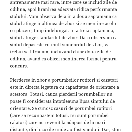
antrenamente mai rare, intre care se includ zile de
odihna, apoi hranirea adecvata ridica performanta
stolului. Vom observa deja in a doua saptamana ca
stolul atinge inaltimea de zbor si se mentine acolo
cu placere, timp indelungat. In a treia saptamana,
stolul atinge standardul de zbor. Daca observam ca
stolul depaseste cu mult standardul de zbor, va
trebui sa-l franam, incluzand chiar doua zile de
odihna, avand ca obicei mentinerea formei pentru
concurs.
Pierderea in zbor a porumbeilor rotitori si cazatori
este in directa legatura cu capacitatea de orientare a
acestora. Totusi, cauza pierderii porumbeilor nu
poate fi considerata intotdeauna lipsa simtului de
orientare. Se cunosc cazuri de porumbei rotitori
(care sa recunoastem totusi, nu sunt porumbei
calatori) care au revenit la adapost de la mari
distante, din locurile unde au fost vanduti. Dar, stim