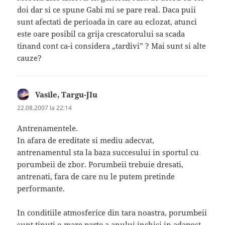
doi dar si ce spune Gabi mi se pare real. Daca puii
sunt afectati de perioada in care au eclozat, atunci
este oare posibil ca grija crescatorului sa scada
tinand cont ca-i considera „tardivi” ? Mai sunt si alte
cauze?
Vasile, Targu-JIu
spune:
22.08.2007 la 22:14
Antrenamentele.
In afara de ereditate si mediu adecvat,
antrenamentul sta la baza succesului in sportul cu
porumbeii de zbor. Porumbeii trebuie dresati,
antrenati, fara de care nu le putem pretinde
performante.
In conditiile atmosferice din tara noastra, porumbeii
sunt tinuti o mare parte a anului inchisi in adapost.