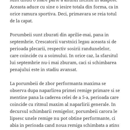
Aceasta aduce cu sine o iesire totala din forma, ca in
orice ramura sportiva. Deci, primavara se reia totul
de la capat.
Porumbeii sunt zburati din aprilie-mai, pana in
septembrie. Crescatorii varstnici legau aceasta si de
perioada plecarii, respectiv sosirii randunelelor,
care coincide cu a soimului. In orice caz, la sfarsitul
lui septembrie nu-i mai zburam, caci si schimbarea
penajului este in stadiu avansat.
La porumbeii de zbor performanta maxima se
observa dupa naparlirea primei remige primare si se
mentine pana la caderea celei de a 5-a, perioada care
coincide cu ritmul maxim al naparlirii generale. In
decursul schimbarii remigelor, porumbeii carora le
lipsesc unele remige nu pot obtine performante, ci
abia in perioada cand noua remiga schimbata a atins