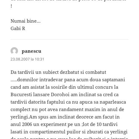
!
Numai bine…
Gabi R
panescu
spune:
23.08.2007 la 10:31
Da tardivii un subiect dezbatut si combatut
…..domnilor intradevar pana acum doua saptamani
cand am asistat la sosirile din ultimul concurs la
Bucuresti lansare Dorohoi am inclinat sa cred ca
tardivii datorita faptului ca nu apuca sa naparleasca
complect nu pot avea randament maxim in anul de
yerlingi.Am spus am inclinat deorece am facut in
anul 2006 un experiment pe un ;lot de 10 tardivi
lasati in compartimentul puilor si zburati ca yerlingi
de acolo pentru a nu avea loc de cuibarit si a intarzia