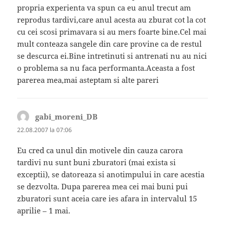
propria experienta va spun ca eu anul trecut am
reprodus tardivi,care anul acesta au zburat cot la cot
cu cei scosi primavara si au mers foarte bine.Cel mai
mult conteaza sangele din care provine ca de restul
se descurca ei.Bine intretinuti si antrenati nu au nici
o problema sa nu faca performanta.Aceasta a fost
parerea mea,mai asteptam si alte pareri
gabi_moreni_DB
spune:
22.08.2007 la 07:06
Eu cred ca unul din motivele din cauza carora
tardivi nu sunt buni zburatori (mai exista si
exceptii), se datoreaza si anotimpului in care acestia
se dezvolta. Dupa parerea mea cei mai buni pui
zburatori sunt aceia care ies afara in intervalul 15
aprilie – 1 mai.