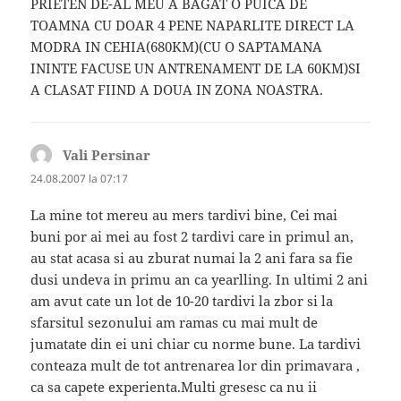
PRIETEN DE-AL MEU A BAGAT O PUICA DE
TOAMNA CU DOAR 4 PENE NAPARLITE DIRECT LA
MODRA IN CEHIA(680KM)(CU O SAPTAMANA
ININTE FACUSE UN ANTRENAMENT DE LA 60KM)SI
A CLASAT FIIND A DOUA IN ZONA NOASTRA.
Vali Persinar
spune:
24.08.2007 la 07:17
La mine tot mereu au mers tardivi bine, Cei mai
buni por ai mei au fost 2 tardivi care in primul an,
au stat acasa si au zburat numai la 2 ani fara sa fie
dusi undeva in primu an ca yearlling. In ultimi 2 ani
am avut cate un lot de 10-20 tardivi la zbor si la
sfarsitul sezonului am ramas cu mai mult de
jumatate din ei uni chiar cu norme bune. La tardivi
conteaza mult de tot antrenarea lor din primavara ,
ca sa capete experienta.Multi gresesc ca nu ii