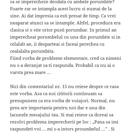
sa se imperecheze deodata cu ambele porumbite?
Foarte rar se intampla acest lucru si numai de la
sine. Ai dat impresia ca esti presat de timp. Ca vrei
neaparat atunci sa se intample. Altfel, procedura era
clasica si o stie orice pusti porumbar. In primul an
imperecheai porumbelul cu una din porumbite si in
celalalt an, ii desparteai si faceai perechea cu
cealalalta porumbita.
Fiind vorba de probleme elementare, cred ca nimeni
nu s-a deranjat sa-ti raspunda. Probabil ca nu ai o
varsta prea mare …
Nici din comentariul nr. 15 nu reiese despre ce rasa
este vorba. Asa ca noi cititorii continuam sa
presupunem ca era vorba de voiajori. Normal, nu
prea are importanta pentru noi dar e una din
lacunele mesajului tau. Si mai reiese ca doreai sa
rezolvi problema imperecherii pe loc : „Pana sa imi
raspundeti voi … mi s-a intors proumbelul …” . Si