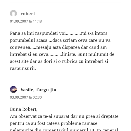
robert
spune:
01.09.2007 la 11:48
Pana sa imi raspundeti voi…………mi s-a intors
porumbelul acasa….daca scriam ceva care nu va
convenea…..mesaju asta disparea dar cand am
intrebat si eu ceva………..liniste. Sunt multumit de
acest site dar as dori si o rubrica cu intrebari si
raspunsurii.
Vasile, Targu-Jiu
spune:
03.09.2007 la 02:30
Buna Robert,
Am observat ca te-ai suparat dar nu prea ai dreptate
pentru ca au fost cateva probleme ramase
nelamurite din comentariul numarul 14. In general,