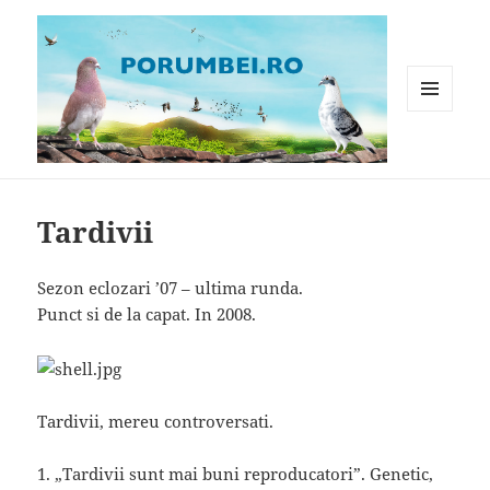
MENIU
ȘI
WIDGET-
Porumbei.ro
URI
Tardivii
Sezon eclozari ’07 – ultima runda.
Punct si de la capat. In 2008.
Tardivii, mereu controversati.
1. „Tardivii sunt mai buni reproducatori”. Genetic,