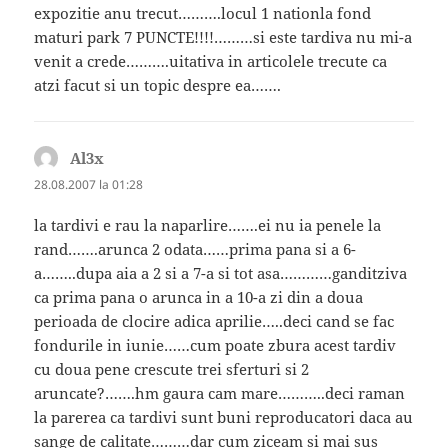
expozitie anu trecut……….locul 1 nationla fond
maturi park 7 PUNCTE!!!!………si este tardiva nu mi-a
venit a crede……….uitativa in articolele trecute ca
atzi facut si un topic despre ea…….
Al3x
spune:
28.08.2007 la 01:28
la tardivi e rau la naparlire…….ei nu ia penele la
rand…….arunca 2 odata……prima pana si a 6-
a……..dupa aia a 2 si a 7-a si tot asa…………ganditziva
ca prima pana o arunca in a 10-a zi din a doua
perioada de clocire adica aprilie…..deci cand se fac
fondurile in iunie……cum poate zbura acest tardiv
cu doua pene crescute trei sferturi si 2
aruncate?…….hm gaura cam mare………..deci raman
la parerea ca tardivi sunt buni reproducatori daca au
sange de calitate………dar cum ziceam si mai sus