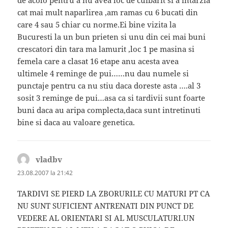
cat mai mult naparlirea ,am ramas cu 6 bucati din
care 4 sau 5 chiar cu norme.Ei bine vizita la
Bucuresti la un bun prieten si unu din cei mai buni
crescatori din tara ma lamurit ,loc 1 pe masina si
femela care a clasat 16 etape anu acesta avea
ultimele 4 reminge de pui……nu dau numele si
punctaje pentru ca nu stiu daca doreste asta ….al 3
sosit 3 reminge de pui…asa ca si tardivii sunt foarte
buni daca au aripa complecta,daca sunt intretinuti
bine si daca au valoare genetica.
vladbv
spune:
23.08.2007 la 21:42
TARDIVI SE PIERD LA ZBORURILE CU MATURI PT CA
NU SUNT SUFICIENT ANTRENATI DIN PUNCT DE
VEDERE AL ORIENTARI SI AL MUSCULATURI.UN