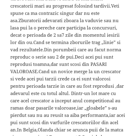
crescatorii mari au progresat folosind tardivii.Veti
spune ca ma contrazic singur dar nu este
asa.Zburatorii adevarati zboara la vaduvie sau nu
lasa pui la o pereche care participa la concursuri,
decat o perioada de 2 sa7 zile din momentul iesirii
lor din ou.Cand se termina zborurile trag „linie” si
vad rezultatele.Din porumbeii care au facut norma
reproduc o serie sau 2 de pui.Deci acei pui sunt
reprodusi toamna,dar sunt scosi din PASARI
VALOROASE.Cand un novice merge la un crescator
si vede acei pui tarzii crede ca ei sunt valorosi
pentru perioada tarzie in care au fost reprodusi ,dar
adevarul este cu totul altul. Dintr-un lot mare cu
care acel crescator a inceput anul competitional au
ramas doar pasarile valoroase,iar „gloabele” s-au
pierdut sau nu au reusit sa aiba performanta,iar acei
pui sunt scosi din varfurile crescatoriilor din acel
an.In Belgia,Olanda chiar se arunca puii de la matca