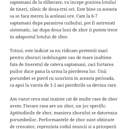
saptamani de la eliberare, va incepe gonirea lotului
de tineri, zilnic de doua-trei ori. Este bine ca aceasta
sa se faca mereu la aceleasi ore. Cam la 6-7
saptamani dupa parasirea cuibului, pot fi antrenati
sistematic, iar dupa doua luni de zbor ii putem trece
in adapostul lotului de zbor.
Totusi, este indicat sa nu ridicam pretentii mari
pentru zboruri indelungate sau de mare inaltime
fata de tineretul de cateva saptamani, caci fortarea
puilor duce pana la urma la pierderea lor. Unii
porumbei se pierd cu usurinta in aceasta perioada,
ca apoi la varsta de 1-2 ani pierderile sa devina rare.
Am vazut ceva mai inainte cat de multe rase de zbor
avem. Fiecare rasa are un zbor, un joc specific.
Aptitudinile de zbor, maniera zborului se datoreaza
porumbeilor. Performantele de zbor sunt obtinute
de crescator, reprezinta rodul muncii si a priceperii