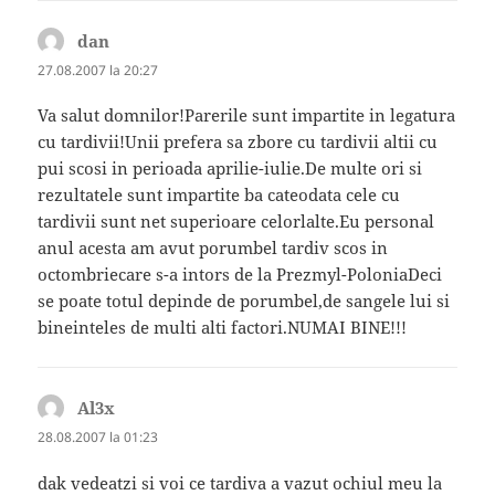
dan
spune:
27.08.2007 la 20:27
Va salut domnilor!Parerile sunt impartite in legatura
cu tardivii!Unii prefera sa zbore cu tardivii altii cu
pui scosi in perioada aprilie-iulie.De multe ori si
rezultatele sunt impartite ba cateodata cele cu
tardivii sunt net superioare celorlalte.Eu personal
anul acesta am avut porumbel tardiv scos in
octombriecare s-a intors de la Prezmyl-PoloniaDeci
se poate totul depinde de porumbel,de sangele lui si
bineinteles de multi alti factori.NUMAI BINE!!!
Al3x
spune:
28.08.2007 la 01:23
dak vedeatzi si voi ce tardiva a vazut ochiul meu la