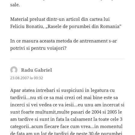
sale.
Material preluat dintr-un articol din cartea lui
Feliciu Bonatiu, „Rasele de porumbei din Romania”
In ce masura aceasta metoda de antrenament s-ar
potrivi si pentru voiajori?
Radu Gabriel
spune:
23.08.2007 la 00:32
Apar atatea intrebari si suspiciuni in legatura cu
tardivii…nu sti ce sa mai crezi cel mai bine este sa
incerci si vei vedea ce va iesii…eu unu am incercat si
sunt foarte multumit,multe pasari de 2004 si 2005 le
am tardive si sunt in fata la calsament la toate cele 3
categorii..acum fiecare face cum vrea…in momentul
de fata am un lot de tardivi de peste 30 de porumbei