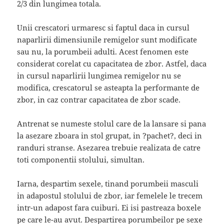
2/3 din lungimea totala.
Unii crescatori urmaresc si faptul daca in cursul
naparlirii dimensiunile remigelor sunt modificate
sau nu, la porumbeii adulti. Acest fenomen este
considerat corelat cu capacitatea de zbor. Astfel, daca
in cursul naparlirii lungimea remigelor nu se
modifica, crescatorul se asteapta la performante de
zbor, in caz contrar capacitatea de zbor scade.
Antrenat se numeste stolul care de la lansare si pana
la asezare zboara in stol grupat, in ?pachet?, deci in
randuri stranse. Asezarea trebuie realizata de catre
toti componentii stolului, simultan.
Iarna, despartim sexele, tinand porumbeii masculi
in adapostul stolului de zbor, iar femelele le trecem
intr-un adapost fara cuiburi. Ei isi pastreaza boxele
pe care le-au avut. Despartirea porumbeilor pe sexe