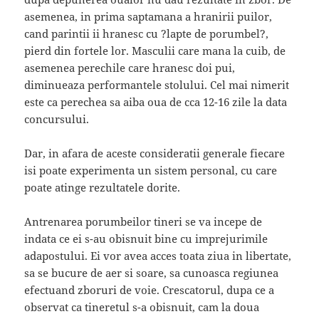
asemenea, in prima saptamana a hranirii puilor,
cand parintii ii hranesc cu ?lapte de porumbel?,
pierd din fortele lor. Masculii care mana la cuib, de
asemenea perechile care hranesc doi pui,
diminueaza performantele stolului. Cel mai nimerit
este ca perechea sa aiba oua de cca 12-16 zile la data
concursului.
Dar, in afara de aceste consideratii generale fiecare
isi poate experimenta un sistem personal, cu care
poate atinge rezultatele dorite.
Antrenarea porumbeilor tineri se va incepe de
indata ce ei s-au obisnuit bine cu imprejurimile
adapostului. Ei vor avea acces toata ziua in libertate,
sa se bucure de aer si soare, sa cunoasca regiunea
efectuand zboruri de voie. Crescatorul, dupa ce a
observat ca tineretul s-a obisnuit, cam la doua