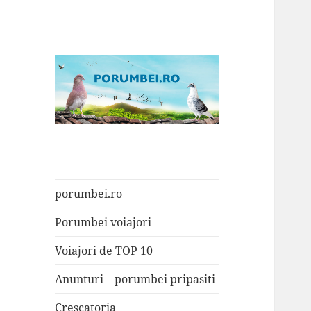
Porumbei.ro
Enciclopedia porumbelului
porumbei.ro
Porumbei voiajori
Voiajori de TOP 10
Anunturi – porumbei pripasiti
Crescatoria