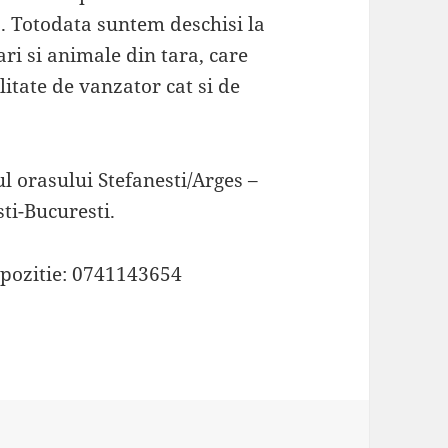
s. Totodata suntem deschisi la
ri si animale din tara, care
alitate de vanzator cat si de
ul orasului Stefanesti/Arges –
sti-Bucuresti.
ispozitie: 0741143654