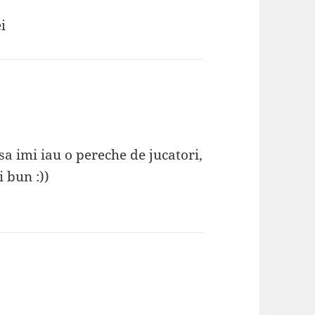
i
sa imi iau o pereche de jucatori,
i bun :))