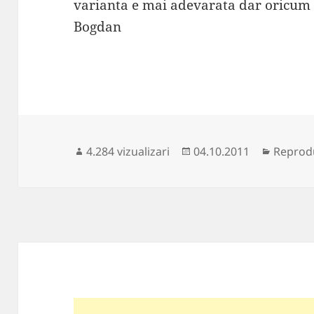
varianta e mai adevarata dar oricum e
Bogdan
Publicat
Categor
4.284 vizualizari
04.10.2011
Reprodu
pe