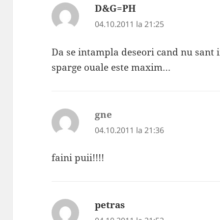
D&G=PH
spune:
04.10.2011 la 21:25
Da se intampla deseori cand nu sant in
sparge ouale este maxim…
gne
spune:
04.10.2011 la 21:36
faini puii!!!!
petras
spune: