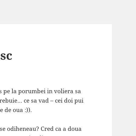
esc
s pe la porumbei in voliera sa
rebuie… ce sa vad – cei doi pui
 de oua :)).
r se odiheneau? Cred ca a doua