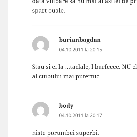
data viitoare sa nu mai ai astfel de pr
spart ouale.
burianbogdan
spune:
04.10.2011 la 20:15
Stau si ei la …taclale, l barfeeee. NU 
al cuibului mai puternic…
body
spune:
04.10.2011 la 20:17
niste porumbei superbi.