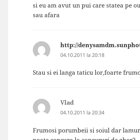
si eu am avut un pui care statea pe o
sau afara
http://denysamdm.sunphot
04.10.2011 la 20:18
Stau si ei langa taticu lor,foarte fru
Vlad
spune:
04.10.2011 la 20:34
Frumosi porumbeii si soiul dar lamu
poate concura la concururi de zbor?