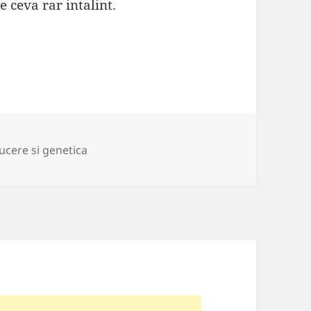
 ceva rar intalint.
ii
cere si genetica