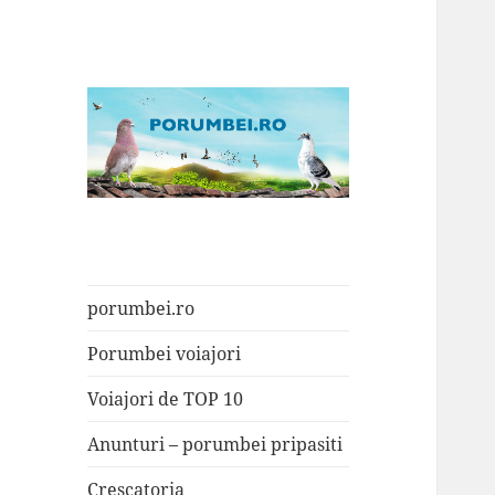
Porumbei.ro
Enciclopedia porumbelului
porumbei.ro
Porumbei voiajori
Voiajori de TOP 10
Anunturi – porumbei pripasiti
Crescatoria