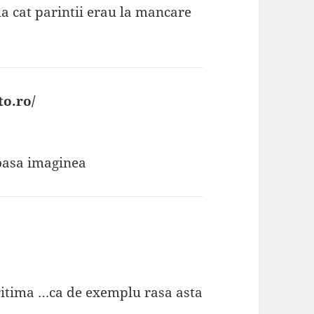
ua cat parintii erau la mancare
o.ro/
spune:
moasa imaginea
ritima …ca de exemplu rasa asta