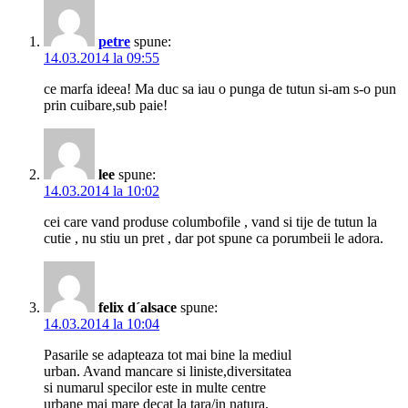
petre
spune:
14.03.2014 la 09:55
ce marfa ideea! Ma duc sa iau o punga de tutun si-am s-o pun
prin cuibare,sub paie!
lee
spune:
14.03.2014 la 10:02
cei care vand produse columbofile , vand si tije de tutun la
cutie , nu stiu un pret , dar pot spune ca porumbeii le adora.
felix d´alsace
spune:
14.03.2014 la 10:04
Pasarile se adapteaza tot mai bine la mediul
urban. Avand mancare si liniste,diversitatea
si numarul specilor este in multe centre
urbane mai mare decat la tara/in natura.