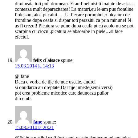
dimineata toti puii dormeau. Erau f nelinistiti inainte de asta…
conteaza mult deparazitarea! La maturi,eu le-am pus frontline
fiole,sunt alea pt caini…. La fiecare porumbel,o picatura de
frontline dupa ceafa si dispar toti parazitii ca prin minune! N-
as fi crezut! Picatura se pune dupa ceafa pt ca acolo nu se pot
scarpina cu ciocul,picatura se absoarbe in piele…si face
efectul.
felix d´alsace
spune:
15.03.2014 la 14:13
@ fane
Daca e vorba de tije de nuc uscate, andrei
si onudarza au dreptate.Dar tije umede(semi-verzi)
pot crea probleme micotice care dauneaza puilor
din cuib.
fane
spune:
15.03.2014 la 20:21
@Felix,e posibil sa fi fost semi-uscate dar acum mi.am adus