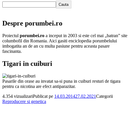
Cauta
Despre porumbei.ro
Proiectul
porumbei.ro
a inceput in 2003 si este cel mai „batran” site
columbofil din Romania. Aici gasiti enciclopedia porumbelului
imbogatita an de an cu multa pasiune pentru aceasta pasare
fascinanta.
Tigari in cuiburi
Pasarile din orase au invatat sa-si puna in cuiburi resturi de tigara
pentru ca nicotina are efect antiparazitar.
4.354 vizualizari
Publicat pe
14.03.2014
27.02.2021
Categorii
Reproducere si genetica