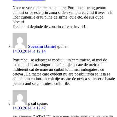
Nu este vorba de nici o adaptare. Porumbeii string pentru
cuiburi orice este prin zona si de exemplu eu cind ii aveam la
liber cuiburile erau pline de sirme .cuie etc. de sus dupa
blocuri.
Deci totul depinde de zona in care se invirt !!
Soceanu Daniel
spune:
14.03.2014 la 12:14
Porumbeii se adapteaza mediului in care traiesc, ai mei de
exemplu isi cara singuri de afara tije uscate de urzica si
indiferent cat de mare au cuibul tot il mai imbogatesc cu
cateva . La matca care evident nu are posibilitatea sa iasa sa
adune pun eu intr-un colt tije uscate de urzica si sincer e bataie
pe ele cand se contruiesc cuiburile.
paul
spune:
14.03.2014 la 12:47
are dreptate CATALIN. Am o porumbita care-si pune in cuib