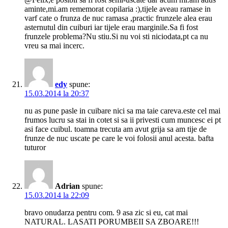
aminte,mi.am rememorat copilaria :),tijele aveau ramase in
varf cate o frunza de nuc ramasa ,practic frunzele alea erau
asternutul din cuiburi iar tijele erau marginile.Sa fi fost
frunzele problema?Nu stiu.Si nu voi sti niciodata,pt ca nu
vreu sa mai incerc.
edy
spune:
15.03.2014 la 20:37
nu as pune pasle in cuibare nici sa ma taie careva.este cel mai
frumos lucru sa stai in cotet si sa ii privesti cum muncesc ei pt
asi face cuibul. toamna trecuta am avut grija sa am tije de
frunze de nuc uscate pe care le voi folosii anul acesta. bafta
tuturor
Adrian
spune:
15.03.2014 la 22:09
bravo onudarza pentru com. 9 asa zic si eu, cat mai
NATURAL. LASATI PORUMBEII SA ZBOARE!!!