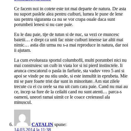
Ce facem noi in cotete este tot mai departe de natura. De asta
nu suport paslele alea pentru cuiburi, lumea le pune de lene
sau pentru siguranta ca nu se vor crapa ouale daca sunt
porumbeii lenesi si nu care paie.
Eu le dau paie, tije de tutun si de nuc, sa vezi ce muncesc
baietii… e drept ca unii fac niste cuiburi imense iar altii mai
nimic… astia din urma nu s-a mai reproduce in natura, dar noi
ii ajutam.
La cum evolueaza sportul columbofil, multi porumbei nici nu
mai construiesc un cuib in viata lor si isi pierd instinctele. Ii
arunca crescatorul o pasla in farfurie, sta vaduv vreo 5 ani si
apoi se vinde pe nu stiu unde, si este inmultit in eprubeta. Mie
mi se pare foarte trist dar sunt in minoritate. Am stat zilele
trecute cu ei cu orele sa ma uit cum cara paie. Cand nu mai au
ce, incep sa fure de la ceilalti cand nu sunt atenti… parca-s
oameni, uneori ramai uimit ce le coace creierasul ala
minuscul.
CATALIN
spune:
14.03.2014 la 11:38