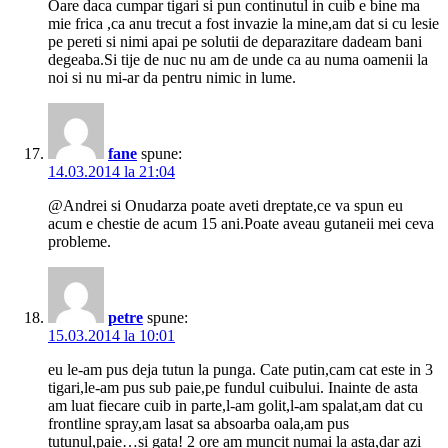
Oare daca cumpar tigari si pun continutul in cuib e bine ma
mie frica ,ca anu trecut a fost invazie la mine,am dat si cu lesie
pe pereti si nimi apai pe solutii de deparazitare dadeam bani
degeaba.Si tije de nuc nu am de unde ca au numa oamenii la
noi si nu mi-ar da pentru nimic in lume.
fane
spune:
14.03.2014 la 21:04
@Andrei si Onudarza poate aveti dreptate,ce va spun eu
acum e chestie de acum 15 ani.Poate aveau gutaneii mei ceva
probleme.
petre
spune:
15.03.2014 la 10:01
eu le-am pus deja tutun la punga. Cate putin,cam cat este in 3
tigari,le-am pus sub paie,pe fundul cuibului. Inainte de asta
am luat fiecare cuib in parte,l-am golit,l-am spalat,am dat cu
frontline spray,am lasat sa absoarba oala,am pus
tutunul,paie…si gata! 2 ore am muncit numai la asta,dar azi