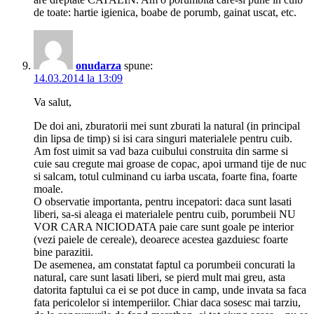
de toate: hartie igienica, boabe de porumb, gainat uscat, etc.
onudarza
spune:
14.03.2014 la 13:09
Va salut,
De doi ani, zburatorii mei sunt zburati la natural (in principal
din lipsa de timp) si isi cara singuri materialele pentru cuib.
Am fost uimit sa vad baza cuibului construita din sarme si
cuie sau cregute mai groase de copac, apoi urmand tije de nuc
si salcam, totul culminand cu iarba uscata, foarte fina, foarte
moale.
O observatie importanta, pentru incepatori: daca sunt lasati
liberi, sa-si aleaga ei materialele pentru cuib, porumbeii NU
VOR CARA NICIODATA paie care sunt goale pe interior
(vezi paiele de cereale), deoarece acestea gazduiesc foarte
bine parazitii.
De asemenea, am constatat faptul ca porumbeii concurati la
natural, care sunt lasati liberi, se pierd mult mai greu, asta
datorita faptului ca ei se pot duce in camp, unde invata sa faca
fata pericolelor si intemperiilor. Chiar daca sosesc mai tarziu,