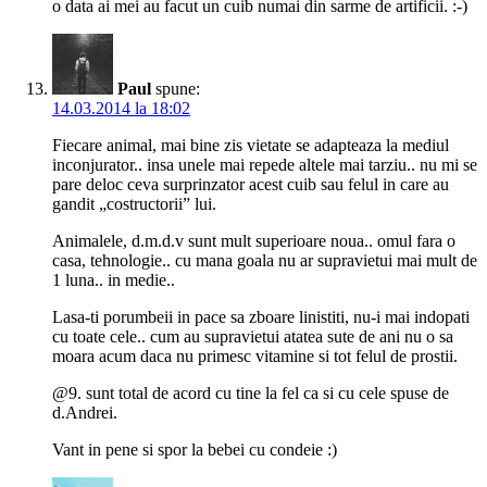
o data ai mei au facut un cuib numai din sarme de artificii. :-)
Paul
spune:
14.03.2014 la 18:02
Fiecare animal, mai bine zis vietate se adapteaza la mediul
inconjurator.. insa unele mai repede altele mai tarziu.. nu mi se
pare deloc ceva surprinzator acest cuib sau felul in care au
gandit „costructorii” lui.
Animalele, d.m.d.v sunt mult superioare noua.. omul fara o
casa, tehnologie.. cu mana goala nu ar supravietui mai mult de
1 luna.. in medie..
Lasa-ti porumbeii in pace sa zboare linistiti, nu-i mai indopati
cu toate cele.. cum au supravietui atatea sute de ani nu o sa
moara acum daca nu primesc vitamine si tot felul de prostii.
@9. sunt total de acord cu tine la fel ca si cu cele spuse de
d.Andrei.
Vant in pene si spor la bebei cu condeie :)