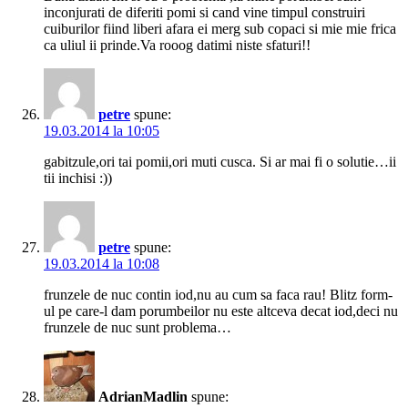
inconjurati de diferiti pomi si cand vine timpul construiri
cuiburilor fiind liberi afara ei merg sub copaci si mie mie frica
ca uliul ii prinde.Va rooog datimi niste sfaturi!!
petre
spune:
19.03.2014 la 10:05
gabitzule,ori tai pomii,ori muti cusca. Si ar mai fi o solutie…ii
tii inchisi :))
petre
spune:
19.03.2014 la 10:08
frunzele de nuc contin iod,nu au cum sa faca rau! Blitz form-
ul pe care-l dam porumbeilor nu este altceva decat iod,deci nu
frunzele de nuc sunt problema…
AdrianMadlin
spune: