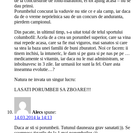
de la concursurile de fond-marathon, ei tot ajung acasa – nu se
dau prinsi.
Porumbelul concurat la vaduvie nu stie ce e ala camp, iar daca
da de o vreme neprielnica sau de un concurs de anduranta,
pierdem campionul.
Din pacate, in ultimul timp, s-a uitat total de telul sportului
columbofil: Acela de a crea un porumbel superior, care sa vina
mai repede acasa, care sa fie mai viguros, mai sanatos si care
sa stea la baza unei familii de buni zburatori. Noi ce facem: ii
tinem inchisi, la intuneric, le dam si pe gura si pe nas pe pe …
medicamente si vitamin, iar daca nu le mai administram, se
inbolnavesc in 3 zile. Iar urmasii lor sunt la fel. Oare asta
inseamna evolutie…?
Natura ne invata un singur lucru:
LASATI PORUMBEII SA ZBOARE!!!
Alecs
spune:
14.03.2014 la 14:13
Daca ar sti si porumbeii. Tutunul dauneaza grav sanatati:)). Se
scumpesc tigarile de la 1 mai porumbeilor :))