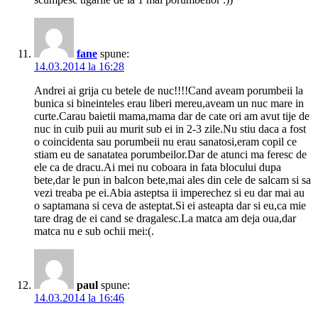
fane
spune:
14.03.2014 la 16:28
Andrei ai grija cu betele de nuc!!!!Cand aveam porumbeii la
bunica si bineinteles erau liberi mereu,aveam un nuc mare in
curte.Carau baietii mama,mama dar de cate ori am avut tije de
nuc in cuib puii au murit sub ei in 2-3 zile.Nu stiu daca a fost
o coincidenta sau porumbeii nu erau sanatosi,eram copil ce
stiam eu de sanatatea porumbeilor.Dar de atunci ma feresc de
ele ca de dracu.Ai mei nu coboara in fata blocului dupa
bete,dar le pun in balcon bete,mai ales din cele de salcam si sa
vezi treaba pe ei.Abia asteptsa ii imperechez si eu dar mai au
o saptamana si ceva de asteptat.Si ei asteapta dar si eu,ca mie
tare drag de ei cand se dragalesc.La matca am deja oua,dar
matca nu e sub ochii mei:(.
paul
spune:
14.03.2014 la 16:46