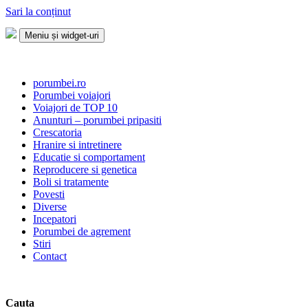
Sari la conținut
Meniu și widget-uri
Porumbei.ro
Enciclopedia porumbelului
porumbei.ro
Porumbei voiajori
Voiajori de TOP 10
Anunturi – porumbei pripasiti
Crescatoria
Hranire si intretinere
Educatie si comportament
Reproducere si genetica
Boli si tratamente
Povesti
Diverse
Incepatori
Porumbei de agrement
Stiri
Contact
Cauta