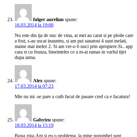
fulger aurelian
spune:
16.03.2014 la 19:00
Nu este din tja de nuc de vina, ai mei au carat si pe ploile care
a fost, s-au uscat inauntru, si am pui sanatosi 4 sunt inelati,
maine mai inelez 2. Si am vre-o 6 nuci prin apropiere.Si.. app
cara si cu frunza, bineinteles ce a m-ai ramas in varful tijei
dupa iarna.
Alex
spune:
17.03.2014 la 07:23
Mie nu mi -se pare a cuib facut de pasare cred ca e facatura!
Gabytzu
spune:
18.03.2014 la 15:19
Buna ziua.Am si eu o problema ,la mine porumbei sunt