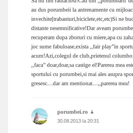
Sa nu fim rautaciosi!Cati din ,,porumbarii”de 
au dus porumbeii la antrenamente cu mijloac
invechite[trabanturi,biciclete,etc,etc)Si ne bu
distante nesemnificative!Dar aveam porumbei s
recuperam dupa zboruri cu miere,apa cu zaha
joc sume fabuloase,exista ,,fair play”in spor
acum!Azi,colegul de club,prietenul columbofi
,,faca” doar,doar,sa castige el!Parerea mea este
sportului cu porumbei,si mai ales asupra spo
gresesc…dar am mentionat…,,parerea mea!
porumbei.ro
spune:
30.08.2013 la 20:31