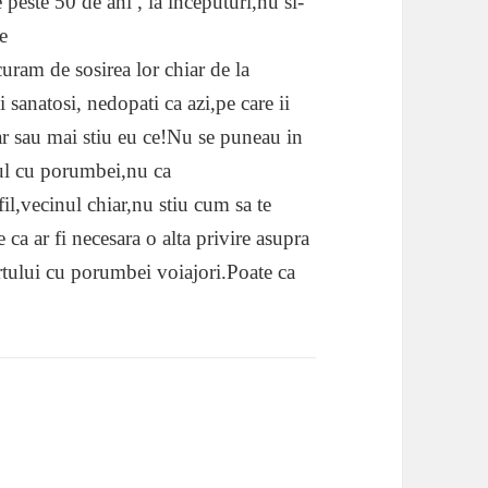
peste 50 de ani , la inceputuri,nu si-
e
curam de sosirea lor chiar de la
anatosi, nedopati ca azi,pe care ii
r sau mai stiu eu ce!Nu se puneau in
tul cu porumbei,nu ca
l,vecinul chiar,nu stiu cum sa te
 ca ar fi necesara o alta privire asupra
rtului cu porumbei voiajori.Poate ca