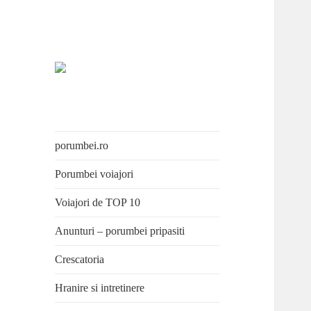
Porumbei.ro
Enciclopedia porumbelului
porumbei.ro
Porumbei voiajori
Voiajori de TOP 10
Anunturi – porumbei pripasiti
Crescatoria
Hranire si intretinere