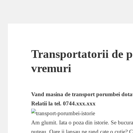
Transportatorii de 
vremuri
Vand masina de transport porumbei dotata
Relatii la tel. 0744.xxx.xxx
Am glumit. Iata o poza din istorie. Se bucur
puteau. Oare ii lansau pe rand cate o cutie? 