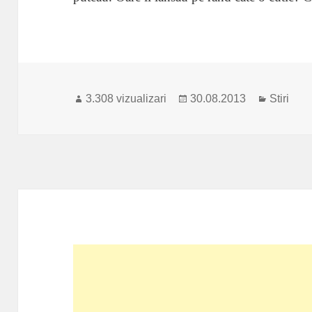
Publicat
Categori
3.308 vizualizari
30.08.2013
Stiri
pe