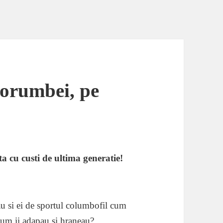
porumbei, pe
 cu custi de ultima generatie!
au si ei de sportul columbofil cum
Cum ii adapau si hraneau?