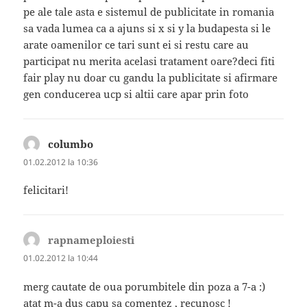
pe ale tale asta e sistemul de publicitate in romania
sa vada lumea ca a ajuns si x si y la budapesta si le
arate oamenilor ce tari sunt ei si restu care au
participat nu merita acelasi tratament oare?deci fiti
fair play nu doar cu gandu la publicitate si afirmare
gen conducerea ucp si altii care apar prin foto
columbo
spune:
01.02.2012 la 10:36
felicitari!
rapnameploiesti
spune:
01.02.2012 la 10:44
merg cautate de oua porumbitele din poza a 7-a :)
atat m-a dus capu sa comentez , recunosc !