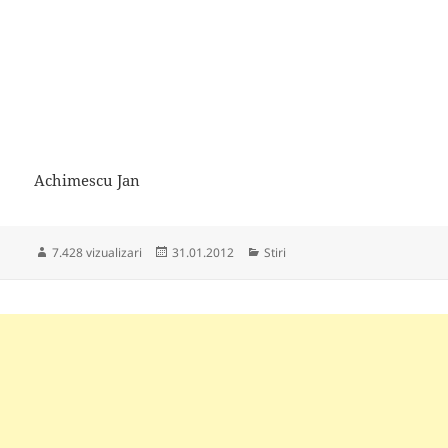
Achimescu Jan
Publicat
Categorii
7.428 vizualizari
31.01.2012
Stiri
pe