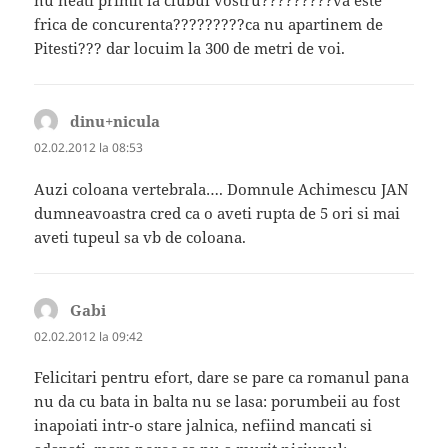
nu neati primit la clubul vostru?????????va este
frica de concurenta?????????ca nu apartinem de
Pitesti??? dar locuim la 300 de metri de voi.
dinu+nicula
spune:
02.02.2012 la 08:53
Auzi coloana vertebrala…. Domnule Achimescu JAN
dumneavoastra cred ca o aveti rupta de 5 ori si mai
aveti tupeul sa vb de coloana.
Gabi
spune:
02.02.2012 la 09:42
Felicitari pentru efort, dare se pare ca romanul pana
nu da cu bata in balta nu se lasa: porumbeii au fost
inapoiati intr-o stare jalnica, nefiind mancati si