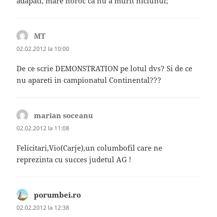
adapati, mare noroc ca nu a murit niciunul;
MT
spune:
02.02.2012 la 10:00
De ce scrie DEMONSTRATION pe lotul dvs? Si de ce
nu apareti in campionatul Continental???
marian soceanu
spune:
02.02.2012 la 11:08
Felicitari,Vio(Carje),un columbofil care ne
reprezinta cu succes judetul AG !
porumbei.ro
spune:
02.02.2012 la 12:38