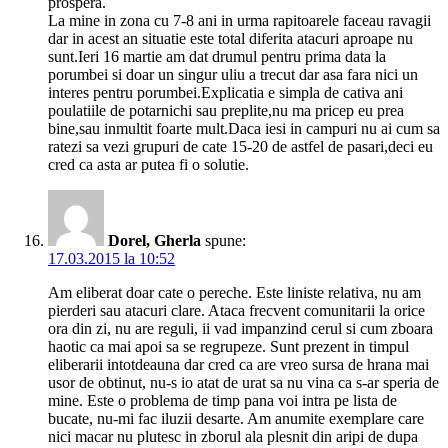
prospera.
La mine in zona cu 7-8 ani in urma rapitoarele faceau ravagii
dar in acest an situatie este total diferita atacuri aproape nu
sunt.Ieri 16 martie am dat drumul pentru prima data la
porumbei si doar un singur uliu a trecut dar asa fara nici un
interes pentru porumbei.Explicatia e simpla de cativa ani
poulatiile de potarnichi sau preplite,nu ma pricep eu prea
bine,sau inmultit foarte mult.Daca iesi in campuri nu ai cum sa
ratezi sa vezi grupuri de cate 15-20 de astfel de pasari,deci eu
cred ca asta ar putea fi o solutie.
Dorel, Gherla
spune:
17.03.2015 la 10:52
Am eliberat doar cate o pereche. Este liniste relativa, nu am
pierderi sau atacuri clare. Ataca frecvent comunitarii la orice
ora din zi, nu are reguli, ii vad impanzind cerul si cum zboara
haotic ca mai apoi sa se regrupeze. Sunt prezent in timpul
eliberarii intotdeauna dar cred ca are vreo sursa de hrana mai
usor de obtinut, nu-s io atat de urat sa nu vina ca s-ar speria de
mine. Este o problema de timp pana voi intra pe lista de
bucate, nu-mi fac iluzii desarte. Am anumite exemplare care
nici macar nu plutesc in zborul ala plesnit din aripi de dupa