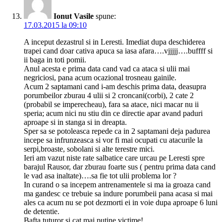
Ionut Vasile
spune:
17.03.2015 la 09:10
A inceput dezastrul si in Leresti. Imediat dupa deschiderea
trapei cand doar cativa apuca sa iasa afara….vjjjjj….buffff si
ii baga in toti pomii.
Anul acesta e prima data cand vad ca ataca si ulii mai
negriciosi, pana acum ocazional trosneau gainile.
Acum 2 saptamani cand i-am deschis prima data, deasupra
porumbeilor zburau 4 ulii si 2 croncani(corbi), 2 cate 2
(probabil se imperecheau), fara sa atace, nici macar nu ii
speria; acum nici nu stiu din ce directie apar avand paduri
aproape si in stanga si in dreapta.
Sper sa se potoleasca repede ca in 2 saptamani deja padurea
incepe sa infrunzeasca si vor fi mai ocupati cu atacurile la
serpi,broaste, sobolani si alte terestre mici.
Ieri am vazut niste rate salbatice care urcau pe Leresti spre
barajul Rausor, dar zburau foarte sus ( pentru prima data cand
le vad asa inaltate)….sa fie tot ulii problema lor ?
In curand o sa incepem antrenamentele si ma ia groaza cand
ma gandesc ce trebuie sa indure porumbeii pana acasa si mai
ales ca acum nu se pot dezmorti ei in voie dupa aproape 6 luni
de detentie.
Bafta tuturor si cat mai putine victime!