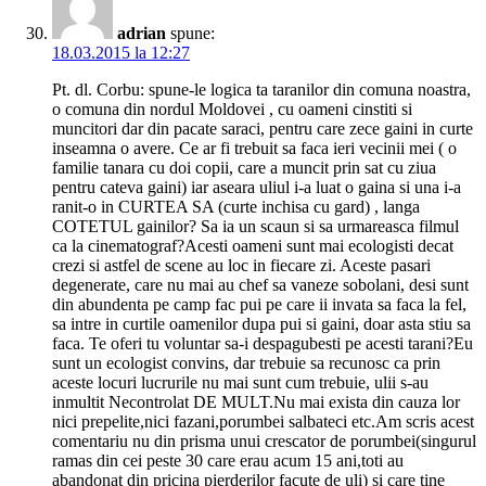
adrian
spune:
18.03.2015 la 12:27
Pt. dl. Corbu: spune-le logica ta taranilor din comuna noastra,
o comuna din nordul Moldovei , cu oameni cinstiti si
muncitori dar din pacate saraci, pentru care zece gaini in curte
inseamna o avere. Ce ar fi trebuit sa faca ieri vecinii mei ( o
familie tanara cu doi copii, care a muncit prin sat cu ziua
pentru cateva gaini) iar aseara uliul i-a luat o gaina si una i-a
ranit-o in CURTEA SA (curte inchisa cu gard) , langa
COTETUL gainilor? Sa ia un scaun si sa urmareasca filmul
ca la cinematograf?Acesti oameni sunt mai ecologisti decat
crezi si astfel de scene au loc in fiecare zi. Aceste pasari
degenerate, care nu mai au chef sa vaneze sobolani, desi sunt
din abundenta pe camp fac pui pe care ii invata sa faca la fel,
sa intre in curtile oamenilor dupa pui si gaini, doar asta stiu sa
faca. Te oferi tu voluntar sa-i despagubesti pe acesti tarani?Eu
sunt un ecologist convins, dar trebuie sa recunosc ca prin
aceste locuri lucrurile nu mai sunt cum trebuie, ulii s-au
inmultit Necontrolat DE MULT.Nu mai exista din cauza lor
nici prepelite,nici fazani,porumbei salbateci etc.Am scris acest
comentariu nu din prisma unui crescator de porumbei(singurul
ramas din cei peste 30 care erau acum 15 ani,toti au
abandonat din pricina pierderilor facute de uli) si care tine