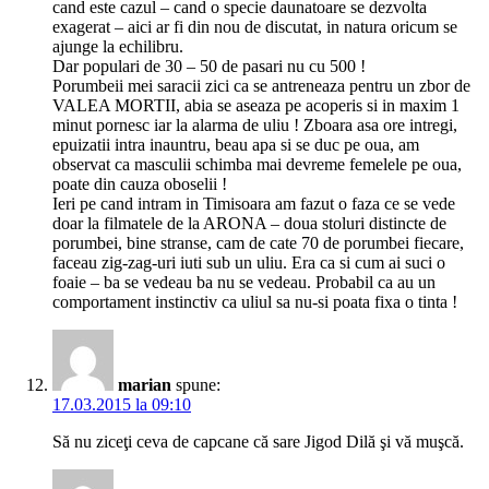
cand este cazul – cand o specie daunatoare se dezvolta
exagerat – aici ar fi din nou de discutat, in natura oricum se
ajunge la echilibru.
Dar populari de 30 – 50 de pasari nu cu 500 !
Porumbeii mei saracii zici ca se antreneaza pentru un zbor de
VALEA MORTII, abia se aseaza pe acoperis si in maxim 1
minut pornesc iar la alarma de uliu ! Zboara asa ore intregi,
epuizatii intra inauntru, beau apa si se duc pe oua, am
observat ca masculii schimba mai devreme femelele pe oua,
poate din cauza oboselii !
Ieri pe cand intram in Timisoara am fazut o faza ce se vede
doar la filmatele de la ARONA – doua stoluri distincte de
porumbei, bine stranse, cam de cate 70 de porumbei fiecare,
faceau zig-zag-uri iuti sub un uliu. Era ca si cum ai suci o
foaie – ba se vedeau ba nu se vedeau. Probabil ca au un
comportament instinctiv ca uliul sa nu-si poata fixa o tinta !
marian
spune:
17.03.2015 la 09:10
Să nu ziceţi ceva de capcane că sare Jigod Dilă şi vă muşcă.