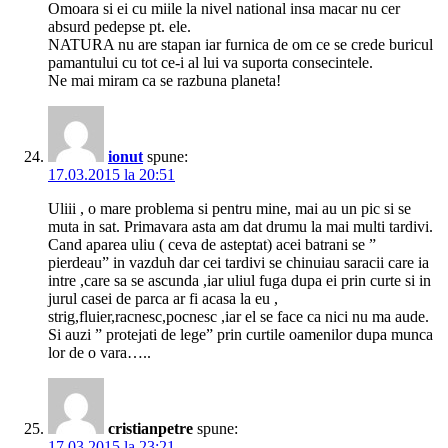
Omoara si ei cu miile la nivel national insa macar nu cer
absurd pedepse pt. ele.
NATURA nu are stapan iar furnica de om ce se crede buricul
pamantului cu tot ce-i al lui va suporta consecintele.
Ne mai miram ca se razbuna planeta!
ionut
spune:
17.03.2015 la 20:51
Uliii , o mare problema si pentru mine, mai au un pic si se
muta in sat. Primavara asta am dat drumu la mai multi tardivi.
Cand aparea uliu ( ceva de asteptat) acei batrani se ”
pierdeau” in vazduh dar cei tardivi se chinuiau saracii care ia
intre ,care sa se ascunda ,iar uliul fuga dupa ei prin curte si in
jurul casei de parca ar fi acasa la eu ,
strig,fluier,racnesc,pocnesc ,iar el se face ca nici nu ma aude.
Si auzi ” protejati de lege” prin curtile oamenilor dupa munca
lor de o vara…..
cristianpetre
spune:
17.03.2015 la 23:21