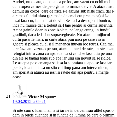
Andrei, nu o cara, o mananca pe loc, am vazut cu ochii mei
cum rupea carnea de pe o gaina, o manca de vie. A atacat mai
demult un cocos, care de frica s-a ascuns sub niste craci, dar i-
a ramas fundul afara (gramada de craci era prea mica) si l-a
lasat fara cur, l-a mancat de viu. Seara l-a descoperit bunicu,
inca nu murise dar a trebuit sa-l taie pentru ai curma suferinta.
Ataca gainile doar in zone izolate, pe langa crang, in fundul
gradiinii, daca le lasi nesupravegheate. Nu ataca in mijlocul
curtii pasarile mari, in curte ataca puii mici pe care-i ia in
gheare si pleaca cu el si il mananca intr-un loc retras. Cea mai
tare faza am vazut-o pe rau, ataca un card de rate, acestea s-au
refugiat intr-o zona cu apa adanca si cand se lasa uliu pe una
din ele se bagau toate sub apa iar uliu era nevoit sa se ridice.
Le astepta pe o creanga sa iasa la suprafata si apoi se lasa iar
pe ele, le-a tinut asa nu stiu cat timp pana am intervenit eu, l-
am speriat si atunci au iesit si ratele din apa pentru a merge
acasa.
Victor M
spune:
19.03.2015 la 09:21
Si uite cum o luam inainte si iar ne intoarcem sau altfel spus o
dam in bucle cuantice si in functie de lumina pe care o primim