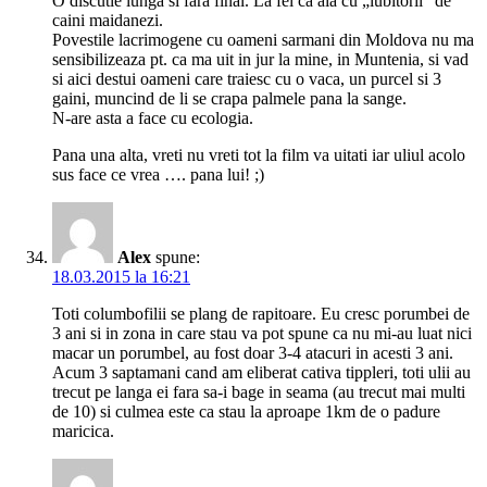
O discutie lunga si fara final. La fel ca aia cu „iubitorii” de
caini maidanezi.
Povestile lacrimogene cu oameni sarmani din Moldova nu ma
sensibilizeaza pt. ca ma uit in jur la mine, in Muntenia, si vad
si aici destui oameni care traiesc cu o vaca, un purcel si 3
gaini, muncind de li se crapa palmele pana la sange.
N-are asta a face cu ecologia.
Pana una alta, vreti nu vreti tot la film va uitati iar uliul acolo
sus face ce vrea …. pana lui! ;)
Alex
spune:
18.03.2015 la 16:21
Toti columbofilii se plang de rapitoare. Eu cresc porumbei de
3 ani si in zona in care stau va pot spune ca nu mi-au luat nici
macar un porumbel, au fost doar 3-4 atacuri in acesti 3 ani.
Acum 3 saptamani cand am eliberat cativa tippleri, toti ulii au
trecut pe langa ei fara sa-i bage in seama (au trecut mai multi
de 10) si culmea este ca stau la aproape 1km de o padure
maricica.