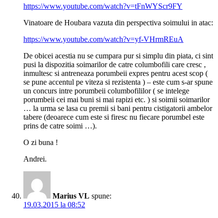
https://www.youtube.com/watch?v=tFnWYScr9FY
Vinatoare de Houbara vazuta din perspectiva soimului in atac:
https://www.youtube.com/watch?v=yf-VHrmREuA
De obicei acestia nu se cumpara pur si simplu din piata, ci sint
pusi la dispozitia soimarilor de catre columbofili care cresc ,
inmultesc si antreneaza porumbeii expres pentru acest scop (
se pune accentul pe viteza si rezistenta ) – este cum s-ar spune
un concurs intre porumbeii columbofililor ( se intelege
porumbeii cei mai buni si mai rapizi etc. ) si soimii soimarilor
… la urma se lasa cu premii si bani pentru cistigatorii ambelor
tabere (deoarece cum este si firesc nu fiecare porumbel este
prins de catre soimi …).
O zi buna !
Andrei.
Marius VL
spune:
19.03.2015 la 08:52