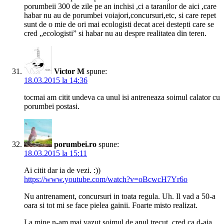
porumbeii 300 de zile pe an inchisi ,ci a taranilor de aici ,care
habar nu au de porumbei voiajori,concursuri,etc, si care repet
sunt de o mie de ori mai ecologisti decat acei destepti care se
cred „ecologisti” si habar nu au despre realitatea din teren.
Victor M
spune:
18.03.2015 la 14:36
tocmai am citit undeva ca unul isi antreneaza soimul calator cu
porumbei postasi.
porumbei.ro
spune:
18.03.2015 la 15:11
Ai citit dar ia de vezi. :))
https://www.youtube.com/watch?v=oBcwcH7Yr6o
Nu antrenament, concursuri in toata regula. Uh. Il vad a 50-a
oara si tot mi se face pielea gainii. Foarte misto realizat.
La mine n-am mai vazut soimul de anul trecut, cred ca d-aia