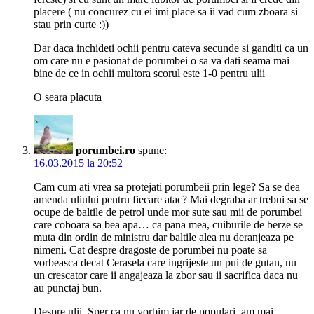
placere ( nu concurez cu ei imi place sa ii vad cum zboara si
stau prin curte :))
Dar daca inchideti ochii pentru cateva secunde si ganditi ca un
om care nu e pasionat de porumbei o sa va dati seama mai
bine de ce in ochii multora scorul este 1-0 pentru ulii
O seara placuta
porumbei.ro
spune:
16.03.2015 la 20:52
Cam cum ati vrea sa protejati porumbeii prin lege? Sa se dea
amenda uliului pentru fiecare atac? Mai degraba ar trebui sa se
ocupe de baltile de petrol unde mor sute sau mii de porumbei
care coboara sa bea apa… ca pana mea, cuiburile de berze se
muta din ordin de ministru dar baltile alea nu deranjeaza pe
nimeni. Cat despre dragoste de porumbei nu poate sa
vorbeasca decat Cerasela care ingrijeste un pui de gutan, nu
un crescator care ii angajeaza la zbor sau ii sacrifica daca nu
au punctaj bun.
Despre ulii. Sper ca nu vorbim iar de populari, am mai