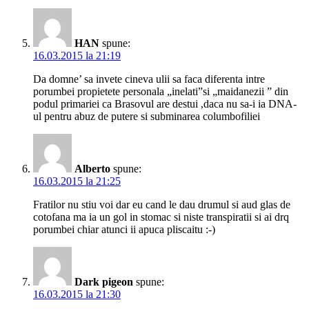
HAN
spune:
16.03.2015 la 21:19
Da domne’ sa invete cineva ulii sa faca diferenta intre
porumbei propietete personala „inelati”si „maidanezii ” din
podul primariei ca Brasovul are destui ,daca nu sa-i ia DNA-
ul pentru abuz de putere si subminarea columbofiliei
Alberto
spune:
16.03.2015 la 21:25
Fratilor nu stiu voi dar eu cand le dau drumul si aud glas de
cotofana ma ia un gol in stomac si niste transpiratii si ai drq
porumbei chiar atunci ii apuca pliscaitu :-)
Dark pigeon
spune:
16.03.2015 la 21:30