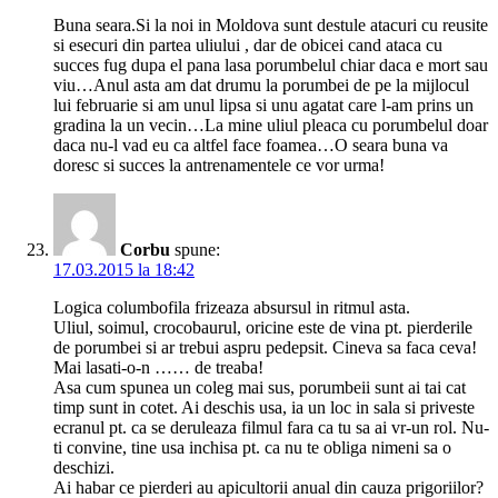
Buna seara.Si la noi in Moldova sunt destule atacuri cu reusite
si esecuri din partea uliului , dar de obicei cand ataca cu
succes fug dupa el pana lasa porumbelul chiar daca e mort sau
viu…Anul asta am dat drumu la porumbei de pe la mijlocul
lui februarie si am unul lipsa si unu agatat care l-am prins un
gradina la un vecin…La mine uliul pleaca cu porumbelul doar
daca nu-l vad eu ca altfel face foamea…O seara buna va
doresc si succes la antrenamentele ce vor urma!
Corbu
spune:
17.03.2015 la 18:42
Logica columbofila frizeaza absursul in ritmul asta.
Uliul, soimul, crocobaurul, oricine este de vina pt. pierderile
de porumbei si ar trebui aspru pedepsit. Cineva sa faca ceva!
Mai lasati-o-n …… de treaba!
Asa cum spunea un coleg mai sus, porumbeii sunt ai tai cat
timp sunt in cotet. Ai deschis usa, ia un loc in sala si priveste
ecranul pt. ca se deruleaza filmul fara ca tu sa ai vr-un rol. Nu-
ti convine, tine usa inchisa pt. ca nu te obliga nimeni sa o
deschizi.
Ai habar ce pierderi au apicultorii anual din cauza prigoriilor?