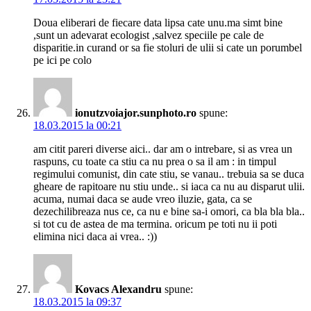
Doua eliberari de fiecare data lipsa cate unu.ma simt bine
,sunt un adevarat ecologist ,salvez speciile pe cale de
disparitie.in curand or sa fie stoluri de ulii si cate un porumbel
pe ici pe colo
ionutzvoiajor.sunphoto.ro
spune:
18.03.2015 la 00:21
am citit pareri diverse aici.. dar am o intrebare, si as vrea un
raspuns, cu toate ca stiu ca nu prea o sa il am : in timpul
regimului comunist, din cate stiu, se vanau.. trebuia sa se duca
gheare de rapitoare nu stiu unde.. si iaca ca nu au disparut ulii.
acuma, numai daca se aude vreo iluzie, gata, ca se
dezechilibreaza nus ce, ca nu e bine sa-i omori, ca bla bla bla..
si tot cu de astea de ma termina. oricum pe toti nu ii poti
elimina nici daca ai vrea.. :))
Kovacs Alexandru
spune:
18.03.2015 la 09:37