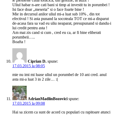
le plesneste cutia toracica, din gelozie, ai auzit ?
Uliul habar n-are cati bani si timp ai investit tu in porumbei !
Isi face doar „meseria” si o face foarte bine !
Mie in decursul anilor uliul mi-a luat sub 10% , din tot
efectivul ! Si asta punand la socoteala TOT ce mi-a disparut
de-acasa fara sa vad eu uliu neaparat, presupunand si dandu-i
lui credit pentru asta !
Am mai zis cand si cum , cred eu ca, ar fi bine eliberati
porumbeii…..
Boafta !
Ciprian D.
spune:
17.03.2015 la 08:05
mie nu imi mi luase uliul un porumbel de 10 ani cred. anul
asta mi-a luat 3 in 2 zile… :(
AdrianMadlinBozovici
spune:
17.03.2015 la 09:08
Hai sa zicem ca sunt de acord cu populari cu rapitoare atunci