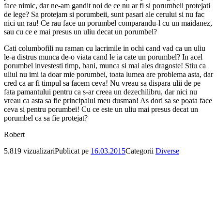
face nimic, dar ne-am gandit noi de ce nu ar fi si porumbeii protejati
de lege? Sa protejam si porumbeii, sunt pasari ale cerului si nu fac
nici un rau! Ce rau face un porumbel comparandu-l cu un maidanez,
sau cu ce e mai presus un uliu decat un porumbel?
Cati columbofili nu raman cu lacrimile in ochi cand vad ca un uliu
le-a distrus munca de-o viata cand le ia cate un porumbel? In acel
porumbel investesti timp, bani, munca si mai ales dragoste! Stiu ca
uliul nu imi ia doar mie porumbei, toata lumea are problema asta, dar
cred ca ar fi timpul sa facem ceva! Nu vreau sa dispara ulii de pe
fata pamantului pentru ca s-ar creea un dezechilibru, dar nici nu
vreau ca asta sa fie principalul meu dusman! As dori sa se poata face
ceva si pentru porumbei! Cu ce este un uliu mai presus decat un
porumbel ca sa fie protejat?
Robert
5.819 vizualizari
Publicat pe
16.03.2015
Categorii
Diverse