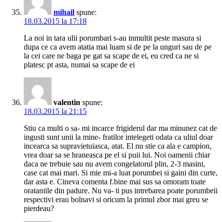
mihail
spune:
18.03.2015 la 17:18
La noi in tara ulii porumbari s-au inmultit peste masura si
dupa ce ca avem atatia mai luam si de pe la unguri sau de pe
la cei care ne baga pe gat sa scape de ei, eu cred ca ne si
platesc pt asta, numai sa scape de ei
valentin
spune:
18.03.2015 la 21:15
Stiu ca multi o sa- mi incarce frigiderul dar ma minunez cat de
ingusti sunt unii la mine- fratilor intelegeti odata ca uliul doar
incearca sa supravietuiasca, atat. El nu stie ca ala e campion,
vrea doar sa se hraneasca pe el si puii lui. Noi oamenii chiar
daca ne trebuie sau nu avem congelatorul plin, 2-3 masini,
case cat mai mari. Si mie mi-a luat porumbei si gaini din curte,
dar asta e. Cineva comenta f.bine mai sus sa omoram toate
orataniile din padure. Nu va- ti pus intrebarea poate porumbeii
respectivi erau bolnavi si oricum la primul zbor mai greu se
pierdeau?