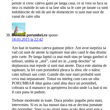
pensie si cresc cateva gaini pe langa casa, ce ai vrea sa faca sa
stea cu mainile in san si sa lase uliu sa le care pe taoate ca sunt
indobitocite de mii de ani de domesticire si sunt mai usor de
vanat de catre uliu
porumbei.ro
spune:
18.03.2015 la 22:42
Am luat in toamna cateva gainuse pitice. Am avut surpriza sa
vad cat sunt de atente la rapitoare mai ales cand le dau drumu
prin curte. Pe langa faptul ca mai mult stau pe langa garduri si
tufisuri, umbla in „stol”, cand ies in „camp deschis” se
deplaseaza mai repede si sunt mai atente. Daca este alarma de
rapitoare, la fel cum porumbeii pleaca la zbor, ele o tulesc
catre tufisuri sau cotet. Gainile din rase mari probabil sunt
ceva mai nepasatoare. Totusi nu inteleg cum cara un uliu
PORUMBAR ditai gaina cand abia duce un porumbel,
coboara sa il manance in apropierea locului unde l-a luat si nu
il cara pana in padure.
Trebuie moderatie in toate. Daca produc pagube prea mari,
intervenim. Si eu as lua masuri daca mi-ar decima jumatate
din porumbei. Sper sa nu ajung pana acolo desi anul asta a