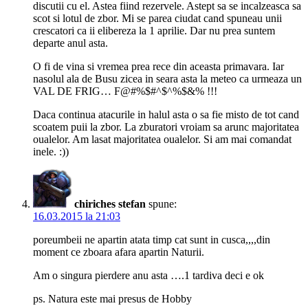
discutii cu el. Astea fiind rezervele. Astept sa se incalzeasca sa
scot si lotul de zbor. Mi se parea ciudat cand spuneau unii
crescatori ca ii elibereza la 1 aprilie. Dar nu prea suntem
departe anul asta.
O fi de vina si vremea prea rece din aceasta primavara. Iar
nasolul ala de Busu zicea in seara asta la meteo ca urmeaza un
VAL DE FRIG… F@#%$#^$^%$&% !!!
Daca continua atacurile in halul asta o sa fie misto de tot cand
scoatem puii la zbor. La zburatori vroiam sa arunc majoritatea
oualelor. Am lasat majoritatea oualelor. Si am mai comandat
inele. :))
chiriches stefan
spune:
16.03.2015 la 21:03
poreumbeii ne apartin atata timp cat sunt in cusca,,,,din
moment ce zboara afara apartin Naturii.
Am o singura pierdere anu asta ….1 tardiva deci e ok
ps. Natura este mai presus de Hobby