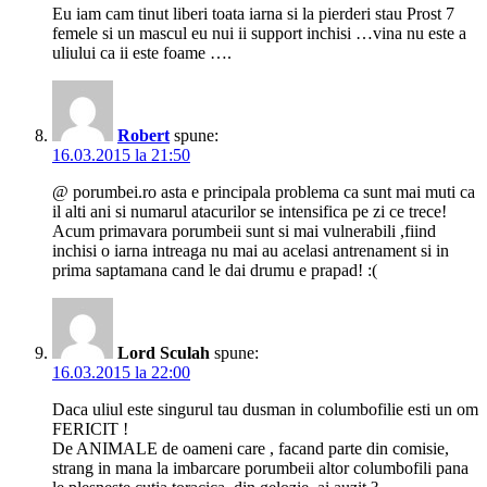
Eu iam cam tinut liberi toata iarna si la pierderi stau Prost 7
femele si un mascul eu nui ii support inchisi …vina nu este a
uliului ca ii este foame ….
Robert
spune:
16.03.2015 la 21:50
@ porumbei.ro asta e principala problema ca sunt mai muti ca
il alti ani si numarul atacurilor se intensifica pe zi ce trece!
Acum primavara porumbeii sunt si mai vulnerabili ,fiind
inchisi o iarna intreaga nu mai au acelasi antrenament si in
prima saptamana cand le dai drumu e prapad! :(
Lord Sculah
spune:
16.03.2015 la 22:00
Daca uliul este singurul tau dusman in columbofilie esti un om
FERICIT !
De ANIMALE de oameni care , facand parte din comisie,
strang in mana la imbarcare porumbeii altor columbofili pana