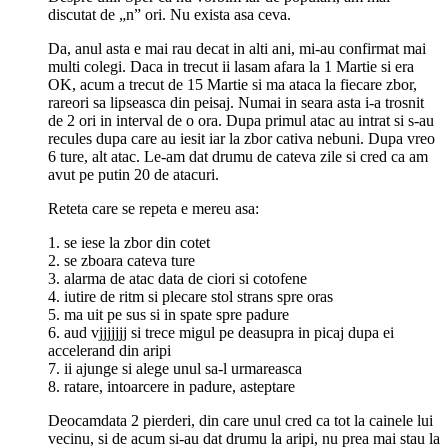
discutat de „n” ori. Nu exista asa ceva.
Da, anul asta e mai rau decat in alti ani, mi-au confirmat mai
multi colegi. Daca in trecut ii lasam afara la 1 Martie si era
OK, acum a trecut de 15 Martie si ma ataca la fiecare zbor,
rareori sa lipseasca din peisaj. Numai in seara asta i-a trosnit
de 2 ori in interval de o ora. Dupa primul atac au intrat si s-au
recules dupa care au iesit iar la zbor cativa nebuni. Dupa vreo
6 ture, alt atac. Le-am dat drumu de cateva zile si cred ca am
avut pe putin 20 de atacuri.
Reteta care se repeta e mereu asa:
1. se iese la zbor din cotet
2. se zboara cateva ture
3. alarma de atac data de ciori si cotofene
4. iutire de ritm si plecare stol strans spre oras
5. ma uit pe sus si in spate spre padure
6. aud vjjjjjjj si trece migul pe deasupra in picaj dupa ei
accelerand din aripi
7. ii ajunge si alege unul sa-l urmareasca
8. ratare, intoarcere in padure, asteptare
Deocamdata 2 pierderi, din care unul cred ca tot la cainele lui
vecinu, si de acum si-au dat drumu la aripi, nu prea mai stau la