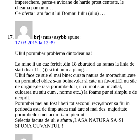
imperechere, parca-s avioane de hartie prost centrate, le
cheama pamantu…
Ce oferta i-am facut lui Domnu Iuliu (uliu) …
brj+mrs+asybb
spune:
17.03.2015 la 12:39
Uliul porumbar problema dintodeauna!
La mine ii un caz fericit ,din 18 zburatori au ramas la linia de
start doar 11 ; ))) si tot nu ma plang…
Uliul face ce stie el mai bine: curata natura de mortaciuni,cate
un porumbel obiez s-au bolnav,dar si cate un favorit.El nu stie
de origine,de rasa porumbeilor ( ii cu mot s-au incaltat,
culoarea nu stiu cum , norme etc..) la foame pur si simplu e de
neoprit.
Porumbei mei au fost liberi tot sezonul rece,sincer sa fiu in
perioada asta de timp ataca mai tare si mai des, majoritate
porumbeilor mei acum i-am pierdut.
Selectia facuta de uli e sfanta ,LASA NATURA SA-SI
SPUNA CUVANTUL !