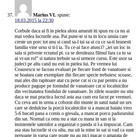
Marius VL
spune:
18.03.2015 la 22:30
Corbule daca ai fi in pielea alora amarati iti spun eu ca nu ai
mai vedea lucrurile asa. Pai pune-te si tu in locu unuia care
creste un porc tot anu si cand sa-l tai sa ai cu ce sa-ti hranesti
familia vine ursu si ti-l ia. Tu ce-ai face atunci? „iei un loc in
sala si priveste ecranul pt. ca se deruleaza filmul fara ca tu sa
ai vr-un rol” si natura trebuie sa-si urmeze cursu. Este usor sa
judeci pe altu cand nu esti in pielea lui. Pe vremea lui
Ceausescu se faceau evaluari pe fiecare fond de vanatoare si
se hoatara cate exemplare din fiecare specie trebuiesc scoase,
mai ales din rapitoare atat cu pene cat si cu par pentru a nu
produce pagupe pe fomndul de vanatoare cat si localnicilor
din vecinatatea fondului de vanatoare. In zilele noastre nu stiu
daca se mai practica lucrul asta asa cum era facut pe vremuri.
Cu ceva ani in urma a coborat din munte in satul natal un urs
care se dedulcise la porcii localnicilor si a mancat baiatu vreo
5-6 bucati pana a comis o gresala, a mancat porcu padurarului
din sat. Normal ca omu nu a stat cu mana in san si la
insistentele satenilor a organizat o panda si l-a impuscat. Cam
asa stau lucrurile si cu uliu, ma uit la mine in sat si vad ca sunt
persoane in varsa care poate nu au nici macar o amarata de