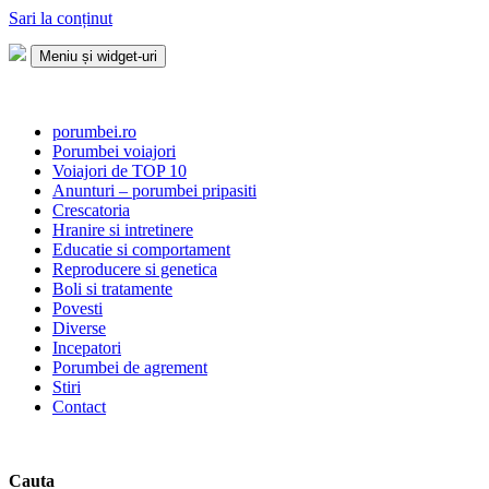
Sari la conținut
Meniu și widget-uri
Porumbei.ro
Enciclopedia porumbelului
porumbei.ro
Porumbei voiajori
Voiajori de TOP 10
Anunturi – porumbei pripasiti
Crescatoria
Hranire si intretinere
Educatie si comportament
Reproducere si genetica
Boli si tratamente
Povesti
Diverse
Incepatori
Porumbei de agrement
Stiri
Contact
Cauta