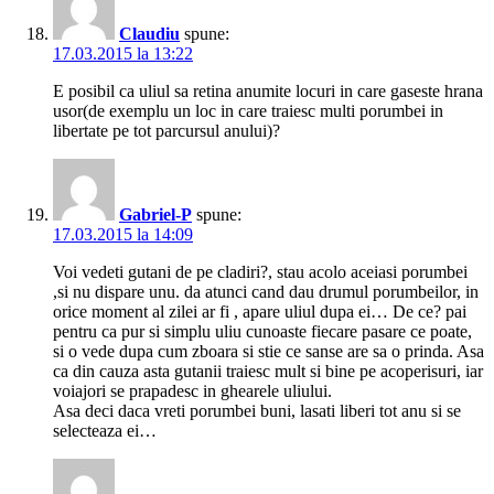
Claudiu
spune:
17.03.2015 la 13:22
E posibil ca uliul sa retina anumite locuri in care gaseste hrana
usor(de exemplu un loc in care traiesc multi porumbei in
libertate pe tot parcursul anului)?
Gabriel-P
spune:
17.03.2015 la 14:09
Voi vedeti gutani de pe cladiri?, stau acolo aceiasi porumbei
,si nu dispare unu. da atunci cand dau drumul porumbeilor, in
orice moment al zilei ar fi , apare uliul dupa ei… De ce? pai
pentru ca pur si simplu uliu cunoaste fiecare pasare ce poate,
si o vede dupa cum zboara si stie ce sanse are sa o prinda. Asa
ca din cauza asta gutanii traiesc mult si bine pe acoperisuri, iar
voiajori se prapadesc in ghearele uliului.
Asa deci daca vreti porumbei buni, lasati liberi tot anu si se
selecteaza ei…