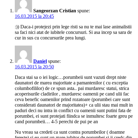
Sangeorzan Cristian
spune:
16.03.2015 la 20:45
:)) Daca-i protejezi prin lege risti sa nu te mai lase animalistii
sa faci nici atat de iubitele concursuri. Si asa incep sa sara de
cur in sus cu concursurile prea lungi.
Daniel
spune:
16.03.2015 la 20:50
Daca stai sa o iei logic…porumbeii sunt vazuti drept niste
daunatori de marea majoritate a pamantenilor ( cu exceptia
columbofililor) de ce spun asta.. pai murdaresc statui, strica
acoperisurile cladirilor , murdaresc oamenii pe cand ulii fac
ceva benefic oamenilor prind rozatoare (porumbei care sunt
considerati daunatori de majoritatea)+ ca ulii stau mai mult in
paduri deci nu intra in conflict cu oamenii sunt putini fata de
porumbei, ei sunt protejati fiindca se inmultesc foarte greu pe
cand porumbeii… 4-5 perechi de pui pe an
Nu vreau sa credeti ca sunt contra porumbeilor ( doamne
fereste) si eu sunt un mare iubitor de porumbei si ii credc din