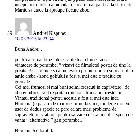
inceput mai prost ca niciodata, nu am mai patit ca la sfarsit de
Martie sa atace la aproape fiecare zbor.
Andrei K
spune:
18.03.2015 la 23:34
Buna Andrei ,
pentru a fi mai bine inteleasa de toata lumea aceasta ”
vinatoare de porumbei ” vizavi de filmuletul postat de tine la
pozitia 32 – trebuie sa amintesc in primul rind ca soimaritul in
tarile arabe / zona golfului a fost si mai este o traditie cu
greutate.
Cei mai frumosi si mai buni soimi crescuti in captivitate , de
obicei hibrizi, sint exportati din toata lumea in aceste tari .
Vinatul traditional pentru acestia a fost si mai este inca
Houbara (o pasare de marimea unui fazan) , din terte motive
usor de dedus specia se pare ca are mari probleme de
supravietuire si atunci pentru salvarea ei s-a trecut la specii de
vanat ” alternative ” gen porumbei.
Houbara /cuibaritul: