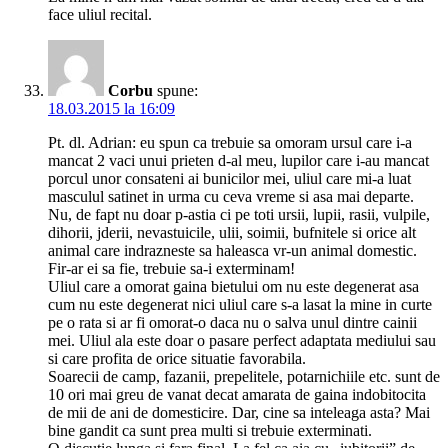
face uliul recital.
Corbu
spune:
18.03.2015 la 16:09
Pt. dl. Adrian: eu spun ca trebuie sa omoram ursul care i-a
mancat 2 vaci unui prieten d-al meu, lupilor care i-au mancat
porcul unor consateni ai bunicilor mei, uliul care mi-a luat
masculul satinet in urma cu ceva vreme si asa mai departe.
Nu, de fapt nu doar p-astia ci pe toti ursii, lupii, rasii, vulpile,
dihorii, jderii, nevastuicile, ulii, soimii, bufnitele si orice alt
animal care indrazneste sa haleasca vr-un animal domestic.
Fir-ar ei sa fie, trebuie sa-i exterminam!
Uliul care a omorat gaina bietului om nu este degenerat asa
cum nu este degenerat nici uliul care s-a lasat la mine in curte
pe o rata si ar fi omorat-o daca nu o salva unul dintre cainii
mei. Uliul ala este doar o pasare perfect adaptata mediului sau
si care profita de orice situatie favorabila.
Soarecii de camp, fazanii, prepelitele, potarnichiile etc. sunt de
10 ori mai greu de vanat decat amarata de gaina indobitocita
de mii de ani de domesticire. Dar, cine sa inteleaga asta? Mai
bine gandit ca sunt prea multi si trebuie exterminati.