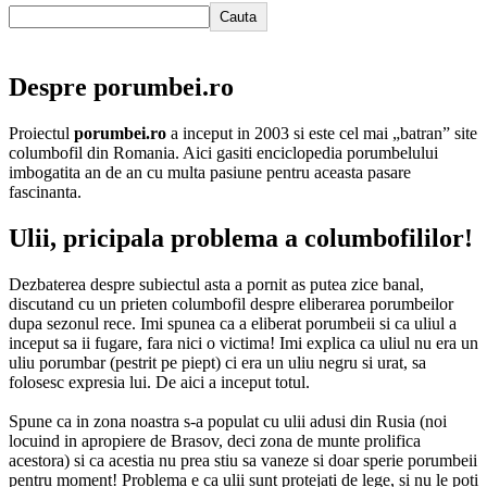
Cauta
Despre porumbei.ro
Proiectul
porumbei.ro
a inceput in 2003 si este cel mai „batran” site
columbofil din Romania. Aici gasiti enciclopedia porumbelului
imbogatita an de an cu multa pasiune pentru aceasta pasare
fascinanta.
Ulii, pricipala problema a columbofililor!
Dezbaterea despre subiectul asta a pornit as putea zice banal,
discutand cu un prieten columbofil despre eliberarea porumbeilor
dupa sezonul rece. Imi spunea ca a eliberat porumbeii si ca uliul a
inceput sa ii fugare, fara nici o victima! Imi explica ca uliul nu era un
uliu porumbar (pestrit pe piept) ci era un uliu negru si urat, sa
folosesc expresia lui. De aici a inceput totul.
Spune ca in zona noastra s-a populat cu ulii adusi din Rusia (noi
locuind in apropiere de Brasov, deci zona de munte prolifica
acestora) si ca acestia nu prea stiu sa vaneze si doar sperie porumbeii
pentru moment! Problema e ca ulii sunt protejati de lege, si nu le poti