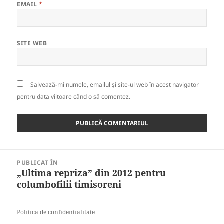
EMAIL
*
SITE WEB
Salvează-mi numele, emailul și site-ul web în acest navigator
pentru data viitoare când o să comentez.
Navigare
PUBLICAT ÎN
în
„Ultima repriza” din 2012 pentru
articole
columbofilii timisoreni
Politica de confidentialitate