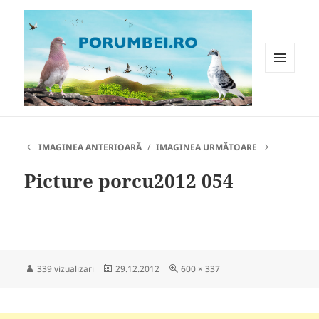
MENIU
ȘI
WIDGET-
Porumbei.ro
URI
IMAGINEA ANTERIOARĂ
IMAGINEA URMĂTOARE
Picture porcu2012 054
Publicat
Dimensiune
339 vizualizari
29.12.2012
600 × 337
pe
completă