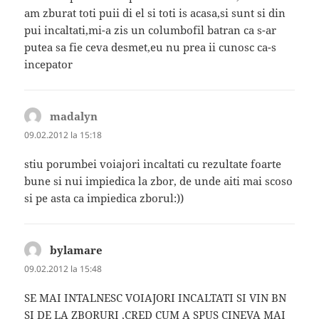
am zburat toti puii di el si toti is acasa,si sunt si din
pui incaltati,mi-a zis un columbofil batran ca s-ar
putea sa fie ceva desmet,eu nu prea ii cunosc ca-s
incepator
madalyn
spune:
09.02.2012 la 15:18
stiu porumbei voiajori incaltati cu rezultate foarte
bune si nui impiedica la zbor, de unde aiti mai scoso
si pe asta ca impiedica zborul:))
bylamare
spune:
09.02.2012 la 15:48
SE MAI INTALNESC VOIAJORI INCALTATI SI VIN BN
SI DE LA ZBORURI ,CRED CUM A SPUS CINEVA MAI