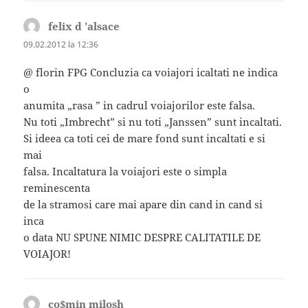
felix d 'alsace
spune:
09.02.2012 la 12:36
@ florin FPG Concluzia ca voiajori icaltati ne indica
o
anumita „rasa ” in cadrul voiajorilor este falsa.
Nu toti „Imbrecht” si nu toti „Janssen” sunt incaltati.
Si ideea ca toti cei de mare fond sunt incaltati e si
mai
falsa. Incaltatura la voiajori este o simpla
reminescenta
de la stramosi care mai apare din cand in cand si
inca
o data NU SPUNE NIMIC DESPRE CALITATILE DE
VOIAJOR!
co$min milosh
spune: