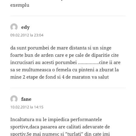
exemplu
edy
spune:
09.02.2012 la 23:04
da sunt porumbei de mare distanta si un singe
foarte bun de arden care e pe cale de diparitie cite
incrucisari au acesti porumbei …………….cine ii are
sa se multumeasca o femela cu pinteni a zburat la
mine 2 etape de fond si 4 de maraton va salut
fane
spune:
10.02.2012 la 14:15
Incaltatura nu le impiedica performantele
sportive,daca pasarea are calitati adevarate de
sportiv.Se mai numesc si ”turlati” din cate imi