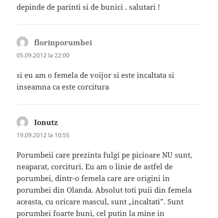
depinde de parinti si de bunici . salutari !
florinporumbei
spune:
05.09.2012 la 22:00
si eu am o femela de voijor si este incaltata si
inseamna ca este corcitura
Ionutz
spune:
19.09.2012 la 10:55
Porumbeii care prezinta fulgi pe picioare NU sunt,
neaparat, corcituri. Eu am o linie de astfel de
porumbei, dintr-o femela care are origini in
porumbei din Olanda. Absolut toti puii din femela
aceasta, cu oricare mascul, sunt „incaltati”. Sunt
porumbei foarte buni, cel putin la mine in