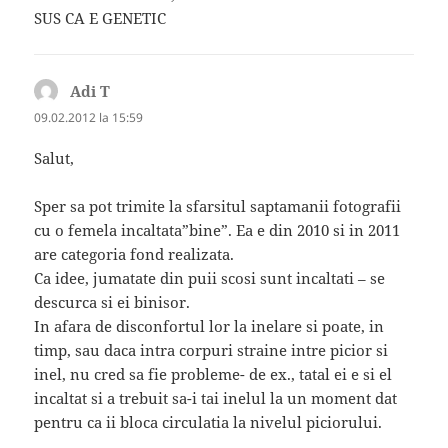
SUS CA E GENETIC
Adi T
spune:
09.02.2012 la 15:59
Salut,
Sper sa pot trimite la sfarsitul saptamanii fotografii
cu o femela incaltata”bine”. Ea e din 2010 si in 2011
are categoria fond realizata.
Ca idee, jumatate din puii scosi sunt incaltati – se
descurca si ei binisor.
In afara de disconfortul lor la inelare si poate, in
timp, sau daca intra corpuri straine intre picior si
inel, nu cred sa fie probleme- de ex., tatal ei e si el
incaltat si a trebuit sa-i tai inelul la un moment dat
pentru ca ii bloca circulatia la nivelul piciorului.