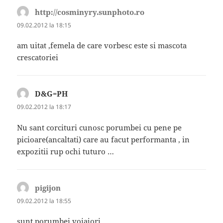
http://cosminyry.sunphoto.ro
spune:
09.02.2012 la 18:15
am uitat ,femela de care vorbesc este si mascota
crescatoriei
D&G=PH
spune:
09.02.2012 la 18:17
Nu sant corcituri cunosc porumbei cu pene pe
picioare(ancaltati) care au facut performanta , in
expozitii rup ochi tuturo …
pigijon
spune:
09.02.2012 la 18:55
sunt porumbei voiajori