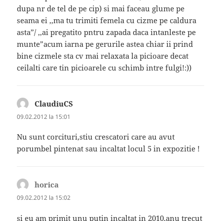
dupa nr de tel de pe cip) si mai faceau glume pe
seama ei ,,ma tu trimiti femela cu cizme pe caldura
asta”/ ,,ai pregatito pntru zapada daca intanleste pe
munte”acum iarna pe gerurile astea chiar ii prind
bine cizmele sta cv mai relaxata la picioare decat
ceilalti care tin picioarele cu schimb intre fulgi!:))
ClaudiuCS
spune:
09.02.2012 la 15:01
Nu sunt corcituri,stiu crescatori care au avut
porumbel pintenat sau incaltat locul 5 in expozitie !
horica
spune:
09.02.2012 la 15:02
si eu am primit unu putin incaltat in 2010,anu trecut