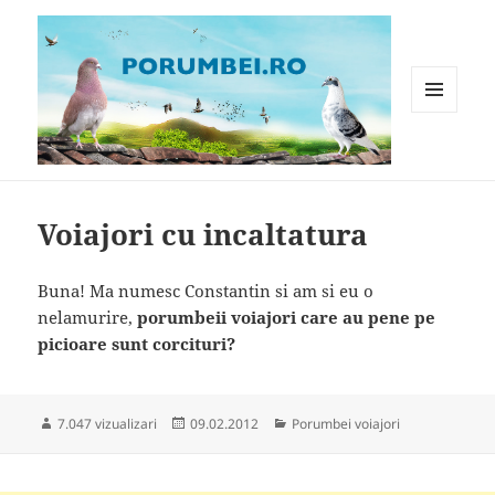
MENIU
ȘI
WIDGET-
Porumbei.ro
URI
Voiajori cu incaltatura
Buna! Ma numesc Constantin si am si eu o
nelamurire,
porumbeii voiajori care au pene pe
picioare sunt corcituri?
Publicat
Categorii
7.047 vizualizari
09.02.2012
Porumbei voiajori
pe