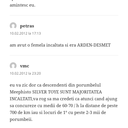
amintesc eu.
petras
spune:
10.02.2012 la 17:13
am avut o femela incaltata si era ARDEN-DESMET
vmc
spune:
10.02.2012 la 23:20
eu va zic dor ca descendenti din porumbelul
Meephisto SILVER TOYE SUNT MAJORITATEA
INCALTATI,va rog sa ma credeti ca atunci cand ajung
sa concureze cu medii de 60-70 / h la distane de peste
700 de km iau si locuri de 1° cu peste 2-3 mii de
porumbeii.