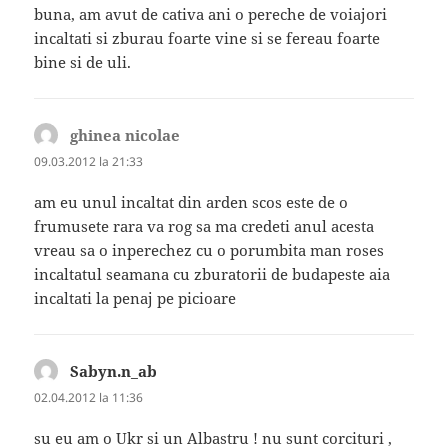
buna, am avut de cativa ani o pereche de voiajori
incaltati si zburau foarte vine si se fereau foarte
bine si de uli.
ghinea nicolae
spune:
09.03.2012 la 21:33
am eu unul incaltat din arden scos este de o
frumusete rara va rog sa ma credeti anul acesta
vreau sa o inperechez cu o porumbita man roses
incaltatul seamana cu zburatorii de budapeste aia
incaltati la penaj pe picioare
Sabyn.n_ab
spune:
02.04.2012 la 11:36
su eu am o Ukr si un Albastru ! nu sunt corcituri ,