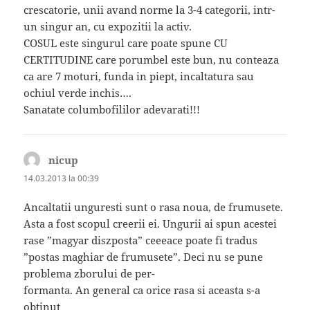
crescatorie, unii avand norme la 3-4 categorii, intr-
un singur an, cu expozitii la activ.
COSUL este singurul care poate spune CU
CERTITUDINE care porumbel este bun, nu conteaza
ca are 7 moturi, funda in piept, incaltatura sau
ochiul verde inchis….
Sanatate columbofililor adevarati!!!
nicup
spune:
14.03.2013 la 00:39
Ancaltatii unguresti sunt o rasa noua, de frumusete.
Asta a fost scopul creerii ei. Ungurii ai spun acestei
rase ”magyar diszposta” ceeeace poate fi tradus
”postas maghiar de frumusete”. Deci nu se pune
problema zborului de per-
formanta. An general ca orice rasa si aceasta s-a
obtinut