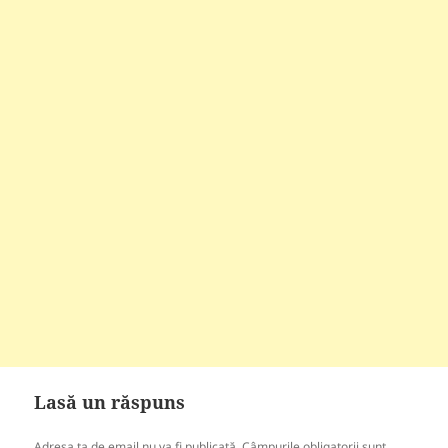
Lasă un răspuns
Adresa ta de email nu va fi publicată.
Câmpurile obligatorii sunt