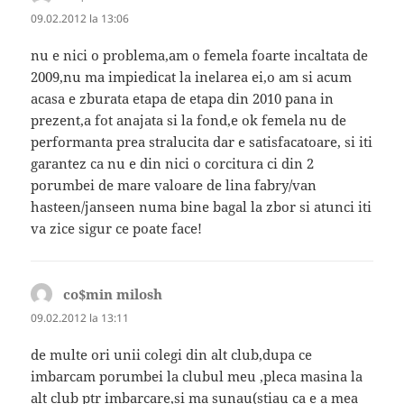
09.02.2012 la 13:06
nu e nici o problema,am o femela foarte incaltata de
2009,nu ma impiedicat la inelarea ei,o am si acum
acasa e zburata etapa de etapa din 2010 pana in
prezent,a fot anajata si la fond,e ok femela nu de
performanta prea stralucita dar e satisfacatoare, si iti
garantez ca nu e din nici o corcitura ci din 2
porumbei de mare valoare de lina fabry/van
hasteen/janseen numa bine bagal la zbor si atunci iti
va zice sigur ce poate face!
co$min milosh
spune:
09.02.2012 la 13:11
de multe ori unii colegi din alt club,dupa ce
imbarcam porumbei la clubul meu ,pleca masina la
alt club ptr imbarcare,si ma sunau(stiau ca e a mea