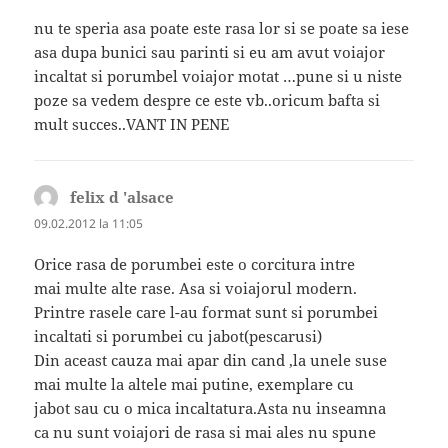
nu te speria asa poate este rasa lor si se poate sa iese
asa dupa bunici sau parinti si eu am avut voiajor
incaltat si porumbel voiajor motat …pune si u niste
poze sa vedem despre ce este vb..oricum bafta si
mult succes..VANT IN PENE
felix d 'alsace
spune:
09.02.2012 la 11:05
Orice rasa de porumbei este o corcitura intre
mai multe alte rase. Asa si voiajorul modern.
Printre rasele care l-au format sunt si porumbei
incaltati si porumbei cu jabot(pescarusi)
Din aceast cauza mai apar din cand ,la unele suse
mai multe la altele mai putine, exemplare cu
jabot sau cu o mica incaltatura.Asta nu inseamna
ca nu sunt voiajori de rasa si mai ales nu spune