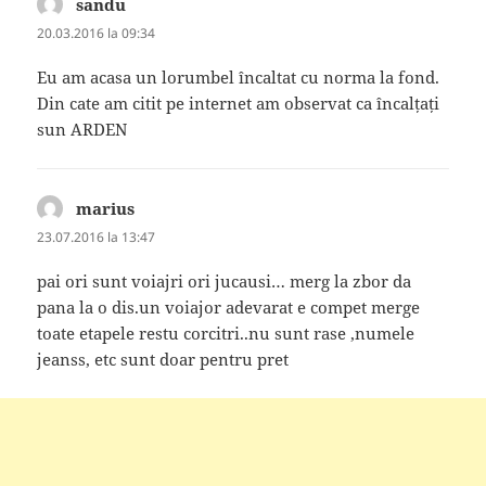
sandu
spune:
20.03.2016 la 09:34
Eu am acasa un lorumbel încaltat cu norma la fond.
Din cate am citit pe internet am observat ca încalțați
sun ARDEN
marius
spune:
23.07.2016 la 13:47
pai ori sunt voiajri ori jucausi… merg la zbor da
pana la o dis.un voiajor adevarat e compet merge
toate etapele restu corcitri..nu sunt rase ,numele
jeanss, etc sunt doar pentru pret