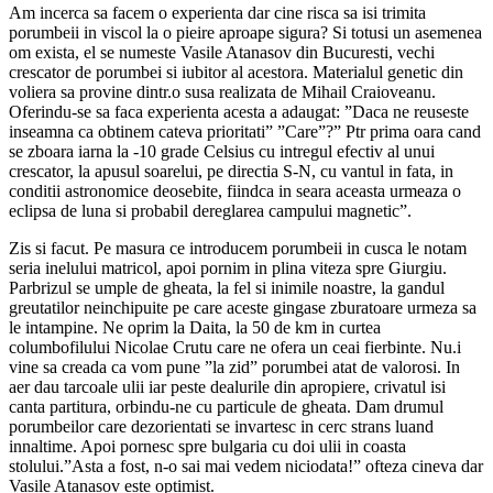
Am incerca sa facem o experienta dar cine risca sa isi trimita
porumbeii in viscol la o pieire aproape sigura? Si totusi un asemenea
om exista, el se numeste Vasile Atanasov din Bucuresti, vechi
crescator de porumbei si iubitor al acestora. Materialul genetic din
voliera sa provine dintr.o susa realizata de Mihail Craioveanu.
Oferindu-se sa faca experienta acesta a adaugat: ”Daca ne reuseste
inseamna ca obtinem cateva prioritati” ”Care”?” Ptr prima oara cand
se zboara iarna la -10 grade Celsius cu intregul efectiv al unui
crescator, la apusul soarelui, pe directia S-N, cu vantul in fata, in
conditii astronomice deosebite, fiindca in seara aceasta urmeaza o
eclipsa de luna si probabil dereglarea campului magnetic”.
Zis si facut. Pe masura ce introducem porumbeii in cusca le notam
seria inelului matricol, apoi pornim in plina viteza spre Giurgiu.
Parbrizul se umple de gheata, la fel si inimile noastre, la gandul
greutatilor neinchipuite pe care aceste gingase zburatoare urmeza sa
le intampine. Ne oprim la Daita, la 50 de km in curtea
columbofilului Nicolae Crutu care ne ofera un ceai fierbinte. Nu.i
vine sa creada ca vom pune ”la zid” porumbei atat de valorosi. In
aer dau tarcoale ulii iar peste dealurile din apropiere, crivatul isi
canta partitura, orbindu-ne cu particule de gheata. Dam drumul
porumbeilor care dezorientati se invartesc in cerc strans luand
innaltime. Apoi pornesc spre bulgaria cu doi ulii in coasta
stolului.”Asta a fost, n-o sai mai vedem niciodata!” ofteza cineva dar
Vasile Atanasov este optimist.