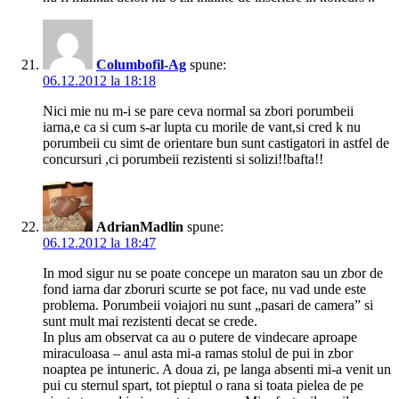
Columbofil-Ag
spune:
06.12.2012 la 18:18
Nici mie nu m-i se pare ceva normal sa zbori porumbeii
iarna,e ca si cum s-ar lupta cu morile de vant,si cred k nu
porumbeii cu simt de orientare bun sunt castigatori in astfel de
concursuri ,ci porumbeii rezistenti si solizi!!bafta!!
AdrianMadlin
spune:
06.12.2012 la 18:47
In mod sigur nu se poate concepe un maraton sau un zbor de
fond iarna dar zboruri scurte se pot face, nu vad unde este
problema. Porumbeii voiajori nu sunt „pasari de camera” si
sunt mult mai rezistenti decat se crede.
In plus am observat ca au o putere de vindecare aproape
miraculoasa – anul asta mi-a ramas stolul de pui in zbor
noaptea pe intuneric. A doua zi, pe langa absenti mi-a venit un
pui cu sternul spart, tot pieptul o rana si toata pielea de pe