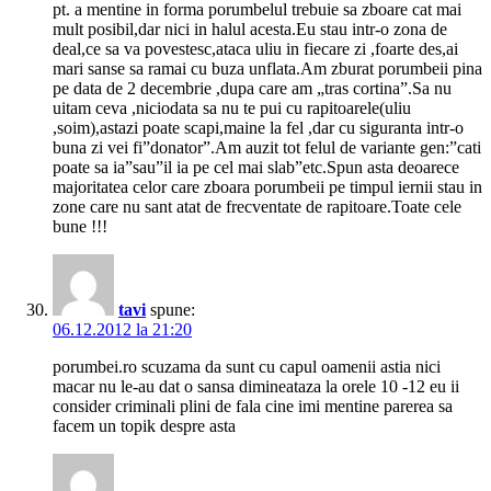
pt. a mentine in forma porumbelul trebuie sa zboare cat mai
mult posibil,dar nici in halul acesta.Eu stau intr-o zona de
deal,ce sa va povestesc,ataca uliu in fiecare zi ,foarte des,ai
mari sanse sa ramai cu buza unflata.Am zburat porumbeii pina
pe data de 2 decembrie ,dupa care am „tras cortina”.Sa nu
uitam ceva ,niciodata sa nu te pui cu rapitoarele(uliu
,soim),astazi poate scapi,maine la fel ,dar cu siguranta intr-o
buna zi vei fi”donator”.Am auzit tot felul de variante gen:”cati
poate sa ia”sau”il ia pe cel mai slab”etc.Spun asta deoarece
majoritatea celor care zboara porumbeii pe timpul iernii stau in
zone care nu sant atat de frecventate de rapitoare.Toate cele
bune !!!
tavi
spune:
06.12.2012 la 21:20
porumbei.ro scuzama da sunt cu capul oamenii astia nici
macar nu le-au dat o sansa dimineataza la orele 10 -12 eu ii
consider criminali plini de fala cine imi mentine parerea sa
facem un topik despre asta