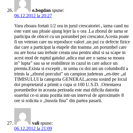
o.bogdan
spune:
06.12.2012 la 20:27
Vara zboara fortati 1/2 ora in jurul crescatoriei , iarna cand nu
este vant sau ploaie ajung lejer la o ora .La zborul de iarna se
participa de obicei cu un porumbel per crescator.Acesta poate
fi un veteran care nu reproduce valori ,un pui cu defecte fizice
dar care a participat la etapele din toamna ,un porumbel care
nu are boxa sau trebuie creata una pentru altul si sa scape in
acest mod de ruptul gatului ,adica mai are o sansa sa moara
in” lupta” sau sa se reabiliteze in cazul in care aduce un
premiu.Exista si exceptii , in urma cu doi ani un columbofil a
trimis la „zborul porcului” un campion judetean „en-titre „al
TIMISULUI la categoria GENERAL,acesta sosind pe locul
doi proprietarul a primit o cupa si 100 U.S.D. .Orientarea
porumbeilor in aceasta perioada este mai dificila datorita
soarelui ce-si arata pozitia intr-un interval de aproximativ 8
ore si solicita o „busola fina” din partea pasarii.
vali
spune:
06.12.2012 la 21:09