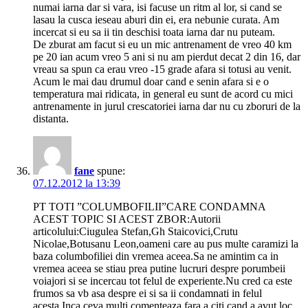
numai iarna dar si vara, isi facuse un ritm al lor, si cand se
lasau la cusca ieseau aburi din ei, era nebunie curata. Am
incercat si eu sa ii tin deschisi toata iarna dar nu puteam.
De zburat am facut si eu un mic antrenament de vreo 40 km
pe 20 ian acum vreo 5 ani si nu am pierdut decat 2 din 16, dar
vreau sa spun ca erau vreo -15 grade afara si totusi au venit.
Acum le mai dau drumul doar cand e senin afara si e o
temperatura mai ridicata, in general eu sunt de acord cu mici
antrenamente in jurul crescatoriei iarna dar nu cu zboruri de la
distanta.
fane
spune:
07.12.2012 la 13:39
PT TOTI ”COLUMBOFILII”CARE CONDAMNA
ACEST TOPIC SI ACEST ZBOR:Autorii
articolului:Ciugulea Stefan,Gh Staicovici,Crutu
Nicolae,Botusanu Leon,oameni care au pus multe caramizi la
baza columbofiliei din vremea aceea.Sa ne amintim ca in
vremea aceea se stiau prea putine lucruri despre porumbeii
voiajori si se incercau tot felul de experiente.Nu cred ca este
frumos sa vb asa despre ei si sa ii condamnati in felul
acesta.Inca ceva multi comenteaza fara a citi cand a avut loc