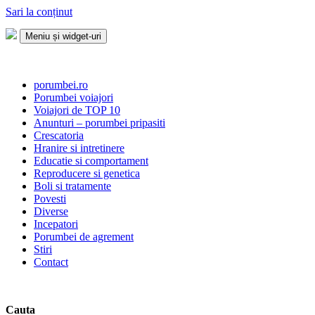
Sari la conținut
Meniu și widget-uri
Porumbei.ro
Enciclopedia porumbelului
porumbei.ro
Porumbei voiajori
Voiajori de TOP 10
Anunturi – porumbei pripasiti
Crescatoria
Hranire si intretinere
Educatie si comportament
Reproducere si genetica
Boli si tratamente
Povesti
Diverse
Incepatori
Porumbei de agrement
Stiri
Contact
Cauta