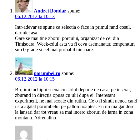
Andrei Bondar
spune:
06.12.2012 la 10:13
Intr-adevar se spune ca selectia o face in primul rand cosul,
dar nici asa.
Oare se mai tine zborul porcului, organizat de cei din
Timisoara. Week-edul asta va fi ceva asemanatar, temperaturi
sub 0 grade si cel mai probabil ninsoare.
porumbei.ro
spune:
06.12.2012 la 10:15
Brr, imi inchipui scena cu stolul departe de casa, pe inserat,
zburand in directia opusa cu ulii dupa ei. Interesant
experiment, ne mai scoate din rutina. Ce o fi simtit nenea cand
i s-a agatat porumbelul pe palton noaptea. Eu nu ma gandesc
la lansari dar tot vreau sa mai incerc zboruri de iarna in zona
montana. Adrenalina.