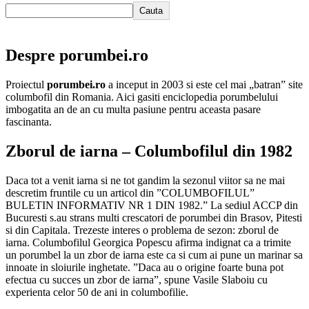
Cauta
Despre porumbei.ro
Proiectul
porumbei.ro
a inceput in 2003 si este cel mai „batran” site
columbofil din Romania. Aici gasiti enciclopedia porumbelului
imbogatita an de an cu multa pasiune pentru aceasta pasare
fascinanta.
Zborul de iarna – Columbofilul din 1982
Daca tot a venit iarna si ne tot gandim la sezonul viitor sa ne mai
descretim fruntile cu un articol din ”COLUMBOFILUL”
BULETIN INFORMATIV NR 1 DIN 1982.” La sediul ACCP din
Bucuresti s.au strans multi crescatori de porumbei din Brasov, Pitesti
si din Capitala. Trezeste interes o problema de sezon: zborul de
iarna. Columbofilul Georgica Popescu afirma indignat ca a trimite
un porumbel la un zbor de iarna este ca si cum ai pune un marinar sa
innoate in sloiurile inghetate. ”Daca au o origine foarte buna pot
efectua cu succes un zbor de iarna”, spune Vasile Slaboiu cu
experienta celor 50 de ani in columbofilie.