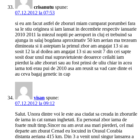
crisanutu
spune:
07.12.2012 la 07:53
si eu am facut astfel de zboruri miam cumparat porumbei fara
sa le stiu originea si iam lansat in decembrie respectiv ianuarie
2010 2011 la miezul noptii pe aeroport in cluj ei trebuind sa
ajunga in salaj bogdana aproximativ 50 km aerian ma trezeam
dimineata si ii asteptam la primul zbor am angajat 13 si au
sosit 12 la al doilea am angajat 13 si au sosit 7 din cei sapte
sosit doar unul mai supravietuieste deoarece ceilalti iam
pierdut la alte zboruri sau au fost prinsi de uliu chiar in acea
iarna toti erau pui de 2010 asa am reusit sa vad care dinte ei
au ceva bagaj genetic in cap
visan
spune:
07.12.2012 la 09:12
Salut. Unora dintre voi le este asa ciudat sa creada in zborurile
de iarna in cat raman inghetati. Eu personal zbor iarna de
foarte mult timp.Sincer nu am avut asa mari pierderi, cel mai
departe am zburat Cenad eu locuind in Orasul Corabia
distanta aeriana 415 km. Din 3 a venit unul singur lansarea a