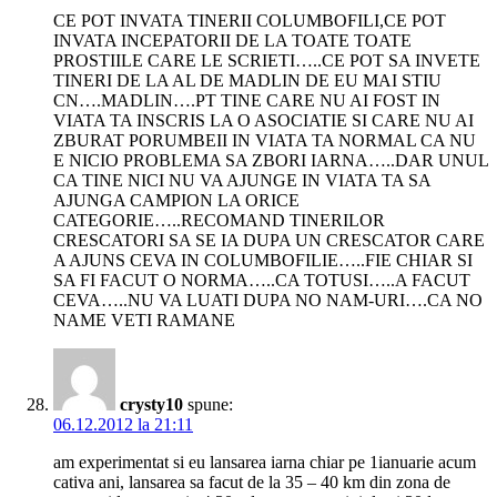
CE POT INVATA TINERII COLUMBOFILI,CE POT
INVATA INCEPATORII DE LA TOATE TOATE
PROSTIILE CARE LE SCRIETI…..CE POT SA INVETE
TINERI DE LA AL DE MADLIN DE EU MAI STIU
CN….MADLIN….PT TINE CARE NU AI FOST IN
VIATA TA INSCRIS LA O ASOCIATIE SI CARE NU AI
ZBURAT PORUMBEII IN VIATA TA NORMAL CA NU
E NICIO PROBLEMA SA ZBORI IARNA…..DAR UNUL
CA TINE NICI NU VA AJUNGE IN VIATA TA SA
AJUNGA CAMPION LA ORICE
CATEGORIE…..RECOMAND TINERILOR
CRESCATORI SA SE IA DUPA UN CRESCATOR CARE
A AJUNS CEVA IN COLUMBOFILIE…..FIE CHIAR SI
SA FI FACUT O NORMA…..CA TOTUSI…..A FACUT
CEVA…..NU VA LUATI DUPA NO NAM-URI….CA NO
NAME VETI RAMANE
crysty10
spune:
06.12.2012 la 21:11
am experimentat si eu lansarea iarna chiar pe 1ianuarie acum
cativa ani, lansarea sa facut de la 35 – 40 km din zona de