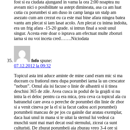
fost si ea ciudata ajungand in vama la ora 2:00 noaptea nu
aveam nici o posibilitate sa astept dimineata, asa ca am luat
cutia cu porumbei si am duso in camp langa un stalp am
asezato cum am crezut eu ca este mai bine afara ningea batea
vantu am plecat si iam lasat acolo. Am plecat cu inima indoita,
era un frig afara -15-20 grade. si intrun final a sosit unul
singur. Acesta este doar o isprava am efectuat multe zboruri
iarna si nu voi inceta cred…….Niciodata
fofo
spune:
07.12.2012 la 09:32
Topicul asta imi aduce aminte de mine cand eram mic si ma
duceam cu fratiorul meu dupa porumbei iarna la un crescator
”nebun”. Omul ala isi facuse o linie de albastrii si ii tinea
deschisi 365 de zile. Avea cusca in podul de la grajdi si nu
intra la ei deloc pentru ca era mica, (era ceva ca topicul ala cu
batranelul care avea o pereche de porumbei din linie de zbor
si a venit cineva pe la el si ia facut cadou acei porumbei)
porumbeii mancau de pe jos cu gainile dar aratau exemplar,
daca luai unul in mana si te uitai la sternul lui vedeai ca
muschii sunt mai mari decat osul sternului, ziceai ca sunt
culturisti. De zburat porumbeii aia zburau vreo 3-4 ore si