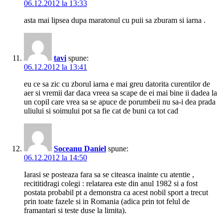
06.12.2012 la 13:33
asta mai lipsea dupa maratonul cu puii sa zburam si iarna .
tavi
spune:
06.12.2012 la 13:41
eu ce sa zic cu zborul iarna e mai greu datorita curentilor de
aer si vremii dar daca vreea sa scape de ei mai bine ii dadea la
un copil care vrea sa se apuce de porumbeii nu sa-i dea prada
uliului si soimului pot sa fie cat de buni ca tot cad
Soceanu Daniel
spune:
06.12.2012 la 14:50
Iarasi se posteaza fara sa se citeasca inainte cu atentie ,
recititidragi colegi : relatarea este din anul 1982 si a fost
postata probabil pt a demonstra ca acest nobil sport a trecut
prin toate fazele si in Romania (adica prin tot felul de
framantari si teste duse la limita).