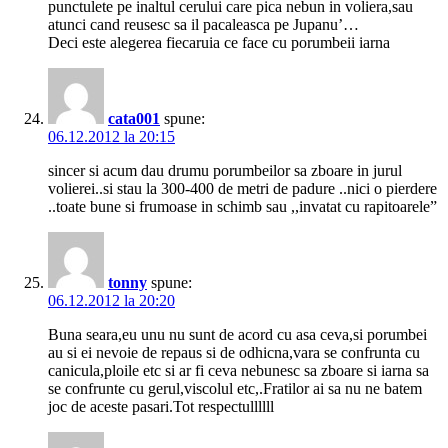
punctulete pe inaltul cerului care pica nebun in voliera,sau
atunci cand reusesc sa il pacaleasca pe Jupanu’…
Deci este alegerea fiecaruia ce face cu porumbeii iarna
cata001
spune:
06.12.2012 la 20:15
sincer si acum dau drumu porumbeilor sa zboare in jurul
volierei..si stau la 300-400 de metri de padure ..nici o pierdere
..toate bune si frumoase in schimb sau ,,invatat cu rapitoarele”
tonny
spune:
06.12.2012 la 20:20
Buna seara,eu unu nu sunt de acord cu asa ceva,si porumbei
au si ei nevoie de repaus si de odhicna,vara se confrunta cu
canicula,ploile etc si ar fi ceva nebunesc sa zboare si iarna sa
se confrunte cu gerul,viscolul etc,.Fratilor ai sa nu ne batem
joc de aceste pasari.Tot respectullllll