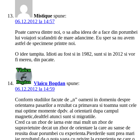
Mistique
spune:
06.12.2012 la 14:57
Poate careva dintre noi, o sa aiba ideea de a face din porumbei
lui voiajori scafandrii de mare adancime. Eu sper sa nu avem
astfel de specimene printre noi.
O idee tampita. Idioti au fost si in 1982, sunt si in 2012 si vor
fi mereu, din pacate.
Vlaicu Bogdan
spune:
06.12.2012 la 14:59
Conform studiilor facute de „n” oameni in domeniu despre
orientarea pasarilor a rezultat ca primavara si toamna sunt cele
mai optime momente dpdv. al orientarii dupa campul
magnetic,dealtfel atunci sunt si migratiile.
Cred ca un zbor de iarna este mai mult un zbor de
supravietuire decat un zbor de orientare la care au sanse de
reusita doar porumbei cu experienta.Pierderile sunt prea mari
iar rezultatul da o nota vaga cu privire la experienta pe care o