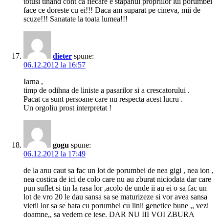
totusi tinand cont ca fiecare e stapanul propriilor lui porumbei
face ce doreste cu ei!!! Daca am suparat pe cineva, mii de
scuze!!! Sanatate la toata lumea!!!
dieter
spune:
06.12.2012 la 16:57
Iarna ,
timp de odihna de liniste a pasarilor si a crescatorului .
Pacat ca sunt persoane care nu respecta acest lucru .
Un orgoliu prost interpretat !
gogu
spune:
06.12.2012 la 17:49
de la anu caut sa fac un lot de porumbei de nea gigi , nea ion ,
nea costica de ici de colo care nu au zburat niciodata dar care
pun suflet si tin la rasa lor ,acolo de unde ii au ei o sa fac un
lot de vro 20 le dau sansa sa se maturizeze si vor avea sansa
vietii lor sa se bata cu porumbei cu linii genetice bune ,, vezi
doamne,, sa vedem ce iese. DAR NU III VOI ZBURA