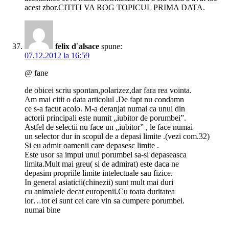
acest zbor.CITITI VA ROG TOPICUL PRIMA DATA.
felix d`alsace
spune:
07.12.2012 la 16:59
@ fane
de obicei scriu spontan,polarizez,dar fara rea vointa.
Am mai citit o data articolul .De fapt nu condamn
ce s-a facut acolo. M-a deranjat numai ca unul din
actorii principali este numit „iubitor de porumbei”.
Astfel de selectii nu face un „iubitor” , le face numai
un selector dur in scopul de a depasi limite .(vezi com.32)
Si eu admir oamenii care depasesc limite .
Este usor sa impui unui porumbel sa-si depaseasca
limita.Mult mai greu( si de admirat) este daca ne
depasim propriile limite intelectuale sau fizice.
In general asiaticii(chinezii) sunt mult mai duri
cu animalele decat europenii.Cu toata duritatea
lor…tot ei sunt cei care vin sa cumpere porumbei.
numai bine