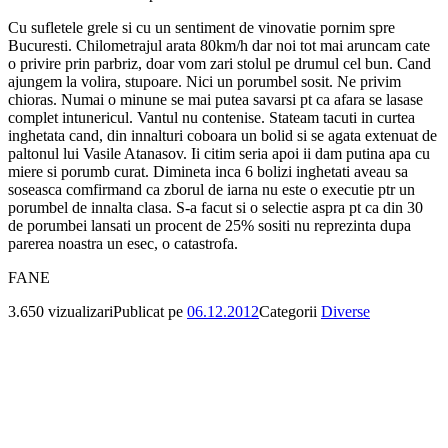
Cu sufletele grele si cu un sentiment de vinovatie pornim spre
Bucuresti. Chilometrajul arata 80km/h dar noi tot mai aruncam cate
o privire prin parbriz, doar vom zari stolul pe drumul cel bun. Cand
ajungem la volira, stupoare. Nici un porumbel sosit. Ne privim
chioras. Numai o minune se mai putea savarsi pt ca afara se lasase
complet intunericul. Vantul nu contenise. Stateam tacuti in curtea
inghetata cand, din innalturi coboara un bolid si se agata extenuat de
paltonul lui Vasile Atanasov. Ii citim seria apoi ii dam putina apa cu
miere si porumb curat. Dimineta inca 6 bolizi inghetati aveau sa
soseasca comfirmand ca zborul de iarna nu este o executie ptr un
porumbel de innalta clasa. S-a facut si o selectie aspra pt ca din 30
de porumbei lansati un procent de 25% sositi nu reprezinta dupa
parerea noastra un esec, o catastrofa.
FANE
3.650 vizualizari
Publicat pe
06.12.2012
Categorii
Diverse