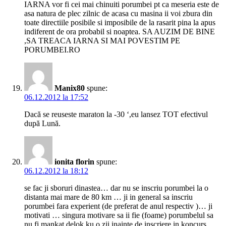
IARNA vor fi cei mai chinuiti porumbei pt ca meseria este de
asa natura de plec zilnic de acasa cu masina ii voi zbura din
toate directiile posibile si imposibile de la rasarit pina la apus
indiferent de ora probabil si noaptea. SA AUZIM DE BINE
,SA TREACA IARNA SI MAI POVESTIM PE
PORUMBEI.RO
Manix80
spune:
06.12.2012 la 17:52
Dacă se reuseste maraton la -30 ‘,eu lansez TOT efectivul
după Lună.
ionita florin
spune:
06.12.2012 la 18:12
se fac ji sboruri dinastea… dar nu se inscriu porumbei la o
distanta mai mare de 80 km … ji in general sa inscriu
porumbei fara experient (de preferat de anul respectiv )… ji
motivati … singura motivare sa ii fie (foame) porumbelul sa
nu fi mankat delok ku o zii inainte de inscriere in koncurs ..