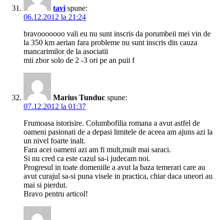
tavi
spune:
06.12.2012 la 21:24
bravooooooo vali eu nu sunt inscris da porumbeii mei vin de
la 350 km aerian fara probleme nu sunt inscris din cauza
mancarimilor de la asociatii
mii zbor solo de 2 -3 ori pe an puii f
Marius Tunduc
spune:
07.12.2012 la 01:37
Frumoasa istorisire. Columbofilia romana a avut astfel de
oameni pasionati de a depasi limitele de aceea am ajuns azi la
un nivel foarte inalt.
Fara acei oameni azi am fi mult,mult mai saraci.
Si nu cred ca este cazul sa-i judecam noi.
Progresul in toate domeniile a avut la baza temerari care au
avut curajul sa-si puna visele in practica, chiar daca uneori au
mai si pierdut.
Bravo pentru articol!