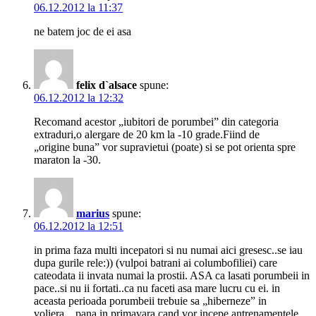
06.12.2012 la 11:37
ne batem joc de ei asa
felix d`alsace
spune:
06.12.2012 la 12:32
Recomand acestor „iubitori de porumbei” din categoria
extraduri,o alergare de 20 km la -10 grade.Fiind de
„origine buna” vor supravietui (poate) si se pot orienta spre
maraton la -30.
marius
spune:
06.12.2012 la 12:51
in prima faza multi incepatori si nu numai aici gresesc..se iau
dupa gurile rele:)) (vulpoi batrani ai columbofiliei) care
cateodata ii invata numai la prostii. ASA ca lasati porumbeii in
pace..si nu ii fortati..ca nu faceti asa mare lucru cu ei. in
aceasta perioada porumbeii trebuie sa „hiberneze” in
voliera…pana in primavara cand vor incepe antrenamentele…