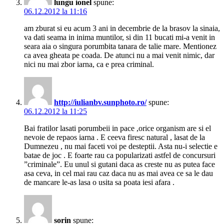
lungu ionel
spune:
06.12.2012 la 11:16
am zburat si eu acum 3 ani in decembrie de la brasov la sinaia,
va dati seama in inima muntilor, si din 11 bucati mi-a venit in
seara aia o singura porumbita tanara de talie mare. Mentionez
ca avea gheata pe coada. De atunci nu a mai venit nimic, dar
nici nu mai zbor iarna, ca e prea criminal.
http://iulianbv.sunphoto.ro/
spune:
06.12.2012 la 11:25
Bai fratilor lasati porumbeii in pace ,orice organism are si el
nevoie de repaos iarna . E ceeva firesc natural , lasat de la
Dumnezeu , nu mai faceti voi pe desteptii. Asta nu-i selectie e
batae de joc . E foarte rau ca popularizati astfel de concursuri
”criminale”. Eu unul si gutani daca as creste nu as putea face
asa ceva, in cel mai rau caz daca nu as mai avea ce sa le dau
de mancare le-as lasa o usita sa poata iesi afara .
sorin
spune: