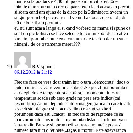
munte si la ora tarzie 4:30 , dupa ce am privit la ei 30de
minute cum zburau in cerc de parca erau la ei acasa am plecat
si seara cand am ajuns de la disco pe la 3dimineata aveam un
singur porumbel pe casa restul venind a doua zi pe rand , din
20 de bucati am pierdut 2.
eu nu sunt acasa langa ei si cand vorbesc cu mama si spune ca
sunt un pic bolnavi se face selectie tot cu un zbor de la cativa
km , toti porumbei au clema cu numar de telefon dar nu suna
nimeni . de ce tratamente mereu???
B.V
spune:
06.12.2012 la 21:12
Fiecare face ce vrea,doar traim intr-o tara „democrata” daca o
putem numi asa,sa revenim la subiect.Se pot zbura porumbei
dar depinde de temperatura de afara,in momentul in care
temperatura scade sub zero grade nu prea este indicat(cai
respiratorii).Acum depinde si de zona geografica in care te afli
,este destul de greu si in acelasi timp riscant sa zbori
porumbeii daca esti „calcat” in fiecare zi de rapitoare,ce sa
mai vorbim de lansari de la o anumita distanta.Inchipuitiva o
lansare din Brasov si porumbeii sa treaca muntele,pot sa-l
numesc fara nici o retinere „fagasul mortii”.Este adevarat ca