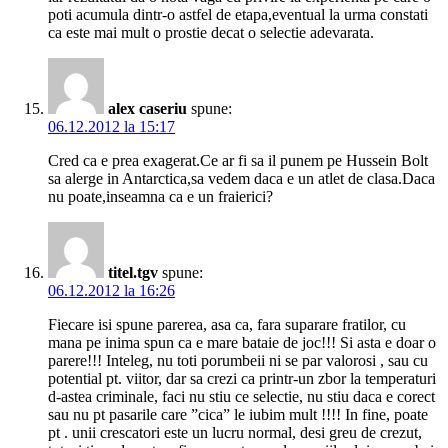
poti acumula dintr-o astfel de etapa,eventual la urma constati
ca este mai mult o prostie decat o selectie adevarata.
alex caseriu
spune:
06.12.2012 la 15:17
Cred ca e prea exagerat.Ce ar fi sa il punem pe Hussein Bolt
sa alerge in Antarctica,sa vedem daca e un atlet de clasa.Daca
nu poate,inseamna ca e un fraierici?
titel.tgv
spune:
06.12.2012 la 16:26
Fiecare isi spune parerea, asa ca, fara suparare fratilor, cu
mana pe inima spun ca e mare bataie de joc!!! Si asta e doar o
parere!!! Inteleg, nu toti porumbeii ni se par valorosi , sau cu
potential pt. viitor, dar sa crezi ca printr-un zbor la temperaturi
d-astea criminale, faci nu stiu ce selectie, nu stiu daca e corect
sau nu pt pasarile care ”cica” le iubim mult !!!! In fine, poate
pt . unii crescatori este un lucru normal, desi greu de crezut,