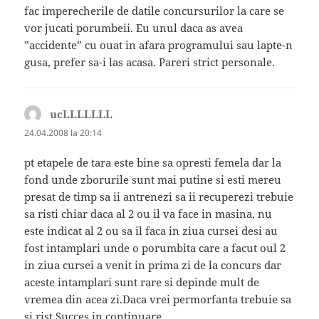
fac imperecherile de datile concursurilor la care se
vor jucati porumbeii. Eu unul daca as avea
”accidente” cu ouat in afara programului sau lapte-n
gusa, prefer sa-i las acasa. Pareri strict personale.
ucLLLLLLL
spune:
24.04.2008 la 20:14
pt etapele de tara este bine sa opresti femela dar la
fond unde zborurile sunt mai putine si esti mereu
presat de timp sa ii antrenezi sa ii recuperezi trebuie
sa risti chiar daca al 2 ou il va face in masina, nu
este indicat al 2 ou sa il faca in ziua cursei desi au
fost intamplari unde o porumbita care a facut oul 2
in ziua cursei a venit in prima zi de la concurs dar
aceste intamplari sunt rare si depinde mult de
vremea din acea zi.Daca vrei permorfanta trebuie sa
si rist.Succes in continuare