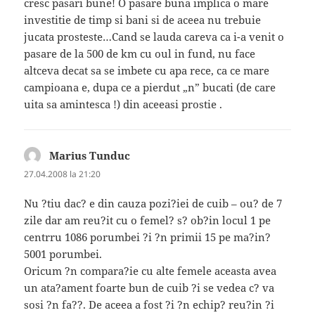
cresc pasari bune! O pasare buna implica o mare
investitie de timp si bani si de aceea nu trebuie
jucata prosteste…Cand se lauda careva ca i-a venit o
pasare de la 500 de km cu oul in fund, nu face
altceva decat sa se imbete cu apa rece, ca ce mare
campioana e, dupa ce a pierdut „n” bucati (de care
uita sa amintesca !) din aceeasi prostie .
Marius Tunduc
spune:
27.04.2008 la 21:20
Nu ?tiu dac? e din cauza pozi?iei de cuib – ou? de 7
zile dar am reu?it cu o femel? s? ob?in locul 1 pe
centrru 1086 porumbei ?i ?n primii 15 pe ma?in?
5001 porumbei.
Oricum ?n compara?ie cu alte femele aceasta avea
un ata?ament foarte bun de cuib ?i se vedea c? va
sosi ?n fa??. De aceea a fost ?i ?n echip? reu?in ?i