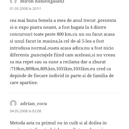
miron daniel(galati)
spune:
01.05.2008 la 20:51
cea mai buna femela a mea de anul trecut ,prezenta
si-n expo piatra neamt, a fost bagata la 4 dintre
concursuri toate peste 800 km,cu un ou facut acasa
si unul facut in masina,la cel de-al 5-lea a fost
introdusa normal,ouata acasa adica.nu a fost nicio
diferenta ,punctajele fiind cam aceleasi,si nu vreau
sa ma repet sau sa sune a reclama dar a zburat
:719km,809km,809,km,1031km,1031km.eu cred ca
depinde de fiecare individ in parte.si de familia de
care apartine.
adrian_cocu
spune:
04.05.2008 la 02:08
Metoda asta cu primul ou in cuib si al doilea in