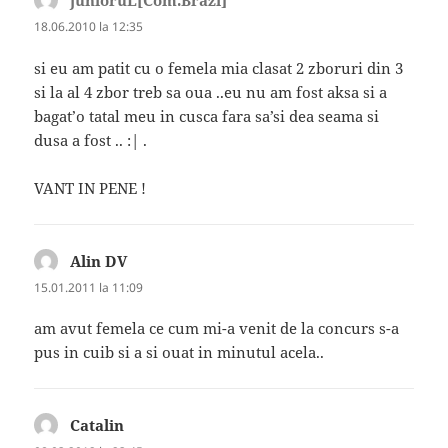
junioruL[Com.Brazi]
spune:
18.06.2010 la 12:35
si eu am patit cu o femela mia clasat 2 zboruri din 3
si la al 4 zbor treb sa oua ..eu nu am fost aksa si a
bagat’o tatal meu in cusca fara sa’si dea seama si
dusa a fost .. :| .
VANT IN PENE !
Alin DV
spune:
15.01.2011 la 11:09
am avut femela ce cum mi-a venit de la concurs s-a
pus in cuib si a si ouat in minutul acela..
Catalin
spune: