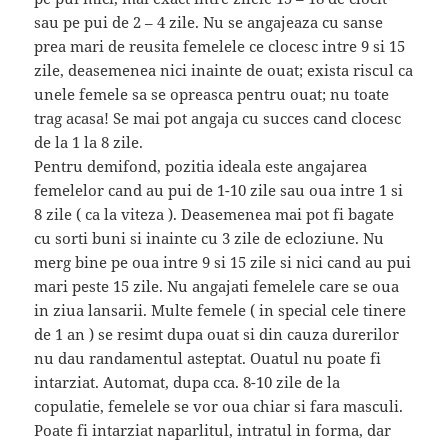
sau pe pui de 2 – 4 zile. Nu se angajeaza cu sanse
prea mari de reusita femelele ce clocesc intre 9 si 15
zile, deasemenea nici inainte de ouat; exista riscul ca
unele femele sa se opreasca pentru ouat; nu toate
trag acasa! Se mai pot angaja cu succes cand clocesc
de la 1 la 8 zile.
Pentru demifond, pozitia ideala este angajarea
femelelor cand au pui de 1-10 zile sau oua intre 1 si
8 zile ( ca la viteza ). Deasemenea mai pot fi bagate
cu sorti buni si inainte cu 3 zile de ecloziune. Nu
merg bine pe oua intre 9 si 15 zile si nici cand au pui
mari peste 15 zile. Nu angajati femelele care se oua
in ziua lansarii. Multe femele ( in special cele tinere
de 1 an ) se resimt dupa ouat si din cauza durerilor
nu dau randamentul asteptat. Ouatul nu poate fi
intarziat. Automat, dupa cca. 8-10 zile de la
copulatie, femelele se vor oua chiar si fara masculi.
Poate fi intarziat naparlitul, intratul in forma, dar