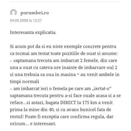
porumbei.ro
spune:
04.05.2008 la 12:27
Interesanta explicatia.
Si acum pot da si eu niste exemple concrete pentru
ca tocmai am testat toate pozitiile de ouat si anume:
– saptamana trecuta am imbarcat 2 femele, din care
una a ouat cu cateva ore inainte de imbarcare oul 2
si una trebuia sa oua in masina = au venit ambele in
timpi normali
– am imbarcat ieri o femela pe care am „iertat-o”
saptamana trecuta pentru a-si face ouale acasa si a se
reface…si astazi, bagata DIRECT la 175 km a venit
prima la mine din 40, si cu avans bunicel fata de
restul! Poate fi exceptia care confirma regula, dar
oricum… e interesant.