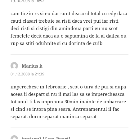
19.10.2008 la 18:52
cam tirziu rs si eu dar sunt deacord total cu edy daca
cauti clasari trebuie sa risti daca vrei pui iar risti
deci risti si cistigi din amindoua parti eu nu scot
femelele decit daca au o saptamina de la al dailea ou
rup sa stiti oduhnite si cu dorinta de cuib
Marius k
spune:
01.12.2008 la 21:39
imperechesc in febroarie , scot o tura de pui si dupa
aceea ii despart si nu ii mai las sa se imperecheasca
tot anul.Ii las impreuna 30min inainte de imbarcare
si cind se intora pina seara. Antrenamentul il fac
separat. dorm separat maninca separat