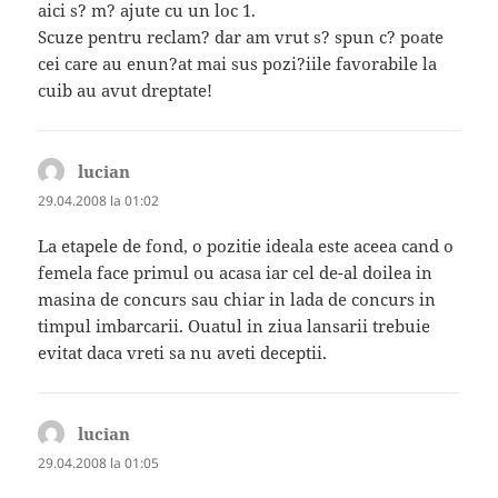
aici s? m? ajute cu un loc 1.
Scuze pentru reclam? dar am vrut s? spun c? poate
cei care au enun?at mai sus pozi?iile favorabile la
cuib au avut dreptate!
lucian
spune:
29.04.2008 la 01:02
La etapele de fond, o pozitie ideala este aceea cand o
femela face primul ou acasa iar cel de-al doilea in
masina de concurs sau chiar in lada de concurs in
timpul imbarcarii. Ouatul in ziua lansarii trebuie
evitat daca vreti sa nu aveti deceptii.
lucian
spune:
29.04.2008 la 01:05