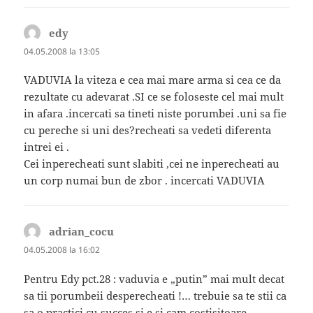
edy
spune:
04.05.2008 la 13:05
VADUVIA la viteza e cea mai mare arma si cea ce da
rezultate cu adevarat .SI ce se foloseste cel mai mult
in afara .incercati sa tineti niste porumbei .uni sa fie
cu pereche si uni des?recheati sa vedeti diferenta
intrei ei .
Cei inperecheati sunt slabiti ,cei ne inperecheati au
un corp numai bun de zbor . incercati VADUVIA
adrian_cocu
spune:
04.05.2008 la 16:02
Pentru Edy pct.28 : vaduvia e „putin” mai mult decat
sa tii porumbeii desperecheati !… trebuie sa te stii ca
sa o practici cu succes si e si cam costisitoare…