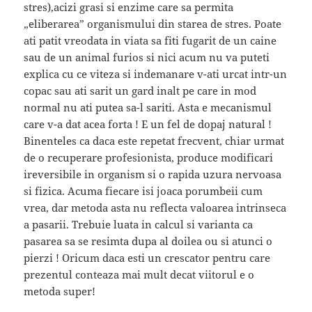
stres),acizi grasi si enzime care sa permita
„eliberarea” organismului din starea de stres. Poate
ati patit vreodata in viata sa fiti fugarit de un caine
sau de un animal furios si nici acum nu va puteti
explica cu ce viteza si indemanare v-ati urcat intr-un
copac sau ati sarit un gard inalt pe care in mod
normal nu ati putea sa-l sariti. Asta e mecanismul
care v-a dat acea forta ! E un fel de dopaj natural !
Binenteles ca daca este repetat frecvent, chiar urmat
de o recuperare profesionista, produce modificari
ireversibile in organism si o rapida uzura nervoasa
si fizica. Acuma fiecare isi joaca porumbeii cum
vrea, dar metoda asta nu reflecta valoarea intrinseca
a pasarii. Trebuie luata in calcul si varianta ca
pasarea sa se resimta dupa al doilea ou si atunci o
pierzi ! Oricum daca esti un crescator pentru care
prezentul conteaza mai mult decat viitorul e o
metoda super!