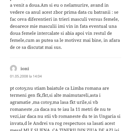
a venit a doua.Am si eu o nelamurire, avand in
vedere ca anul acest zbor prima data cu batranii : se
fac ceva diferentieri in trieri masculi versus femele,
deoarece mie masculii imi vin in fata eventual una
doua femele intercalate si abia apoi vin restul de
femele,cum as putea sa le motivez mai bine, in afara
de ce sa discutat mai sus.
ioni
spune:
01.05.2008 la 14:04
pt cotoy,nu stiam baiatule ca Limba romana are
termeni gen fk,fkt,si alte maimutareli,asta i
agramatie ,ma cotoy,ma lasa fkt urile,si vb
romaneste ,ca daca nu te iau la 11 metri de nu te
vezi,iar daca nu stii vb romaneste du te in Ungaria si
invata,d le Andrei va rog respectuos sa lasati acest
mesaJ.MI E SI JENA ,CA TINERII DIN ZIUA DE AZI isi