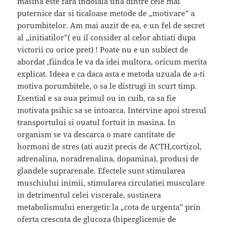
masina este fara indoiala una dintre cele mai
puternice dar si ticaloase metode de „motivare” a
porumbitelor. Am mai auzit de ea, e un fel de secret
al „initiatilor”( eu il consider al celor ahtiati dupa
victorii cu orice pret) ! Poate nu e un subiect de
abordat ,fiindca le va da idei multora, oricum merita
explicat. Ideea e ca daca asta e metoda uzuala de a-ti
motiva porumbitele, o sa le distrugi in scurt timp.
Esential e sa oua primul ou in cuib, ca sa fie
motivata psihic sa se intoarca. Intervine apoi stresul
transportului si ouatul fortuit in masina. In
organism se va descarca o mare cantitate de
hormoni de stres (ati auzit precis de ACTH,cortizol,
adrenalina, noradrenalina, dopamina), produsi de
glandele suprarenale. Efectele sunt stimularea
muschiului inimii, stimularea circulatiei musculare
in detrimentul celei viscerale, sustinera
metabolismului energetic la „cota de urgenta” prin
oferta crescuta de glucoza (hiperglicemie de