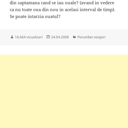
din saptamana cand se iau ouale? (avand in vedere
ca nu toate oua din nou in acelasi interval de timp).
Se poate intarzia ouatul?
Publicat
Categorii
16.664 vizualizari
24.04.2008
Porumbei voiajori
pe