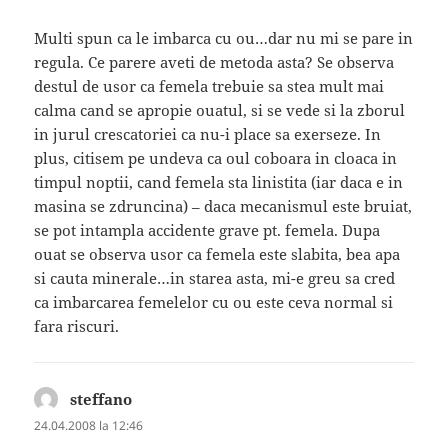
Multi spun ca le imbarca cu ou…dar nu mi se pare in
regula. Ce parere aveti de metoda asta? Se observa
destul de usor ca femela trebuie sa stea mult mai
calma cand se apropie ouatul, si se vede si la zborul
in jurul crescatoriei ca nu-i place sa exerseze. In
plus, citisem pe undeva ca oul coboara in cloaca in
timpul noptii, cand femela sta linistita (iar daca e in
masina se zdruncina) – daca mecanismul este bruiat,
se pot intampla accidente grave pt. femela. Dupa
ouat se observa usor ca femela este slabita, bea apa
si cauta minerale…in starea asta, mi-e greu sa cred
ca imbarcarea femelelor cu ou este ceva normal si
fara riscuri.
steffano
spune:
24.04.2008 la 12:46