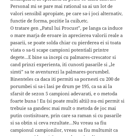
Personal mi se pare mai rational sa ai un lot de
valori sensibil apropiate, pe care sa-i joci alternativ,
functie de forma, pozitie la cuib,etc.
O tratare gen „Patul lui Procust”, pe langa ca induce
o mare marja de eroare in aprecierea valorii reale a
pasarii, se poate solda chiar cu pierderea ei si toata
viata o sa-ti scape campioni potentiali printre
degete…E bine sa incepi cu palmares-crescator si
cand prinzi experienta, iti cunosti pasarile si „le
simti” sa te aventurezi la palmares-porumbel.
Binenteles ca daca iti permiti sa pornesti cu 200 de
porumbei si sa-i lasi pe drum pe 195, ca sa ai la
sfarsit de sezon 5 campioni adevarati, e o metoda
foarte buna ! Eu (si poate multi altii) nu-mi permit si
trebuie sa gandesc mai mult o metoda de joc mai
putin costisitoare, prin care sa raman si cu pasarile
si sa obtin si ceva rezultate…Nu vreau sa fiu
campionul campionilor, vreau sa fiu multumit ca