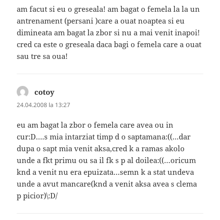
am facut si eu o greseala! am bagat o femela la la un
antrenament (persani )care a ouat noaptea si eu
dimineata am bagat la zbor si nu a mai venit inapoi!
cred ca este o greseala daca bagi o femela care a ouat
sau tre sa oua!
cotoy
spune:
24.04.2008 la 13:27
eu am bagat la zbor o femela care avea ou in
cur:D….s mia intarziat timp d o saptamana:((…dar
dupa o sapt mia venit aksa,cred k a ramas akolo
unde a fkt primu ou sa il fk s p al doilea:((…oricum
knd a venit nu era epuizata…semn k a stat undeva
unde a avut mancare(knd a venit aksa avea s clema
p picior)\:D/