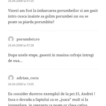
26.04.2008 la 07:25
Vineri am fost la imbarcarea porumbeilor si am gasit
intro cusca inainte sa golim porumbei un ou se
poate sa piarda porumbita?
porumbei.ro
spune:
26.04.2008 la 07:28
Dupa unele etape, gasesti in masina cofraje intregi
de oua…
adrian_cocu
spune:
26.04.2008 la 13:05
Eu consider dureros exemplul de la pct.15, Andrei !
Inca o dovada a faptului ca se „joaca” mult si la
intamplare, in speranta ca poate or clasa cativa…