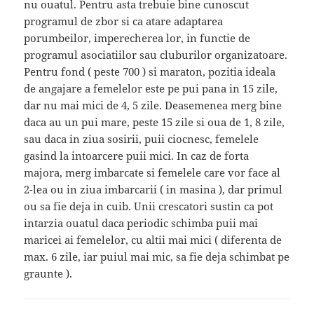
nu ouatul. Pentru asta trebuie bine cunoscut
programul de zbor si ca atare adaptarea
porumbeilor, imperecherea lor, in functie de
programul asociatiilor sau cluburilor organizatoare.
Pentru fond ( peste 700 ) si maraton, pozitia ideala
de angajare a femelelor este pe pui pana in 15 zile,
dar nu mai mici de 4, 5 zile. Deasemenea merg bine
daca au un pui mare, peste 15 zile si oua de 1, 8 zile,
sau daca in ziua sosirii, puii ciocnesc, femelele
gasind la intoarcere puii mici. In caz de forta
majora, merg imbarcate si femelele care vor face al
2-lea ou in ziua imbarcarii ( in masina ), dar primul
ou sa fie deja in cuib. Unii crescatori sustin ca pot
intarzia ouatul daca periodic schimba puii mai
maricei ai femelelor, cu altii mai mici ( diferenta de
max. 6 zile, iar puiul mai mic, sa fie deja schimbat pe
graunte ).