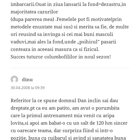
imbarcarii.Ouat in ziua lansarii la fond=dezastru,in
majoritatea cazurilor
(dupa parerea mea) .Femelele pot fi motivate(prin
metodele enuntate mai sus) si merita sa fie, de multe
ori reusind sa invinga si cei mai buni masculi
vaduvi,mai ales la fond,unde „psihicul” pasarii
conteaza in aceeasi masura ca si fizicul.
Succes tuturor columbofililor in noul sezon!
dinu
spune:
30.04.2008 la 09:39
Referitor la ce spune domnul Dan inclin sai dau
dreptate,pt ca eu am patito, am avut o porumbita
care la primul antrenament mia venit cu aripa
lovita,si apoi am babat-o cu un salt de 120 hm sincer
cu oarecare teama, dar surpriza fiind si intr-o
pozitie, buna cu cuibarul si avind si sanatatea buna