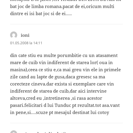
bat joc de limba romana.pacat de ei,oricum multi
dintre ei isi bat joc si de ei…..
ioni
spune:
01.05.2008 la 14:11
din cate stiu eu multe porumbitie cu un atasament
mare de cuib vin indiferent de starea lor( oua in
masina),ceea ce stiu e,ca mai greu vin ele in primele
zile cand au lapte de gusa,daca gresesc sa ma
corecteze cineva.dar exista si exemplare care vin
indiferent de starea de cuib,dar aici intervine
altceva,cred eu ,intretinerea ,si rasa acestor
pasari.felicitari d lui Tunduc pt rezultat.tot asa.vant
in pene,si….scuze pt mesajul destinat lui cotoy