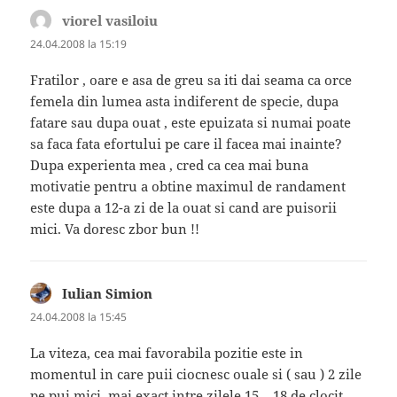
viorel vasiloiu
spune:
24.04.2008 la 15:19
Fratilor , oare e asa de greu sa iti dai seama ca orce
femela din lumea asta indiferent de specie, dupa
fatare sau dupa ouat , este epuizata si numai poate
sa faca fata efortului pe care il facea mai inainte?
Dupa experienta mea , cred ca cea mai buna
motivatie pentru a obtine maximul de randament
este dupa a 12-a zi de la ouat si cand are puisorii
mici. Va doresc zbor bun !!
Iulian Simion
spune:
24.04.2008 la 15:45
La viteza, cea mai favorabila pozitie este in
momentul in care puii ciocnesc ouale si ( sau ) 2 zile
pe pui mici, mai exact intre zilele 15 – 18 de clocit