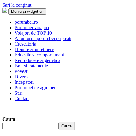
Sari la conținut
Meniu și widget-uri
Porumbei.ro
Enciclopedia porumbelului
porumbei.ro
Porumbei voiajori
Voiajori de TOP 10
Anunturi – porumbei pripasiti
Crescatoria
Hranire si intretinere
Educatie si comportament
Reproducere si genetica
Boli si tratamente
Povesti
Diverse
Incepatori
Porumbei de agrement
Stiri
Contact
Cauta
Cauta