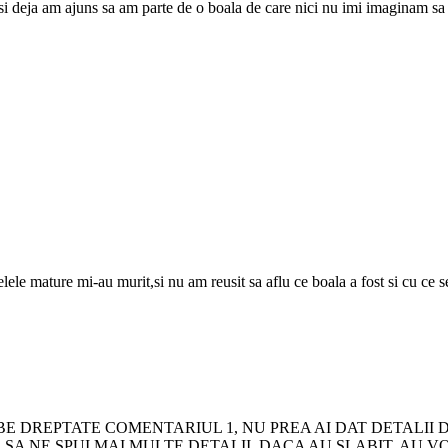
an si deja am ajuns sa am parte de o boala de care nici nu imi imaginam 
ele mature mi-au murit,si nu am reusit sa aflu ce boala a fost si cu ce s
BE DREPTATE COMENTARIUL 1, NU PREA AI DAT DETALII D
E SA NE SPUI MAI MULTE DETALII, DACA AU SLABIT, AU