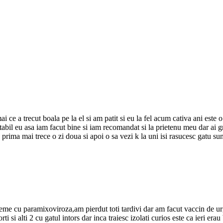
i ce a trecut boala pe la el si am patit si eu la fel acum cativa ani este
abil eu asa iam facut bine si iam recomandat si la prietenu meu dar ai grij
rima mai trece o zi doua si apoi o sa vezi k la uni isi rasucesc gatu sunt
eme cu paramixoviroza,am pierdut toti tardivi dar am facut vaccin de urg
i si alti 2 cu gatul intors dar inca traiesc izolati curios este ca ieri e