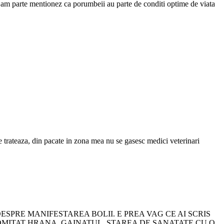
sa am parte mentionez ca porumbeii au parte de conditi optime de viata
e trateaza, din pacate in zona mea nu se gasesc medici veterinari
ESPRE MANIFESTAREA BOLII. E PREA VAG CE AI SCRIS
 VOMITAT HRANA, GAINATUL, STAREA DE SANATATE CU O