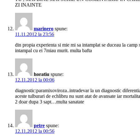
ZI INAINTE
marinero
spune:
11.11.2012 la 23:56
din propia experienta si mie mi sa intamplat se duceau la camp 
intampal cu ei 7miau murit. multa bafta
horatiu
spune:
12.11.2012 la 00:06
diagnostic:paramixoviroza..intradevar la un diagnostic diferenti
aceste tulburari de echlibru nu sunt atat de avansate iar mortali
2 doar dupa 3 sapt…multa sanatate
petre
spune:
12.11.2012 la 00:56