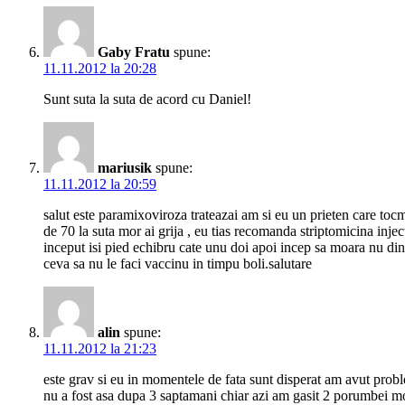
Gaby Fratu
spune:
11.11.2012 la 20:28
Sunt suta la suta de acord cu Daniel!
mariusik
spune:
11.11.2012 la 20:59
salut este paramixoviroza trateazai am si eu un prieten care tocma
de 70 la suta mor ai grija , eu tias recomanda striptomicina inject
inceput isi pied echibru cate unu doi apoi incep sa moara nu din p
ceva sa nu le faci vaccinu in timpu boli.salutare
alin
spune:
11.11.2012 la 21:23
este grav si eu in momentele de fata sunt disperat am avut probl
nu a fost asa dupa 3 saptamani chiar azi am gasit 2 porumbei mort