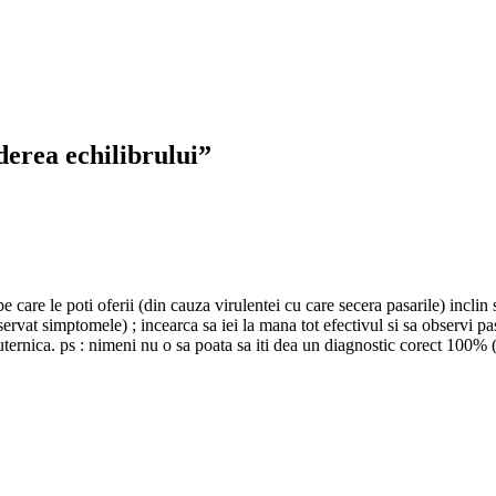
derea echilibrului”
pe care le poti oferii (din cauza virulentei cu care secera pasarile) incl
rvat simptomele) ; incearca sa iei la mana tot efectivul si sa observi pas
ernica. ps : nimeni nu o sa poata sa iti dea un diagnostic corect 100% (d