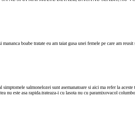
si mananca boabe tratate eu am taiat gusa unei femele pe care am reusit 
al simptomele salmonelozei sunt asemanatoare si aici ma refer la aceste 
tatea nu este asa rapida.trateaza-i cu lasota nu cu paramixovacol columbo