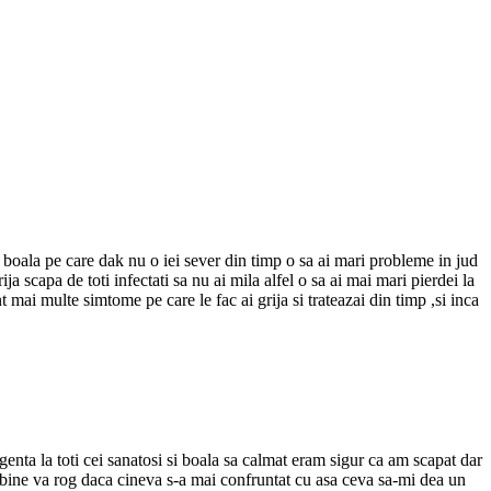
 o boala pe care dak nu o iei sever din timp o sa ai mari probleme in jud
a scapa de toti infectati sa nu ai mila alfel o sa ai mai mari pierdei la
 mai multe simtome pe care le fac ai grija si trateazai din timp ,si inca
enta la toti cei sanatosi si boala sa calmat eram sigur ca am scapat dar
rau bine va rog daca cineva s-a mai confruntat cu asa ceva sa-mi dea un