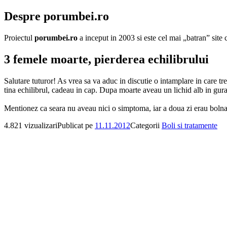
Despre porumbei.ro
Proiectul
porumbei.ro
a inceput in 2003 si este cel mai „batran” sit
3 femele moarte, pierderea echilibrului
Salutare tuturor! As vrea sa va aduc in discutie o intamplare in care 
tina echilibrul, cadeau in cap. Dupa moarte aveau un lichid alb in gura
Mentionez ca seara nu aveau nici o simptoma, iar a doua zi erau bolna
4.821 vizualizari
Publicat pe
11.11.2012
Categorii
Boli si tratamente