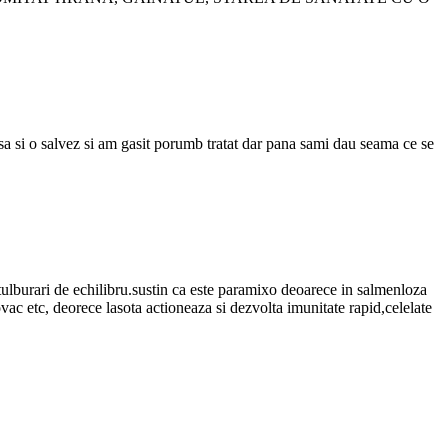
sa si o salvez si am gasit porumb tratat dar pana sami dau seama ce se
tulburari de echilibru.sustin ca este paramixo deoarece in salmenloza
vac etc, deorece lasota actioneaza si dezvolta imunitate rapid,celelate