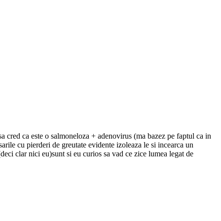
in sa cred ca este o salmoneloza + adenovirus (ma bazez pe faptul ca in
arile cu pierderi de greutate evidente izoleaza le si incearca un
eci clar nici eu)sunt si eu curios sa vad ce zice lumea legat de