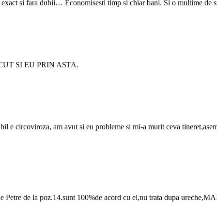
tezi exact si fara dubii… Economisesti timp si chiar bani. Si o multime de
UT SI EU PRIN ASTA.
 e circoviroza, am avut si eu probleme si mi-a murit ceva tineret,asemen
iile Petre de la poz.14.sunt 100%de acord cu el,nu trata dupa ureche