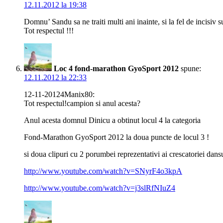
12.11.2012 la 19:38
Domnu’ Sandu sa ne traiti multi ani inainte, si la fel de incisiv s
Tot respectul !!!
Loc 4 fond-marathon GyoSport 2012
spune:
12.11.2012 la 22:33
12-11-20124Manix80:
Tot respectul!campion si anul acesta?
Anul acesta domnul Dinicu a obtinut locul 4 la categoria
Fond-Marathon GyoSport 2012 la doua puncte de locul 3 !
si doua clipuri cu 2 porumbei reprezentativi ai crescatoriei dansu
http://www.youtube.com/watch?v=SNyrF4o3kpA
http://www.youtube.com/watch?v=j3slRfNIuZ4