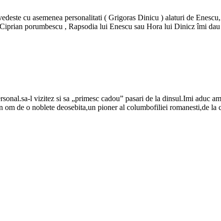
vedeste cu asemenea personalitati ( Grigoras Dinicu ) alaturi de Enesc
 Ciprian porumbescu , Rapsodia lui Enescu sau Hora lui Dinicz îmi da
ersonal.sa-l vizitez si sa „primesc cadou” pasari de la dinsul.Imi adu
om de o noblete deosebita,un pioner al columbofiliei romanesti,de la care