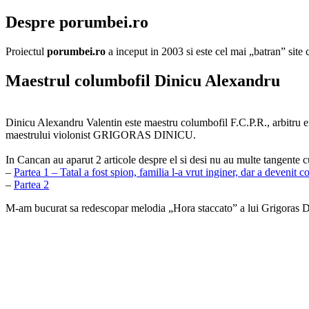
Despre porumbei.ro
Proiectul
porumbei.ro
a inceput in 2003 si este cel mai „batran” sit
Maestrul columbofil Dinicu Alexandru
Dinicu Alexandru Valentin este maestru columbofil F.C.P.R., a
maestrului violonist GRIGORAS DINICU.
In Cancan au aparut 2 articole despre el si desi nu au multe tangente c
–
Partea 1 – Tatal a fost spion, familia l-a vrut inginer, dar a devenit c
–
Partea 2
M-am bucurat sa redescopar melodia „Hora staccato” a lui Grigoras Din