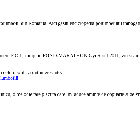
e columbofil din Romania. Aici gasiti enciclopedia porumbelului imbogati
rbitru emerit F.C.I., campion FOND-MARATHON GyoSport 2011, vice
u columbofilia, sunt interesante.
olumbofil!
.
icu, o melodie tare placuta care imi aduce aminte de copilarie si de v