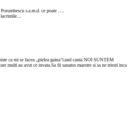
u, Porumbescu s.a.m.d. ce poate ….
u lacrimile…
c aminte ca mi se facea „pielea gaina”cand canta NOI SUNTEM
 multi au avut ce invata.Sa fii sanatos maestre si sa ne triesti inca