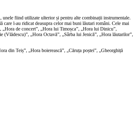
ele fiind utilizate ulterior și pentru alte combinații instrumentale.
ală care l-au ridicat deasupra celor mai buni lăutari români. Cele mai
”, „Hora de concert”, „Hora lui Timoșca”, „Hora lui Dinicu”,
Ilie (Vlădescu)”, „Hora Octavă”, „Sârba lui Jenică”, „Hora lăutarilor”,
i Hora din Teiș”, „Hora boierească”, „Căruța poștei”, „Gheorghiță