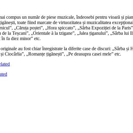
i compus un număr de piese muzicale, îndeosebi pentru vioară și pian, un
țigănești, toate fiind marcate de virtuozitatea și muzicalitatea excepțion
nicul”, „Căruța poștei”, „Hora spiccato”, „Sârba Expoziției de la Paris
 de la Teșcani”, „Orientale à la tzigane”, „Jalea țiganului”, „Sârba lui 
în fa diez minor” etc.
iginale au fost chiar înregistrate la diferite case de discuri: „Sârba ș
i și Ciocârlia”, „Romanțe țigănești”, „Pe deasupra casei mele” etc.
lated
ated