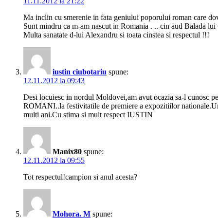
11.11.2012 la 21:22
Ma inclin cu smerenie in fata geniului poporului roman care do
Sunt mindru ca m-am nascut in Romania . .. cin aud Balada lui
Multa sanatate d-lui Alexandru si toata cinstea si respectul !!!
iustin ciubotariu
spune:
12.11.2012 la 09:43
Desi locuiesc in nordul Moldovei,am avut ocazia sa-l cunosc p
ROMANI..la festivitatile de premiere a expozitiilor nationale.Un 
multi ani.Cu stima si mult respect IUSTIN
Manix80
spune:
12.11.2012 la 09:55
Tot respectul!campion si anul acesta?
Mohora. M
spune: