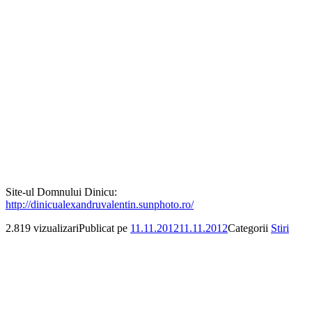
Site-ul Domnului Dinicu:
http://dinicualexandruvalentin.sunphoto.ro/
2.819 vizualizari
Publicat pe
11.11.2012
11.11.2012
Categorii
Stiri