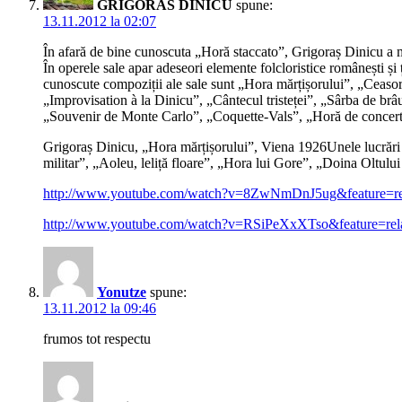
GRIGORAS DINICU
spune:
13.11.2012 la 02:07
În afară de bine cunoscuta „Horă staccato”, Grigoraș Dinicu a ma
În operele sale apar adeseori elemente folcloristice românești și 
cunoscute compoziții ale sale sunt „Hora mărțișorului”, „Ceasor
„Improvisation à la Dinicu”, „Cântecul tristeței”, „Sârba de brâu
„Souvenir de Monte Carlo”, „Coquette-Vals”, „Horă de concert 
Grigoraș Dinicu, „Hora mărțișorului”, Viena 1926Unele lucrări or
militar”, „Aoleu, leliță floare”, „Hora lui Gore”, „Doina Oltulu
http://www.youtube.com/watch?v=8ZwNmDnJ5ug&feature=re
http://www.youtube.com/watch?v=RSiPeXxXTso&feature=rel
Yonutze
spune:
13.11.2012 la 09:46
frumos tot respectu