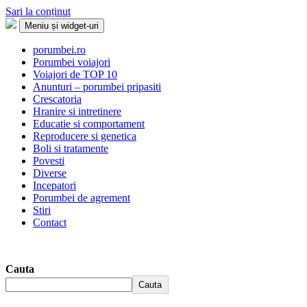
Sari la conținut
Meniu și widget-uri
Porumbei.ro
Enciclopedia porumbelului
porumbei.ro
Porumbei voiajori
Voiajori de TOP 10
Anunturi – porumbei pripasiti
Crescatoria
Hranire si intretinere
Educatie si comportament
Reproducere si genetica
Boli si tratamente
Povesti
Diverse
Incepatori
Porumbei de agrement
Stiri
Contact
Cauta
Cauta