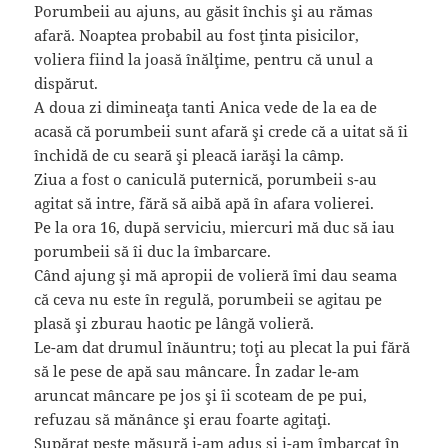
Porumbeii au ajuns, au găsit închis şi au rămas
afară. Noaptea probabil au fost ţinta pisicilor,
voliera fiind la joasă înălţime, pentru că unul a
dispărut.
A doua zi dimineaţa tanti Anica vede de la ea de
acasă că porumbeii sunt afară şi crede că a uitat să îi
închidă de cu seară şi pleacă iarăşi la câmp.
Ziua a fost o caniculă puternică, porumbeii s-au
agitat să intre, fără să aibă apă în afara volierei.
Pe la ora 16, după serviciu, miercuri mă duc să iau
porumbeii să îi duc la îmbarcare.
Când ajung şi mă apropii de volieră îmi dau seama
că ceva nu este în regulă, porumbeii se agitau pe
plasă şi zburau haotic pe lângă volieră.
Le-am dat drumul înăuntru; toţi au plecat la pui fără
să le pese de apă sau mâncare. În zadar le-am
aruncat mâncare pe jos şi îi scoteam de pe pui,
refuzau să mănânce şi erau foarte agitaţi.
Supărat peste măsură i-am adus şi i-am îmbarcat în