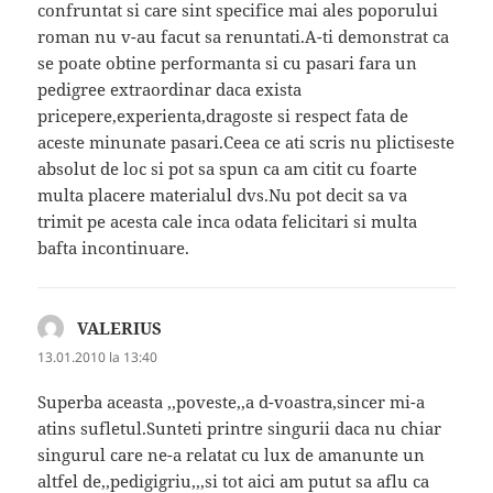
confruntat si care sint specifice mai ales poporului
roman nu v-au facut sa renuntati.A-ti demonstrat ca
se poate obtine performanta si cu pasari fara un
pedigree extraordinar daca exista
pricepere,experienta,dragoste si respect fata de
aceste minunate pasari.Ceea ce ati scris nu plictiseste
absolut de loc si pot sa spun ca am citit cu foarte
multa placere materialul dvs.Nu pot decit sa va
trimit pe acesta cale inca odata felicitari si multa
bafta incontinuare.
VALERIUS
spune:
13.01.2010 la 13:40
Superba aceasta ,,poveste,,a d-voastra,sincer mi-a
atins sufletul.Sunteti printre singurii daca nu chiar
singurul care ne-a relatat cu lux de amanunte un
altfel de,,pedigigriu,,,si tot aici am putut sa aflu ca