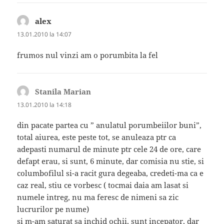
alex
spune:
13.01.2010 la 14:07
frumos nul vinzi am o porumbita la fel
Stanila Marian
spune:
13.01.2010 la 14:18
din pacate partea cu ” anulatul porumbeiilor buni”,
total aiurea, este peste tot, se anuleaza ptr ca
adepasti numarul de minute ptr cele 24 de ore, care
defapt erau, si sunt, 6 minute, dar comisia nu stie, si
columbofilul si-a racit gura degeaba, credeti-ma ca e
caz real, stiu ce vorbesc ( tocmai daia am lasat si
numele intreg, nu ma feresc de nimeni sa zic
lucrurilor pe nume)
si m-am saturat sa inchid ochii, sunt incepator, dar