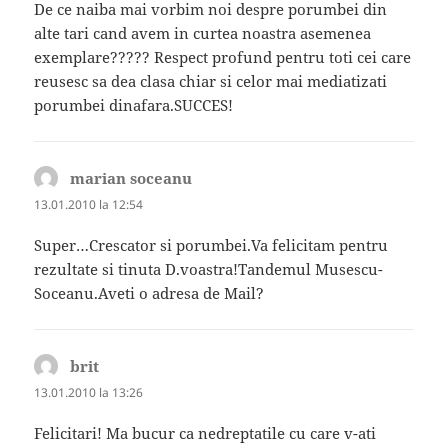
De ce naiba mai vorbim noi despre porumbei din
alte tari cand avem in curtea noastra asemenea
exemplare????? Respect profund pentru toti cei care
reusesc sa dea clasa chiar si celor mai mediatizati
porumbei dinafara.SUCCES!
marian soceanu
spune:
13.01.2010 la 12:54
Super…Crescator si porumbei.Va felicitam pentru
rezultate si tinuta D.voastra!Tandemul Musescu-
Soceanu.Aveti o adresa de Mail?
brit
spune:
13.01.2010 la 13:26
Felicitari! Ma bucur ca nedreptatile cu care v-ati