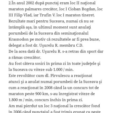
2.În anul 2002 după punctaj eram loc II naţional
maraton palmares crecător, loc I Cioban Bogdan, loc
III Filip Vlad, iar Trufin V. loc I maraton tineret.
Rezultate mari pentru Suceava, numai că nu se
întâmplă aşa, în ultimul moment sunt anulaţi
porumbeii de la Suceava din seminaţionalul
Krasnodon pe motiv că rezultatele ar fi prea bune,
delegat a fost dr. Uşurelu R. membru C.D.
De la acea dată dr. Uşurelu R. s-a retras din sport dar
a rămas crescător.
Au fost câteva sosiri în prima zi în toate judeţele şi
la Suceava cu viteze sub 1.000 / min.
Este revoltător cum dl. Pîrvulescu a reacţionat
atunci şi a anulat numai porumbeii de la Suceava şi
cum a reacţionat în 2008 când la un concurs tot de
maraton peste 900 km, s-au înregistrat viteze de
1.800 m / min, concurs închis în prima zi.
Am mai pierdut un loc 3 naţional la crescător fond
în 2006 când punctajul a fost trimis eronat cu peste