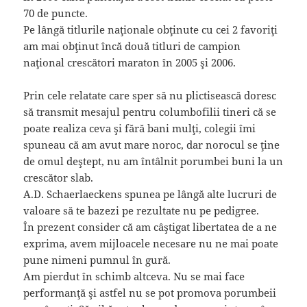
70 de puncte.
Pe lângă titlurile naţionale obţinute cu cei 2 favoriţi
am mai obţinut încă două titluri de campion
naţional crescători maraton în 2005 şi 2006.
Prin cele relatate care sper să nu plictisească doresc
să transmit mesajul pentru columbofilii tineri că se
poate realiza ceva şi fără bani mulţi, colegii îmi
spuneau că am avut mare noroc, dar norocul se ţine
de omul deştept, nu am întâlnit porumbei buni la un
crescător slab.
A.D. Schaerlaeckens spunea pe lângă alte lucruri de
valoare să te bazezi pe rezultate nu pe pedigree.
În prezent consider că am câştigat libertatea de a ne
exprima, avem mijloacele necesare nu ne mai poate
pune nimeni pumnul în gură.
Am pierdut în schimb altceva. Nu se mai face
performanţă şi astfel nu se pot promova porumbeii