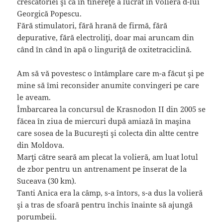
crescătoriei şi că în tinereţe a lucrat în voliera d-lui
Georgică Popescu.
Fără stimulatori, fără hrană de firmă, fără
depurative, fără electroliţi, doar mai aruncam din
când în când în apă o linguriţă de oxitetraciclină.
Am să vă povestesc o întâmplare care m-a făcut şi pe
mine să îmi reconsider anumite convingeri pe care
le aveam.
Îmbarcarea la concursul de Krasnodon II din 2005 se
făcea în ziua de miercuri după amiază în maşina
care sosea de la Bucureşti şi colecta din altte centre
din Moldova.
Marţi către seară am plecat la volieră, am luat lotul
de zbor pentru un antrenament pe înserat de la
Suceava (30 km).
Tanti Anica era la câmp, s-a întors, s-a dus la volieră
şi a tras de sfoară pentru închis înainte să ajungă
porumbeii.