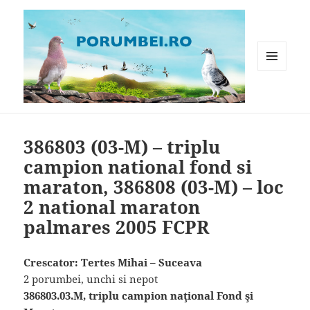
MENIU
ȘI
WIDGET-
Porumbei.ro
URI
386803 (03-M) – triplu
campion national fond si
maraton, 386808 (03-M) – loc
2 national maraton
palmares 2005 FCPR
Crescator: Tertes Mihai – Suceava
2 porumbei, unchi si nepot
386803.03.M, triplu campion naţional Fond şi