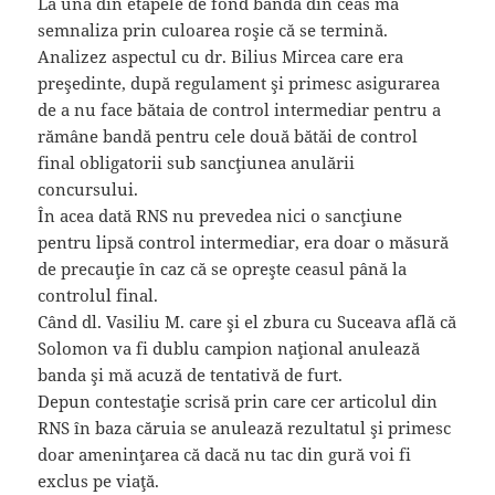
La una din etapele de fond banda din ceas mă
semnaliza prin culoarea roşie că se termină.
Analizez aspectul cu dr. Bilius Mircea care era
preşedinte, după regulament şi primesc asigurarea
de a nu face bătaia de control intermediar pentru a
rămâne bandă pentru cele două bătăi de control
final obligatorii sub sancţiunea anulării
concursului.
În acea dată RNS nu prevedea nici o sancţiune
pentru lipsă control intermediar, era doar o măsură
de precauţie în caz că se opreşte ceasul până la
controlul final.
Când dl. Vasiliu M. care şi el zbura cu Suceava află că
Solomon va fi dublu campion naţional anulează
banda şi mă acuză de tentativă de furt.
Depun contestaţie scrisă prin care cer articolul din
RNS în baza căruia se anulează rezultatul şi primesc
doar ameninţarea că dacă nu tac din gură voi fi
exclus pe viaţă.