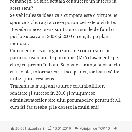
româneşti. Să aibă actuala conducere un interes în
acest sens?
Se vehiculează ideea că a cumpăra este o virtute, eu
spun că a zbura şi a creea porumbei este o virtute.
Dovadă în acest sens sunt concursurile de fond cu
pui la Suceava în 2008 şi 2009 o reuşită pe plan
mondial.
Consider necesar organizarea de concursuri cu
participarea mare de porumbei (fără clasamente pe
club) cu premii în bani. Se poate renunţa la proiectul
cu revista, informarea se face pe net, iar banii să fie
utilizaţi în acest sens.
Transmit la mulţi ani tuturor columbofililor,
sănătate şi succese în 2010 şi mulţumesc
administratorilor site-ului porumbei.ro pentru felul
cum îşi fac treaba şi le doresc la mulţi ani!
Publicat
Categorii
Etichete
20.681 vizualizari
13.01.2010
Voiajori de TOP 10