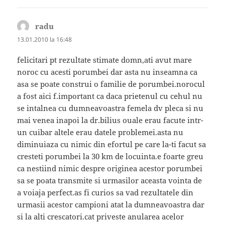
radu
spune:
13.01.2010 la 16:48
felicitari pt rezultate stimate domn,ati avut mare
noroc cu acesti porumbei dar asta nu inseamna ca
asa se poate construi o familie de porumbei.norocul
a fost aici f.important ca daca prietenul cu cehul nu
se intalnea cu dumneavoastra femela dv pleca si nu
mai venea inapoi la dr.bilius ouale erau facute intr-
un cuibar altele erau datele problemei.asta nu
diminuiaza cu nimic din efortul pe care la-ti facut sa
cresteti porumbei la 30 km de locuinta.e foarte greu
ca nestiind nimic despre originea acestor porumbei
sa se poata transmite si urmasilor aceasta vointa de
a voiaja perfect.as fi curios sa vad rezultatele din
urmasii acestor campioni atat la dumneavoastra dar
si la alti crescatori.cat priveste anularea acelor