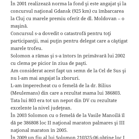
În 2001 realizează norma la fond şi este angajat şi la
concursul naţional Gdansk (925 km) cu îmbarcarea
la Cluj cu marele premiu oferit de dl. Moldovan – o
maşină.
Concursul s-a dovedit o catastrofă pentru toţi
participanţii, mai puţin pentru delegat care a câştigat
marele trofeu.
Solomon a rămas şi s-a întors în primăvară lui 2002
cu clema pe picior în ziua de paşti.
Am considerat acest fapt un semn de la Cel de Sus şi
nu l-am mai angajat la zboruri.
L-am împerecheat cu o femelă de la dr. Bilius
(Meulemans) din care a rezultat mama lui 386803.
Tata lui 803 era tot un nepot din DV cu rezultate
excelente la nivel judeţean.
În 2003 Solomon cu o femelă de la Vasile Manoilă îl
dă pe 386808 loc II naţional maraton palmares şi III
naţional maraton în 2005.
În 2009 un fiu al lui Solomon 210325-06 obţine loc I