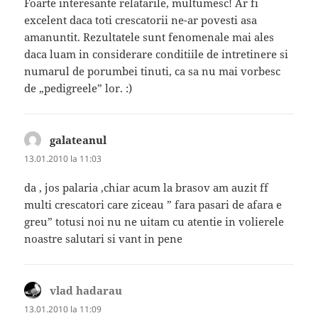
Foarte interesante relatarile, multumesc! Ar fi
excelent daca toti crescatorii ne-ar povesti asa
amanuntit. Rezultatele sunt fenomenale mai ales
daca luam in considerare conditiile de intretinere si
numarul de porumbei tinuti, ca sa nu mai vorbesc
de „pedigreele” lor. :)
galateanul
spune:
13.01.2010 la 11:03
da , jos palaria ,chiar acum la brasov am auzit ff
multi crescatori care ziceau ” fara pasari de afara e
greu” totusi noi nu ne uitam cu atentie in volierele
noastre salutari si vant in pene
vlad hadarau
spune:
13.01.2010 la 11:09