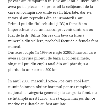
pe care am cumpărat-o în 1998 am lăsat-o liberă când
avea pui, a plecat o zi, probabil la cetăţeanul de la
care am cumpărat-o unde era în libertate, dar s-a
întors şi am reprodus din ea următorii 6 ani.
Primul pui din fiul cehului şi DV, o femelă am
împerecheat-o cu un mascul provenit dintr-un ou
luat de la dr. Bilius Mircea din tava cu hrană
minerală din volieră, probabil făcut de o femelă fără
mascul.
Din acest cuplu în 1999 se naşte 526626 mascul care
avea să devină pilonul de bază al coloniei mele,
singurul pui din cuplu tatăl din oul părăsit, s-a
pierdut la un zbor de 200 km.
În anul 2000, masculul 526626 pe care apoi l-am
numit Solomon obţine baremul pentru campion
naţional la categoria general şi la categoria fond, nu
se întâmplă acest lucru, am să explic mai jos din ce
motive rezultatele au fost anulate.