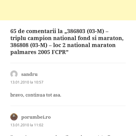
65 de comentarii la „386803 (03-M) –
triplu campion national fond si maraton,
386808 (03-M) – loc 2 national maraton
palmares 2005 FCPR”
sandru
spune:
13.01.2010 la 10:57
bravo, continua tot asa.
porumbei.ro
spune:
13.01.2010 la 11:02