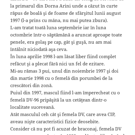
la primarul din Dorna Arini unde a căzut în curte
răpus de boală şi de foame de sfârşitul lunii august
1997 (l-a prins cu mâna, nu mai putea zbura).
L-am tratat toată luna septembrie iar în luna
octombrie într-o săptămână a aruncat aproape toate
penele, era golaş pe cap, gât şi guşă, nu am mai
întâlnit niciodată aşa ceva.
În luna aprilie 1998 l-am lăsat liber fiind complet
refăcut şi a plecat fără nici un fel de ezitare.
Mi-au rămas 3 pui, unul din noiembrie 1997 şi doi
din martie 1998 cu o femelă din porumbei de la
crescători din zonă.
Puiul din 1997, mascul fiind l-am împerecheat cu o
femelă DV-96 pripăşită la un cetăţean dintr-o
localitate suceveană.
Atât masculul ceh cât şi femela DV, care avea CIP,
aveau nişte caracteristici fizice deosebite.
Consider că nu pot fi acuzat de braconaj, femela DV