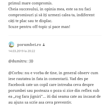
primul mare compromis.
Cheia succesului, in opinia mea, este sa nu faci
compromisuri și să îți urmezi calea ta, indiferent
câți te plac sau te displac.
Scuze pentru off-topic și pace man!
porumbei.ro
spune:
14.03.2019 la 20:22
@dumitru: :)))
@Corbu: nu e vorba de tine, in general observ cum
iese rautatea in fata in comentarii. Vad des pe
Facebook cate un copil care intreaba ceva despre
porumbei sau posteaza o poza si zice din reflex sub
ea „rog fara jigniri”… iti dai seama cate au incasat de
au ajuns sa scrie asa ceva preventiv.