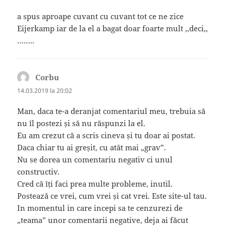
a spus aproape cuvant cu cuvant tot ce ne zice
Eijerkamp iar de la el a bagat doar foarte mult ,,deci,,
……..
Corbu
spune:
14.03.2019 la 20:02
Man, daca te-a deranjat comentariul meu, trebuia să
nu îl postezi și să nu răspunzi la el.
Eu am crezut că a scris cineva și tu doar ai postat.
Daca chiar tu ai greșit, cu atât mai „grav”.
Nu se dorea un comentariu negativ ci unul
constructiv.
Cred că îți faci prea multe probleme, inutil.
Postează ce vrei, cum vrei și cat vrei. Este site-ul tau.
In momentul in care incepi sa te cenzurezi de
„teama” unor comentarii negative, deja ai făcut