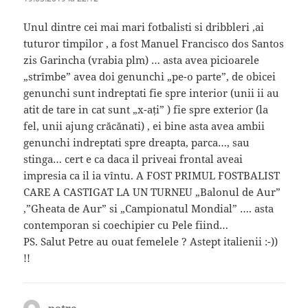
Unul dintre cei mai mari fotbalisti si dribbleri ,ai
tuturor timpilor , a fost Manuel Francisco dos Santos
zis Garincha (vrabia plm) … asta avea picioarele
„strîmbe” avea doi genunchi „pe-o parte”, de obicei
genunchi sunt indreptati fie spre interior (unii ii au
atit de tare in cat sunt „x-ați” ) fie spre exterior (la
fel, unii ajung crăcănati) , ei bine asta avea ambii
genunchi indreptati spre dreapta, parca…, sau
stinga… cert e ca daca il priveai frontal aveai
impresia ca il ia vîntu. A FOST PRIMUL FOSTBALIST
CARE A CASTIGAT LA UN TURNEU „Balonul de Aur”
,”Gheata de Aur” si „Campionatul Mondial” …. asta
contemporan si coechipier cu Pele fiind…
PS. Salut Petre au ouat femelele ? Astept italienii :-))
!!
petre
spune: