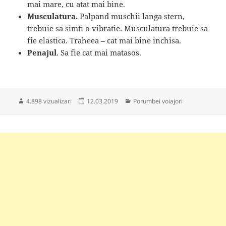
mai mare, cu atat mai bine.
Musculatura
. Palpand muschii langa stern,
trebuie sa simti o vibratie. Musculatura trebuie sa
fie elastica. Traheea – cat mai bine inchisa.
Penajul
. Sa fie cat mai matasos.
Publicat
Categorii
4.898 vizualizari
12.03.2019
Porumbei voiajori
pe