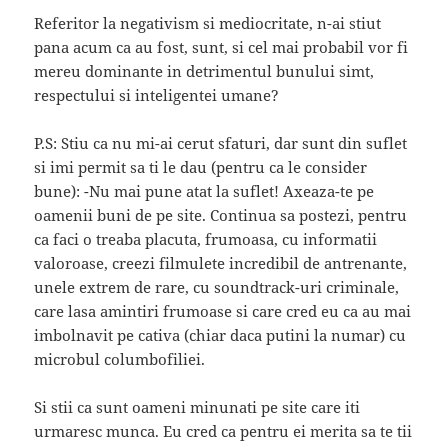
Referitor la negativism si mediocritate, n-ai stiut
pana acum ca au fost, sunt, si cel mai probabil vor fi
mereu dominante in detrimentul bunului simt,
respectului si inteligentei umane?
P.S: Stiu ca nu mi-ai cerut sfaturi, dar sunt din suflet
si imi permit sa ti le dau (pentru ca le consider
bune): -Nu mai pune atat la suflet! Axeaza-te pe
oamenii buni de pe site. Continua sa postezi, pentru
ca faci o treaba placuta, frumoasa, cu informatii
valoroase, creezi filmulete incredibil de antrenante,
unele extrem de rare, cu soundtrack-uri criminale,
care lasa amintiri frumoase si care cred eu ca au mai
imbolnavit pe cativa (chiar daca putini la numar) cu
microbul columbofiliei.
Si stii ca sunt oameni minunati pe site care iti
urmaresc munca. Eu cred ca pentru ei merita sa te tii