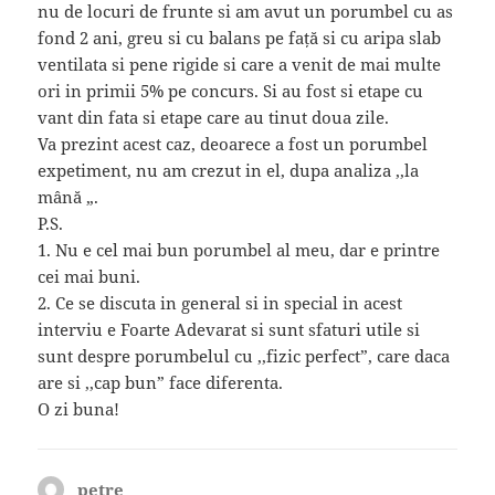
nu de locuri de frunte si am avut un porumbel cu as
fond 2 ani, greu si cu balans pe față si cu aripa slab
ventilata si pene rigide si care a venit de mai multe
ori in primii 5% pe concurs. Si au fost si etape cu
vant din fata si etape care au tinut doua zile.
Va prezint acest caz, deoarece a fost un porumbel
expetiment, nu am crezut in el, dupa analiza ,,la
mână „.
P.S.
1. Nu e cel mai bun porumbel al meu, dar e printre
cei mai buni.
2. Ce se discuta in general si in special in acest
interviu e Foarte Adevarat si sunt sfaturi utile si
sunt despre porumbelul cu ,,fizic perfect”, care daca
are si ,,cap bun” face diferenta.
O zi buna!
petre
spune: