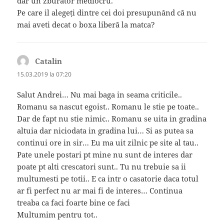
dar un zburător mediocru.
Pe care il alegeți dintre cei doi presupunând că nu
mai aveti decat o boxa liberă la matca?
Catalin
spune:
15.03.2019 la 07:20
Salut Andrei… Nu mai baga in seama criticile..
Romanu sa nascut egoist.. Romanu le stie pe toate..
Dar de fapt nu stie nimic.. Romanu se uita in gradina
altuia dar niciodata in gradina lui… Si as putea sa
continui ore in sir… Eu ma uit zilnic pe site al tau..
Pate unele postari pt mine nu sunt de interes dar
poate pt alti crescatori sunt.. Tu nu trebuie sa ii
multumesti pe totii.. E ca intr o casatorie daca totul
ar fi perfect nu ar mai fi de interes… Continua
treaba ca faci foarte bine ce faci
Multumim pentru tot..