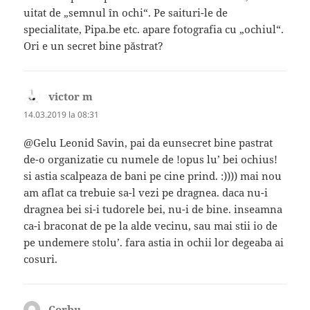
uitat de „semnul în ochi“. Pe saituri-le de
specialitate, Pipa.be etc. apare fotografia cu „ochiul“.
Ori e un secret bine păstrat?
victor m
spune:
14.03.2019 la 08:31
@Gelu Leonid Savin, pai da eunsecret bine pastrat
de-o organizatie cu numele de !opus lu’ bei ochius!
si astia scalpeaza de bani pe cine prind. :)))) mai nou
am aflat ca trebuie sa-l vezi pe dragnea. daca nu-i
dragnea bei si-i tudorele bei, nu-i de bine. inseamna
ca-i braconat de pe la alde vecinu, sau mai stii io de
pe undemere stolu’. fara astia in ochii lor degeaba ai
cosuri.
Corbu
spune: