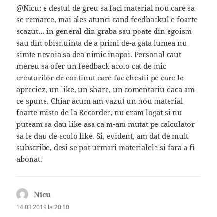
@Nicu: e destul de greu sa faci material nou care sa
se remarce, mai ales atunci cand feedbackul e foarte
scazut… in general din graba sau poate din egoism
sau din obisnuinta de a primi de-a gata lumea nu
simte nevoia sa dea nimic inapoi. Personal caut
mereu sa ofer un feedback acolo cat de mic
creatorilor de continut care fac chestii pe care le
apreciez, un like, un share, un comentariu daca am
ce spune. Chiar acum am vazut un nou material
foarte misto de la Recorder, nu eram logat si nu
puteam sa dau like asa ca m-am mutat pe calculator
sa le dau de acolo like. Si, evident, am dat de mult
subscribe, desi se pot urmari materialele si fara a fi
abonat.
Nicu
spune:
14.03.2019 la 20:50