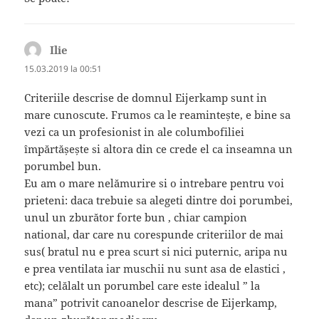
Ilie
spune:
15.03.2019 la 00:51
Criteriile descrise de domnul Eijerkamp sunt in
mare cunoscute. Frumos ca le reamintește, e bine sa
vezi ca un profesionist in ale columbofiliei
împărtășește si altora din ce crede el ca inseamna un
porumbel bun.
Eu am o mare nelămurire si o intrebare pentru voi
prieteni: daca trebuie sa alegeti dintre doi porumbei,
unul un zburător forte bun , chiar campion
national, dar care nu corespunde criteriilor de mai
sus( bratul nu e prea scurt si nici puternic, aripa nu
e prea ventilata iar muschii nu sunt asa de elastici ,
etc); celălalt un porumbel care este idealul ” la
mana” potrivit canoanelor descrise de Eijerkamp,