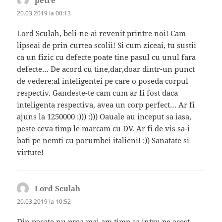
20.03.2019 la 00:13
Lord Sculah, beli-ne-ai revenit printre noi! Cam
lipseai de prin curtea scolii! Si cum ziceai, tu sustii
ca un fizic cu defecte poate tine pasul cu unul fara
defecte… De acord cu tine,dar,doar dintr-un punct
de vedere:al inteligentei pe care o poseda corpul
respectiv. Gandeste-te cam cum ar fi fost daca
inteligenta respectiva, avea un corp perfect… Ar fi
ajuns la 1250000 :))) :))) Oauale au inceput sa iasa,
peste ceva timp le marcam cu DV. Ar fi de vis sa-i
bati pe nemti cu porumbei italieni! :)) Sanatate si
virtute!
Lord Sculah
spune:
20.03.2019 la 10:52
Din pacate nu prea mai am timp sa intru pe acest