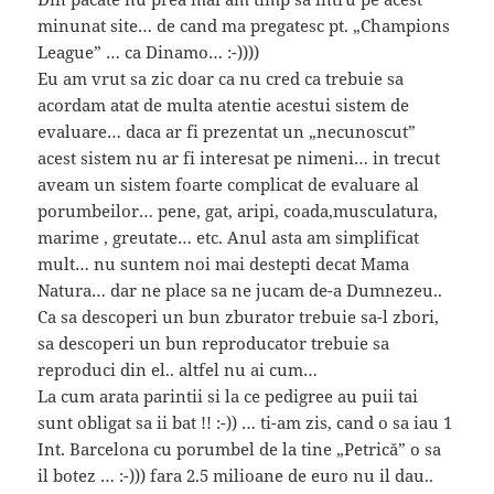
minunat site… de cand ma pregatesc pt. „Champions
League” … ca Dinamo… :-))))
Eu am vrut sa zic doar ca nu cred ca trebuie sa
acordam atat de multa atentie acestui sistem de
evaluare… daca ar fi prezentat un „necunoscut”
acest sistem nu ar fi interesat pe nimeni… in trecut
aveam un sistem foarte complicat de evaluare al
porumbeilor… pene, gat, aripi, coada,musculatura,
marime , greutate… etc. Anul asta am simplificat
mult… nu suntem noi mai destepti decat Mama
Natura… dar ne place sa ne jucam de-a Dumnezeu..
Ca sa descoperi un bun zburator trebuie sa-l zbori,
sa descoperi un bun reproducator trebuie sa
reproduci din el.. altfel nu ai cum…
La cum arata parintii si la ce pedigree au puii tai
sunt obligat sa ii bat !! :-)) … ti-am zis, cand o sa iau 1
Int. Barcelona cu porumbel de la tine „Petrică” o sa
il botez … :-))) fara 2.5 milioane de euro nu il dau..