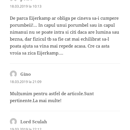
18.03.2019 la 10:13
De parca Eijerkamp ar obliga pe cineva sa-i cumpere
porumbeii!… In capul unui porumbel sau in capul
nimanui nu se poate intra si citi daca are lumina sau
bezna, dar fizicul tb sa fie cat mai echilibrat sa-l
poata ajuta sa vina mai repede acasa. Cre ca asta
vroia sa zica Eijerkamp….
Gino
spune:
18.03.2019 la 21:09
Mulțumim pentru astfel de articole.Sunt
pertinente.La mai multe!
Lord Sculah
spune:
19.03.2019 la 22:12