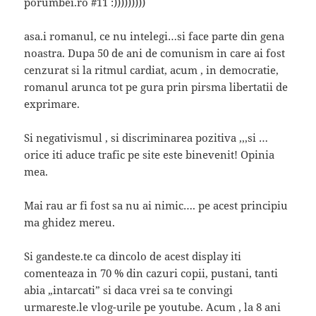
porumbei.ro #11 :)))))))))
asa.i romanul, ce nu intelegi…si face parte din gena
noastra. Dupa 50 de ani de comunism in care ai fost
cenzurat si la ritmul cardiat, acum , in democratie,
romanul arunca tot pe gura prin pirsma libertatii de
exprimare.
Si negativismul , si discriminarea pozitiva ,,,si …
orice iti aduce trafic pe site este binevenit! Opinia
mea.
Mai rau ar fi fost sa nu ai nimic…. pe acest principiu
ma ghidez mereu.
Si gandeste.te ca dincolo de acest display iti
comenteaza in 70 % din cazuri copii, pustani, tanti
abia „intarcati” si daca vrei sa te convingi
urmareste.le vlog-urile pe youtube. Acum , la 8 ani