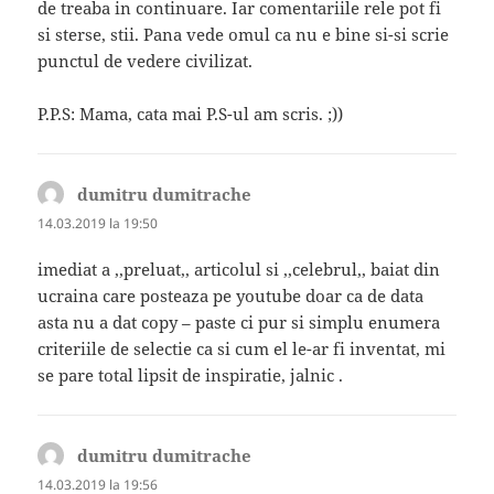
de treaba in continuare. Iar comentariile rele pot fi
si sterse, stii. Pana vede omul ca nu e bine si-si scrie
punctul de vedere civilizat.
P.P.S: Mama, cata mai P.S-ul am scris. ;))
dumitru dumitrache
spune:
14.03.2019 la 19:50
imediat a ,,preluat,, articolul si ,,celebrul,, baiat din
ucraina care posteaza pe youtube doar ca de data
asta nu a dat copy – paste ci pur si simplu enumera
criteriile de selectie ca si cum el le-ar fi inventat, mi
se pare total lipsit de inspiratie, jalnic .
dumitru dumitrache
spune:
14.03.2019 la 19:56