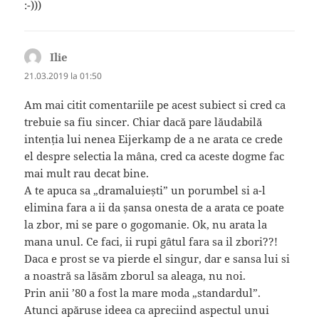
:-)))
Ilie
spune:
21.03.2019 la 01:50
Am mai citit comentariile pe acest subiect si cred ca
trebuie sa fiu sincer. Chiar dacă pare lăudabilă
intenția lui nenea Eijerkamp de a ne arata ce crede
el despre selectia la mâna, cred ca aceste dogme fac
mai mult rau decat bine.
A te apuca sa „dramaluiești” un porumbel si a-l
elimina fara a ii da șansa onesta de a arata ce poate
la zbor, mi se pare o gogomanie. Ok, nu arata la
mana unul. Ce faci, ii rupi gâtul fara sa il zbori??!
Daca e prost se va pierde el singur, dar e sansa lui si
a noastră sa lăsăm zborul sa aleaga, nu noi.
Prin anii ’80 a fost la mare moda „standardul”.
Atunci apăruse ideea ca apreciind aspectul unui