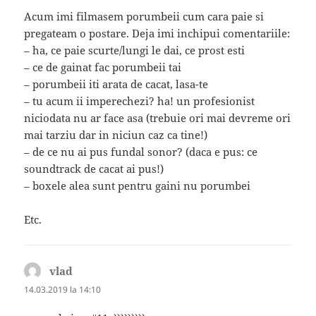
Acum imi filmasem porumbeii cum cara paie si
pregateam o postare. Deja imi inchipui comentariile:
– ha, ce paie scurte/lungi le dai, ce prost esti
– ce de gainat fac porumbeii tai
– porumbeii iti arata de cacat, lasa-te
– tu acum ii imperechezi? ha! un profesionist
niciodata nu ar face asa (trebuie ori mai devreme ori
mai tarziu dar in niciun caz ca tine!)
– de ce nu ai pus fundal sonor? (daca e pus: ce
soundtrack de cacat ai pus!)
– boxele alea sunt pentru gaini nu porumbei
Etc.
vlad
spune:
14.03.2019 la 14:10