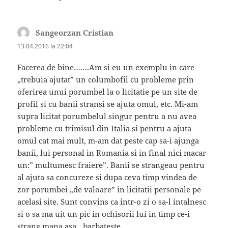
Sangeorzan Cristian
spune:
13.04.2016 la 22:04
Facerea de bine…….Am si eu un exemplu in care
„trebuia ajutat” un columbofil cu probleme prin
oferirea unui porumbel la o licitatie pe un site de
profil si cu banii stransi se ajuta omul, etc. Mi-am
supra licitat porumbelul singur pentru a nu avea
probleme cu trimisul din Italia si pentru a ajuta
omul cat mai mult, m-am dat peste cap sa-i ajunga
banii, lui personal in Romania si in final nici macar
un:” multumesc fraiere”. Banii se strangeau pentru
al ajuta sa concureze si dupa ceva timp vindea de
zor porumbei „de valoare” in licitatii personale pe
acelasi site. Sunt convins ca intr-o zi o sa-l intalnesc
si o sa ma uit un pic in ochisorii lui in timp ce-i
strang mana asa…barbateste.