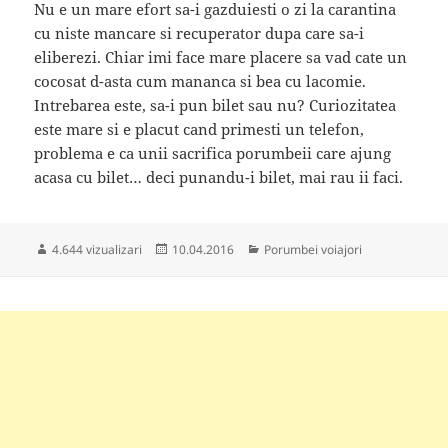
Nu e un mare efort sa-i gazduiesti o zi la carantina
cu niste mancare si recuperator dupa care sa-i
eliberezi. Chiar imi face mare placere sa vad cate un
cocosat d-asta cum mananca si bea cu lacomie.
Intrebarea este, sa-i pun bilet sau nu? Curiozitatea
este mare si e placut cand primesti un telefon,
problema e ca unii sacrifica porumbeii care ajung
acasa cu bilet… deci punandu-i bilet, mai rau ii faci.
Publicat
Categorii
4.644 vizualizari
10.04.2016
Porumbei voiajori
pe