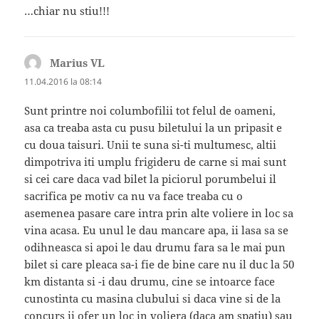
…chiar nu stiu!!!
Marius VL
spune:
11.04.2016 la 08:14
Sunt printre noi columbofilii tot felul de oameni,
asa ca treaba asta cu pusu biletului la un pripasit e
cu doua taisuri. Unii te suna si-ti multumesc, altii
dimpotriva iti umplu frigideru de carne si mai sunt
si cei care daca vad bilet la piciorul porumbelui il
sacrifica pe motiv ca nu va face treaba cu o
asemenea pasare care intra prin alte voliere in loc sa
vina acasa. Eu unul le dau mancare apa, ii lasa sa se
odihneasca si apoi le dau drumu fara sa le mai pun
bilet si care pleaca sa-i fie de bine care nu il duc la 50
km distanta si -i dau drumu, cine se intoarce face
cunostinta cu masina clubului si daca vine si de la
concurs ii ofer un loc in voliera (daca am spatiu) sau