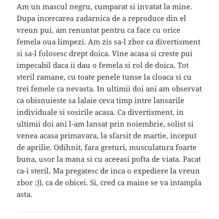
Am un mascul negru, cumparat si invatat la mine.
Dupa incercarea zadarnica de a reproduce din el
vreun pui, am renuntat pentru ca face cu orice
femela oua limpezi. Am zis sa-l zbor ca divertisment
si sa-l folosesc drept doica. Vine acasa si creste pui
impecabil daca ii dau o femela si rol de doica. Tot
steril ramane, cu toate penele tunse la cloaca si cu
trei femele ca nevasta. In ultimii doi ani am observat
ca obisnuieste sa lalaie ceva timp intre lansarile
individuale si sosirile acasa. Ca divertisment, in
ultimii doi ani l-am lansat prin noiembrie, solist si
venea acasa primavara, la sfarsit de martie, inceput
de aprilie. Odihnit, fara greturi, musculatura foarte
buna, usor la mana si cu aceeasi pofta de viata. Pacat
ca-i steril. Ma pregatesc de inca o expediere la vreun
zbor :)), ca de obicei. Si, cred ca maine se va intampla
asta.