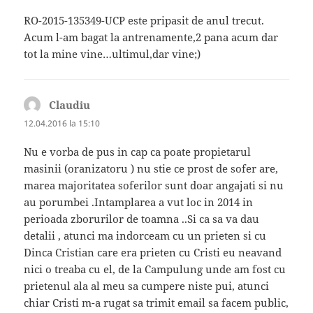
RO-2015-135349-UCP este pripasit de anul trecut.
Acum l-am bagat la antrenamente,2 pana acum dar
tot la mine vine…ultimul,dar vine;)
Claudiu
spune:
12.04.2016 la 15:10
Nu e vorba de pus in cap ca poate propietarul
masinii (oranizatoru ) nu stie ce prost de sofer are,
marea majoritatea soferilor sunt doar angajati si nu
au porumbei .Intamplarea a vut loc in 2014 in
perioada zborurilor de toamna ..Si ca sa va dau
detalii , atunci ma indorceam cu un prieten si cu
Dinca Cristian care era prieten cu Cristi eu neavand
nici o treaba cu el, de la Campulung unde am fost cu
prietenul ala al meu sa cumpere niste pui, atunci
chiar Cristi m-a rugat sa trimit email sa facem public,