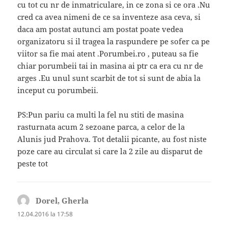
cu tot cu nr de inmatriculare, in ce zona si ce ora .Nu
cred ca avea nimeni de ce sa inventeze asa ceva, si
daca am postat autunci am postat poate vedea
organizatoru si il tragea la raspundere pe sofer ca pe
viitor sa fie mai atent .Porumbei.ro , puteau sa fie
chiar porumbeii tai in masina ai ptr ca era cu nr de
arges .Eu unul sunt scarbit de tot si sunt de abia la
inceput cu porumbeii.
PS:Pun pariu ca multi la fel nu stiti de masina
rasturnata acum 2 sezoane parca, a celor de la
Alunis jud Prahova. Tot detalii picante, au fost niste
poze care au circulat si care la 2 zile au disparut de
peste tot
Dorel, Gherla
spune:
12.04.2016 la 17:58