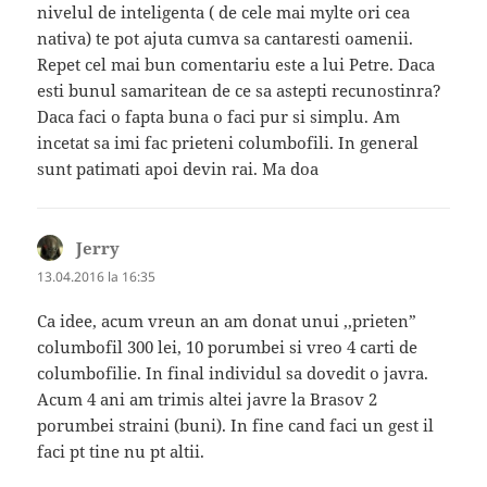
nivelul de inteligenta ( de cele mai mylte ori cea
nativa) te pot ajuta cumva sa cantaresti oamenii.
Repet cel mai bun comentariu este a lui Petre. Daca
esti bunul samaritean de ce sa astepti recunostinra?
Daca faci o fapta buna o faci pur si simplu. Am
incetat sa imi fac prieteni columbofili. In general
sunt patimati apoi devin rai. Ma doa
Jerry
spune:
13.04.2016 la 16:35
Ca idee, acum vreun an am donat unui ,,prieten”
columbofil 300 lei, 10 porumbei si vreo 4 carti de
columbofilie. In final individul sa dovedit o javra.
Acum 4 ani am trimis altei javre la Brasov 2
porumbei straini (buni). In fine cand faci un gest il
faci pt tine nu pt altii.