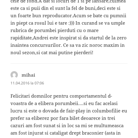
cele de fond.A dat si locuri de 1 si pe lansare,culmea
este ca si puii din el sunt la fel de buni,deci este si
un foarte bun reproducator.Acum se bate cu pumnii
in piept ca rosul lui e tare :))) In curand se va umple
rubrica de porumbei pierduti cu o mare
rapiditate,Andrei este inspirat si da startul de la zero
inaintea concursurilor. Ce sa va zic noroc maxim in
noul sezon,si cat mai putine pierderi!
mihai
spune:
11.04.2016 la 07:06
Felicitari domnilor pentru comportamentul d-
voastra de a elibera porumbeii….si eu fac acelasi
lucru si este o dovada de fair-play in columbofilie eu
prefer sa eliberez por fara bilet deoarece in trei
cazuri am fost sunat si in loc sa mi se multumeasca
am fost injurat si cataligat drept braconier (asta in