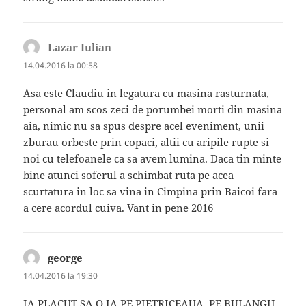
Lazar Iulian
spune:
14.04.2016 la 00:58
Asa este Claudiu in legatura cu masina rasturnata,
personal am scos zeci de porumbei morti din masina
aia, nimic nu sa spus despre acel eveniment, unii
zburau orbeste prin copaci, altii cu aripile rupte si
noi cu telefoanele ca sa avem lumina. Daca tin minte
bine atunci soferul a schimbat ruta pe acea
scurtatura in loc sa vina in Cimpina prin Baicoi fara
a cere acordul cuiva. Vant in pene 2016
george
spune:
14.04.2016 la 19:30
IA PLACUT SA O IA PE PIETRICEAUA .PE BULANGII