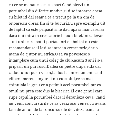
cu ce se mananca acest sport.Cand pierzi un
porumbel din diferite motive,si ti se intoarce acasa
cu bilet,iti dai seama ca a trecut pe la un om de
onoare,cu obraz fin si te bucuri.Eu spre exemplu uit
de faptul ca este pripasit si le dau apa si mancare,iar
daca imi intra in crescatorie le pun bilet.Intradevar
sunt unii care pot fi purtatatori de boli,si nu este
recomandat sa ii lasi sa intre in crescatorie,dar o
mana de ajutor nu strica.O sa va povestesc o
intamplare cum unui coleg de club,acum 3 ani i s-a
pripasit un pui rosu.Dadea cu pietre dupa el,la dat
cadou unui pusti vecin,la dus la antrenamente si il
elibera mereu singur si nu cu stolul,ce sa mai
chinuiala la greu ce a patimit acel porumbel ptr ca
omul nu prea este dus la biserica.El este genul care
rupe capul la porumbei daca il deranjaza ceva. Cand
au venit concursurile,ce sa vezi,rosu venea cu avans
fata de ai lui, de la concursurile de viteza pana la