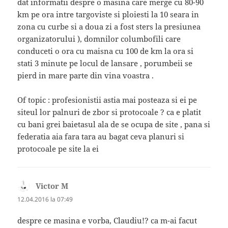
dat informatii despre o masina care merge cu 80-90
km pe ora intre targoviste si ploiesti la 10 seara in
zona cu curbe si a doua zi a fost sters la presiunea
organizatorului ), domnilor columbofili care
conduceti o ora cu maisna cu 100 de km la ora si
stati 3 minute pe locul de lansare , porumbeii se
pierd in mare parte din vina voastra .
Of topic : profesionistii astia mai posteaza si ei pe
siteul lor palnuri de zbor si protocoale ? ca e platit
cu bani grei baietasul ala de se ocupa de site , pana si
federatia aia fara tara au bagat ceva planuri si
protocoale pe site la ei
Victor M
spune:
12.04.2016 la 07:49
despre ce masina e vorba, Claudiu!? ca m-ai facut