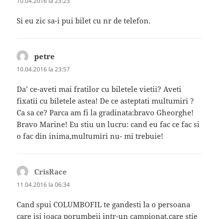
10.04.2016 la 23:23
Si eu zic sa-i pui bilet cu nr de telefon.
petre
spune:
10.04.2016 la 23:57
Da’ ce-aveti mai fratilor cu biletele vietii? Aveti
fixatii cu biletele astea! De ce asteptati multumiri ?
Ca sa ce? Parca am fi la gradinata:bravo Gheorghe!
Bravo Marine! Eu stiu un lucru: cand eu fac ce fac si
o fac din inima,multumiri nu- mi trebuie!
CrisRace
spune:
11.04.2016 la 06:34
Cand spui COLUMBOFIL te gandesti la o persoana
care isi joaca porumbeii intr-un campionat,care stie