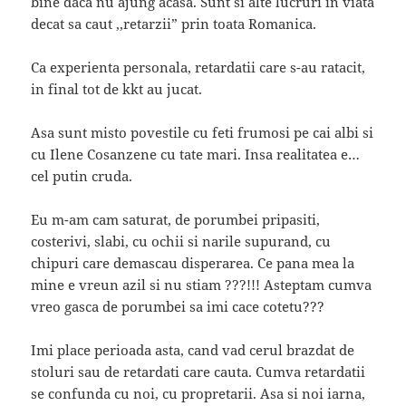
bine daca nu ajung acasa. Sunt si alte lucruri in viata
decat sa caut ,,retarzii” prin toata Romanica.
Ca experienta personala, retardatii care s-au ratacit,
in final tot de kkt au jucat.
Asa sunt misto povestile cu feti frumosi pe cai albi si
cu Ilene Cosanzene cu tate mari. Insa realitatea e…
cel putin cruda.
Eu m-am cam saturat, de porumbei pripasiti,
costerivi, slabi, cu ochii si narile supurand, cu
chipuri care demascau disperarea. Ce pana mea la
mine e vreun azil si nu stiam ???!!! Asteptam cumva
vreo gasca de porumbei sa imi cace cotetu???
Imi place perioada asta, cand vad cerul brazdat de
stoluri sau de retardati care cauta. Cumva retardatii
se confunda cu noi, cu propretarii. Asa si noi iarna,