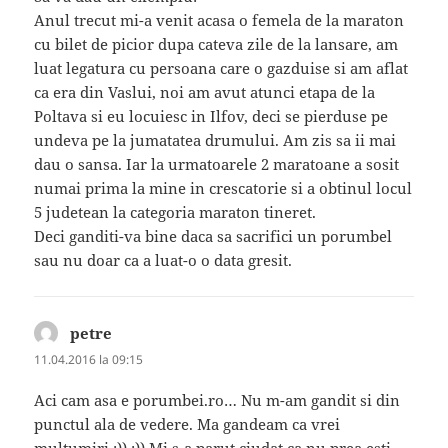
Anul trecut mi-a venit acasa o femela de la maraton
cu bilet de picior dupa cateva zile de la lansare, am
luat legatura cu persoana care o gazduise si am aflat
ca era din Vaslui, noi am avut atunci etapa de la
Poltava si eu locuiesc in Ilfov, deci se pierduse pe
undeva pe la jumatatea drumului. Am zis sa ii mai
dau o sansa. Iar la urmatoarele 2 maratoane a sosit
numai prima la mine in crescatorie si a obtinul locul
5 judetean la categoria maraton tineret.
Deci ganditi-va bine daca sa sacrifici un porumbel
sau nu doar ca a luat-o o data gresit.
petre
spune:
11.04.2016 la 09:15
Aci cam asa e porumbei.ro… Nu m-am gandit si din
punctul ala de vedere. Ma gandeam ca vrei
multumiri :)) :)) Mi s-a parut ciudat,ca nu prea esti