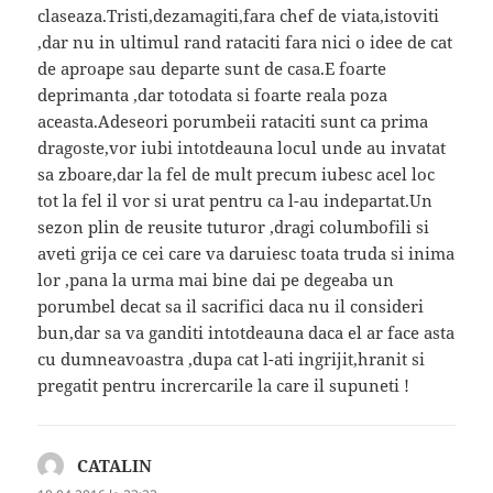
claseaza.Tristi,dezamagiti,fara chef de viata,istoviti
,dar nu in ultimul rand rataciti fara nici o idee de cat
de aproape sau departe sunt de casa.E foarte
deprimanta ,dar totodata si foarte reala poza
aceasta.Adeseori porumbeii rataciti sunt ca prima
dragoste,vor iubi intotdeauna locul unde au invatat
sa zboare,dar la fel de mult precum iubesc acel loc
tot la fel il vor si urat pentru ca l-au indepartat.Un
sezon plin de reusite tuturor ,dragi columbofili si
aveti grija ce cei care va daruiesc toata truda si inima
lor ,pana la urma mai bine dai pe degeaba un
porumbel decat sa il sacrifici daca nu il consideri
bun,dar sa va ganditi intotdeauna daca el ar face asta
cu dumneavoastra ,dupa cat l-ati ingrijit,hranit si
pregatit pentru incrercarile la care il supuneti !
CATALIN
spune: