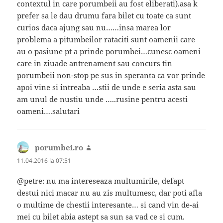
contextul in care porumbeii au fost eliberati).asa k
prefer sa le dau drumu fara bilet cu toate ca sunt
curios daca ajung sau nu……insa marea lor
problema a pitumbeilor rataciti sunt oamenii care
au o pasiune pt a prinde porumbei…cunesc oameni
care in ziuade antrenament sau concurs tin
porumbeii non-stop pe sus in speranta ca vor prinde
apoi vine si intreaba …stii de unde e seria asta sau
am unul de nustiu unde …..rusine pentru acesti
oameni….salutari
porumbei.ro
spune:
11.04.2016 la 07:51
@petre: nu ma intereseaza multumirile, defapt
destui nici macar nu au zis multumesc, dar poti afla
o multime de chestii interesante… si cand vin de-ai
mei cu bilet abia astept sa sun sa vad ce si cum.