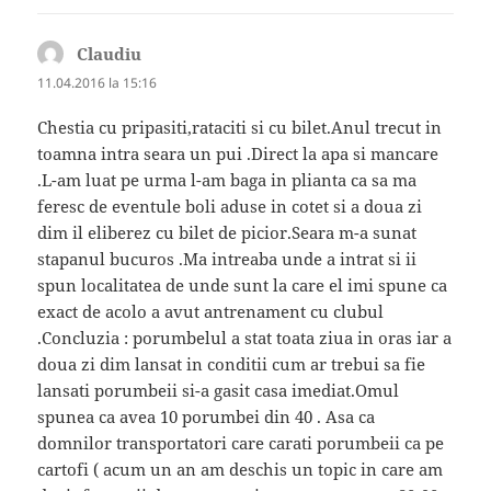
Claudiu
spune:
11.04.2016 la 15:16
Chestia cu pripasiti,rataciti si cu bilet.Anul trecut in
toamna intra seara un pui .Direct la apa si mancare
.L-am luat pe urma l-am baga in plianta ca sa ma
feresc de eventule boli aduse in cotet si a doua zi
dim il eliberez cu bilet de picior.Seara m-a sunat
stapanul bucuros .Ma intreaba unde a intrat si ii
spun localitatea de unde sunt la care el imi spune ca
exact de acolo a avut antrenament cu clubul
.Concluzia : porumbelul a stat toata ziua in oras iar a
doua zi dim lansat in conditii cum ar trebui sa fie
lansati porumbeii si-a gasit casa imediat.Omul
spunea ca avea 10 porumbei din 40 . Asa ca
domnilor transportatori care carati porumbeii ca pe
cartofi ( acum un an am deschis un topic in care am