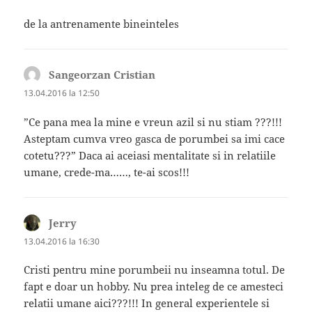
de la antrenamente bineinteles
Sangeorzan Cristian
spune:
13.04.2016 la 12:50
”Ce pana mea la mine e vreun azil si nu stiam ???!!!
Asteptam cumva vreo gasca de porumbei sa imi cace
cotetu???” Daca ai aceiasi mentalitate si in relatiile
umane, crede-ma……, te-ai scos!!!
Jerry
spune:
13.04.2016 la 16:30
Cristi pentru mine porumbeii nu inseamna totul. De
fapt e doar un hobby. Nu prea inteleg de ce amesteci
relatii umane aici???!!! In general experientele si