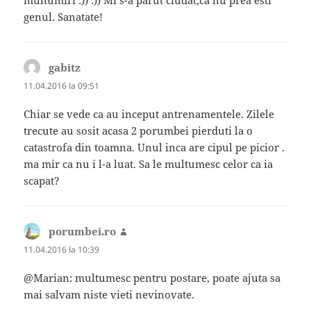
genul. Sanatate!
gabitz
spune:
11.04.2016 la 09:51
Chiar se vede ca au inceput antrenamentele. Zilele
trecute au sosit acasa 2 porumbei pierduti la o
catastrofa din toamna. Unul inca are cipul pe picior .
ma mir ca nu i l-a luat. Sa le multumesc celor ca ia
scapat?
porumbei.ro
spune:
11.04.2016 la 10:39
@Marian: multumesc pentru postare, poate ajuta sa
mai salvam niste vieti nevinovate.