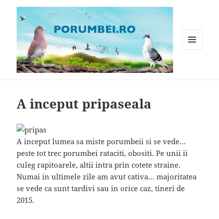
MENIU
ȘI
WIDGET-
Porumbei.ro
URI
A inceput pripaseala
A inceput lumea sa miste porumbeii si se vede…
peste tot trec porumbei rataciti, obositi. Pe unii ii
culeg rapitoarele, altii intra prin cotete straine.
Numai in ultimele zile am avut cativa… majoritatea
se vede ca sunt tardivi sau in orice caz, tineri de
2015.