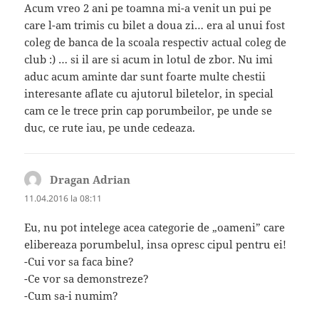
Acum vreo 2 ani pe toamna mi-a venit un pui pe
care l-am trimis cu bilet a doua zi… era al unui fost
coleg de banca de la scoala respectiv actual coleg de
club :) … si il are si acum in lotul de zbor. Nu imi
aduc acum aminte dar sunt foarte multe chestii
interesante aflate cu ajutorul biletelor, in special
cam ce le trece prin cap porumbeilor, pe unde se
duc, ce rute iau, pe unde cedeaza.
Dragan Adrian
spune:
11.04.2016 la 08:11
Eu, nu pot intelege acea categorie de „oameni” care
elibereaza porumbelul, insa opresc cipul pentru ei!
-Cui vor sa faca bine?
-Ce vor sa demonstreze?
-Cum sa-i numim?