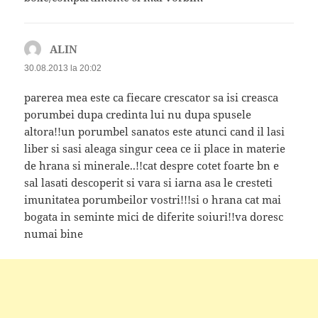
ALIN
spune:
30.08.2013 la 20:02
parerea mea este ca fiecare crescator sa isi creasca
porumbei dupa credinta lui nu dupa spusele
altora!!un porumbel sanatos este atunci cand il lasi
liber si sasi aleaga singur ceea ce ii place in materie
de hrana si minerale..!!cat despre cotet foarte bn e
sal lasati descoperit si vara si iarna asa le cresteti
imunitatea porumbeilor vostri!!!si o hrana cat mai
bogata in seminte mici de diferite soiuri!!va doresc
numai bine