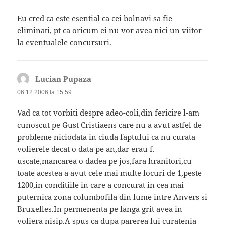
Eu cred ca este esential ca cei bolnavi sa fie
eliminati, pt ca oricum ei nu vor avea nici un viitor
la eventualele concursuri.
Lucian Pupaza
spune:
06.12.2006 la 15:59
Vad ca tot vorbiti despre adeo-coli,din fericire l-am
cunoscut pe Gust Cristiaens care nu a avut astfel de
probleme niciodata in ciuda faptului ca nu curata
volierele decat o data pe an,dar erau f.
uscate,mancarea o dadea pe jos,fara hranitori,cu
toate acestea a avut cele mai multe locuri de 1,peste
1200,in conditiile in care a concurat in cea mai
puternica zona columbofila din lume intre Anvers si
Bruxelles.In permenenta pe langa grit avea in
voliera nisip.A spus ca dupa parerea lui curatenia