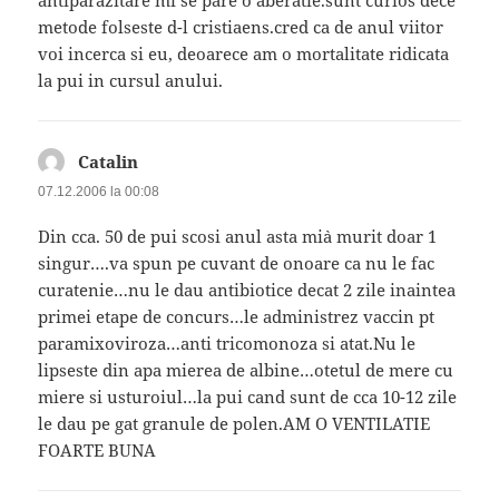
antiparazitare mi se pare o aberatie.sunt curios dece
metode folseste d-l cristiaens.cred ca de anul viitor
voi incerca si eu, deoarece am o mortalitate ridicata
la pui in cursul anului.
Catalin
spune:
07.12.2006 la 00:08
Din cca. 50 de pui scosi anul asta mi`a murit doar 1
singur….va spun pe cuvant de onoare ca nu le fac
curatenie…nu le dau antibiotice decat 2 zile inaintea
primei etape de concurs…le administrez vaccin pt
paramixoviroza…anti tricomonoza si atat.Nu le
lipseste din apa mierea de albine…otetul de mere cu
miere si usturoiul…la pui cand sunt de cca 10-12 zile
le dau pe gat granule de polen.AM O VENTILATIE
FOARTE BUNA