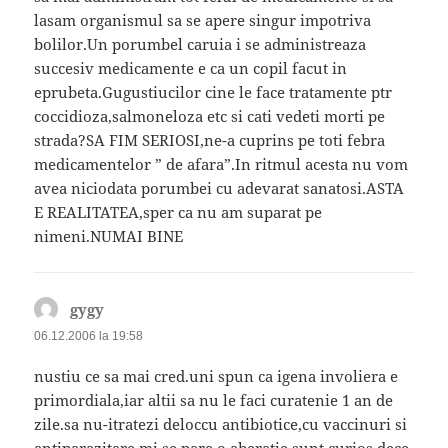
lasam organismul sa se apere singur impotriva
bolilor.Un porumbel caruia i se administreaza
succesiv medicamente e ca un copil facut in
eprubeta.Gugustiucilor cine le face tratamente ptr
coccidioza,salmoneloza etc si cati vedeti morti pe
strada?SA FIM SERIOSI,ne-a cuprins pe toti febra
medicamentelor ” de afara”.In ritmul acesta nu vom
avea niciodata porumbei cu adevarat sanatosi.ASTA
E REALITATEA,sper ca nu am suparat pe
nimeni.NUMAI BINE
gygy
spune:
06.12.2006 la 19:58
nustiu ce sa mai cred.uni spun ca igena involiera e
primordiala,iar altii sa nu le faci curatenie 1 an de
zile.sa nu-itratezi deloccu antibiotice,cu vaccinuri si