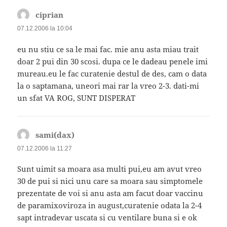
ciprian
spune:
07.12.2006 la 10:04
eu nu stiu ce sa le mai fac. mie anu asta miau trait
doar 2 pui din 30 scosi. dupa ce le dadeau penele imi
mureau.eu le fac curatenie destul de des, cam o data
la o saptamana, uneori mai rar la vreo 2-3. dati-mi
un sfat VA ROG, SUNT DISPERAT
sami(dax)
spune:
07.12.2006 la 11:27
Sunt uimit sa moara asa multi pui,eu am avut vreo
30 de pui si nici unu care sa moara sau simptomele
prezentate de voi si anu asta am facut doar vaccinu
de paramixoviroza in august,curatenie odata la 2-4
sapt intradevar uscata si cu ventilare buna si e ok