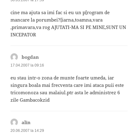
cine ma ajuta sa imi fac si eu un p[rogram de
mancare la porumbei?[iarna,toamna,vara
,primavara,va rog AJUTATI-MA SI PE MINE,SUNT UN
INCEPATOR
bogdan
spune:
17.04.2007 la 09:16
eu stau intr-o zona de munte foarte umeda, iar
singura boala mai frecventa care imi ataca puii este
tricomonoza sau malaiul.ptr asta le administrez 6
zile Gambacokzid
alin
spune:
20.06.2007 la 14:29