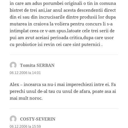
in care am adus porumbei originali o tin in comuna
bistret de trei ani,iar anul acesta descendentii direct
din ei sau din incrucisarile dintre produsii lor dupa
mutarea in craiova la voliera pentru concurs li s-a
intimplat ceea ce v-am spus.latoate cele trei serii de
pui am avut aceiasi perioada critica,dupa care usor
cu probiotice isi revin cei care sint puternici .
Tomita SERBAN
spune:
06.12.2006 la 14:01
Alex – incearca sa nu-i mai imperechiezi intre ei. Fa
perechi unul de-al tau cu unul de afara, poate asa ai
mai mult noroc.
COSTY-SEVERIN
spune:
06.12.2006 la 15:59