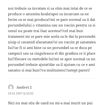
noi trebuie sa invatam si sa stim mai intai de ce se
produce o anumita boala!apoi sa incarcam sa ne
ferim sa se mai produca!!mi se pare normal sa ii dai
porumbelului o vitamina sau un vaccin pentru ca si
omul nu poate trai faar acestea!!!cel mai bun
tratament mi se pare mie acela sa le dai la porumebi
nisip si caramid sfaramata!!si un vaccin pt sanatatea
lui!!ar fi si ami bine ca un porumbel sa se duca pe
campuri sau sa ciuguleasca el din gradina ce ii place
lui!!fiecare cu metodele lui!mi se apre normal ca un
porumbel trebuie ajutat!dar sa il ajutam cu ce e ami
sanatos si mai bun!!va multumesc!!astept pareri!
Andrei 2
spune:
24.01.2007 la 03:02
Nici nu mai stiu de cand nu mi-a mai murit un pui