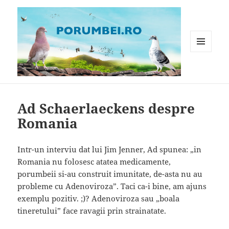
MENIU
ȘI
WIDGET-
Porumbei.ro
URI
Ad Schaerlaeckens despre
Romania
Intr-un interviu dat lui Jim Jenner, Ad spunea: „in
Romania nu folosesc atatea medicamente,
porumbeii si-au construit imunitate, de-asta nu au
probleme cu Adenoviroza”. Taci ca-i bine, am ajuns
exemplu pozitiv. ;)? Adenoviroza sau „boala
tineretului” face ravagii prin strainatate.