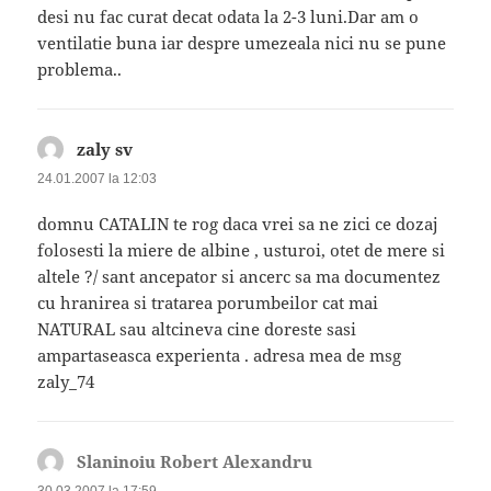
desi nu fac curat decat odata la 2-3 luni.Dar am o
ventilatie buna iar despre umezeala nici nu se pune
problema..
zaly sv
spune:
24.01.2007 la 12:03
domnu CATALIN te rog daca vrei sa ne zici ce dozaj
folosesti la miere de albine , usturoi, otet de mere si
altele ?/ sant ancepator si ancerc sa ma documentez
cu hranirea si tratarea porumbeilor cat mai
NATURAL sau altcineva cine doreste sasi
ampartaseasca experienta . adresa mea de msg
zaly_74
Slaninoiu Robert Alexandru
spune:
30.03.2007 la 17:59