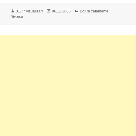
Publicat
Categorii
8.177 vizualizari
06.12.2006
Boli si tratamente
,
pe
Diverse