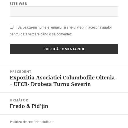
SITE WEB
Salvează-mi numele, emailul și site-ul web în acest navigator
pentru data viitoare când o să comentez.
Navigare
PRECEDENT
în
Expozitia Asociatiei Columbofile Oltenia
Articolul
articole
– UFCR- Drobeta Turnu Severin
anterior:
URMĂTOR
Fredo & Pid’jin
Articolul
următor:
Politica de confidentialitate