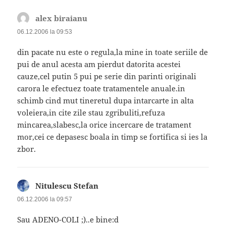
alex biraianu
spune:
06.12.2006 la 09:53
din pacate nu este o regula,la mine in toate seriile de
pui de anul acesta am pierdut datorita acestei
cauze,cel putin 5 pui pe serie din parinti originali
carora le efectuez toate tratamentele anuale.in
schimb cind mut tineretul dupa intarcarte in alta
voleiera,in cite zile stau zgribuliti,refuza
mincarea,slabesc,la orice incercare de tratament
mor,cei ce depasesc boala in timp se fortifica si ies la
zbor.
Nitulescu Stefan
spune:
06.12.2006 la 09:57
Sau ADENO-COLI ;)..e bine:d