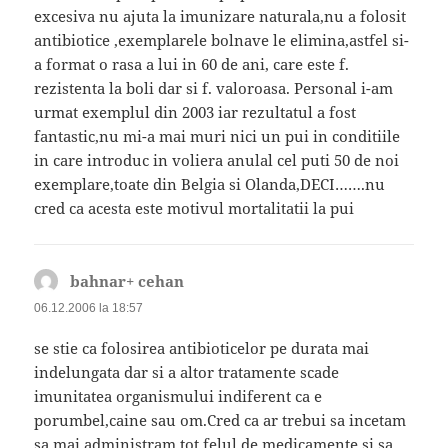
excesiva nu ajuta la imunizare naturala,nu a folosit
antibiotice ,exemplarele bolnave le elimina,astfel si-
a format o rasa a lui in 60 de ani, care este f.
rezistenta la boli dar si f. valoroasa. Personal i-am
urmat exemplul din 2003 iar rezultatul a fost
fantastic,nu mi-a mai muri nici un pui in conditiile
in care introduc in voliera anulal cel puti 50 de noi
exemplare,toate din Belgia si Olanda,DECI…….nu
cred ca acesta este motivul mortalitatii la pui
bahnar+ cehan
spune:
06.12.2006 la 18:57
se stie ca folosirea antibioticelor pe durata mai
indelungata dar si a altor tratamente scade
imunitatea organismului indiferent ca e
porumbel,caine sau om.Cred ca ar trebui sa incetam
sa mai administram tot felul de medicamente si sa