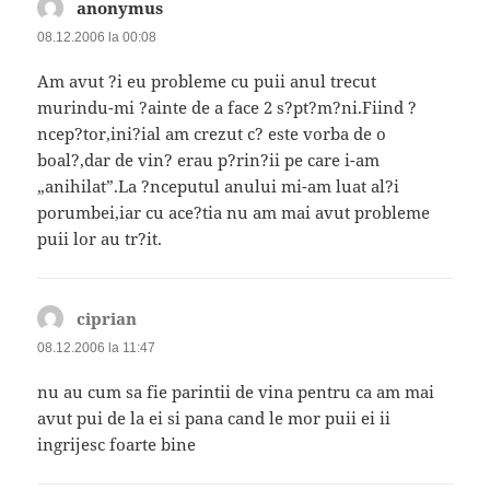
anonymus
spune:
08.12.2006 la 00:08
Am avut ?i eu probleme cu puii anul trecut
murindu-mi ?ainte de a face 2 s?pt?m?ni.Fiind ?
ncep?tor,ini?ial am crezut c? este vorba de o
boal?,dar de vin? erau p?rin?ii pe care i-am
„anihilat”.La ?nceputul anului mi-am luat al?i
porumbei,iar cu ace?tia nu am mai avut probleme
puii lor au tr?it.
ciprian
spune:
08.12.2006 la 11:47
nu au cum sa fie parintii de vina pentru ca am mai
avut pui de la ei si pana cand le mor puii ei ii
ingrijesc foarte bine