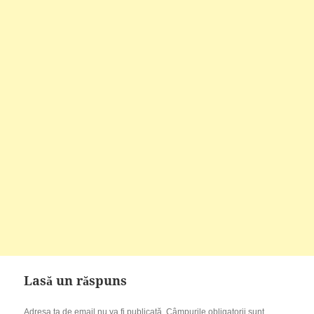
Lasă un răspuns
Adresa ta de email nu va fi publicată.
Câmpurile obligatorii sunt