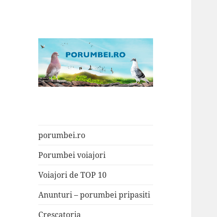
Porumbei.ro
Enciclopedia porumbelului
porumbei.ro
Porumbei voiajori
Voiajori de TOP 10
Anunturi – porumbei pripasiti
Crescatoria