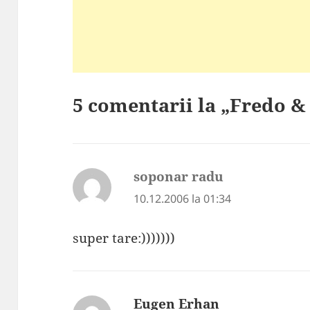
5 comentarii la „Fredo & 
soponar radu
spune:
10.12.2006 la 01:34
super tare:)))))))
Eugen Erhan
spune: