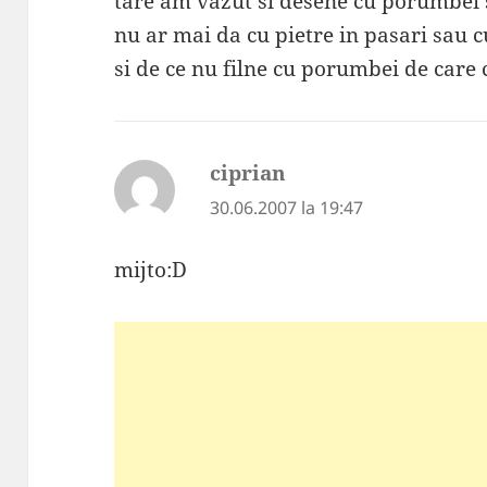
tare am vazut si desene cu porumbei s
nu ar mai da cu pietre in pasari sau c
si de ce nu filne cu porumbei de care 
ciprian
spune:
30.06.2007 la 19:47
mijto:D