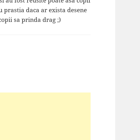
i au fost reusite poate asa copii
u prastia daca ar exista desene
copii sa prinda drag ;)