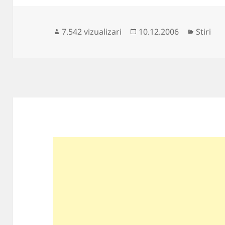
Publicat
Categor
7.542 vizualizari
10.12.2006
Stiri
pe