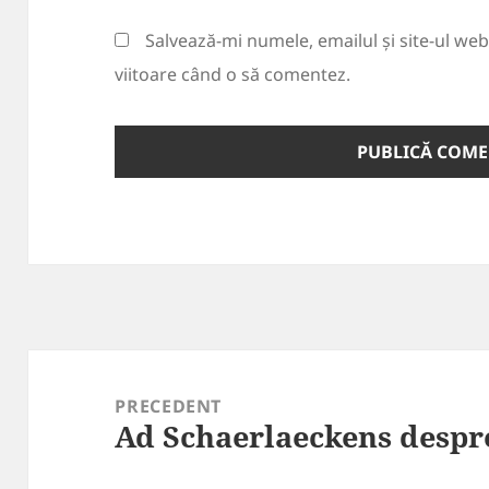
Salvează-mi numele, emailul și site-ul we
viitoare când o să comentez.
Navigare
în
PRECEDENT
Ad Schaerlaeckens desp
articole
Articolul
anterior: