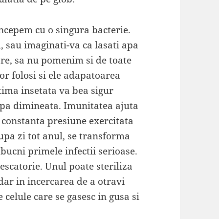
 incepem cu o singura bacterie.
, sau imaginati-va ca lasati apa
ore, sa nu pomenim si de toate
vor folosi si ele adapatoarea
tima insetata va bea sigur
pa dimineata. Imunitatea ajuta
 constanta presiune exercitata
a zi tot anul, se transforma
zbucni primele infectii serioase.
escatorie. Unul poate steriliza
dar in incercarea de a otravi
e celule care se gasesc in gusa si