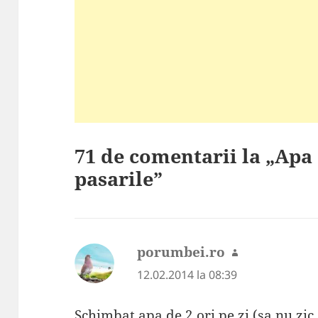
71 de comentarii la „Apa
pasarile”
porumbei.ro
spune:
12.02.2014 la 08:39
Schimbat apa de 2 ori pe zi (sa nu zic