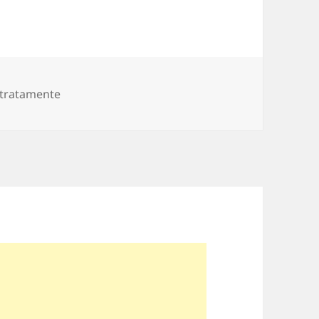
rii
i tratamente