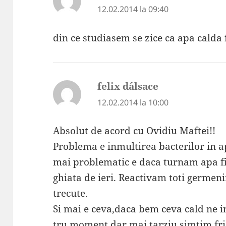
12.02.2014 la 09:40
din ce studiasem se zice ca apa calda
felix d´alsace
spune:
12.02.2014 la 10:00
Absolut de acord cu Ovidiu Maftei!!
Problema e inmultirea bacterilor in a
mai problematic e daca turnam apa fi
ghiata de ieri. Reactivam toti germenii
trecute.
Si mai e ceva,daca bem ceva cald ne 
tru moment dar mai tarziu simtim fri