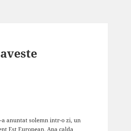
aveste
a anuntat solemn intr-o zi, un
cent Est European. Apa calda