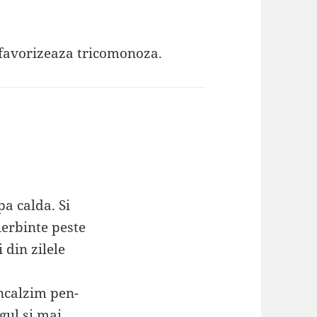
 favorizeaza tricomonoza.
pa calda. Si
erbinte peste
 din zilele
incalzim pen-
gul si mai