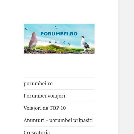
Porumbei.ro
Enciclopedia porumbelului
porumbei.ro
Porumbei voiajori
Voiajori de TOP 10
Anunturi – porumbei pripasiti
Crescatoria