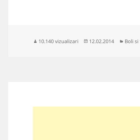
Publicat
Catego
10.140 vizualizari
12.02.2014
Boli s
pe