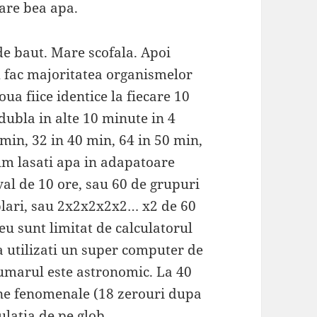
are bea apa.
e baut. Mare scofala. Apoi
m fac majoritatea organismelor
oua fiice identice la fiecare 10
 dubla in alte 10 minute in 4
0min, 32 in 40 min, 64 in 50 min,
um lasati apa in adapatoare
val de 10 ore, sau 60 de grupuri
blari, sau 2x2x2x2x2… x2 de 60
 eu sunt limitat de calculatorul
a utilizati un super computer de
Numarul este astronomic. La 40
ane fenomenale (18 zerouri dupa
ulatia de pe glob.