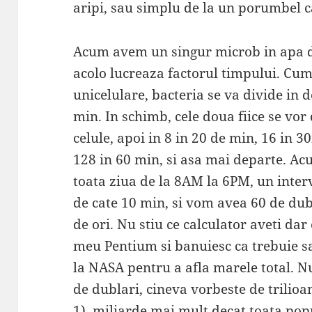
aripi, sau simplu de la un porumbel c
Acum avem un singur microb in apa d
acolo lucreaza factorul timpului. Cu
unicelulare, bacteria se va divide in d
min. In schimb, cele doua fiice se vor
celule, apoi in 8 in 20 de min, 16 in 3
128 in 60 min, si asa mai departe. Ac
toata ziua de la 8AM la 6PM, un inter
de cate 10 min, si vom avea 60 de du
de ori. Nu stiu ce calculator aveti dar
meu Pentium si banuiesc ca trebuie s
la NASA pentru a afla marele total. 
de dublari, cineva vorbeste de trilio
1), miliarde mai mult decat toata pop