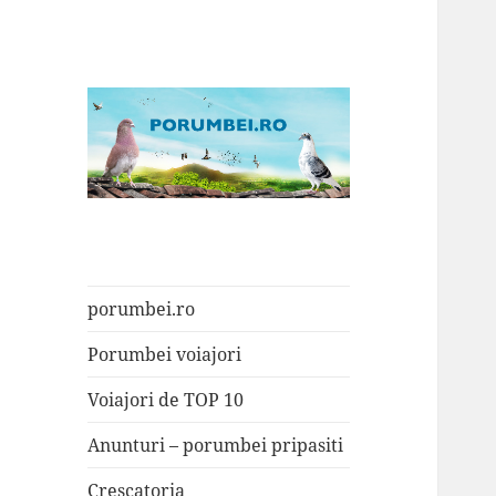
Porumbei.ro
Enciclopedia porumbelului
porumbei.ro
Porumbei voiajori
Voiajori de TOP 10
Anunturi – porumbei pripasiti
Crescatoria