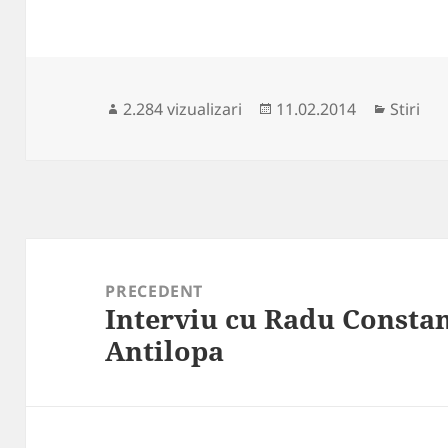
Publicat
Categor
2.284 vizualizari
11.02.2014
Stiri
pe
Navigare
în
PRECEDENT
Interviu cu Radu Constan
articole
Articolul
Antilopa
anterior: