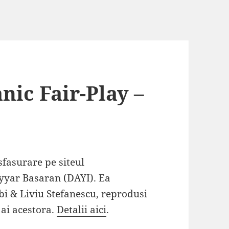
nic Fair-Play –
a
esfasurare pe siteul
ayyar Basaran (DAYI). Ea
bi & Liviu Stefanescu, reprodusi
 ai acestora.
Detalii aici
.