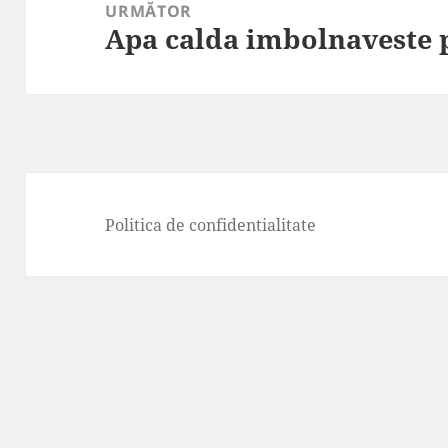
URMĂTOR
Apa calda imbolnaveste 
Articolul
următor:
Politica de confidentialitate