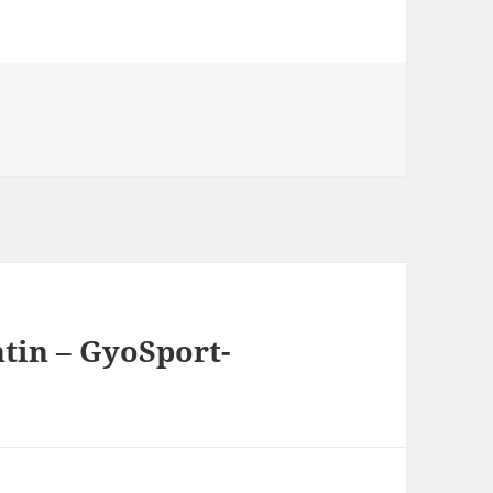
ii
tin – GyoSport-