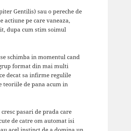
piter Gentilis) sau o pereche de
de actiune pe care vaneaza,
rit, dupa cum stim soimul
i se schimba in momentul cand
 grup format din mai multi
ce decat sa infirme regulile
te teoriile de pana acum in
 cresc pasari de prada care
scute de catre om automat isi
 au acel instinct de a domina un