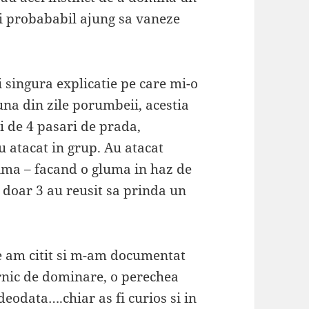
 si probababil ajung sa vaneze
i singura explicatie pe care mi-o
na din zile porumbeii, acestia
i de 4 pasari de prada,
u atacat in grup. Au atacat
ctima – facand o gluma in haz de
 doar 3 au reusit sa prinda un
ce am citit si m-am documentat
ernic de dominare, o perechea
eodata….chiar as fi curios si in