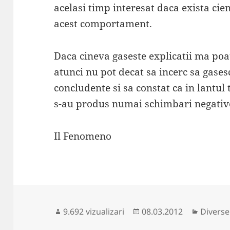
acelasi timp interesat daca exista cie
acest comportament.
Daca cineva gaseste explicatii ma po
atunci nu pot decat sa incerc sa gasesc
concludente si sa constat ca in lantul 
s-au produs numai schimbari negativ
Il Fenomeno
Publicat
Categor
9.692 vizualizari
08.03.2012
Diverse
pe