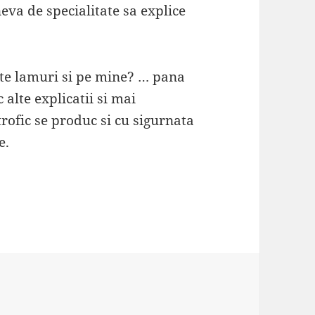
neva de specialitate sa explice
ate lamuri si pe mine? … pana
 alte explicatii si mai
trofic se produc si cu sigurnata
e.
ii