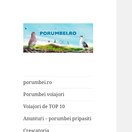
Porumbei.ro
Enciclopedia porumbelului
porumbei.ro
Porumbei voiajori
Voiajori de TOP 10
Anunturi – porumbei pripasiti
Crescatoria