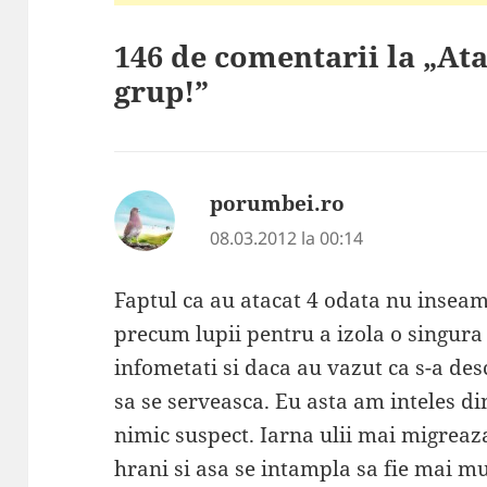
146 de comentarii la „Ata
grup!”
porumbei.ro
spune:
08.03.2012 la 00:14
Faptul ca au atacat 4 odata nu inseamn
precum lupii pentru a izola o singura 
infometati si daca au vazut ca s-a des
sa se serveasca. Eu asta am inteles di
nimic suspect. Iarna ulii mai migreaza 
hrani si asa se intampla sa fie mai mul