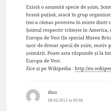
Există o anumită specie de șoim, Șoimu
hrană puțină, atacă în grup organizat,
(mi-a rămas povestea în minte dintr
Șoimul respectiv trăiește în America, d
Europa de Vest (în special Marea Brita
ușor de dresat specii de șoim, motiv p
șoimării. Poate asta răspunde și la î
Europa de Vest.
Zice și pe Wikipedia :
http://en.wikip
dno
spune:
08.03.2012 la 00:58