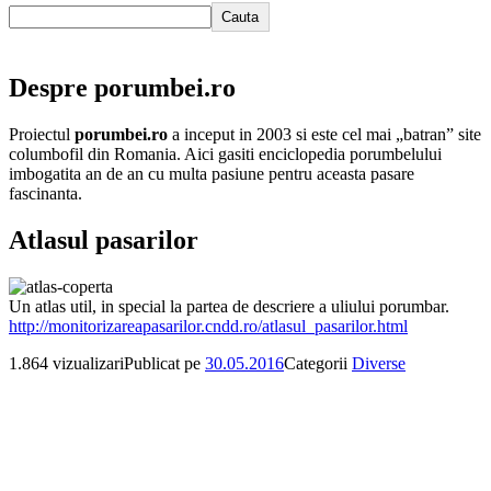
Cauta
Despre porumbei.ro
Proiectul
porumbei.ro
a inceput in 2003 si este cel mai „batran” site
columbofil din Romania. Aici gasiti enciclopedia porumbelului
imbogatita an de an cu multa pasiune pentru aceasta pasare
fascinanta.
Atlasul pasarilor
Un atlas util, in special la partea de descriere a uliului porumbar.
http://monitorizareapasarilor.cndd.ro/atlasul_pasarilor.html
1.864 vizualizari
Publicat pe
30.05.2016
Categorii
Diverse