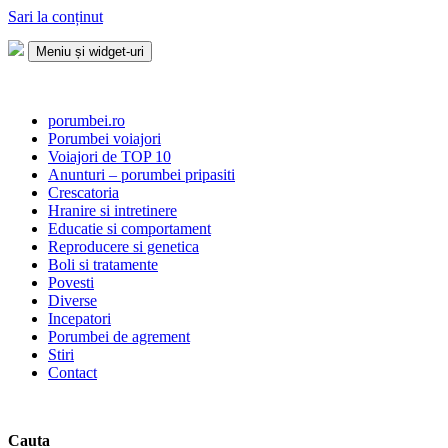
Sari la conținut
Meniu și widget-uri
Porumbei.ro
Enciclopedia porumbelului
porumbei.ro
Porumbei voiajori
Voiajori de TOP 10
Anunturi – porumbei pripasiti
Crescatoria
Hranire si intretinere
Educatie si comportament
Reproducere si genetica
Boli si tratamente
Povesti
Diverse
Incepatori
Porumbei de agrement
Stiri
Contact
Cauta